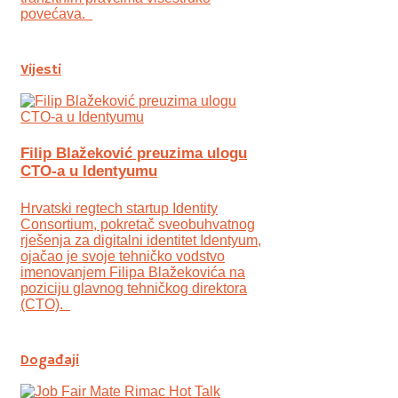
povećava.
Vijesti
Filip Blažeković preuzima ulogu
CTO-a u Identyumu
Hrvatski regtech startup Identity
Consortium, pokretač sveobuhvatnog
rješenja za digitalni identitet Identyum,
ojаčao je svoje tehničko vodstvo
imenovanjem Filipa Blažekovića na
poziciju glavnog tehničkog direktora
(CTO).
Događaji