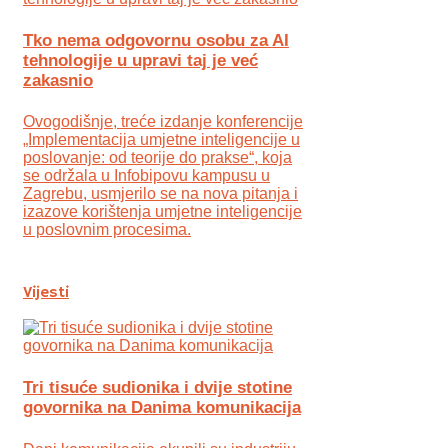
Tko nema odgovornu osobu za AI
tehnologije u upravi taj je već
zakasnio
Ovogodišnje, treće izdanje konferencije
„Implementacija umjetne inteligencije u
poslovanje: od teorije do prakse“, koja
se održala u Infobipovu kampusu u
Zagrebu, usmjerilo se na nova pitanja i
izazove korištenja umjetne inteligencije
u poslovnim procesima.
Vijesti
Tri tisuće sudionika i dvije stotine
govornika na Danima komunikacija