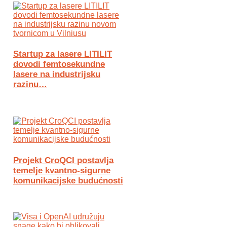
Startup za lasere LITILIT
dovodi femtosekundne
lasere na industrijsku
razinu…
Projekt CroQCI postavlja
temelje kvantno-sigurne
komunikacijske budućnosti