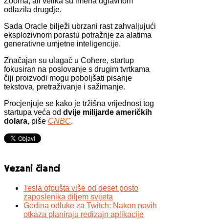
Zooma, ali velika su imena uglavnom
odlazila drugdje.
Sada Oracle bilježi ubrzani rast zahvaljujući
eksplozivnom porastu potražnje za alatima
generativne umjetne inteligencije.
Značajan su ulagač u Cohere, startup
fokusiran na poslovanje s drugim tvrtkama
čiji proizvodi mogu poboljšati pisanje
tekstova, pretraživanje i sažimanje.
Procjenjuje se kako je tržišna vrijednost tog
startupa veća od
dvije milijarde američkih
dolara
, piše
CNBC
.
Vezani članci
Tesla otpušta više od deset posto
zaposlenika diljem svijeta
Godina odluke za Twitch: Nakon novih
otkaza planiraju redizajn aplikacije