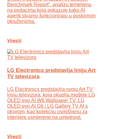
Benchmark Report“, analizu temeljenu
na podacima koja pokazuje kako AI
agenti stvarno funkcioniraju u poslovnim
okruženjima.
Vijesti
LG Electronics predstavlja liniju Art
TV televizora
LG Electronics predstavlja svoju Art TV
liniju televizora, koja okuplja modele LG
OLED evo AI W6 Wallpaper TV, LG
OLED evo AI G6 i LG Gallery TV AI s
okvirom, kao kolekciju osmišljenu za
interijere usmjerene na umjetnost.
Vijesti