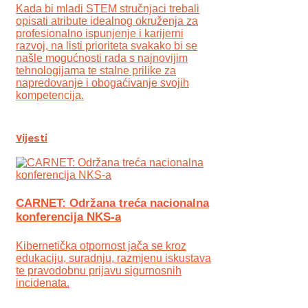
Kada bi mladi STEM stručnjaci trebali
opisati atribute idealnog okruženja za
profesionalno ispunjenje i karijerni
razvoj, na listi prioriteta svakako bi se
našle mogućnosti rada s najnovijim
tehnologijama te stalne prilike za
napredovanje i obogaćivanje svojih
kompetencija.
Vijesti
CARNET: Održana treća nacionalna
konferencija NKS-a
Kibernetička otpornost jača se kroz
edukaciju, suradnju, razmjenu iskustava
te pravodobnu prijavu sigurnosnih
incidenata.