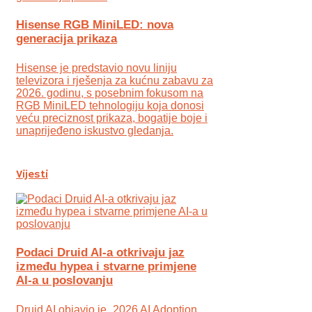
Hisense RGB MiniLED: nova
generacija prikaza
Hisense je predstavio novu liniju
televizora i rješenja za kućnu zabavu za
2026. godinu, s posebnim fokusom na
RGB MiniLED tehnologiju koja donosi
veću preciznost prikaza, bogatije boje i
unaprijeđeno iskustvo gledanja.
Vijesti
Podaci Druid AI-a otkrivaju jaz
između hypea i stvarne primjene
AI-a u poslovanju
Druid AI objavio je „2026 AI Adoption