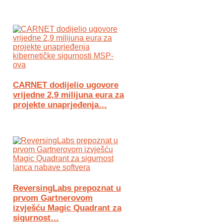
CARNET dodijelio ugovore
vrijedne 2,9 milijuna eura za
projekte unaprjeđenja…
ReversingLabs prepoznat u
prvom Gartnerovom
izvješću Magic Quadrant za
sigurnost…