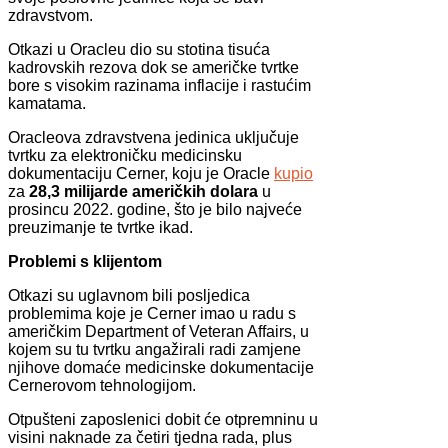
zdravstvom.
Otkazi u Oracleu dio su stotina tisuća
kadrovskih rezova dok se američke tvrtke
bore s visokim razinama inflacije i rastućim
kamatama.
Oracleova zdravstvena jedinica uključuje
tvrtku za elektroničku medicinsku
dokumentaciju Cerner, koju je Oracle
kupio
za
28,3 milijarde američkih dolara
u
prosincu 2022. godine, što je bilo najveće
preuzimanje te tvrtke ikad.
Problemi s klijentom
Otkazi su uglavnom bili posljedica
problemima koje je Cerner imao u radu s
američkim Department of Veteran Affairs, u
kojem su tu tvrtku angažirali radi zamjene
njihove domaće medicinske dokumentacije
Cernerovom tehnologijom.
Otpušteni zaposlenici dobit će otpremninu u
visini naknade za četiri tjedna rada, plus