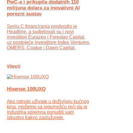
PwC-a i prikupila dodatnih 110
milijuna dolara za inovativni AI
porezni sustav
Seriju C financiranja predvodio je
Headline, a sudjelovali su i novi
investitori Eurazeo i Forestay Capital,
uz postojeće investitore Index Ventures,
OMERS, Coatue i Dawn Capital.
Vijesti
Hisense 100UXQ
Ako istinski uživate u doživljaju kućnog
kina, možemo sa sigurnošću reći da je
industrija spremna ponuditi vam
iskustvo kakvo zaslužujete.