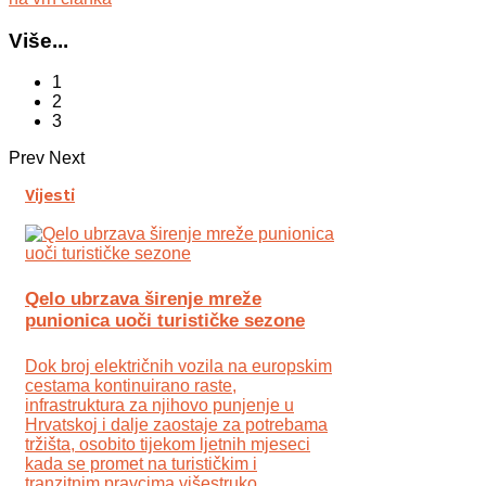
Više...
1
2
3
Prev
Next
Vijesti
Qelo ubrzava širenje mreže
punionica uoči turističke sezone
Dok broj električnih vozila na europskim
cestama kontinuirano raste,
infrastruktura za njihovo punjenje u
Hrvatskoj i dalje zaostaje za potrebama
tržišta, osobito tijekom ljetnih mjeseci
kada se promet na turističkim i
tranzitnim pravcima višestruko