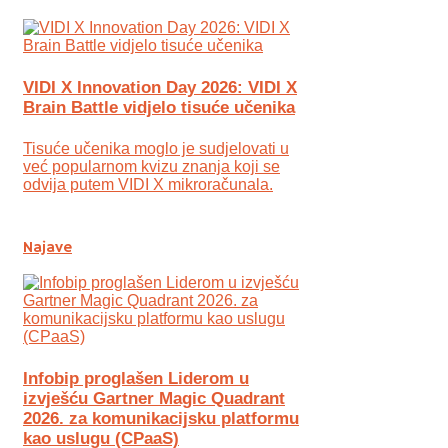
VIDI X Innovation Day 2026: VIDI X
Brain Battle vidjelo tisuće učenika
Tisuće učenika moglo je sudjelovati u
već popularnom kvizu znanja koji se
odvija putem VIDI X mikroračunala.
Najave
Infobip proglašen Liderom u
izvješću Gartner Magic Quadrant
2026. za komunikacijsku platformu
kao uslugu (CPaaS)