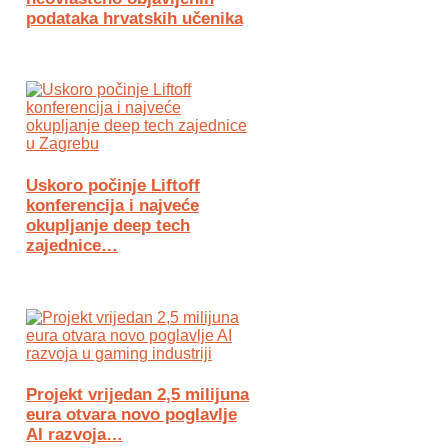
podataka hrvatskih učenika
Uskoro počinje Liftoff
konferencija i najveće
okupljanje deep tech
zajednice…
Projekt vrijedan 2,5 milijuna
eura otvara novo poglavlje
AI razvoja…