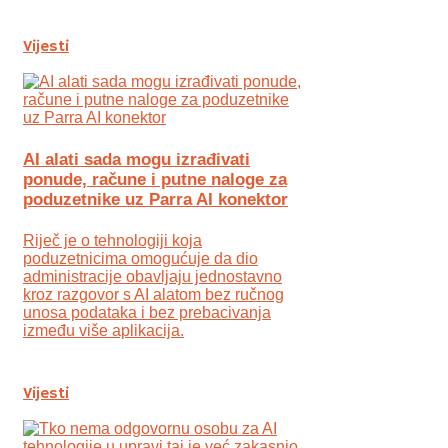
Vijesti
AI alati sada mogu izrađivati
ponude, račune i putne naloge za
poduzetnike uz Parra AI konektor
Riječ je o tehnologiji koja
poduzetnicima omogućuje da dio
administracije obavljaju jednostavno
kroz razgovor s AI alatom bez ručnog
unosa podataka i bez prebacivanja
između više aplikacija.
Vijesti