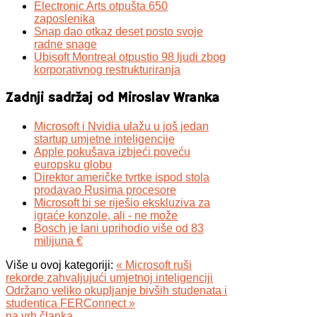
Electronic Arts otpušta 650
zaposlenika
Snap dao otkaz deset posto svoje
radne snage
Ubisoft Montreal otpustio 98 ljudi zbog
korporativnog restrukturiranja
Zadnji sadržaj od Miroslav Wranka
Microsoft i Nvidia ulažu u još jedan
startup umjetne inteligencije
Apple pokušava izbjeći poveću
europsku globu
Direktor američke tvrtke ispod stola
prodavao Rusima procesore
Microsoft bi se riješio ekskluziva za
igraće konzole, ali - ne može
Bosch je lani uprihodio više od 83
milijuna €
Više u ovoj kategoriji:
« Microsoft ruši
rekorde zahvaljujući umjetnoj inteligenciji
Održano veliko okupljanje bivših studenata i
studentica FERConnect »
na vrh članka