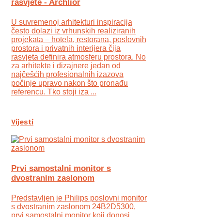
rasvjete - Archlior
U suvremenoj arhitekturi inspiracija
često dolazi iz vrhunskih realiziranih
projekata – hotela, restorana, poslovnih
prostora i privatnih interijera čija
rasvjeta definira atmosferu prostora. No
za arhitekte i dizajnere jedan od
najčešćih profesionalnih izazova
počinje upravo nakon što pronađu
referencu. Tko stoji iza ...
Vijesti
Prvi samostalni monitor s
dvostranim zaslonom
Predstavljen je Philips poslovni monitor
s dvostranim zaslonom 24B2D5300,
prvi samostalni monitor koji donosi