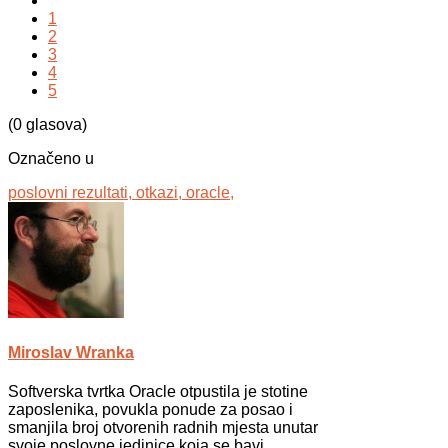
1
2
3
4
5
(0 glasova)
Označeno u
poslovni rezultati,
otkazi,
oracle,
Miroslav Wranka
Softverska tvrtka Oracle otpustila je stotine
zaposlenika, povukla ponude za posao i
smanjila broj otvorenih radnih mjesta unutar
svoje poslovne jedinice koja se bavi