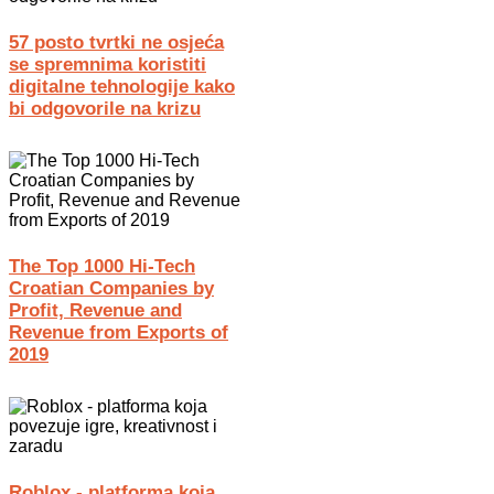
57 posto tvrtki ne osjeća
se spremnima koristiti
digitalne tehnologije kako
bi odgovorile na krizu
The Top 1000 Hi-Tech
Croatian Companies by
Profit, Revenue and
Revenue from Exports of
2019
Roblox - platforma koja