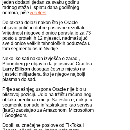
jedan dodatni tjedan za svaku godinu
radnog staža i isplatu dana godišnjeg
odmora, piše
Reuters
.
Do otkaza dolazi nakon što je Oracle
objavio prilično dobre poslovne rezultate.
Vrijednost njegove dionice porasla je za 73
posto u proteklih 12 mjeseci, nadmašujući
sve dionice velikih tehnoloških poduzeća u
tom segmentu osim Nvidije.
Nekoliko sati nakon izvješća o zaradi,
Bloomberg je objavio da je osnivač Oraclea
Larry Ellison
dosegao četvrto mjesto na
ljestvici milijardera, što je njegov najbolji
plasman do sad.
Prije sadašnjeg uspona Oracle nije bio u
blistavoj poziciji. Udio na tržištu računalnog
oblaka preotimao mu je Salesforce, dok je u
segmentu ponude infrastrukture kao servisa
(IaaS) zaostajao za Amazonom, Microsoftom
i Googleom.
Dobili su značajne poslove od TikToka i