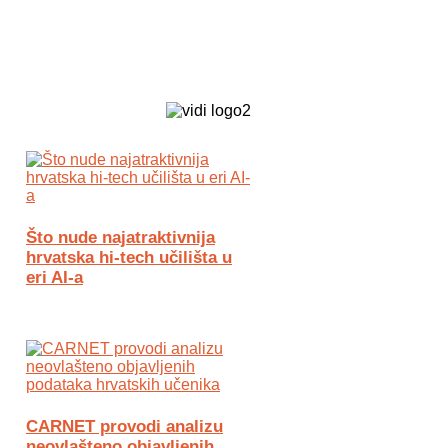
Biz Tech web portal powered by
Što nude najatraktivnija
hrvatska hi-tech učilišta u
eri AI-a
CARNET provodi analizu
neovlašteno objavljenih