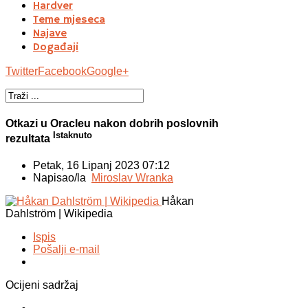
Hardver
Teme mjeseca
Najave
Događaji
Twitter
Facebook
Google+
Otkazi u Oracleu nakon dobrih poslovnih
Istaknuto
rezultata
Petak, 16 Lipanj 2023 07:12
Napisao/la
Miroslav Wranka
Håkan
Dahlström | Wikipedia
Ispis
Pošalji e-mail
Ocijeni sadržaj