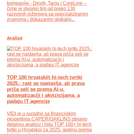
kompanije - Devōt, Tactu i CoreLine –
čime je stvoren tim od preko 130
razvojnih inženjera sa specijaliziranim
znanjima i dokazanim globalni...
Analize
TOP 100 hrvatskih hi-tech tvrtki
2025.: rast se nastavlja, ali prava
priča seli se prema AI-u,
automatizaciji i akvizicijama, a
padaju IT agencije
VIDI je u suradnji sa financijskim
ekspertima CAPER/OAKLINS objavio
detaljnu analizu i listu TOP 100+ hi-tech
tvrtki u Hrvatskoj za 2025. godinu prema