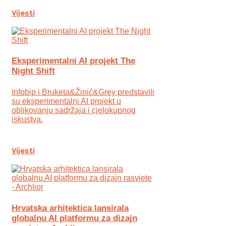
Vijesti
Eksperimentalni AI projekt The
Night Shift
Infobip i Bruketa&Žinić&Grey predstavili
su eksperimentalni AI projekt u
oblikovanju sadržaja i cjelokupnog
iskustva.
Vijesti
Hrvatska arhitektica lansirala
globalnu AI platformu za dizajn