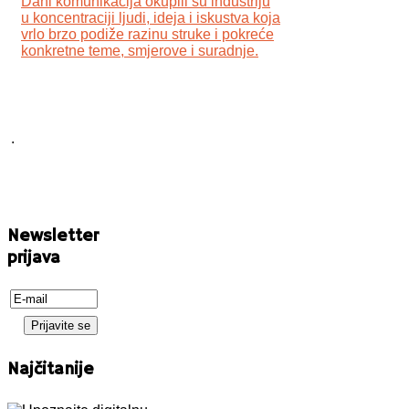
Dani komunikacija okupili su industriju
u koncentraciji ljudi, ideja i iskustva koja
vrlo brzo podiže razinu struke i pokreće
konkretne teme, smjerove i suradnje.
.
Newsletter
prijava
Najčitanije