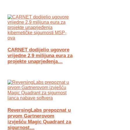
CARNET dodijelio ugovore
vrijedne 2,9 milijuna eura za
projekte unaprjeđenja…
ReversingLabs prepoznat u
prvom Gartnerovom
izvješću Magic Quadrant za
sigurnost…