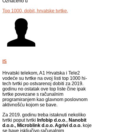
Označeno u
Top 1000,
dobit,
hrvatske tvrtke,
IS
Hrvatski telekom, A1 Hrvatska i Tele2
vodeće su tvrtke na ovoj listi top 1000 hi-
tech tvrtki po ostvarenoj dobiti za 2019.
godinu no ostatak ove top liste čine ipak
tvrtke povezane s računalnim
programiranjem kao glavnom poslovnom
aktivnošću kojom se bave.
Za 2019. godinu treba istaknuti nekoliko
tvrtki poput tvrtki
Infobip d.o.o
.,
Nanobit
d.o.o.,
Microblink d.o.o. Agrivi d.o.o.
koje
se bave isključivo računalnim