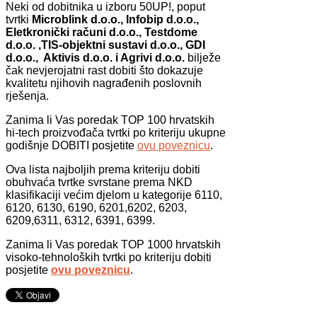
Neki od dobitnika u izboru 50UP!, poput
tvrtki
Microblink d.o.o., Infobip d.o.o.,
Eletkronički računi d.o.o., Testdome
d.o.o. ,TIS-objektni sustavi d.o.o., GDI
d.o.o., Aktivis d.o.o. i Agrivi d.o.o.
bilježe
čak nevjerojatni rast dobiti što dokazuje
kvalitetu njihovih nagrađenih poslovnih
rješenja.
Zanima li Vas poredak TOP 100 hrvatskih
hi-tech proizvođača tvrtki po kriteriju ukupne
godišnje DOBITI posjetite
ovu poveznicu
.
Ova lista najboljih prema kriteriju dobiti
obuhvaća tvrtke svrstane prema NKD
klasifikaciji većim djelom u kategorije 6110,
6120, 6130, 6190, 6201,6202, 6203,
6209,6311, 6312, 6391, 6399.
Zanima li Vas poredak TOP 1000 hrvatskih
visoko-tehnoloških tvrtki po kriteriju dobiti
posjetite
ovu poveznicu
.