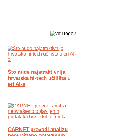
Biz Tech web portal powered by
Što nude najatraktivnija
hrvatska hi-tech učilišta u
eri AI-a
CARNET provodi analizu
neovlašteno objavljenih