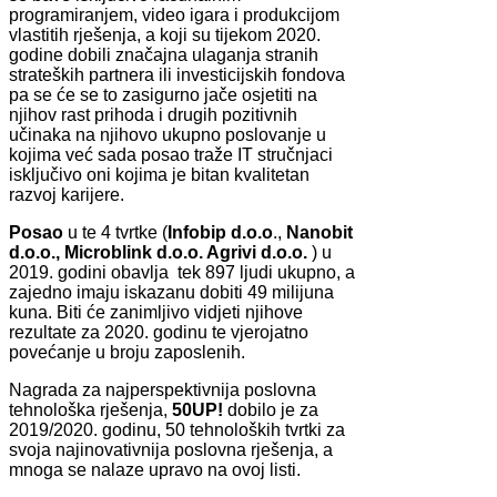
programiranjem, video igara i produkcijom
vlastitih rješenja, a koji su tijekom 2020.
godine dobili značajna ulaganja stranih
strateških partnera ili investicijskih fondova
pa se će se to zasigurno jače osjetiti na
njihov rast prihoda i drugih pozitivnih
učinaka na njihovo ukupno poslovanje u
kojima već sada posao traže IT stručnjaci
isključivo oni kojima je bitan kvalitetan
razvoj karijere.
Posao
u te 4 tvrtke (
Infobip d.o.o
.,
Nanobit
d.o.o.,
Microblink d.o.o. Agrivi d.o.o.
) u
2019. godini obavlja tek 897 ljudi ukupno, a
zajedno imaju iskazanu dobiti 49 milijuna
kuna. Biti će zanimljivo vidjeti njihove
rezultate za 2020. godinu te vjerojatno
povećanje u broju zaposlenih.
Nagrada za najperspektivnija poslovna
tehnološka rješenja,
50UP!
dobilo je za
2019/2020. godinu, 50 tehnoloških tvrtki za
svoja najinovativnija poslovna rješenja, a
mnoga se nalaze upravo na ovoj listi.