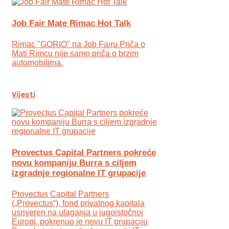
Job Fair Mate Rimac Hot Talk
Rimac "GORIO" na Job Fairu Priča o
Mati Rimcu nije samo priča o brzim
automobilima.
Vijesti
Provectus Capital Partners pokreće
novu kompaniju Burra s ciljem
izgradnje regionalne IT grupacije
Provectus Capital Partners
(„Provectus“), fond privatnog kapitala
usmjeren na ulaganja u jugoistočnoj
Europi, pokrenuo je novu IT grupaciju