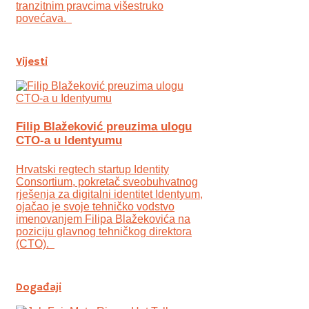
tranzitnim pravcima višestruko
povećava.
Vijesti
Filip Blažeković preuzima ulogu
CTO-a u Identyumu
Hrvatski regtech startup Identity
Consortium, pokretač sveobuhvatnog
rješenja za digitalni identitet Identyum,
ojаčao je svoje tehničko vodstvo
imenovanjem Filipa Blažekovića na
poziciju glavnog tehničkog direktora
(CTO).
Događaji