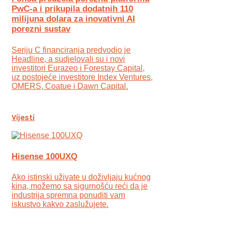
PwC-a i prikupila dodatnih 110
milijuna dolara za inovativni AI
porezni sustav
Seriju C financiranja predvodio je
Headline, a sudjelovali su i novi
investitori Eurazeo i Forestay Capital,
uz postojeće investitore Index Ventures,
OMERS, Coatue i Dawn Capital.
Vijesti
Hisense 100UXQ
Ako istinski uživate u doživljaju kućnog
kina, možemo sa sigurnošću reći da je
industrija spremna ponuditi vam
iskustvo kakvo zaslužujete.