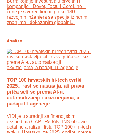
Burra koja je investirala u prve tri IT
kompanije - Devōt, Tactu i CoreLine –
čime je stvoren tim od preko 130
razvojnih inženjera sa specijaliziranim
znanjima i dokazanim globalni...
Analize
TOP 100 hrvatskih hi-tech tvrtki
2025.: rast se nastavlja, ali prava
priča seli se prema AI-u,
automatizaciji i akvizicijama, a
padaju IT agencije
VIDI je u suradnji sa financijskim
ekspertima CAPER/OAKLINS objavio
detaljnu analizu i listu TOP 100+ hi-tech
tvrtki u Hrvatskoj za 2025. godinu prema