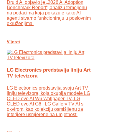
Druid AI objavio je „2026 AI Adoption
Benchmark Report“, analizu temeljenu
na podacima koja pokazuje kako AI
agenti stvarno funkcioniraju u poslovnim
okruženjima.
Vijesti
LG Electronics predstavlja liniju Art
TV televizora
LG Electronics predstavlja svoju Art TV
liniju televizora, koja okuplja modele LG
OLED evo AI W6 Wallpaper TV, LG
OLED evo AI G6 i LG Gallery TV AI s
okvirom, kao kolekciju osmišljenu za
interijere usmjerene na umjetnost.