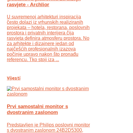
rasvjete - Archlior
U suvremenoj arhitekturi inspiracija
često dolazi iz vrhunskih realiziranih
projekata – hotela, restorana, poslovnih
prostora i privatnih interijera čija
rasvjeta definira atmosferu prostora. No
za arhitekte i dizajnere jedan od
najčešćih profesionalnih izazova
počinje upravo nakon što pronađu
referencu. Tko stoji iza ...
Vijesti
Prvi samostalni monitor s
dvostranim zaslonom
Predstavljen je Philips poslovni monitor
s dvostranim zaslonom 24B2D5300,