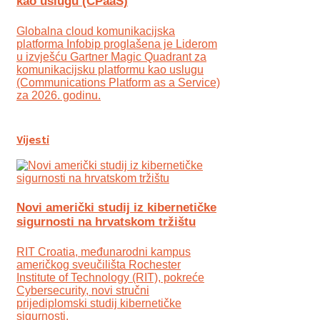
kao uslugu (CPaaS)
Globalna cloud komunikacijska
platforma Infobip proglašena je Liderom
u izvješću Gartner Magic Quadrant za
komunikacijsku platformu kao uslugu
(Communications Platform as a Service)
za 2026. godinu.
Vijesti
Novi američki studij iz kibernetičke
sigurnosti na hrvatskom tržištu
RIT Croatia, međunarodni kampus
američkog sveučilišta Rochester
Institute of Technology (RIT), pokreće
Cybersecurity, novi stručni
prijediplomski studij kibernetičke
sigurnosti.