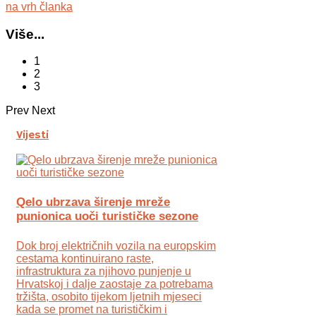
na vrh članka
Više...
1
2
3
Prev
Next
Vijesti
Qelo ubrzava širenje mreže
punionica uoči turističke sezone
Dok broj električnih vozila na europskim
cestama kontinuirano raste,
infrastruktura za njihovo punjenje u
Hrvatskoj i dalje zaostaje za potrebama
tržišta, osobito tijekom ljetnih mjeseci
kada se promet na turističkim i