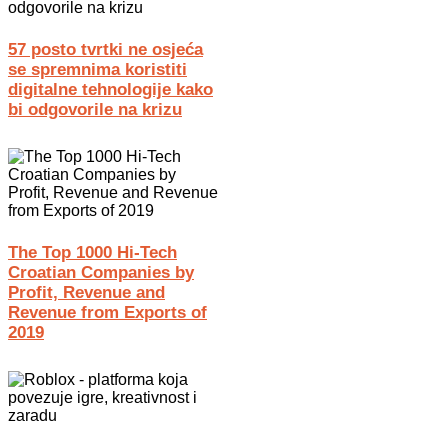
57 posto tvrtki ne osjeća
se spremnima koristiti
digitalne tehnologije kako
bi odgovorile na krizu
The Top 1000 Hi-Tech
Croatian Companies by
Profit, Revenue and
Revenue from Exports of
2019