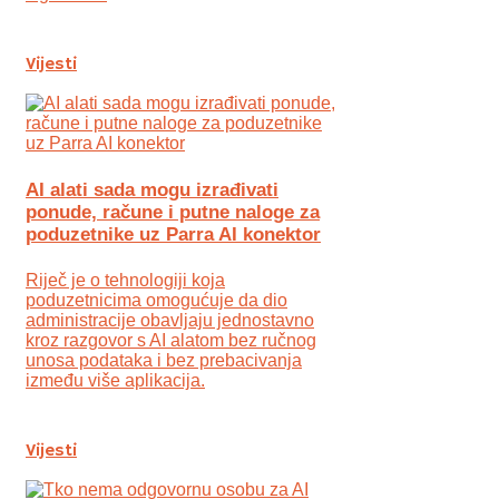
Vijesti
AI alati sada mogu izrađivati
ponude, račune i putne naloge za
poduzetnike uz Parra AI konektor
Riječ je o tehnologiji koja
poduzetnicima omogućuje da dio
administracije obavljaju jednostavno
kroz razgovor s AI alatom bez ručnog
unosa podataka i bez prebacivanja
između više aplikacija.
Vijesti