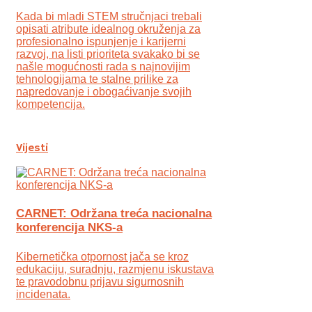
Kada bi mladi STEM stručnjaci trebali
opisati atribute idealnog okruženja za
profesionalno ispunjenje i karijerni
razvoj, na listi prioriteta svakako bi se
našle mogućnosti rada s najnovijim
tehnologijama te stalne prilike za
napredovanje i obogaćivanje svojih
kompetencija.
Vijesti
CARNET: Održana treća nacionalna
konferencija NKS-a
Kibernetička otpornost jača se kroz
edukaciju, suradnju, razmjenu iskustava
te pravodobnu prijavu sigurnosnih
incidenata.