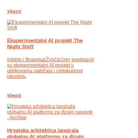
Vijesti
Eksperimentalni AI projekt The
Night Shift
Infobip i Bruketa&Žinić&Grey predstavili
su eksperimentalni AI projekt u
oblikovanju sadržaja i cjelokupnog
iskustva.
Vijesti
Hrvatska arhitektica lansirala
globalnu AI platformu za dizajn