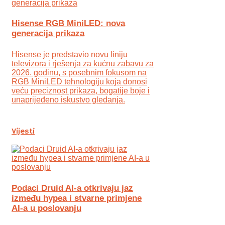
Hisense RGB MiniLED: nova
generacija prikaza
Hisense je predstavio novu liniju
televizora i rješenja za kućnu zabavu za
2026. godinu, s posebnim fokusom na
RGB MiniLED tehnologiju koja donosi
veću preciznost prikaza, bogatije boje i
unaprijeđeno iskustvo gledanja.
Vijesti
Podaci Druid AI-a otkrivaju jaz
između hypea i stvarne primjene
AI-a u poslovanju