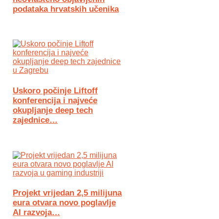
podataka hrvatskih učenika
Uskoro počinje Liftoff
konferencija i najveće
okupljanje deep tech
zajednice…
Projekt vrijedan 2,5 milijuna
eura otvara novo poglavlje
AI razvoja…