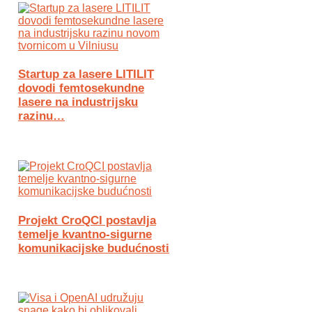
Startup za lasere LITILIT
dovodi femtosekundne
lasere na industrijsku
razinu…
Projekt CroQCI postavlja
temelje kvantno-sigurne
komunikacijske budućnosti