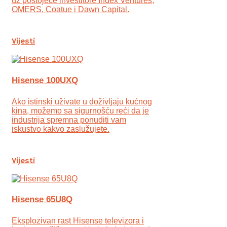
uz postojeće investitore Index Ventures,
OMERS, Coatue i Dawn Capital.
Vijesti
Hisense 100UXQ
Ako istinski uživate u doživljaju kućnog
kina, možemo sa sigurnošću reći da je
industrija spremna ponuditi vam
iskustvo kakvo zaslužujete.
Vijesti
Hisense 65U8Q
Eksplozivan rast Hisense televizora i