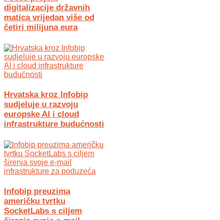
digitalizacije državnih
matica vrijedan više od
četiri milijuna eura
Hrvatska kroz Infobip
sudjeluje u razvoju
europske AI i cloud
infrastrukture budućnosti
Infobip preuzima
američku tvrtku
SocketLabs s ciljem