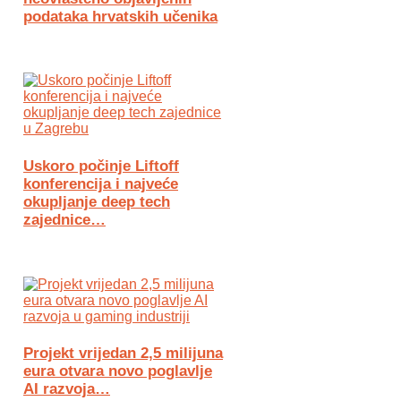
podataka hrvatskih učenika
Uskoro počinje Liftoff
konferencija i najveće
okupljanje deep tech
zajednice…
Projekt vrijedan 2,5 milijuna
eura otvara novo poglavlje
AI razvoja…