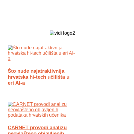
Biz Tech web portal powered by
Što nude najatraktivnija
hrvatska hi-tech učilišta u
eri AI-a
CARNET provodi analizu
neovlašteno objavljenih