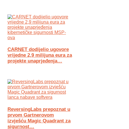
CARNET dodijelio ugovore
vrijedne 2,9 milijuna eura za
projekte unaprjeđenja…
ReversingLabs prepoznat u
prvom Gartnerovom
izvješću Magic Quadrant za
sigurnost…