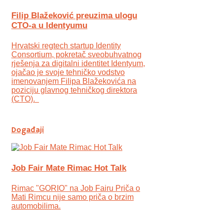
Filip Blažeković preuzima ulogu
CTO-a u Identyumu
Hrvatski regtech startup Identity
Consortium, pokretač sveobuhvatnog
rješenja za digitalni identitet Identyum,
ojаčao je svoje tehničko vodstvo
imenovanjem Filipa Blažekovića na
poziciju glavnog tehničkog direktora
(CTO).
Događaji
Job Fair Mate Rimac Hot Talk
Rimac "GORIO" na Job Fairu Priča o
Mati Rimcu nije samo priča o brzim
automobilima.