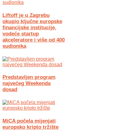
Liftoff je u Zagrebu
okupio ključne europske
financijske institucije,
vodeće startup
akceleratore i više od 400
sudionika
Predstavljen program
najvećeg Weekenda
dosad
MiCA počela mijenjati
europsko kripto tržište