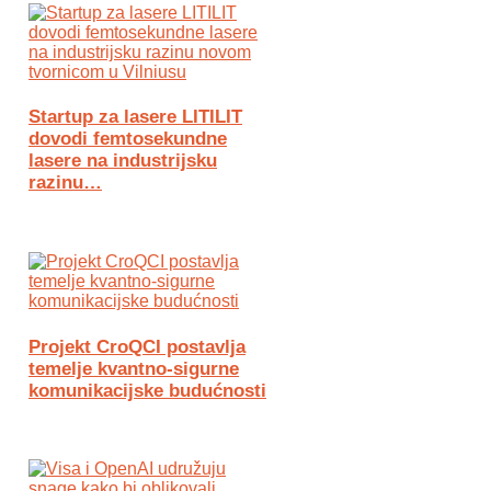
Startup za lasere LITILIT
dovodi femtosekundne
lasere na industrijsku
razinu…
Projekt CroQCI postavlja
temelje kvantno-sigurne
komunikacijske budućnosti