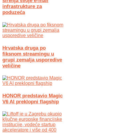
širenja svoje e-mail
infrastrukture za
poduzeća
Hrvatska druga po
fiksnom streamingu u
grupi zemalja usporedive
veličine
HONOR predstavio Magic
V6 AI preklopni flagship