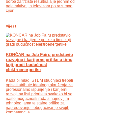
borba za tržište rezultirala je jednim od
najatraktivnijih televizora po razumnoj
cijeni.
Vijesti
KONČAR na Job Fairu predstavio
razvojne i karijerne prilike u timu
koji gradi budućnost
elektroenergetike
Kada bi mladi STEM stručnjaci trebali
opisati atribute idealnog okruženja za
profesionalno ispunjenje i karijerni
razvoj, na listi prioriteta svakako bi se
našle mogućnosti rada s najnovijim
tehnologijama te stalne prilike za
napredovanje i obogaćivanje svojih
kompetencija.