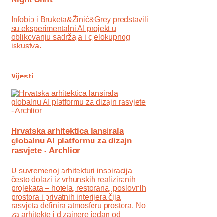
Infobip i Bruketa&Žinić&Grey predstavili
su eksperimentalni AI projekt u
oblikovanju sadržaja i cjelokupnog
iskustva.
Vijesti
Hrvatska arhitektica lansirala
globalnu AI platformu za dizajn
rasvjete - Archlior
U suvremenoj arhitekturi inspiracija
često dolazi iz vrhunskih realiziranih
projekata – hotela, restorana, poslovnih
prostora i privatnih interijera čija
rasvjeta definira atmosferu prostora. No
za arhitekte i dizajnere jedan od