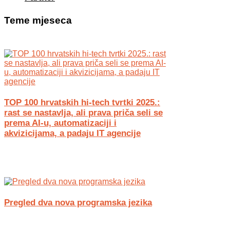
Teme mjeseca
TOP 100 hrvatskih hi-tech tvrtki 2025.:
rast se nastavlja, ali prava priča seli se
prema AI-u, automatizaciji i
akvizicijama, a padaju IT agencije
Pregled dva nova programska jezika