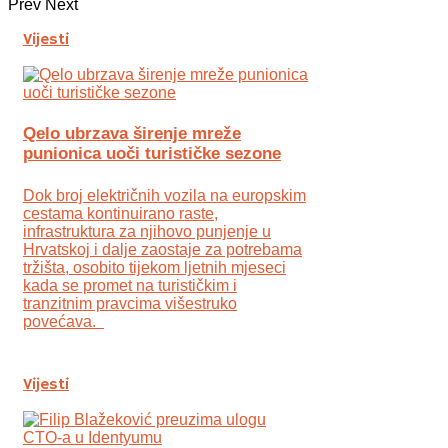
Prev
Next
Vijesti
Qelo ubrzava širenje mreže
punionica uoči turističke sezone
Dok broj električnih vozila na europskim
cestama kontinuirano raste,
infrastruktura za njihovo punjenje u
Hrvatskoj i dalje zaostaje za potrebama
tržišta, osobito tijekom ljetnih mjeseci
kada se promet na turističkim i
tranzitnim pravcima višestruko
povećava.
Vijesti