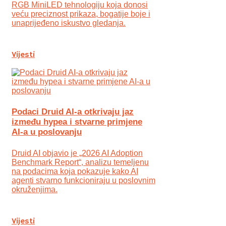
RGB MiniLED tehnologiju koja donosi
veću preciznost prikaza, bogatije boje i
unaprijeđeno iskustvo gledanja.
Vijesti
Podaci Druid AI-a otkrivaju jaz
između hypea i stvarne primjene
AI-a u poslovanju
Druid AI objavio je „2026 AI Adoption
Benchmark Report“, analizu temeljenu
na podacima koja pokazuje kako AI
agenti stvarno funkcioniraju u poslovnim
okruženjima.
Vijesti