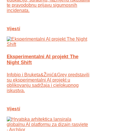
te pravodobnu prijavu sigurnosnih
incidenata.
Vijesti
Eksperimentalni AI projekt The
Night Shift
Infobip i Bruketa&Žinić&Grey predstavili
su eksperimentalni AI projekt u
oblikovanju sadržaja i cjelokupnog
iskustva.
Vijesti