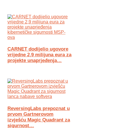
CARNET dodijelio ugovore
vrijedne 2,9 milijuna eura za
projekte unaprjeđenja…
ReversingLabs prepoznat u
prvom Gartnerovom
izvješću Magic Quadrant za
sigurnost…