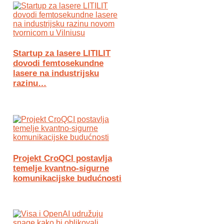
Startup za lasere LITILIT
dovodi femtosekundne
lasere na industrijsku
razinu…
Projekt CroQCI postavlja
temelje kvantno-sigurne
komunikacijske budućnosti