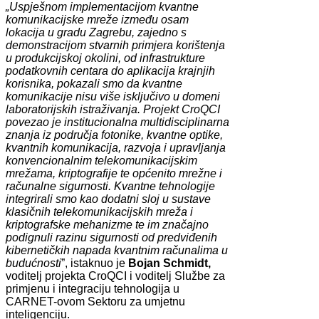
„Uspješnom implementacijom kvantne
komunikacijske mreže između osam
lokacija u gradu Zagrebu, zajedno s
demonstracijom stvarnih primjera korištenja
u produkcijskoj okolini, od infrastrukture
podatkovnih centara do aplikacija krajnjih
korisnika, pokazali smo da kvantne
komunikacije nisu više isključivo u domeni
laboratorijskih istraživanja. Projekt CroQCI
povezao je institucionalna multidisciplinarna
znanja iz područja fotonike, kvantne optike,
kvantnih komunikacija, razvoja i upravljanja
konvencionalnim telekomunikacijskim
mrežama, kriptografije te općenito mrežne i
računalne sigurnosti. Kvantne tehnologije
integrirali smo kao dodatni sloj u sustave
klasičnih telekomunikacijskih mreža i
kriptografske mehanizme te im značajno
podignuli razinu sigurnosti od predviđenih
kibernetičkih napada kvantnim računalima u
budućnosti
”, istaknuo je
Bojan Schmidt,
voditelj projekta CroQCI i voditelj Službe za
primjenu i integraciju tehnologija u
CARNET-ovom Sektoru za umjetnu
inteligenciju.