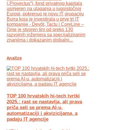
(„Provectus“), fond privatnog kapitala
usmjeren na ulaganja u jugoistočnoj
Europi, pokrenuo je novu IT grupaciju
Burra koja je investirala u prve tri IT
kompanije - Devōt, Tactu i CoreLine –
čime je stvoren tim od preko 130
razvojnih inženjera sa specijaliziranim
znanjima i dokazanim globalni...
Analize
TOP 100 hrvatskih hi-tech tvrtki
2025.: rast se nastavlja, ali prava
priča seli se prema AI-u,
automatizaciji i akvizicijama, a
padaju IT agencije