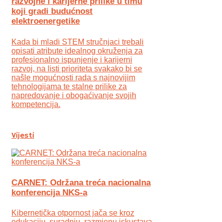
razvojne i karijerne prilike u timu
koji gradi budućnost
elektroenergetike
Kada bi mladi STEM stručnjaci trebali
opisati atribute idealnog okruženja za
profesionalno ispunjenje i karijerni
razvoj, na listi prioriteta svakako bi se
našle mogućnosti rada s najnovijim
tehnologijama te stalne prilike za
napredovanje i obogaćivanje svojih
kompetencija.
Vijesti
CARNET: Održana treća nacionalna
konferencija NKS-a
Kibernetička otpornost jača se kroz
edukaciju, suradnju, razmjenu iskustava