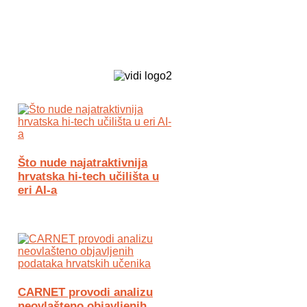
Biz Tech web portal powered by
Što nude najatraktivnija
hrvatska hi-tech učilišta u
eri AI-a
CARNET provodi analizu
neovlašteno objavljenih