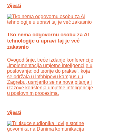
Vijesti
Tko nema odgovornu osobu za AI
tehnologije u upravi taj je već
zakasnio
Ovogodišnje, treće izdanje konferencije
„Implementacija umjetne inteligencije u
poslovanje: od teorije do prakse“, koja
se održala u Infobipovu kampusu u
Zagrebu, usmjerilo se na nova pitanja i
izazove korištenja umjetne inteligencije
u poslovnim procesima.
Vijesti