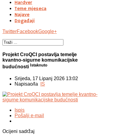
Hardver
Teme mjeseca
Najave
Događaji
Twitter
Facebook
Google+
Projekt CroQCI postavlja temelje
kvantno-sigurne komunikacijske
Istaknuto
budućnosti
Srijeda, 17 Lipanj 2026 13:02
Napisao/la
IS
Ispis
Pošalji e-mail
Ocijeni sadržaj