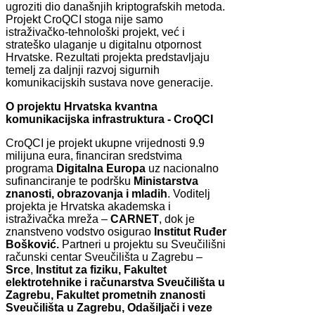
ugroziti dio današnjih kriptografskih metoda.
Projekt CroQCI stoga nije samo
istraživačko-tehnološki projekt, već i
strateško ulaganje u digitalnu otpornost
Hrvatske. Rezultati projekta predstavljaju
temelj za daljnji razvoj sigurnih
komunikacijskih sustava nove generacije.
O projektu Hrvatska kvantna
komunikacijska infrastruktura - CroQCI
CroQCI je projekt ukupne vrijednosti 9.9
milijuna eura, financiran sredstvima
programa
Digitalna Europa
uz nacionalno
sufinanciranje te podršku
Ministarstva
znanosti,
obrazovanja i mladih
. Voditelj
projekta je Hrvatska akademska i
istraživačka mreža –
CARNET
, dok je
znanstveno vodstvo osigurao
Institut Ruđer
Bošković.
Partneri u projektu su Sveučilišni
računski centar Sveučilišta u Zagrebu –
Srce
,
Institut za fiziku, Fakultet
elektrotehnike i računarstva Sveučilišta u
Zagrebu, Fakultet prometnih znanosti
Sveučilišta u Zagrebu, Odašiljači i veze