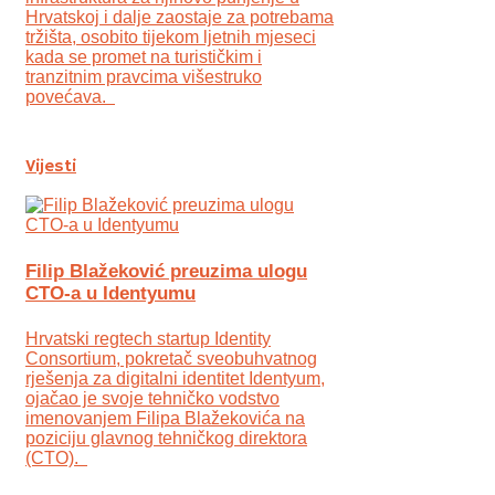
Hrvatskoj i dalje zaostaje za potrebama
tržišta, osobito tijekom ljetnih mjeseci
kada se promet na turističkim i
tranzitnim pravcima višestruko
povećava.
Vijesti
Filip Blažeković preuzima ulogu
CTO-a u Identyumu
Hrvatski regtech startup Identity
Consortium, pokretač sveobuhvatnog
rješenja za digitalni identitet Identyum,
ojаčao je svoje tehničko vodstvo
imenovanjem Filipa Blažekovića na
poziciju glavnog tehničkog direktora
(CTO).