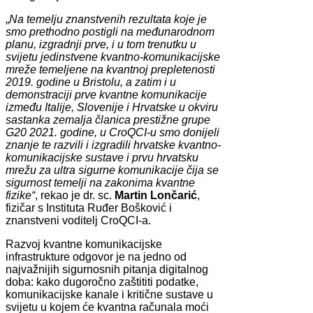
„
Na temelju znanstvenih rezultata koje je
smo prethodno postigli na međunarodnom
planu, izgradnji prve, i u tom trenutku u
svijetu jedinstvene kvantno-komunikacijske
mreže temeljene na kvantnoj prepletenosti
2019. godine u Bristolu, a zatim i u
demonstraciji prve kvantne komunikacije
između Italije, Slovenije i Hrvatske u okviru
sastanka zemalja članica prestižne grupe
G20 2021. godine, u CroQCI-u smo donijeli
znanje te razvili i izgradili hrvatske kvantno-
komunikacijske sustave i prvu hrvatsku
mrežu za ultra sigurne komunikacije čija se
sigurnost temelji na zakonima kvantne
fizike“
, rekao je dr. sc.
Martin Lončarić
,
fizičar s Instituta Ruđer Bošković i
znanstveni voditelj CroQCI-a.
Razvoj kvantne komunikacijske
infrastrukture odgovor je na jedno od
najvažnijih sigurnosnih pitanja digitalnog
doba: kako dugoročno zaštititi podatke,
komunikacijske kanale i kritične sustave u
svijetu u kojem će kvantna računala moći