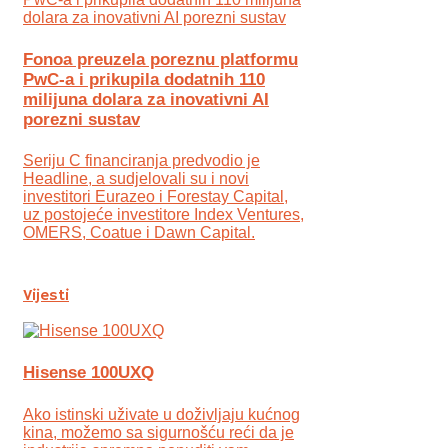
Fonoa preuzela poreznu platformu
PwC-a i prikupila dodatnih 110
milijuna dolara za inovativni AI
porezni sustav
Seriju C financiranja predvodio je
Headline, a sudjelovali su i novi
investitori Eurazeo i Forestay Capital,
uz postojeće investitore Index Ventures,
OMERS, Coatue i Dawn Capital.
Vijesti
Hisense 100UXQ
Ako istinski uživate u doživljaju kućnog
kina, možemo sa sigurnošću reći da je