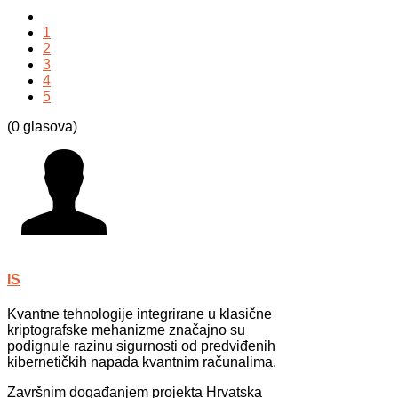
1
2
3
4
5
(0 glasova)
IS
Kvantne tehnologije integrirane u klasične
kriptografske mehanizme značajno su
podignule razinu sigurnosti od predviđenih
kibernetičkih napada kvantnim računalima.
Završnim događanjem projekta Hrvatska