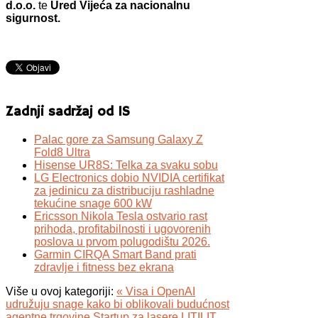
d.o.o.
te
Ured Vijeća za nacionalnu
sigurnost.
Zadnji sadržaj od IS
Palac gore za Samsung Galaxy Z
Fold8 Ultra
Hisense UR8S: Telka za svaku sobu
LG Electronics dobio NVIDIA certifikat
za jedinicu za distribuciju rashladne
tekućine snage 600 kW
Ericsson Nikola Tesla ostvario rast
prihoda, profitabilnosti i ugovorenih
poslova u prvom polugodištu 2026.
Garmin CIRQA Smart Band prati
zdravlje i fitness bez ekrana
Više u ovoj kategoriji:
« Visa i OpenAI
udružuju snage kako bi oblikovali budućnost
agentne trgovine
Startup za lasere LITILIT