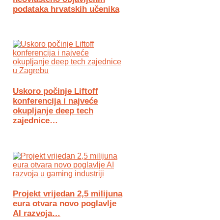
podataka hrvatskih učenika
Uskoro počinje Liftoff
konferencija i najveće
okupljanje deep tech
zajednice…
Projekt vrijedan 2,5 milijuna
eura otvara novo poglavlje
AI razvoja…