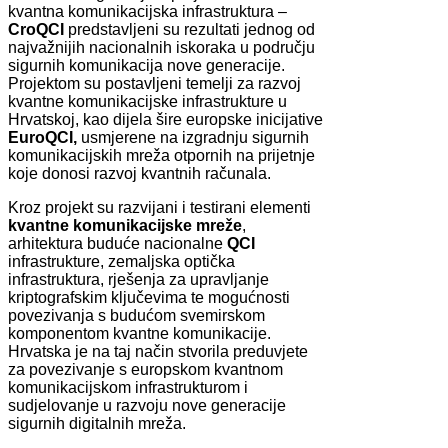
kvantna komunikacijska infrastruktura –
CroQCI
predstavljeni su rezultati jednog od
najvažnijih nacionalnih iskoraka u području
sigurnih komunikacija nove generacije.
Projektom su postavljeni temelji za razvoj
kvantne komunikacijske infrastrukture u
Hrvatskoj, kao dijela šire europske inicijative
EuroQCI,
usmjerene na izgradnju sigurnih
komunikacijskih mreža otpornih na prijetnje
koje donosi razvoj kvantnih računala.
Kroz projekt su razvijani i testirani elementi
kvantne komunikacijske mreže
,
arhitektura buduće nacionalne
QCI
infrastrukture, zemaljska optička
infrastruktura, rješenja za upravljanje
kriptografskim ključevima te mogućnosti
povezivanja s budućom svemirskom
komponentom kvantne komunikacije.
Hrvatska je na taj način stvorila preduvjete
za povezivanje s europskom kvantnom
komunikacijskom infrastrukturom i
sudjelovanje u razvoju nove generacije
sigurnih digitalnih mreža.