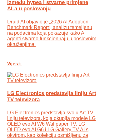
između hypea i stvarne primjene
AI-a u poslovanju
Druid AI objavio je „2026 AI Adoption
Benchmark Report“, analizu temeljenu
na podacima koja pokazuje kako AI
agenti stvarno funkcioniraju u poslovnim
okruženjima.
Vijesti
LG Electronics predstavlja liniju Art
TV televizora
LG Electronics predstavlja svoju Art TV
liniju televizora, koja okuplja modele LG
OLED evo AI W6 Wallpaper TV, LG
OLED evo AI G6 i LG Gallery TV AI s
okvirom, kao kolekciju osmišljenu za