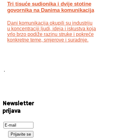
Tri tisuće sudionika i dvije stotine
govornika na Danima komunikacija
Dani komunikacija okupili su industriju
u koncentraciji ljudi, ideja i iskustva koja
vrlo brzo podiže razinu struke i pokreće
konkretne teme, smjerove i suradnje.
.
Newsletter
prijava