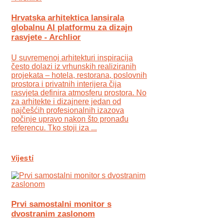
Hrvatska arhitektica lansirala
globalnu AI platformu za dizajn
rasvjete - Archlior
U suvremenoj arhitekturi inspiracija
često dolazi iz vrhunskih realiziranih
projekata – hotela, restorana, poslovnih
prostora i privatnih interijera čija
rasvjeta definira atmosferu prostora. No
za arhitekte i dizajnere jedan od
najčešćih profesionalnih izazova
počinje upravo nakon što pronađu
referencu. Tko stoji iza ...
Vijesti
Prvi samostalni monitor s
dvostranim zaslonom