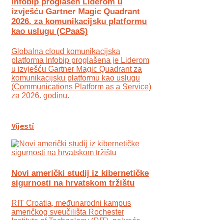
Infobip proglašen Liderom u
izvješću Gartner Magic Quadrant
2026. za komunikacijsku platformu
kao uslugu (CPaaS)
Globalna cloud komunikacijska
platforma Infobip proglašena je Liderom
u izvješću Gartner Magic Quadrant za
komunikacijsku platformu kao uslugu
(Communications Platform as a Service)
za 2026. godinu.
Vijesti
Novi američki studij iz kibernetičke
sigurnosti na hrvatskom tržištu
RIT Croatia, međunarodni kampus
američkog sveučilišta Rochester