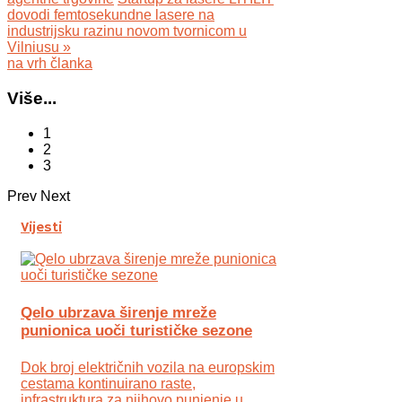
dovodi femtosekundne lasere na
industrijsku razinu novom tvornicom u
Vilniusu »
na vrh članka
Više...
1
2
3
Prev
Next
Vijesti
Qelo ubrzava širenje mreže
punionica uoči turističke sezone
Dok broj električnih vozila na europskim
cestama kontinuirano raste,
infrastruktura za njihovo punjenje u