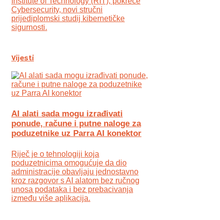
Institute of Technology (RIT), pokreće
Cybersecurity, novi stručni
prijediplomski studij kibernetičke
sigurnosti.
Vijesti
AI alati sada mogu izrađivati
ponude, račune i putne naloge za
poduzetnike uz Parra AI konektor
Riječ je o tehnologiji koja
poduzetnicima omogućuje da dio
administracije obavljaju jednostavno
kroz razgovor s AI alatom bez ručnog
unosa podataka i bez prebacivanja
između više aplikacija.