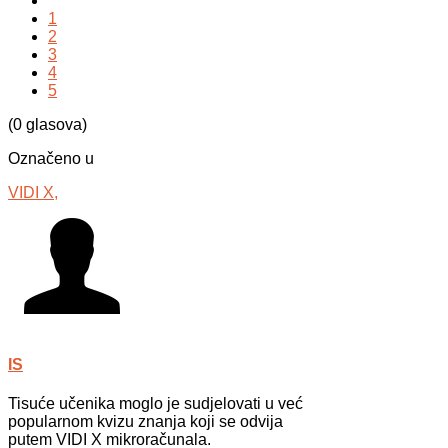
1
2
3
4
5
(0 glasova)
Označeno u
VIDI X,
IS
Tisuće učenika moglo je sudjelovati u već
popularnom kvizu znanja koji se odvija
putem VIDI X mikroračunala.