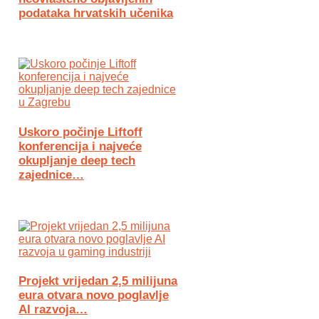
podataka hrvatskih učenika
Uskoro počinje Liftoff
konferencija i najveće
okupljanje deep tech
zajednice…
Projekt vrijedan 2,5 milijuna
eura otvara novo poglavlje
AI razvoja…