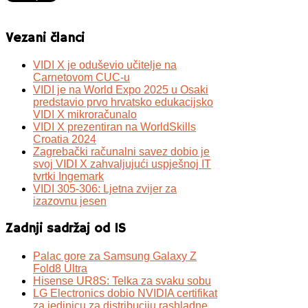
Vezani članci
VIDI X je oduševio učitelje na
Carnetovom CUC-u
VIDI je na World Expo 2025 u Osaki
predstavio prvo hrvatsko edukacijsko
VIDI X mikroračunalo
VIDI X prezentiran na WorldSkills
Croatia 2024
Zagrebački računalni savez dobio je
svoj VIDI X zahvaljujući uspješnoj IT
tvrtki Ingemark
VIDI 305-306: Ljetna zvijer za
izazovnu jesen
Zadnji sadržaj od IS
Palac gore za Samsung Galaxy Z
Fold8 Ultra
Hisense UR8S: Telka za svaku sobu
LG Electronics dobio NVIDIA certifikat
za jedinicu za distribuciju rashladne