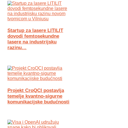
Startup za lasere LITILIT
dovodi femtosekundne
lasere na industrijsku
razinu…
Projekt CroQCI postavlja
temelje kvantno-sigurne
komunikacijske budućnosti