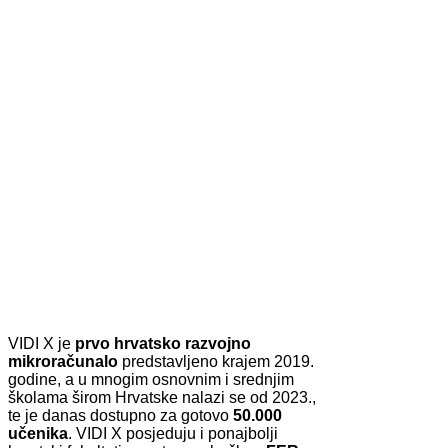
VIDI X je
prvo hrvatsko razvojno
mikroračunalo
predstavljeno krajem 2019.
godine, a u mnogim osnovnim i srednjim
školama širom Hrvatske nalazi se od 2023.,
te je danas dostupno za gotovo
50.000
učenika
. VIDI X posjeduju i ponajbolji