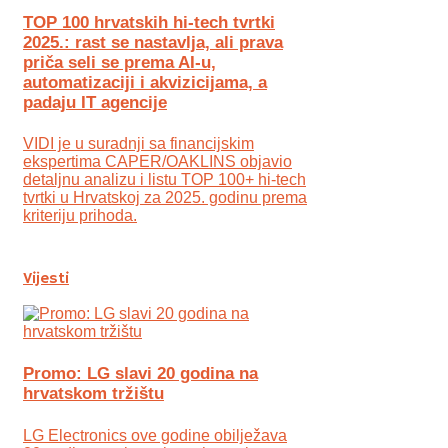
TOP 100 hrvatskih hi-tech tvrtki
2025.: rast se nastavlja, ali prava
priča seli se prema AI-u,
automatizaciji i akvizicijama, a
padaju IT agencije
VIDI je u suradnji sa financijskim
ekspertima CAPER/OAKLINS objavio
detaljnu analizu i listu TOP 100+ hi-tech
tvrtki u Hrvatskoj za 2025. godinu prema
kriteriju prihoda.
Vijesti
Promo: LG slavi 20 godina na
hrvatskom tržištu
LG Electronics ove godine obilježava