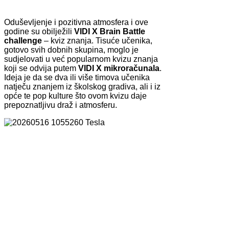
Oduševljenje i pozitivna atmosfera i ove
godine su obilježili
VIDI X Brain Battle
challenge
– kviz znanja. Tisuće učenika,
gotovo svih dobnih skupina, moglo je
sudjelovati u već popularnom kvizu znanja
koji se odvija putem
VIDI X mikroračunala
.
Ideja je da se dva ili više timova učenika
natječu znanjem iz školskog gradiva, ali i iz
opće te pop kulture što ovom kvizu daje
prepoznatljivu draž i atmosferu.