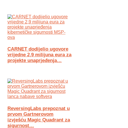
CARNET dodijelio ugovore
vrijedne 2,9 milijuna eura za
projekte unaprjeđenja…
ReversingLabs prepoznat u
prvom Gartnerovom
izvješću Magic Quadrant za
sigurnost…