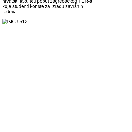
hrvatski fakulteti poput zagrebačkog
FER-a
koje studenti koriste za izradu završnih
radova.