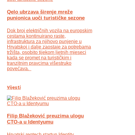
Qelo ubrzava širenje mreže
punionica uoči turističke sezone
Dok broj električnih vozila na europskim
cestama kontinuirano raste,
infrastruktura za njihovo punjenje u
Hrvatskoj i dalje zaostaje za potrebama
tržišta, osobito tijekom ljetnih mjeseci
kada se promet na turističkim i
tranzitnim pravcima višestruko
povećava.
Vijesti
Filip Blažeković preuzima ulogu
CTO-a u Identyumu
Hrvatski regtech startup Identity