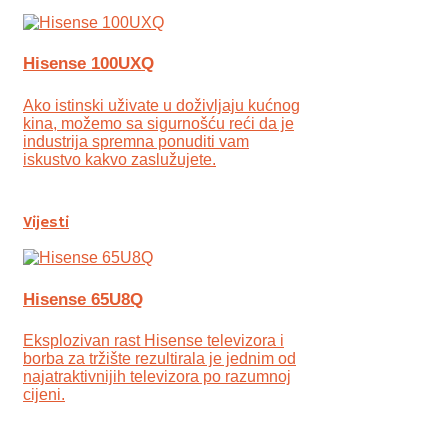
Hisense 100UXQ
Ako istinski uživate u doživljaju kućnog
kina, možemo sa sigurnošću reći da je
industrija spremna ponuditi vam
iskustvo kakvo zaslužujete.
Vijesti
Hisense 65U8Q
Eksplozivan rast Hisense televizora i
borba za tržište rezultirala je jednim od
najatraktivnijih televizora po razumnoj
cijeni.