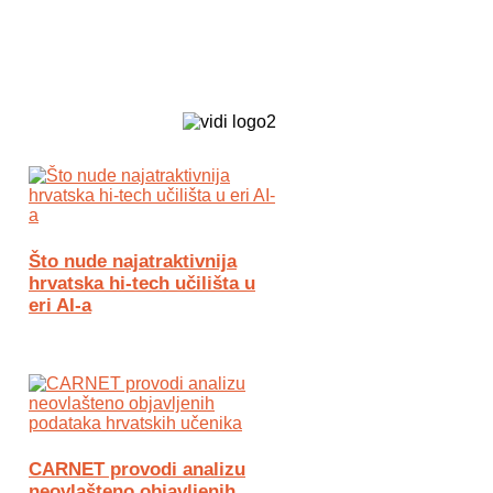
Biz Tech web portal powered by
Što nude najatraktivnija
hrvatska hi-tech učilišta u
eri AI-a
CARNET provodi analizu
neovlašteno objavljenih