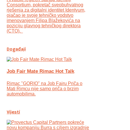
Consortium, pokretač sveobuhvatnog
rješenja za digitalni identitet Identyum,
ojаčao je svoje tehničko vodstvo
imenovanjem Filipa Blažekovića na
poziciju glavnog tehničkog direktora
(CTO).
Događaji
Job Fair Mate Rimac Hot Talk
Rimac "GORIO" na Job Fairu Priča o
Mati Rimcu nije samo priča o brzim
automobilima.
Vijesti