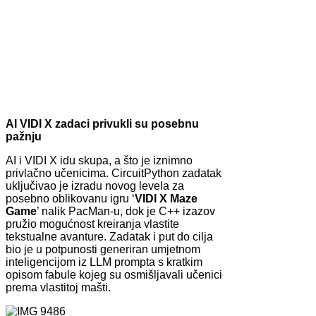
AI VIDI X zadaci privukli su posebnu
pažnju
AI i VIDI X idu skupa, a što je iznimno
privlačno učenicima. CircuitPython zadatak
uključivao je izradu novog levela za
posebno oblikovanu igru ‘
VIDI X Maze
Game
’ nalik PacMan-u, dok je C++ izazov
pružio mogućnost kreiranja vlastite
tekstualne avanture. Zadatak i put do cilja
bio je u potpunosti generiran umjetnom
inteligencijom iz LLM prompta s kratkim
opisom fabule kojeg su osmišljavali učenici
prema vlastitoj mašti.