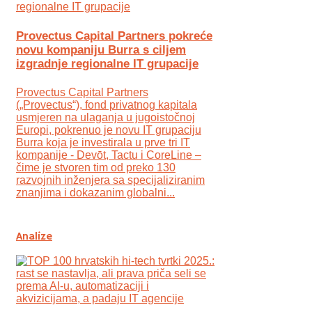
Provectus Capital Partners pokreće
novu kompaniju Burra s ciljem
izgradnje regionalne IT grupacije
Provectus Capital Partners
(„Provectus“), fond privatnog kapitala
usmjeren na ulaganja u jugoistočnoj
Europi, pokrenuo je novu IT grupaciju
Burra koja je investirala u prve tri IT
kompanije - Devōt, Tactu i CoreLine –
čime je stvoren tim od preko 130
razvojnih inženjera sa specijaliziranim
znanjima i dokazanim globalni...
Analize