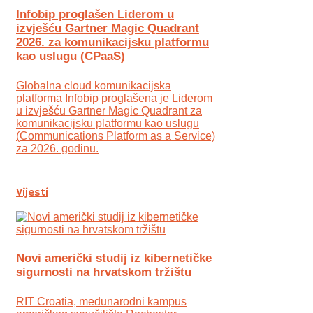
Infobip proglašen Liderom u
izvješću Gartner Magic Quadrant
2026. za komunikacijsku platformu
kao uslugu (CPaaS)
Globalna cloud komunikacijska
platforma Infobip proglašena je Liderom
u izvješću Gartner Magic Quadrant za
komunikacijsku platformu kao uslugu
(Communications Platform as a Service)
za 2026. godinu.
Vijesti
Novi američki studij iz kibernetičke
sigurnosti na hrvatskom tržištu
RIT Croatia, međunarodni kampus