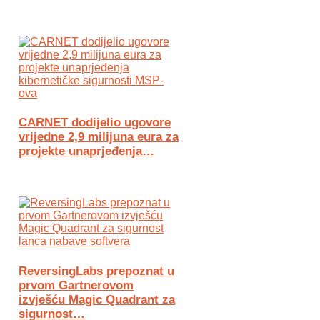
CARNET dodijelio ugovore
vrijedne 2,9 milijuna eura za
projekte unaprjeđenja…
ReversingLabs prepoznat u
prvom Gartnerovom
izvješću Magic Quadrant za
sigurnost…