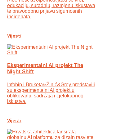
edukaciju, suradnju, razmjenu iskustava
te pravodobnu prijavu sigurnosnih
incidenata.
Vijesti
Eksperimentalni AI projekt The
Night Shift
Infobip i Bruketa&Žinić&Grey predstavili
su eksperimentalni AI projekt u
oblikovanju sadržaja i cjelokupnog
iskustva.
Vijesti