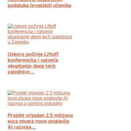
podataka hrvatskih učenika
Uskoro počinje Liftoff
konferencija i najveće
okupljanje deep tech
zajednice…
Projekt vrijedan 2,5 milijuna
eura otvara novo poglavlje
AI razvoja…