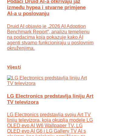
Podaci Druid AI-a otkrivaju jaz
između hypea i stvarne primjene
AI-a u poslovanju
Druid AI objavio je „2026 AI Adoption
Benchmark Report“, analizu temeljenu
na podacima koja pokazuje kako AI
agenti stvarno funkcioniraju u poslovnim
okruženjima.
Vijesti
LG Electronics predstavlja liniju Art
TV televizora
LG Electronics predstavlja svoju Art TV
liniju televizora, koja okuplja modele LG
OLED evo AI W6 Wallpaper TV, LG
OLED evo AI G6 i LG Gallery TV AI s