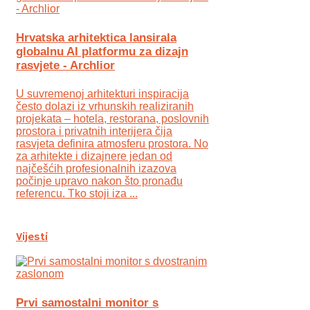
Hrvatska arhitektica lansirala
globalnu AI platformu za dizajn
rasvjete - Archlior
U suvremenoj arhitekturi inspiracija
često dolazi iz vrhunskih realiziranih
projekata – hotela, restorana, poslovnih
prostora i privatnih interijera čija
rasvjeta definira atmosferu prostora. No
za arhitekte i dizajnere jedan od
najčešćih profesionalnih izazova
počinje upravo nakon što pronađu
referencu. Tko stoji iza ...
Vijesti
Prvi samostalni monitor s