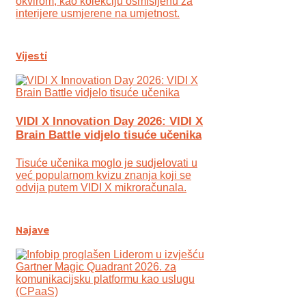
okvirom, kao kolekciju osmišljenu za
interijere usmjerene na umjetnost.
Vijesti
VIDI X Innovation Day 2026: VIDI X
Brain Battle vidjelo tisuće učenika
Tisuće učenika moglo je sudjelovati u
već popularnom kvizu znanja koji se
odvija putem VIDI X mikroračunala.
Najave