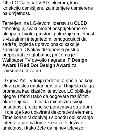
G6 i LG Gallery TV AI s okvirom, kao
kolekciju osmišljenu za interijere usmjerene
na umjetnost.
Temeljeni na LG-jevom liderstvu u
OLED
tehnologiji, svaki model besprijekorno se
uklapa u životni prostor i prikazuje umjetnost
s vizualnim integritetom, omogućujući da
sadržaj izgleda upravo onako kako je
zamišljen. Ovakav dizajnerski pristup
prepoznat je i globalno, pri čemu je
Wallpaper TV osvojio nagrade i
F Design
Award i Red Dot Design Award
za
izvrsnost u dizajnu.
LG-jeva Art TV linija redefinira način na koji
ekran postoji unutar prostora. Umjesto da ga
promatra kao klasični televizor, LG oblikuje
njegovu formu tako da odgovara različitim
okruženjima — bilo da minimizira svoju
prisutnost, precizno se poravnava sa zidom
ili djeluje kao uokvireni dekorativni element.
Time korisnici dobivaju slobodu oblikovanja
interijera prema tome kako žele doživjeti
umjetnost i kako žele da njihov televizor