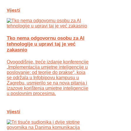
Vijesti
Tko nema odgovornu osobu za AI
tehnologije u upravi taj je već
zakasnio
Ovogodišnje, treće izdanje konferencije
„Implementacija umjetne inteligencije u
poslovanje: od teorije do prakse“, koja
se održala u Infobipovu kampusu u
Zagrebu, usmjerilo se na nova pitanja i
izazove korištenja umjetne inteligencije
u poslovnim procesima.
Vijesti