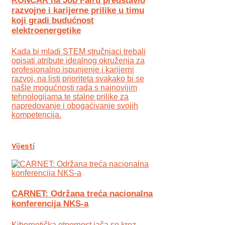
KONČAR na Job Fairu predstavio
razvojne i karijerne prilike u timu
koji gradi budućnost
elektroenergetike
Kada bi mladi STEM stručnjaci trebali
opisati atribute idealnog okruženja za
profesionalno ispunjenje i karijerni
razvoj, na listi prioriteta svakako bi se
našle mogućnosti rada s najnovijim
tehnologijama te stalne prilike za
napredovanje i obogaćivanje svojih
kompetencija.
Vijesti
CARNET: Održana treća nacionalna
konferencija NKS-a
Kibernetička otpornost jača se kroz