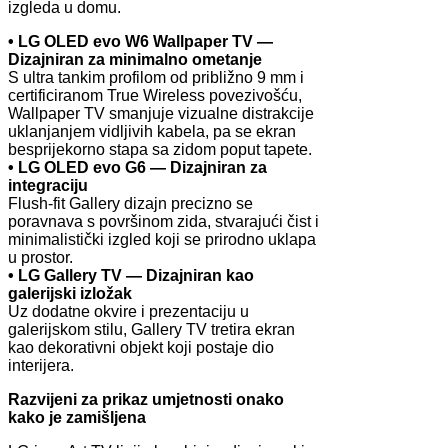
izgleda u domu.
• LG OLED evo W6 Wallpaper TV —
Dizajniran za minimalno ometanje
S ultra tankim profilom od približno 9 mm i
certificiranom True Wireless povezivošću,
Wallpaper TV smanjuje vizualne distrakcije
uklanjanjem vidljivih kabela, pa se ekran
besprijekorno stapa sa zidom poput tapete.
• LG OLED evo G6 — Dizajniran za
integraciju
Flush-fit Gallery dizajn precizno se
poravnava s površinom zida, stvarajući čist i
minimalistički izgled koji se prirodno uklapa
u prostor.
• LG Gallery TV — Dizajniran kao
galerijski izložak
Uz dodatne okvire i prezentaciju u
galerijskom stilu, Gallery TV tretira ekran
kao dekorativni objekt koji postaje dio
interijera.
Razvijeni za prikaz umjetnosti onako
kako je zamišljena