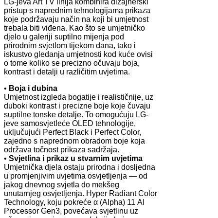
LG-jeva Art TV linija kombinira dizajnerski
pristup s naprednim tehnologijama prikaza
koje podržavaju način na koji bi umjetnost
trebala biti viđena. Kao što se umjetničko
djelo u galeriji suptilno mijenja pod
prirodnim svjetlom tijekom dana, tako i
iskustvo gledanja umjetnosti kod kuće ovisi
o tome koliko se precizno očuvaju boja,
kontrast i detalji u različitim uvjetima.
•
Boja i dubina
Umjetnost izgleda bogatije i realističnije, uz
duboki kontrast i precizne boje koje čuvaju
suptilne tonske detalje. To omogućuju LG-
jeve samosvjetleće OLED tehnologije,
uključujući Perfect Black i Perfect Color,
zajedno s naprednom obradom boje koja
održava točnost prikaza sadržaja.
•
Svjetlina i prikaz u stvarnim uvjetima
Umjetnička djela ostaju prirodna i dosljedna
u promjenjivim uvjetima osvjetljenja — od
jakog dnevnog svjetla do mekšeg
unutarnjeg osvjetljenja. Hyper Radiant Color
Technology, koju pokreće α (Alpha) 11 AI
Processor Gen3, povećava svjetlinu uz