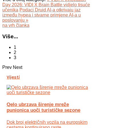
Day 2026: VIDI X Brain Battle vidjelo tisuće
učenika
Podaci Druid AI-a otkrivaju jaz
između hypea i stvarne primjene AI-a u
poslovanju »
na vrh članka
Više...
1
2
3
Prev
Next
Vijesti
Qelo ubrzava širenje mreže
punionica uoči turističke sezone
Dok broj električnih vozila na europskim
cestama kontinuirano raste,