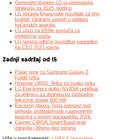
Generalni direktor LG-ja predstavlja
strategiju za 2025. godinu
LG objavio financijske rezultate za prvi
kvartal: Globalni uspjeh u sektoru
kućanskih aparata
LG ulazi na tržište punjača za
električna vozila
LG lansira odlični soundbar nagrađen
na CES 2021 sajmu
Zadnji sadržaj od IS
Palac gore za Samsung Galaxy Z
Fold8 Ultra
Hisense UR8S: Telka za svaku sobu
LG Electronics dobio NVIDIA certifikat
za jedinicu za distribuciju rashladne
tekućine snage 600 kW
Ericsson Nikola Tesla ostvario rast
prihoda, profitabilnosti i ugovorenih
poslova u prvom polugodištu 2026.
Garmin CIRQA Smart Band prati
zdravlje i fitness bez ekrana
Više u ovoj kategoriji:
« VIDI X Innovation