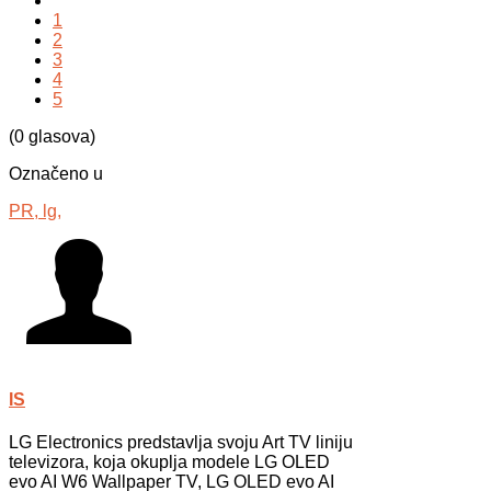
1
2
3
4
5
(0 glasova)
Označeno u
PR,
lg,
IS
LG Electronics predstavlja svoju Art TV liniju
televizora, koja okuplja modele LG OLED
evo AI W6 Wallpaper TV, LG OLED evo AI