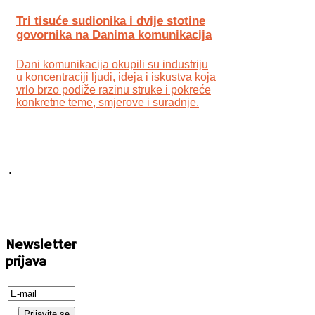
Tri tisuće sudionika i dvije stotine
govornika na Danima komunikacija
Dani komunikacija okupili su industriju
u koncentraciji ljudi, ideja i iskustva koja
vrlo brzo podiže razinu struke i pokreće
konkretne teme, smjerove i suradnje.
.
Newsletter
prijava