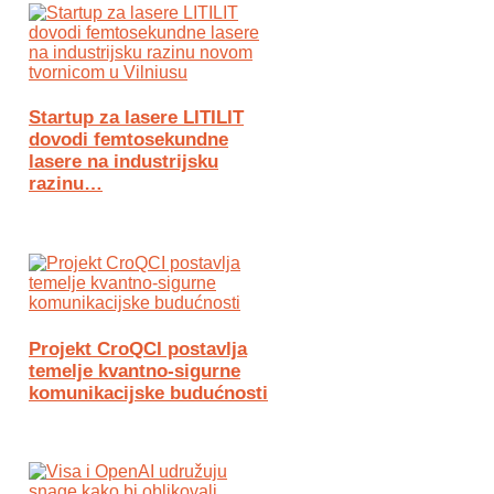
Startup za lasere LITILIT
dovodi femtosekundne
lasere na industrijsku
razinu…
Projekt CroQCI postavlja
temelje kvantno-sigurne
komunikacijske budućnosti