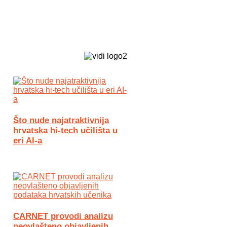
Biz Tech web portal powered by
Što nude najatraktivnija
hrvatska hi-tech učilišta u
eri AI-a
CARNET provodi analizu
neovlašteno objavljenih