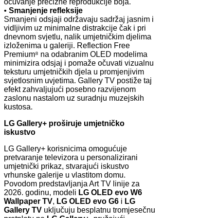
očuvanje precizne reprodukcije boja.
•
Smanjenje refleksije
Smanjeni odsjaji održavaju sadržaj jasnim i
vidljivim uz minimalne distrakcije čak i pri
dnevnom svjetlu, nalik umjetničkim djelima
izloženima u galeriji. Reflection Free
Premium⁸ na odabranim OLED modelima
minimizira odsjaj i pomaže očuvati vizualnu
teksturu umjetničkih djela u promjenjivim
svjetlosnim uvjetima. Gallery TV postiže taj
efekt zahvaljujući posebno razvijenom
zaslonu nastalom uz suradnju muzejskih
kustosa.
LG Gallery+ proširuje umjetničko
iskustvo
LG Gallery+ korisnicima omogućuje
pretvaranje televizora u personalizirani
umjetnički prikaz, stvarajući iskustvo
vrhunske galerije u vlastitom domu.
Povodom predstavljanja Art TV linije za
2026. godinu, modeli
LG OLED evo W6
Wallpaper TV
,
LG OLED evo G6
i
LG
Gallery TV
uključuju besplatnu tromjesečnu