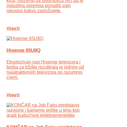
kina, možemo sa sigurnošću reći da je
industrija spremna ponuditi vam
iskustvo kakvo zaslužujete.
Vijesti
Hisense 65U8Q
Eksplozivan rast Hisense televizora i
borba za tržište rezultirala je jednim od
najatraktivnijih televizora po razumnoj
cijeni.
Vijesti