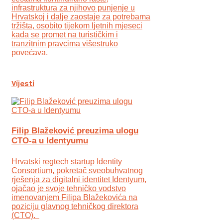
infrastruktura za njihovo punjenje u
Hrvatskoj i dalje zaostaje za potrebama
tržišta, osobito tijekom ljetnih mjeseci
kada se promet na turističkim i
tranzitnim pravcima višestruko
povećava.
Vijesti
Filip Blažeković preuzima ulogu
CTO-a u Identyumu
Hrvatski regtech startup Identity
Consortium, pokretač sveobuhvatnog
rješenja za digitalni identitet Identyum,
ojаčao je svoje tehničko vodstvo
imenovanjem Filipa Blažekovića na
poziciju glavnog tehničkog direktora
(CTO).