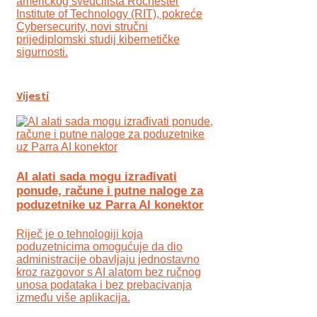
američkog sveučilišta Rochester
Institute of Technology (RIT), pokreće
Cybersecurity, novi stručni
prijediplomski studij kibernetičke
sigurnosti.
Vijesti
AI alati sada mogu izrađivati
ponude, račune i putne naloge za
poduzetnike uz Parra AI konektor
Riječ je o tehnologiji koja
poduzetnicima omogućuje da dio
administracije obavljaju jednostavno
kroz razgovor s AI alatom bez ručnog
unosa podataka i bez prebacivanja
između više aplikacija.