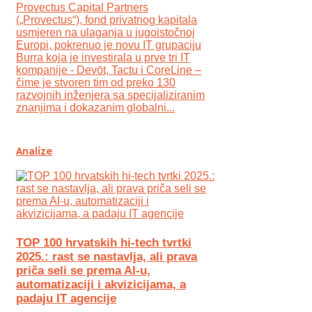
Provectus Capital Partners
(„Provectus“), fond privatnog kapitala
usmjeren na ulaganja u jugoistočnoj
Europi, pokrenuo je novu IT grupaciju
Burra koja je investirala u prve tri IT
kompanije - Devōt, Tactu i CoreLine –
čime je stvoren tim od preko 130
razvojnih inženjera sa specijaliziranim
znanjima i dokazanim globalni...
Analize
TOP 100 hrvatskih hi-tech tvrtki
2025.: rast se nastavlja, ali prava
priča seli se prema AI-u,
automatizaciji i akvizicijama, a
padaju IT agencije