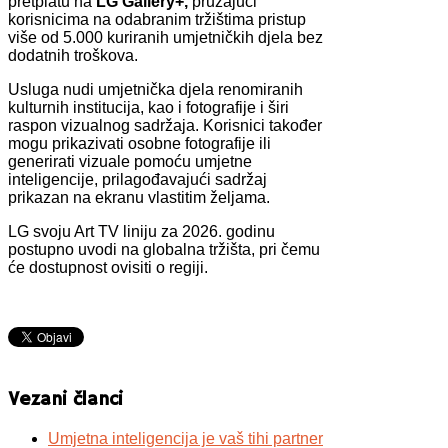
pretplatu na
LG Gallery+,
pružajući
korisnicima na odabranim tržištima pristup
više od 5.000 kuriranih umjetničkih djela bez
dodatnih troškova.
Usluga nudi umjetnička djela renomiranih
kulturnih institucija, kao i fotografije i širi
raspon vizualnog sadržaja. Korisnici također
mogu prikazivati osobne fotografije ili
generirati vizuale pomoću umjetne
inteligencije, prilagođavajući sadržaj
prikazan na ekranu vlastitim željama.
LG svoju Art TV liniju za 2026. godinu
postupno uvodi na globalna tržišta, pri čemu
će dostupnost ovisiti o regiji.
Vezani članci
Umjetna inteligencija je vaš tihi partner