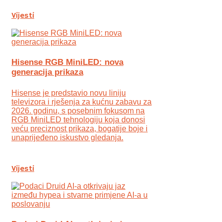
Vijesti
Hisense RGB MiniLED: nova
generacija prikaza
Hisense je predstavio novu liniju
televizora i rješenja za kućnu zabavu za
2026. godinu, s posebnim fokusom na
RGB MiniLED tehnologiju koja donosi
veću preciznost prikaza, bogatije boje i
unaprijeđeno iskustvo gledanja.
Vijesti