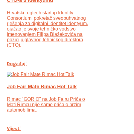
CTO-a u Identyumu
Hrvatski regtech startup Identity
Consortium, pokretač sveobuhvatnog
rješenja za digitalni identitet Identyum,
ojаčao je svoje tehničko vodstvo
imenovanjem Filipa Blažekovića na
poziciju glavnog tehničkog direktora
(CTO).
Događaji
Job Fair Mate Rimac Hot Talk
Rimac "GORIO" na Job Fairu Priča o
Mati Rimcu nije samo priča o brzim
automobilima.
Vijesti