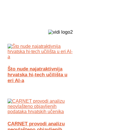
Biz Tech web portal powered by
Što nude najatraktivnija
hrvatska hi-tech učilišta u
eri AI-a
CARNET provodi analizu
neovlašteno objavljenih