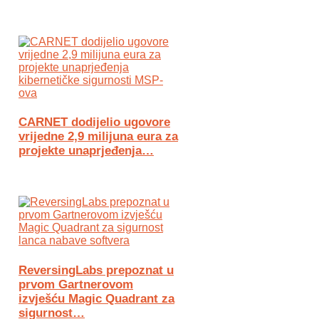
CARNET dodijelio ugovore
vrijedne 2,9 milijuna eura za
projekte unaprjeđenja…
ReversingLabs prepoznat u
prvom Gartnerovom
izvješću Magic Quadrant za
sigurnost…