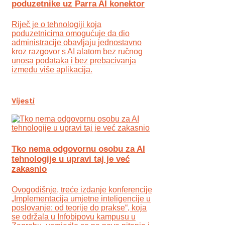
poduzetnike uz Parra AI konektor
Riječ je o tehnologiji koja
poduzetnicima omogućuje da dio
administracije obavljaju jednostavno
kroz razgovor s AI alatom bez ručnog
unosa podataka i bez prebacivanja
između više aplikacija.
Vijesti
Tko nema odgovornu osobu za AI
tehnologije u upravi taj je već
zakasnio
Ovogodišnje, treće izdanje konferencije
„Implementacija umjetne inteligencije u
poslovanje: od teorije do prakse“, koja
se održala u Infobipovu kampusu u