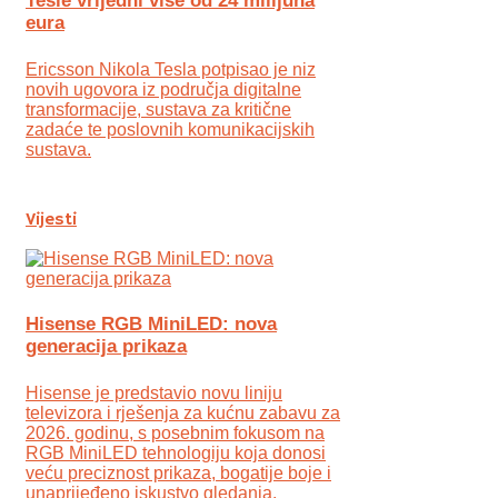
Tesle vrijedni više od 24 milijuna
eura
Ericsson Nikola Tesla potpisao je niz
novih ugovora iz područja digitalne
transformacije, sustava za kritične
zadaće te poslovnih komunikacijskih
sustava.
Vijesti
Hisense RGB MiniLED: nova
generacija prikaza
Hisense je predstavio novu liniju
televizora i rješenja za kućnu zabavu za
2026. godinu, s posebnim fokusom na
RGB MiniLED tehnologiju koja donosi
veću preciznost prikaza, bogatije boje i
unaprijeđeno iskustvo gledanja.