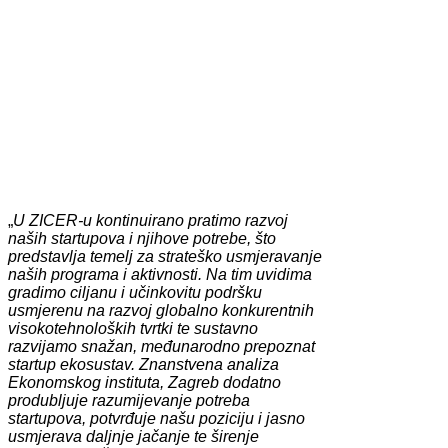
„
U ZICER-u kontinuirano pratimo razvoj
naših startupova i njihove potrebe, što
predstavlja temelj za strateško usmjeravanje
naših programa i aktivnosti. Na tim uvidima
gradimo ciljanu i učinkovitu podršku
usmjerenu na razvoj globalno konkurentnih
visokotehnoloških tvrtki te sustavno
razvijamo snažan, međunarodno prepoznat
startup ekosustav. Znanstvena analiza
Ekonomskog instituta, Zagreb dodatno
produbljuje razumijevanje potreba
startupova, potvrđuje našu poziciju i jasno
usmjerava daljnje jačanje te širenje