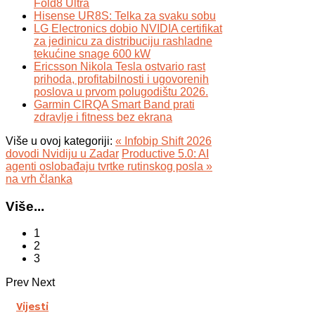
Fold8 Ultra
Hisense UR8S: Telka za svaku sobu
LG Electronics dobio NVIDIA certifikat
za jedinicu za distribuciju rashladne
tekućine snage 600 kW
Ericsson Nikola Tesla ostvario rast
prihoda, profitabilnosti i ugovorenih
poslova u prvom polugodištu 2026.
Garmin CIRQA Smart Band prati
zdravlje i fitness bez ekrana
Više u ovoj kategoriji:
« Infobip Shift 2026
dovodi Nvidiju u Zadar
Productive 5.0: AI
agenti oslobađaju tvrtke rutinskog posla »
na vrh članka
Više...
1
2
3
Prev
Next
Vijesti