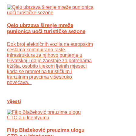
Qelo ubrzava širenje mreže
punionica uoči turističke sezone
Dok broj električnih vozila na europskim
cestama kontinuirano raste,
infrastruktura za njihovo punjenje u
Hrvatskoj i dalje zaostaje za potrebama
tržišta, osobito tijekom ljetnih mjeseci
kada se promet na turističkim i
tranzitnim pravcima višestruko
povećava.
Vijesti
Filip Blažeković preuzima ulogu