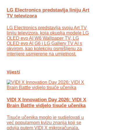
LG Electronics predstavlja liniju Art
TV televizora
LG Electronics predstavlja svoju Art TV
liniju televizora, koja okuplja modele LG
OLED evo AI W6 Wallpaper TV, LG
OLED evo AI G6 i LG Gallery TV AI s
okvirom, kao kolekciju osmišljenu za
interijere usmjerene na umjetnost.
Vijesti
VIDI X Innovation Day 2026: VIDI X
Brain Battle vidjelo tisuće učenika
Tisuće učenika moglo je sudjelovati u
već popularnom kvizu znanja koji se
odvija putem VIDI X mikroračunala.