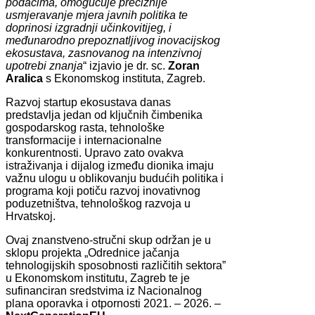
podacima, omogućuje preciznije
usmjeravanje mjera javnih politika te
doprinosi izgradnji učinkovitijeg, i
međunarodno prepoznatljivog inovacijskog
ekosustava, zasnovanog na intenzivnoj
upotrebi znanja
“ izjavio je dr. sc.
Zoran
Aralica
s Ekonomskog instituta, Zagreb.
Razvoj startup ekosustava danas
predstavlja jedan od ključnih čimbenika
gospodarskog rasta, tehnološke
transformacije i internacionalne
konkurentnosti. Upravo zato ovakva
istraživanja i dijalog između dionika imaju
važnu ulogu u oblikovanju budućih politika i
programa koji potiču razvoj inovativnog
poduzetništva, tehnološkog razvoja u
Hrvatskoj.
Ovaj znanstveno-stručni skup održan je u
sklopu projekta „Odrednice jačanja
tehnologijskih sposobnosti različitih sektora”
u Ekonomskom institutu, Zagreb te je
sufinanciran sredstvima iz Nacionalnog
plana oporavka i otpornosti 2021. – 2026. –