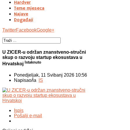
Hardver
Teme mjeseca
Najave
Događaji
Twitter
Facebook
Google+
U ZICER-u održan znanstveno-stručni
skup o razvoju startup ekosustava u
Istaknuto
Hrvatskoj
Ponedjeljak, 11 Svibanj 2026 10:56
Napisao/la
IS
Ispis
Pošalji e-mail