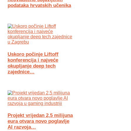
podataka hrvatskih učenika
Uskoro počinje Liftoff
konferencija i najveće
okupljanje deep tech
zajednice…
Projekt vrijedan 2,5 milijuna
eura otvara novo poglavlje
AI razvoja…