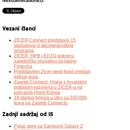
NextGenerationEU
.
Vezani članci
ZICER Connect predstavio 15
startupova iz akceleracijskog
programa
ZICER, HPB i EFZG pokreću
zajedničku inicijativu za razvoj
Fintecha
Predstavljen Zicer seed fond vrijedan
milijun eura
Zagreb Connect: Hrana s hrvatskim
potpisom razvijena u ZICER-u na
policama Hong Konga
18 startup timova u utrci za 550.000
kuna na Zagreb Connectu
Zadnji sadržaj od IS
Palac gore za Samsung Galaxy Z