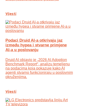
Vijesti
Podaci Druid AI-a otkrivaju jaz
između hypea i stvarne primjene
AI-a u poslovanju
Druid AI objavio je „2026 AI Adoption
Benchmark Report“, analizu temeljenu
na podacima koja pokazuje kako AI
agenti stvarno funkcioniraju u poslovnim
okruženjima.
Vijesti