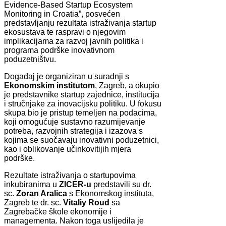
Evidence-Based Startup Ecosystem
Monitoring in Croatia”, posvećen
predstavljanju rezultata istraživanja startup
ekosustava te raspravi o njegovim
implikacijama za razvoj javnih politika i
programa podrške inovativnom
poduzetništvu.
Događaj je organiziran u suradnji s
Ekonomskim institutom
, Zagreb, a okupio
je predstavnike startup zajednice, institucija
i stručnjake za inovacijsku politiku. U fokusu
skupa bio je pristup temeljen na podacima,
koji omogućuje sustavno razumijevanje
potreba, razvojnih strategija i izazova s
kojima se suočavaju inovativni poduzetnici,
kao i oblikovanje učinkovitijih mjera
podrške.
Rezultate istraživanja o startupovima
inkubiranima u
ZICER-u
predstavili su dr.
sc.
Zoran Aralica
s Ekonomskog instituta,
Zagreb te dr. sc.
Vitaliy Roud
sa
Zagrebačke škole ekonomije i
managementa. Nakon toga uslijedila je