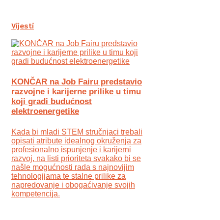
Vijesti
KONČAR na Job Fairu predstavio
razvojne i karijerne prilike u timu
koji gradi budućnost
elektroenergetike
Kada bi mladi STEM stručnjaci trebali
opisati atribute idealnog okruženja za
profesionalno ispunjenje i karijerni
razvoj, na listi prioriteta svakako bi se
našle mogućnosti rada s najnovijim
tehnologijama te stalne prilike za
napredovanje i obogaćivanje svojih
kompetencija.