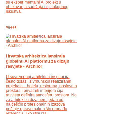
su eksperimentalni AI projekt u
oblikovanju sadržaja i cjelokupnog
iskustva.
Vijesti
Hrvatska arhitektica lansirala
globalnu AI platformu za dizajn
rasvjete - Archlior
U suvremenoj arhitekturi inspiracija
često dolazi iz vrhunskih realiziranih
projekata – hotela, restorana, poslovnih
prostora i privatnih interijera čija
rasvjeta definira atmosferu prostora. No
za arhitekte i dizajnere jedan od
najčešćih profesionalnih izazova
počinje upravo nakon što pronađu
referencu. Tko stoji iza ...