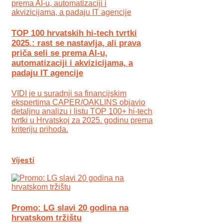
TOP 100 hrvatskih hi-tech tvrtki
2025.: rast se nastavlja, ali prava
priča seli se prema AI-u,
automatizaciji i akvizicijama, a
padaju IT agencije
VIDI je u suradnji sa financijskim
ekspertima CAPER/OAKLINS objavio
detaljnu analizu i listu TOP 100+ hi-tech
tvrtki u Hrvatskoj za 2025. godinu prema
kriteriju prihoda.
Vijesti
Promo: LG slavi 20 godina na
hrvatskom tržištu