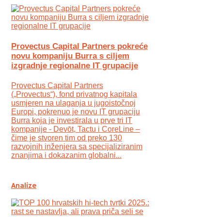
Provectus Capital Partners pokreće
novu kompaniju Burra s ciljem
izgradnje regionalne IT grupacije
Provectus Capital Partners
(„Provectus“), fond privatnog kapitala
usmjeren na ulaganja u jugoistočnoj
Europi, pokrenuo je novu IT grupaciju
Burra koja je investirala u prve tri IT
kompanije - Devōt, Tactu i CoreLine –
čime je stvoren tim od preko 130
razvojnih inženjera sa specijaliziranim
znanjima i dokazanim globalni...
Analize