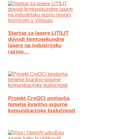
Startup za lasere LITILIT
dovodi femtosekundne
lasere na industrijsku
razinu…
Projekt CroQCI postavlja
temelje kvantno-sigurne
komunikacijske budućnosti