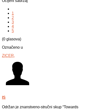
Ocijeni sadržaj
1
2
3
4
5
(0 glasova)
Označeno u
ZICER,
IS
Održan je znanstveno-stručni skup “Towards