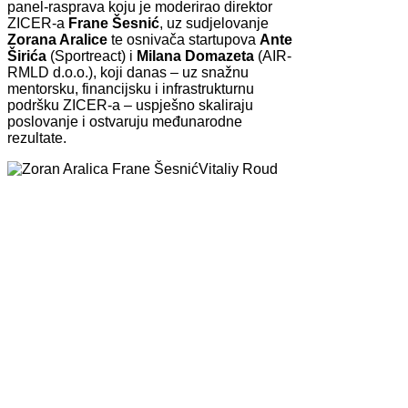
panel-rasprava koju je moderirao direktor
ZICER-a
Frane Šesnić
, uz sudjelovanje
Zorana Aralice
te osnivača startupova
Ante
Širića
(Sportreact) i
Milana Domazeta
(AIR-
RMLD d.o.o.), koji danas – uz snažnu
mentorsku, financijsku i infrastrukturnu
podršku ZICER-a – uspješno skaliraju
poslovanje i ostvaruju međunarodne
rezultate.