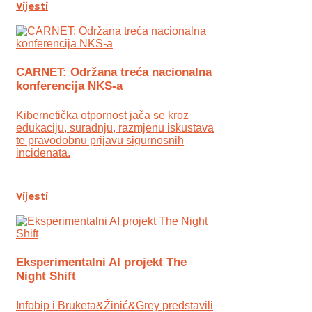
Vijesti
CARNET: Održana treća nacionalna
konferencija NKS-a
Kibernetička otpornost jača se kroz
edukaciju, suradnju, razmjenu iskustava
te pravodobnu prijavu sigurnosnih
incidenata.
Vijesti
Eksperimentalni AI projekt The
Night Shift
Infobip i Bruketa&Žinić&Grey predstavili