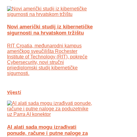
Novi američki studij iz kibernetičke
sigurnosti na hrvatskom tržištu
RIT Croatia, međunarodni kampus
američkog sveučilišta Rochester
Institute of Technology (RIT), pokreće
Cybersecurity, novi stručni
prijediplomski studij kibernetičke
sigurnosti.
Vijesti
AI alati sada mogu izrađivati
ponude, račune i putne naloge za