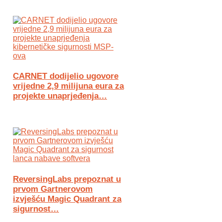
CARNET dodijelio ugovore
vrijedne 2,9 milijuna eura za
projekte unaprjeđenja…
ReversingLabs prepoznat u
prvom Gartnerovom
izvješću Magic Quadrant za
sigurnost…