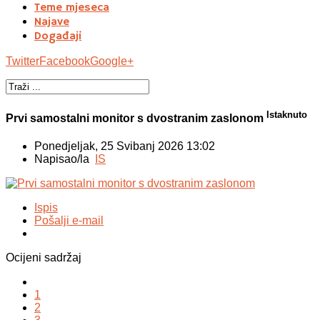
Teme mjeseca
Najave
Događaji
Twitter
Facebook
Google+
Istaknuto
Prvi samostalni monitor s dvostranim zaslonom
Ponedjeljak, 25 Svibanj 2026 13:02
Napisao/la
IS
Ispis
Pošalji e-mail
Ocijeni sadržaj
1
2