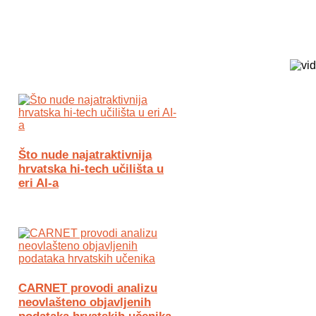
Biz Tech web portal powered by
Što nude najatraktivnija
hrvatska hi-tech učilišta u
eri AI-a
CARNET provodi analizu
neovlašteno objavljenih