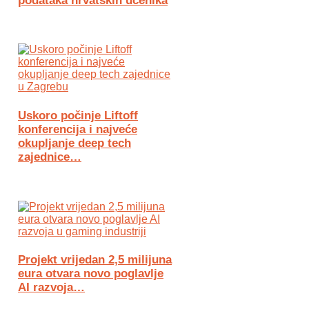
podataka hrvatskih učenika
Uskoro počinje Liftoff
konferencija i najveće
okupljanje deep tech
zajednice…
Projekt vrijedan 2,5 milijuna
eura otvara novo poglavlje
AI razvoja…