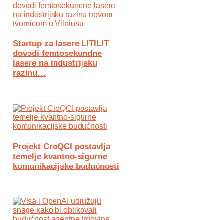
Startup za lasere LITILIT
dovodi femtosekundne
lasere na industrijsku
razinu…
Projekt CroQCI postavlja
temelje kvantno-sigurne
komunikacijske budućnosti