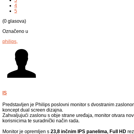
3
4
5
(0 glasova)
Označeno u
philips,
IS
Predstavljen je Philips poslovni monitor s dvostranim zaslon
koncept dual screen dizajna.
Zahvaljujući zaslonu s obje strane uređaja, monitor otvara n
korisnicima te suradnički način rada.
Monitor je opremljen s
23,8 inčnim IPS panelima, Full HD
rez