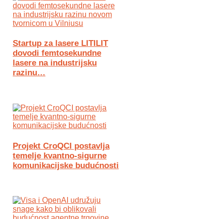
Startup za lasere LITILIT
dovodi femtosekundne
lasere na industrijsku
razinu…
Projekt CroQCI postavlja
temelje kvantno-sigurne
komunikacijske budućnosti