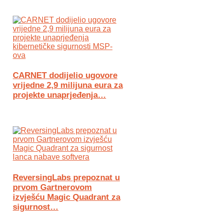
CARNET dodijelio ugovore
vrijedne 2,9 milijuna eura za
projekte unaprjeđenja…
ReversingLabs prepoznat u
prvom Gartnerovom
izvješću Magic Quadrant za
sigurnost…