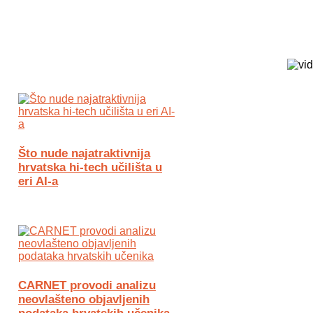
Biz Tech web portal powered by
Što nude najatraktivnija
hrvatska hi-tech učilišta u
eri AI-a
CARNET provodi analizu
neovlašteno objavljenih