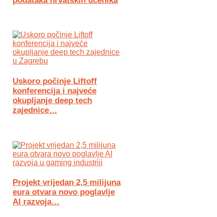
podataka hrvatskih učenika
Uskoro počinje Liftoff
konferencija i najveće
okupljanje deep tech
zajednice…
Projekt vrijedan 2,5 milijuna
eura otvara novo poglavlje
AI razvoja…