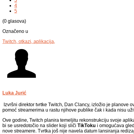
3
4
5
(0 glasova)
Označeno u
Twitch,
otkazi,
aplikacija,
Luka Jurić
Izvršni direktor tvrtke Twitch, Dan Clancy, izložio je planove 
pomoć streamerima u rastu njihove publike čak i kada nisu uži
Ove godine, Twitch planira temeljitu rekonstrukciju svoje aplik
bi se usredotočio na slider koji sliči
TikToku
i omogućava gleda
nove streamere. Tvrtka još nije navela datum lansiranja redizaj