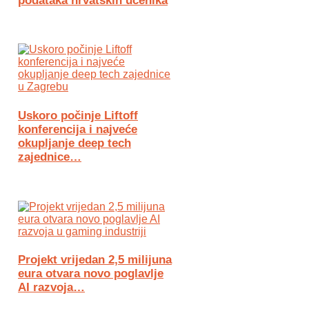
podataka hrvatskih učenika
Uskoro počinje Liftoff
konferencija i najveće
okupljanje deep tech
zajednice…
Projekt vrijedan 2,5 milijuna
eura otvara novo poglavlje
AI razvoja…