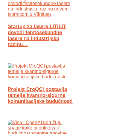
Startup za lasere LITILIT
dovodi femtosekundne
lasere na industrijsku
razinu…
Projekt CroQCI postavlja
temelje kvantno-sigurne
komunikacijske budućnosti