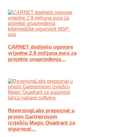
CARNET dodijelio ugovore
vrijedne 2,9 milijuna eura za
projekte unaprjeđenja…
ReversingLabs prepoznat u
prvom Gartnerovom
izvješću Magic Quadrant za
sigurnost…