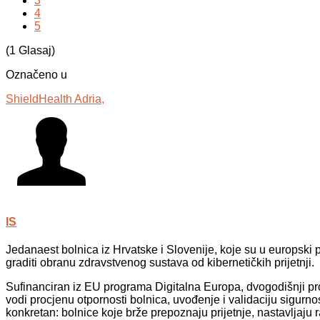
3
4
5
(1 Glasaj)
Označeno u
ShieldHealth Adria,
IS
Jedanaest bolnica iz Hrvatske i Slovenije, koje su u europski 
graditi obranu zdravstvenog sustava od kibernetičkih prijetnji.
Sufinanciran iz EU programa Digitalna Europa, dvogodišnji pr
vodi procjenu otpornosti bolnica, uvođenje i validaciju sigurnos
konkretan: bolnice koje brže prepoznaju prijetnje, nastavljaju r