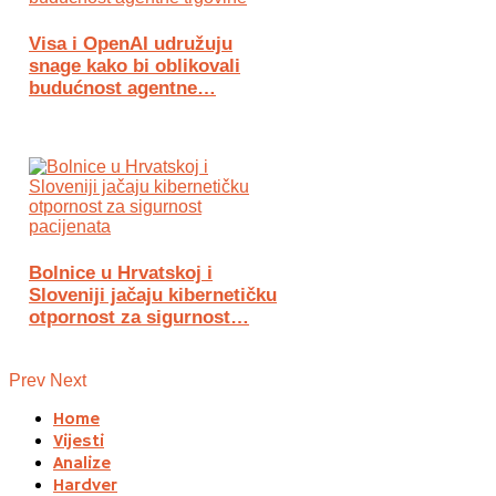
Visa i OpenAI udružuju
snage kako bi oblikovali
budućnost agentne…
Bolnice u Hrvatskoj i
Sloveniji jačaju kibernetičku
otpornost za sigurnost…
Prev
Next
Home
Vijesti
Analize
Hardver