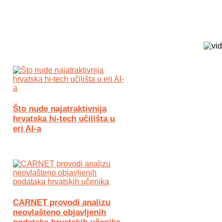
Biz Tech web portal powered by
Što nude najatraktivnija
hrvatska hi-tech učilišta u
eri AI-a
CARNET provodi analizu
neovlašteno objavljenih