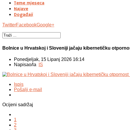
Teme mjeseca
Najave
Događaji
Twitter
Facebook
Google+
Bolnice u Hrvatskoj i Sloveniji jačaju kibernetičku otporn
Ponedjeljak, 15 Lipanj 2026 16:14
Napisao/la
IS
Ispis
Pošalji e-mail
Ocijeni sadržaj
1
2