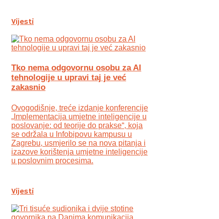
Vijesti
Tko nema odgovornu osobu za AI
tehnologije u upravi taj je već
zakasnio
Ovogodišnje, treće izdanje konferencije
„Implementacija umjetne inteligencije u
poslovanje: od teorije do prakse“, koja
se održala u Infobipovu kampusu u
Zagrebu, usmjerilo se na nova pitanja i
izazove korištenja umjetne inteligencije
u poslovnim procesima.
Vijesti