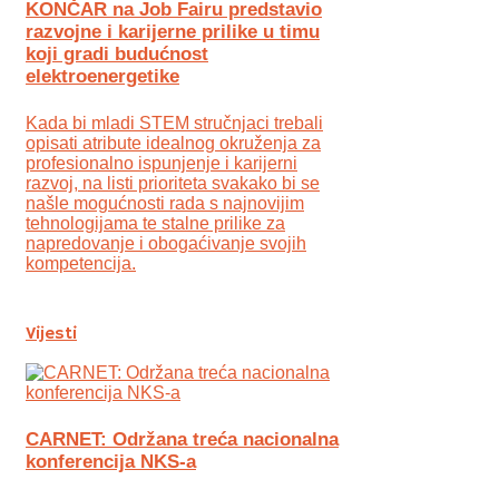
KONČAR na Job Fairu predstavio
razvojne i karijerne prilike u timu
koji gradi budućnost
elektroenergetike
Kada bi mladi STEM stručnjaci trebali
opisati atribute idealnog okruženja za
profesionalno ispunjenje i karijerni
razvoj, na listi prioriteta svakako bi se
našle mogućnosti rada s najnovijim
tehnologijama te stalne prilike za
napredovanje i obogaćivanje svojih
kompetencija.
Vijesti
CARNET: Održana treća nacionalna
konferencija NKS-a