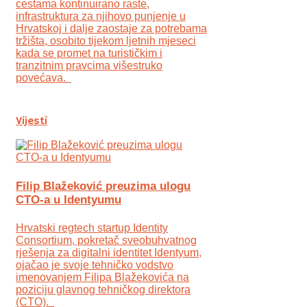
cestama kontinuirano raste,
infrastruktura za njihovo punjenje u
Hrvatskoj i dalje zaostaje za potrebama
tržišta, osobito tijekom ljetnih mjeseci
kada se promet na turističkim i
tranzitnim pravcima višestruko
povećava.
Vijesti
Filip Blažeković preuzima ulogu
CTO-a u Identyumu
Hrvatski regtech startup Identity
Consortium, pokretač sveobuhvatnog
rješenja za digitalni identitet Identyum,
ojаčao je svoje tehničko vodstvo
imenovanjem Filipa Blažekovića na
poziciju glavnog tehničkog direktora
(CTO).