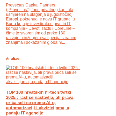
Provectus Capital Partners
(„Provectus“), fond privatnog kapitala
usmjeren na ulaganja u jugoistočnoj
Europi, pokrenuo je novu IT grupaciju
Burra koja je investirala u prve tri IT
kompanije - Devōt, Tactu i CoreLine –
čime je stvoren tim od preko 130
razvojnih inženjera sa specijaliziranim
znanjima i dokazanim globalni...
Analize
TOP 100 hrvatskih hi-tech tvrtki
2025.: rast se nastavlja, ali prava
priča seli se prema AI-u,
automatizaciji i akvizicijama, a
padaju IT agencije