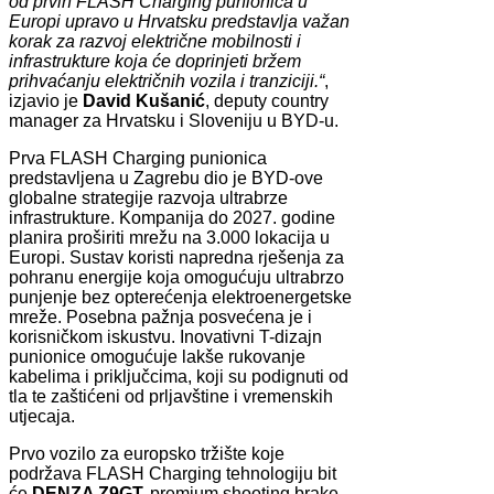
od prvih FLASH Charging punionica u
Europi upravo u Hrvatsku predstavlja važan
korak za razvoj električne mobilnosti i
infrastrukture koja će doprinjeti bržem
prihvaćanju električnih vozila i tranziciji.“
,
izjavio je
David Kušanić
, deputy country
manager za Hrvatsku i Sloveniju u BYD-u.
Prva FLASH Charging punionica
predstavljena u Zagrebu dio je BYD-ove
globalne strategije razvoja ultrabrze
infrastrukture. Kompanija do 2027. godine
planira proširiti mrežu na 3.000 lokacija u
Europi. Sustav koristi napredna rješenja za
pohranu energije koja omogućuju ultrabrzo
punjenje bez opterećenja elektroenergetske
mreže. Posebna pažnja posvećena je i
korisničkom iskustvu. Inovativni T-dizajn
punionice omogućuje lakše rukovanje
kabelima i priključcima, koji su podignuti od
tla te zaštićeni od prljavštine i vremenskih
utjecaja.
Prvo vozilo za europsko tržište koje
podržava FLASH Charging tehnologiju bit
će
DENZA Z9GT,
premium shooting brake