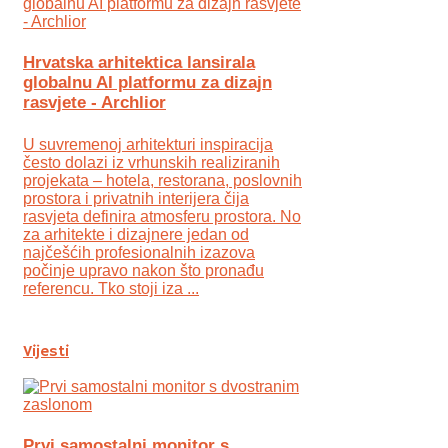
Hrvatska arhitektica lansirala
globalnu AI platformu za dizajn
rasvjete - Archlior
U suvremenoj arhitekturi inspiracija
često dolazi iz vrhunskih realiziranih
projekata – hotela, restorana, poslovnih
prostora i privatnih interijera čija
rasvjeta definira atmosferu prostora. No
za arhitekte i dizajnere jedan od
najčešćih profesionalnih izazova
počinje upravo nakon što pronađu
referencu. Tko stoji iza ...
Vijesti
Prvi samostalni monitor s