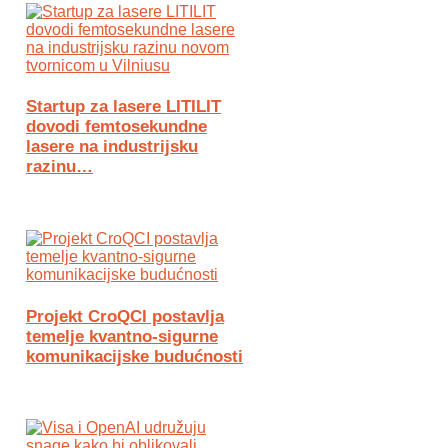
Startup za lasere LITILIT
dovodi femtosekundne
lasere na industrijsku
razinu…
Projekt CroQCI postavlja
temelje kvantno-sigurne
komunikacijske budućnosti