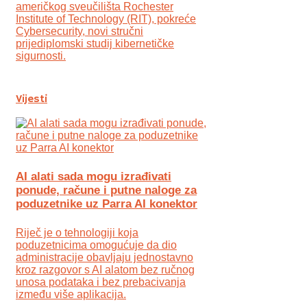
američkog sveučilišta Rochester
Institute of Technology (RIT), pokreće
Cybersecurity, novi stručni
prijediplomski studij kibernetičke
sigurnosti.
Vijesti
AI alati sada mogu izrađivati
ponude, račune i putne naloge za
poduzetnike uz Parra AI konektor
Riječ je o tehnologiji koja
poduzetnicima omogućuje da dio
administracije obavljaju jednostavno
kroz razgovor s AI alatom bez ručnog
unosa podataka i bez prebacivanja
između više aplikacija.