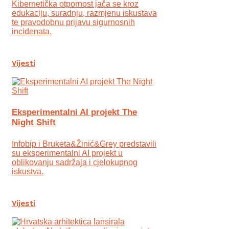
Kibernetička otpornost jača se kroz
edukaciju, suradnju, razmjenu iskustava
te pravodobnu prijavu sigurnosnih
incidenata.
Vijesti
Eksperimentalni AI projekt The
Night Shift
Infobip i Bruketa&Žinić&Grey predstavili
su eksperimentalni AI projekt u
oblikovanju sadržaja i cjelokupnog
iskustva.
Vijesti