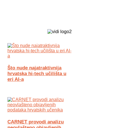
Biz Tech web portal powered by
Što nude najatraktivnija
hrvatska hi-tech učilišta u
eri AI-a
CARNET provodi analizu
neovlašteno objavljenih