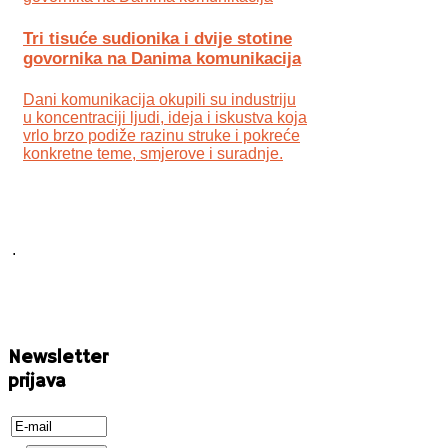
Tri tisuće sudionika i dvije stotine
govornika na Danima komunikacija
Dani komunikacija okupili su industriju
u koncentraciji ljudi, ideja i iskustva koja
vrlo brzo podiže razinu struke i pokreće
konkretne teme, smjerove i suradnje.
.
Newsletter
prijava