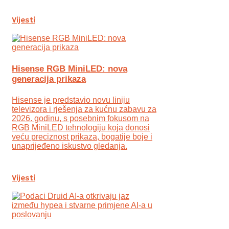
Vijesti
Hisense RGB MiniLED: nova
generacija prikaza
Hisense je predstavio novu liniju
televizora i rješenja za kućnu zabavu za
2026. godinu, s posebnim fokusom na
RGB MiniLED tehnologiju koja donosi
veću preciznost prikaza, bogatije boje i
unaprijeđeno iskustvo gledanja.
Vijesti