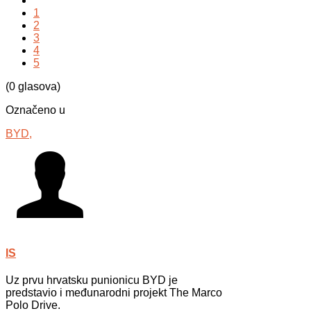
1
2
3
4
5
(0 glasova)
Označeno u
BYD,
IS
Uz prvu hrvatsku punionicu BYD je
predstavio i međunarodni projekt The Marco
Polo Drive.