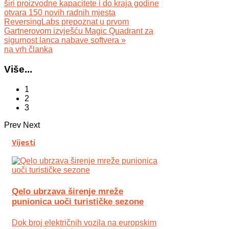
širi proizvodne kapacitete i do kraja godine
otvara 150 novih radnih mjesta
ReversingLabs prepoznat u prvom
Gartnerovom izvješću Magic Quadrant za
sigurnost lanca nabave softvera »
na vrh članka
Više...
1
2
3
Prev
Next
Vijesti
Qelo ubrzava širenje mreže
punionica uoči turističke sezone
Dok broj električnih vozila na europskim