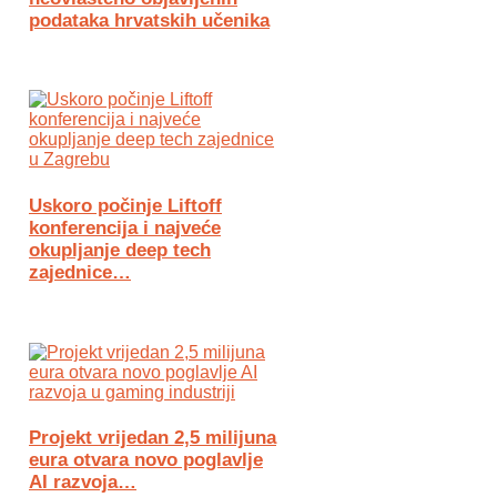
podataka hrvatskih učenika
Uskoro počinje Liftoff
konferencija i najveće
okupljanje deep tech
zajednice…
Projekt vrijedan 2,5 milijuna
eura otvara novo poglavlje
AI razvoja…