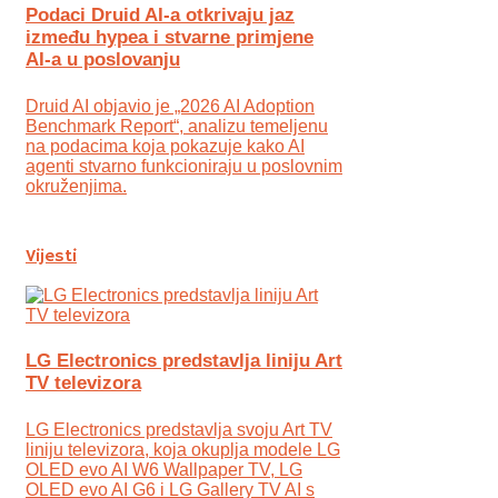
Podaci Druid AI-a otkrivaju jaz
između hypea i stvarne primjene
AI-a u poslovanju
Druid AI objavio je „2026 AI Adoption
Benchmark Report“, analizu temeljenu
na podacima koja pokazuje kako AI
agenti stvarno funkcioniraju u poslovnim
okruženjima.
Vijesti
LG Electronics predstavlja liniju Art
TV televizora
LG Electronics predstavlja svoju Art TV
liniju televizora, koja okuplja modele LG
OLED evo AI W6 Wallpaper TV, LG
OLED evo AI G6 i LG Gallery TV AI s