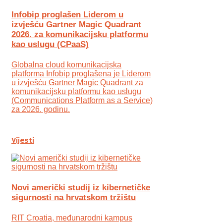
Infobip proglašen Liderom u
izvješću Gartner Magic Quadrant
2026. za komunikacijsku platformu
kao uslugu (CPaaS)
Globalna cloud komunikacijska
platforma Infobip proglašena je Liderom
u izvješću Gartner Magic Quadrant za
komunikacijsku platformu kao uslugu
(Communications Platform as a Service)
za 2026. godinu.
Vijesti
Novi američki studij iz kibernetičke
sigurnosti na hrvatskom tržištu
RIT Croatia, međunarodni kampus