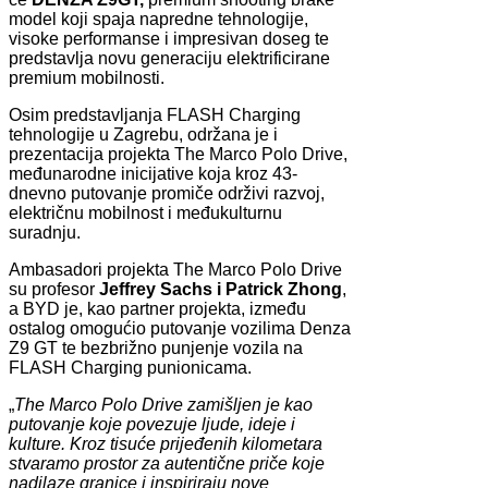
model koji spaja napredne tehnologije,
visoke performanse i impresivan doseg te
predstavlja novu generaciju elektrificirane
premium mobilnosti.
Osim predstavljanja FLASH Charging
tehnologije u Zagrebu, održana je i
prezentacija projekta The Marco Polo Drive,
međunarodne inicijative koja kroz 43-
dnevno putovanje promiče održivi razvoj,
električnu mobilnost i međukulturnu
suradnju.
Ambasadori projekta The Marco Polo Drive
su profesor
Jeffrey Sachs i Patrick Zhong
,
a BYD je, kao partner projekta, između
ostalog omogućio putovanje vozilima Denza
Z9 GT te bezbrižno punjenje vozila na
FLASH Charging punionicama.
„
The Marco Polo Drive zamišljen je kao
putovanje koje povezuje ljude, ideje i
kulture. Kroz tisuće prijeđenih kilometara
stvaramo prostor za autentične priče koje
nadilaze granice i inspiriraju nove