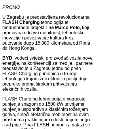
PROMO
U Zagrebu je predstavljena revolucionarna
FLASH Charging
tehnologija te
međunarodni projekt
The Marco Polo
, koji
promovira održivu mobilnost, tehnološke
inovacije i povezivanje kultura kroz
putovanje dugo 15.000 kilometara od Rima
do Hong Konga.
BYD
, vodeći svjetski proizvođač vozila nove
energije, na konferenciji za medije i partnere
predstavio je u Zagrebu jednu od prvih
FLASH Charging punionica u Europi,
tehnologiju kojom želi ukloniti i posljednje
prepreke prema širokom prihvaćanju
električnih vozila.
FLASH Charging tehnologija omogućuje
punjenje snagom do 1500 kW te vrijeme
punjenja usporedivo s klasičnim točenjem
goriva, čineći električnu mobilnost na ovim
prostorima praktičnijom i dostupnijom nego
ikad prije. Prva FLASH punionica nalazi se