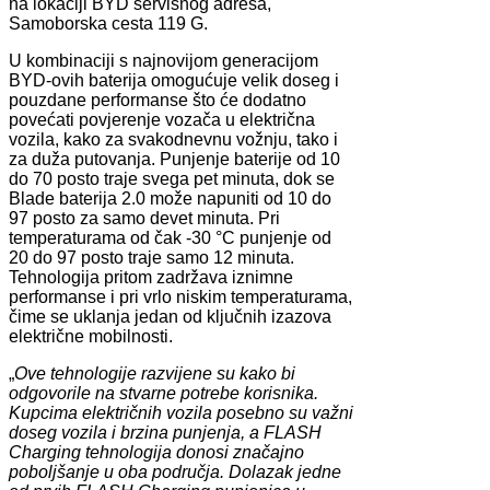
na lokaciji BYD servisnog adresa,
Samoborska cesta 119 G.
U kombinaciji s najnovijom generacijom
BYD-ovih baterija omogućuje velik doseg i
pouzdane performanse što će dodatno
povećati povjerenje vozača u električna
vozila, kako za svakodnevnu vožnju, tako i
za duža putovanja. Punjenje baterije od 10
do 70 posto traje svega pet minuta, dok se
Blade baterija 2.0 može napuniti od 10 do
97 posto za samo devet minuta. Pri
temperaturama od čak -30 °C punjenje od
20 do 97 posto traje samo 12 minuta.
Tehnologija pritom zadržava iznimne
performanse i pri vrlo niskim temperaturama,
čime se uklanja jedan od ključnih izazova
električne mobilnosti.
„
Ove tehnologije razvijene su kako bi
odgovorile na stvarne potrebe korisnika.
Kupcima električnih vozila posebno su važni
doseg vozila i brzina punjenja, a FLASH
Charging tehnologija donosi značajno
poboljšanje u oba područja. Dolazak jedne