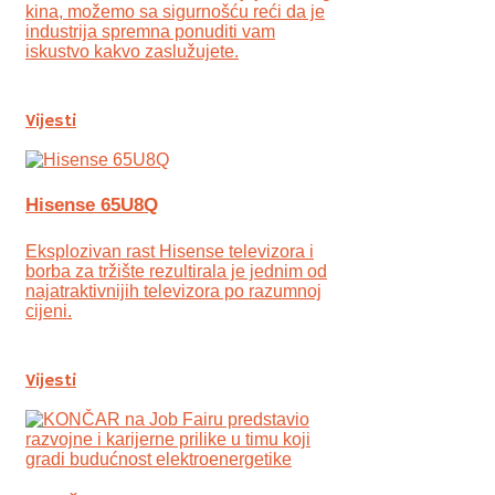
kina, možemo sa sigurnošću reći da je
industrija spremna ponuditi vam
iskustvo kakvo zaslužujete.
Vijesti
Hisense 65U8Q
Eksplozivan rast Hisense televizora i
borba za tržište rezultirala je jednim od
najatraktivnijih televizora po razumnoj
cijeni.
Vijesti