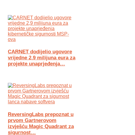
CARNET dodijelio ugovore
vrijedne 2,9 milijuna eura za
projekte unaprjeđenja…
ReversingLabs prepoznat u
prvom Gartnerovom
izvješću Magic Quadrant za
sigurnost…