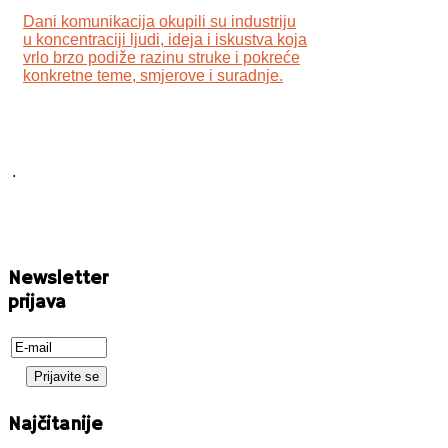
Dani komunikacija okupili su industriju
u koncentraciji ljudi, ideja i iskustva koja
vrlo brzo podiže razinu struke i pokreće
konkretne teme, smjerove i suradnje.
.
Newsletter
prijava
Najčitanije