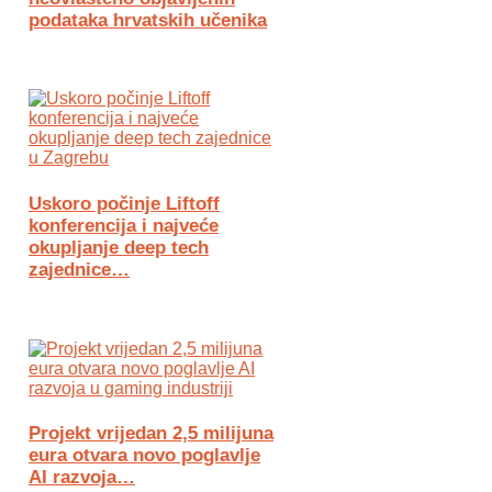
podataka hrvatskih učenika
Uskoro počinje Liftoff
konferencija i najveće
okupljanje deep tech
zajednice…
Projekt vrijedan 2,5 milijuna
eura otvara novo poglavlje
AI razvoja…