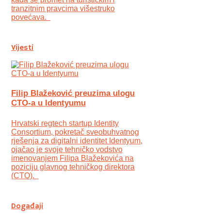
tranzitnim pravcima višestruko
povećava.
Vijesti
Filip Blažeković preuzima ulogu
CTO-a u Identyumu
Hrvatski regtech startup Identity
Consortium, pokretač sveobuhvatnog
rješenja za digitalni identitet Identyum,
ojаčao je svoje tehničko vodstvo
imenovanjem Filipa Blažekovića na
poziciju glavnog tehničkog direktora
(CTO).
Događaji