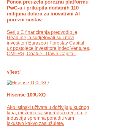
Fonoa preuzela poreznu platformu
PwC-a i prikupila dodatnih 110
milijuna dolara za inovativni AI
porezni sustav
Seriju C financiranja predvodio je
Headline, a sudjelovali su i novi
investitori Eurazeo i Forestay Capital,
uz postojeće investitore Index Ventures,
OMERS, Coatue i Dawn Capital.
Vijesti
Hisense 100UXQ
Ako istinski uživate u doživljaju kućnog
kina, možemo sa sigurnošću reći da je
industrija spremna ponuditi vam
iskustvo kakvo zaslužujete.