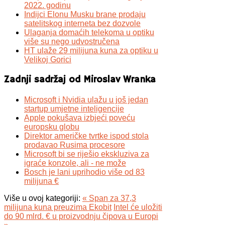
2022. godinu
Indijci Elonu Musku brane prodaju
satelitskog interneta bez dozvole
Ulaganja domaćih telekoma u optiku
više su nego udvostručena
HT ulaže 29 milijuna kuna za optiku u
Velikoj Gorici
Zadnji sadržaj od Miroslav Wranka
Microsoft i Nvidia ulažu u još jedan
startup umjetne inteligencije
Apple pokušava izbjeći poveću
europsku globu
Direktor američke tvrtke ispod stola
prodavao Rusima procesore
Microsoft bi se riješio ekskluziva za
igraće konzole, ali - ne može
Bosch je lani uprihodio više od 83
milijuna €
Više u ovoj kategoriji:
« Span za 37,3
milijuna kuna preuzima Ekobit
Intel će uložiti
do 90 mlrd. € u proizvodnju čipova u Europi