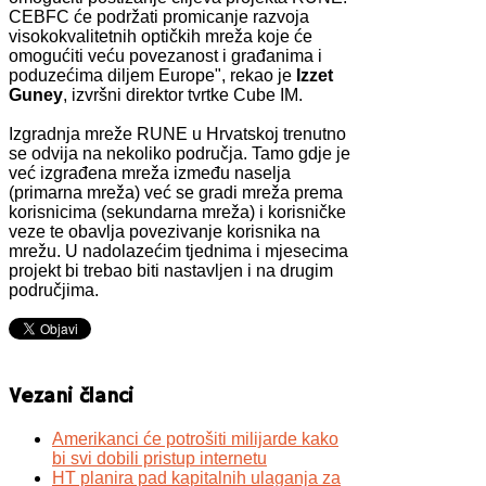
CEBFC će podržati promicanje razvoja
visokokvalitetnih optičkih mreža koje će
omogućiti veću povezanost i građanima i
poduzećima diljem Europe", rekao je
Izzet
Guney
, izvršni direktor tvrtke Cube IM.
Izgradnja mreže RUNE u Hrvatskoj trenutno
se odvija na nekoliko područja. Tamo gdje je
već izgrađena mreža između naselja
(primarna mreža) već se gradi mreža prema
korisnicima (sekundarna mreža) i korisničke
veze te obavlja povezivanje korisnika na
mrežu. U nadolazećim tjednima i mjesecima
projekt bi trebao biti nastavljen i na drugim
područjima.
Vezani članci
Amerikanci će potrošiti milijarde kako
bi svi dobili pristup internetu
HT planira pad kapitalnih ulaganja za