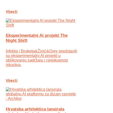
Vijesti
Eksperimentalni AI projekt The
Night Shift
Infobip i Bruketa&Žinić&Grey predstavili
su eksperimentalni AI projekt u
oblikovanju sadržaja i cjelokupnog
iskustva.
Vijesti
Hrvatska arhitektica lansirala