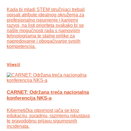
Kada bi mladi STEM stručnjaci trebali
opisati atribute idealnog okruženja za
profesionalno ispunjenje i karijerni
razvoj, na listi prioriteta svakako bi se
našle mogućnosti rada s najnovijim
tehnologijama te stalne prilike za
napredovanje i obogaćivanje svojih
kompetencija.
Vijesti
CARNET: Održana treća nacionalna
konferencija NKS-a
Kibernetička otpornost jača se kroz
edukaciju, suradnju, razmjenu iskustava
te pravodobnu prijavu sigurnosnih
incidenata.