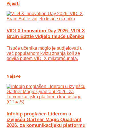
Vijesti
VIDI X Innovation Day 2026: VIDI X
Brain Battle vidjelo tisuće učenika
Tisuće učenika moglo je sudjelovati u
već popularnom kvizu znanja koji se
odvija putem VIDI X mikroračunala.
Najave
Infobip proglašen Liderom u
izvješću Gartner Magic Quadrant
2026. za komunikacijsku platformu