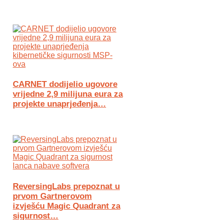
CARNET dodijelio ugovore
vrijedne 2,9 milijuna eura za
projekte unaprjeđenja…
ReversingLabs prepoznat u
prvom Gartnerovom
izvješću Magic Quadrant za
sigurnost…