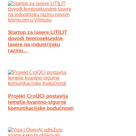
Startup za lasere LITILIT
dovodi femtosekundne
lasere na industrijsku
razinu…
Projekt CroQCI postavlja
temelje kvantno-sigurne
komunikacijske budućnosti