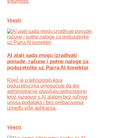
sigurnosti.
Vijesti
AI alati sada mogu izrađivati
ponude, račune i putne naloge za
poduzetnike uz Parra AI konektor
Riječ je o tehnologiji koja
poduzetnicima omogućuje da dio
administracije obavljaju jednostavno
kroz razgovor s AI alatom bez ručnog
unosa podataka i bez prebacivanja
između više aplikacija.
Vijesti