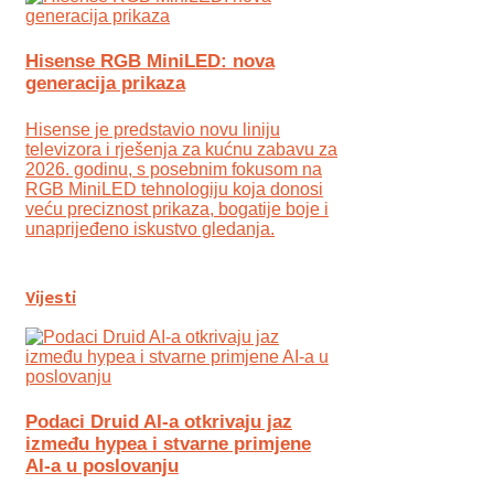
Hisense RGB MiniLED: nova
generacija prikaza
Hisense je predstavio novu liniju
televizora i rješenja za kućnu zabavu za
2026. godinu, s posebnim fokusom na
RGB MiniLED tehnologiju koja donosi
veću preciznost prikaza, bogatije boje i
unaprijeđeno iskustvo gledanja.
Vijesti
Podaci Druid AI-a otkrivaju jaz
između hypea i stvarne primjene
AI-a u poslovanju