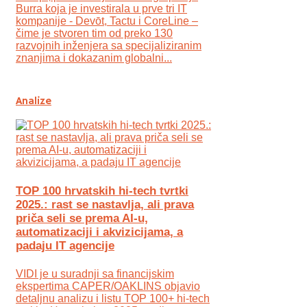
Burra koja je investirala u prve tri IT
kompanije - Devōt, Tactu i CoreLine –
čime je stvoren tim od preko 130
razvojnih inženjera sa specijaliziranim
znanjima i dokazanim globalni...
Analize
TOP 100 hrvatskih hi-tech tvrtki
2025.: rast se nastavlja, ali prava
priča seli se prema AI-u,
automatizaciji i akvizicijama, a
padaju IT agencije
VIDI je u suradnji sa financijskim
ekspertima CAPER/OAKLINS objavio
detaljnu analizu i listu TOP 100+ hi-tech