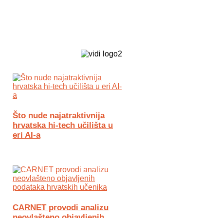
Biz Tech web portal powered by
Što nude najatraktivnija
hrvatska hi-tech učilišta u
eri AI-a
CARNET provodi analizu
neovlašteno objavljenih