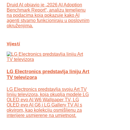
Druid AI objavio je „2026 AI Adoption
Benchmark Report“, analizu temeljenu
na podacima koja pokazuje kako AI
agenti stvarno funkcioniraju u poslovnim
okruženjima.
Vijesti
LG Electronics predstavlja liniju Art
TV televizora
LG Electronics predstavlja svoju Art TV
liniju televizora, koja okuplja modele LG
OLED evo AI W6 Wallpaper TV, LG
OLED evo AI G6 i LG Gallery TV AI s
okvirom, kao kolekciju osmišljenu za
interijere usmjerene na umjetnost.