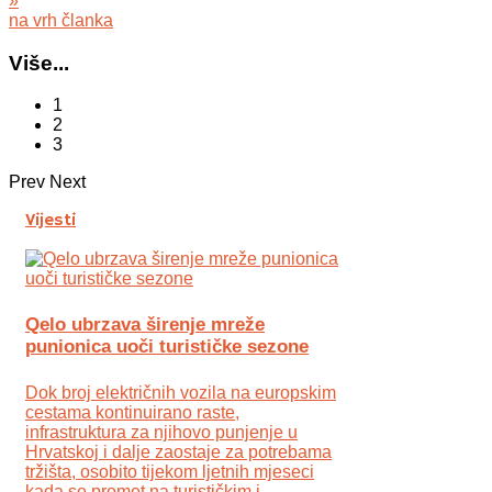
»
na vrh članka
Više...
1
2
3
Prev
Next
Vijesti
Qelo ubrzava širenje mreže
punionica uoči turističke sezone
Dok broj električnih vozila na europskim
cestama kontinuirano raste,
infrastruktura za njihovo punjenje u
Hrvatskoj i dalje zaostaje za potrebama
tržišta, osobito tijekom ljetnih mjeseci
kada se promet na turističkim i