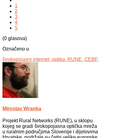
1
2
3
4
5
(0 glasova)
Označeno u
širokopojasni internet,
optika,
RUNE,
CEBF,
Miroslav Wranka
Projekt Rural Networks (RUNE), u sklopu
kojeg se gradi širokopojasna optička mreža
u ruralnim područjima Slovenije i dijelovima
Hrvatske, podržale su četiri velike europske