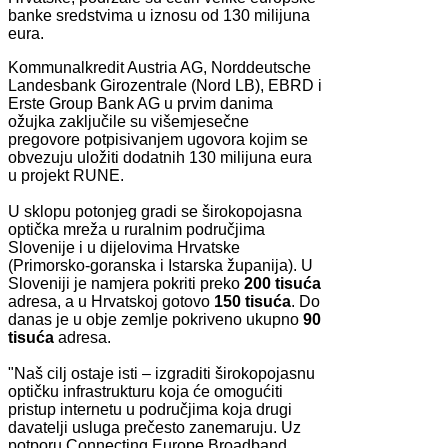
banke sredstvima u iznosu od 130 milijuna
eura.
Kommunalkredit Austria AG, Norddeutsche
Landesbank Girozentrale (Nord LB), EBRD i
Erste Group Bank AG u prvim danima
ožujka zaključile su višemjesečne
pregovore potpisivanjem ugovora kojim se
obvezuju uložiti dodatnih 130 milijuna eura
u projekt RUNE.
U sklopu potonjeg gradi se širokopojasna
optička mreža u ruralnim područjima
Slovenije i u dijelovima Hrvatske
(Primorsko-goranska i Istarska županija). U
Sloveniji je namjera pokriti preko
200 tisuća
adresa, a u Hrvatskoj gotovo
150 tisuća
. Do
danas je u obje zemlje pokriveno ukupno
90
tisuća
adresa.
"Naš cilj ostaje isti – izgraditi širokopojasnu
optičku infrastrukturu koja će omogućiti
pristup internetu u područjima koja drugi
davatelji usluga prečesto zanemaruju. Uz
potporu Connecting Europe Broadband