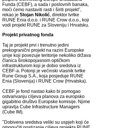
Funda (CEBF), a sada i poslovnih banaka,
moći ćemo nastaviti rasti i širiti projekt",
rekao je
Stojan Nikolić
, direktor tvrtke
RUNE Enia d.o.o. i RUNE Crow d.o.o., koji
vodi projekt RUNE za Sloveniju i Hrvatsku.
Projekt privatnog fonda
Taj je projekt prvi i trenutno jedini
prekogranični projekt na razini Europske
unije koji povezuje teritorije nekoliko država
članica širokopojasnom optičkom
infrastrukturom koji je dobio sredstva iz
CEBF-a. Potonji je većinski vlasnik tvrtke
Rune Group S.A., koja posjeduje RUNE
Enia (Slovenija) i RUNE Crow (Hrvatska).
CEBF je fond nastao kako bi pomogao
ostvarivanju ciljeva planova za europsko
gigabitno društvo Europske komisije. Njime
upravlja Cube Infrastructure Managers
(Cube IM).
"Dobivena sredstva veliki su uspjeh koji će
omogućiti postizanje ciljeva projekta RUNE.