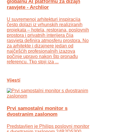
globalnu AI platformu za dizajn
rasvjete - Archlior
U suvremenoj arhitekturi inspiracija
često dolazi iz vrhunskih realiziranih
projekata – hotela, restorana, poslovnih
prostora i privatnih interijera čija
rasvjeta definira atmosferu prostora. No
za arhitekte i dizajnere jedan od
najčešćih profesionalnih izazova
počinje upravo nakon što pronađu
referencu. Tko stoji iza ...
Vijesti
Prvi samostalni monitor s
dvostranim zaslonom
Predstavljen je Philips poslovni monitor
s dvostranim zaslonom 24B2D5300,