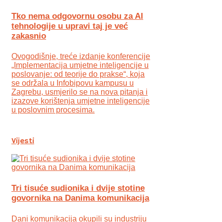
Tko nema odgovornu osobu za AI
tehnologije u upravi taj je već
zakasnio
Ovogodišnje, treće izdanje konferencije
„Implementacija umjetne inteligencije u
poslovanje: od teorije do prakse“, koja
se održala u Infobipovu kampusu u
Zagrebu, usmjerilo se na nova pitanja i
izazove korištenja umjetne inteligencije
u poslovnim procesima.
Vijesti
Tri tisuće sudionika i dvije stotine
govornika na Danima komunikacija
Dani komunikacija okupili su industriju