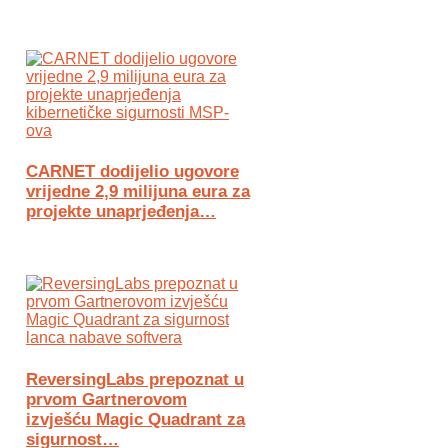
CARNET dodijelio ugovore
vrijedne 2,9 milijuna eura za
projekte unaprjeđenja…
ReversingLabs prepoznat u
prvom Gartnerovom
izvješću Magic Quadrant za
sigurnost…