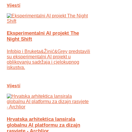
Vijesti
Eksperimentalni AI projekt The
Night Shift
Infobip i Bruketa&Žinić&Grey predstavili
su eksperimentalni AI projekt u
oblikovanju sadržaja i cjelokupnog
iskustva.
Vijesti
Hrvatska arhitektica lansirala
globalnu AI platformu za dizajn
rasvjete - Archlior