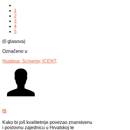
1
2
3
4
5
(0 glasova)
Označeno u
Nuqleus,
Scinergy,
ICENT,
IS
Kako bi još kvalitetnije povezao znanstvenu
i poslovnu zajednicu u Hrvatskoj te