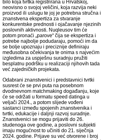
bilo koja tvrtka registrirana u Hrvatskoj,
neovisno o svojoj veličini, koja razvija neki
proizvod ili uslugu te joj je potrebna stručna i
znanstvena ekspertiza za stvaranje
konkurentske prednosti i ojačavanje njezinih
poslovnih aktivnosti. Nuqleusov tim će
potom pronaći „parove“ čija se ekspertiza i
potrebe najbolje podudaraju, pomoći im da
se bolje upoznaju i preciznije definiraju
međusobna očekivanja te onima s najvećim
izgledima za uspješnu suradnju pružiti
besplatnu podršku u realizaciji njihovih tada
već zajedničkih projekata.
Odabrani znanstvenici i predstavnici tvrtki
susrest će se prvi puta na posebnom
dvodnevnom matchmaking događanju, koje
će se održati u formatu speed datinga u
veljači 2024., a potom slijede vođeni
sastanci između spojenih znanstvenika i
tvrtki, edukacije i daljnji razvoj suradnje.
Znanstvenici se mogu prijaviti do 26.
studenoga ove godine, a poslovni subjekti
imaju mogućnost to učiniti do 21. siječnja
2024. godine. Prijave su već otvorene i broj