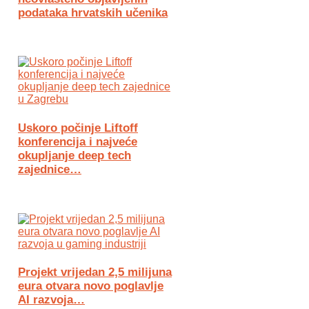
podataka hrvatskih učenika
Uskoro počinje Liftoff
konferencija i najveće
okupljanje deep tech
zajednice…
Projekt vrijedan 2,5 milijuna
eura otvara novo poglavlje
AI razvoja…