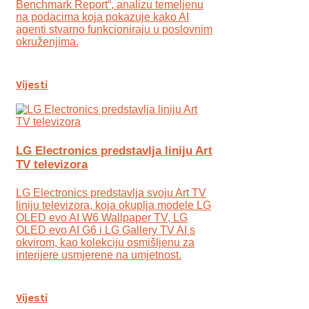
Benchmark Report“, analizu temeljenu
na podacima koja pokazuje kako AI
agenti stvarno funkcioniraju u poslovnim
okruženjima.
Vijesti
LG Electronics predstavlja liniju Art
TV televizora
LG Electronics predstavlja svoju Art TV
liniju televizora, koja okuplja modele LG
OLED evo AI W6 Wallpaper TV, LG
OLED evo AI G6 i LG Gallery TV AI s
okvirom, kao kolekciju osmišljenu za
interijere usmjerene na umjetnost.
Vijesti