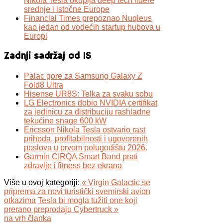
Nikola Tesla okuplja deep tech lidere
srednje i istočne Europe
Financial Times prepoznao Nuqleus
kao jedan od vodećih startup hubova u
Europi
Zadnji sadržaj od IS
Palac gore za Samsung Galaxy Z
Fold8 Ultra
Hisense UR8S: Telka za svaku sobu
LG Electronics dobio NVIDIA certifikat
za jedinicu za distribuciju rashladne
tekućine snage 600 kW
Ericsson Nikola Tesla ostvario rast
prihoda, profitabilnosti i ugovorenih
poslova u prvom polugodištu 2026.
Garmin CIRQA Smart Band prati
zdravlje i fitness bez ekrana
Više u ovoj kategoriji:
« Virgin Galactic se
priprema za novi turistički svemirski avion
otkazima
Tesla bi mogla tužiti one koji
prerano preprodaju Cybertruck »
na vrh članka