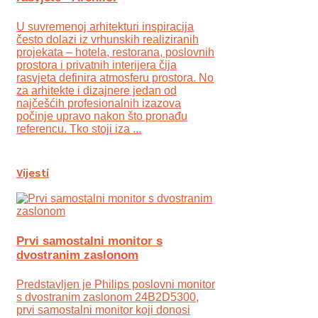
U suvremenoj arhitekturi inspiracija
često dolazi iz vrhunskih realiziranih
projekata – hotela, restorana, poslovnih
prostora i privatnih interijera čija
rasvjeta definira atmosferu prostora. No
za arhitekte i dizajnere jedan od
najčešćih profesionalnih izazova
počinje upravo nakon što pronađu
referencu. Tko stoji iza ...
Vijesti
Prvi samostalni monitor s
dvostranim zaslonom
Predstavljen je Philips poslovni monitor
s dvostranim zaslonom 24B2D5300,
prvi samostalni monitor koji donosi