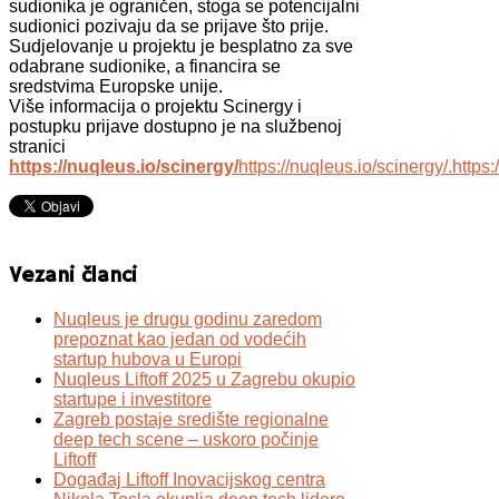
sudionika je ograničen, stoga se potencijalni
sudionici pozivaju da se prijave što prije.
Sudjelovanje u projektu je besplatno za sve
odabrane sudionike, a financira se
sredstvima Europske unije.
Više informacija o projektu Scinergy i
postupku prijave dostupno je na službenoj
stranici
https://nuqleus.io/scinergy/
https://nuqleus.io/scinergy/.https:
Vezani članci
Nuqleus je drugu godinu zaredom
prepoznat kao jedan od vodećih
startup hubova u Europi
Nuqleus Liftoff 2025 u Zagrebu okupio
startupe i investitore
Zagreb postaje središte regionalne
deep tech scene – uskoro počinje
Liftoff
Događaj Liftoff Inovacijskog centra