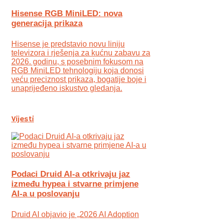
Hisense RGB MiniLED: nova
generacija prikaza
Hisense je predstavio novu liniju
televizora i rješenja za kućnu zabavu za
2026. godinu, s posebnim fokusom na
RGB MiniLED tehnologiju koja donosi
veću preciznost prikaza, bogatije boje i
unaprijeđeno iskustvo gledanja.
Vijesti
Podaci Druid AI-a otkrivaju jaz
između hypea i stvarne primjene
AI-a u poslovanju
Druid AI objavio je „2026 AI Adoption