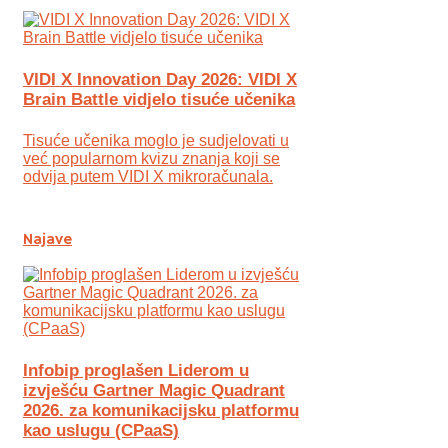
VIDI X Innovation Day 2026: VIDI X
Brain Battle vidjelo tisuće učenika
Tisuće učenika moglo je sudjelovati u
već popularnom kvizu znanja koji se
odvija putem VIDI X mikroračunala.
Najave
Infobip proglašen Liderom u
izvješću Gartner Magic Quadrant
2026. za komunikacijsku platformu
kao uslugu (CPaaS)