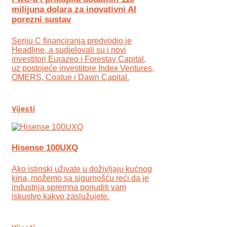
milijuna dolara za inovativni AI
porezni sustav
Seriju C financiranja predvodio je
Headline, a sudjelovali su i novi
investitori Eurazeo i Forestay Capital,
uz postojeće investitore Index Ventures,
OMERS, Coatue i Dawn Capital.
Vijesti
Hisense 100UXQ
Ako istinski uživate u doživljaju kućnog
kina, možemo sa sigurnošću reći da je
industrija spremna ponuditi vam
iskustvo kakvo zaslužujete.