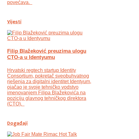
povećava.
Vijesti
Filip Blažeković preuzima ulogu
CTO-a u Identyumu
Hrvatski regtech startup Identity
Consortium, pokretač sveobuhvatnog
rješenja za digitalni identitet Identyum,
ojаčao je svoje tehničko vodstvo
imenovanjem Filipa Blažekovića na
poziciju glavnog tehničkog direktora
(CTO).
Događaji