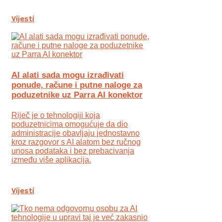
Vijesti
AI alati sada mogu izrađivati
ponude, račune i putne naloge za
poduzetnike uz Parra AI konektor
Riječ je o tehnologiji koja
poduzetnicima omogućuje da dio
administracije obavljaju jednostavno
kroz razgovor s AI alatom bez ručnog
unosa podataka i bez prebacivanja
između više aplikacija.
Vijesti