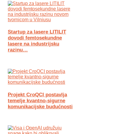
Startup za lasere LITILIT
dovodi femtosekundne
lasere na industrijsku
razinu…
Projekt CroQCI postavlja
temelje kvantno-sigurne
komunikacijske budućnosti