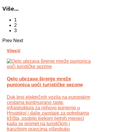
Više...
1
2
3
Prev
Next
Vijesti
Qelo ubrzava širenje mreže
punionica uoči turističke sezone
Dok broj električnih vozila na europskim
cestama kontinuirano raste,
infrastruktura za njihovo punjenje u
Hrvatskoj i dalje zaostaje za potrebama
tržišta, osobito tijekom ljetnih mjeseci
kada se promet na turističkim i
tranzitnim pravcima višestruko