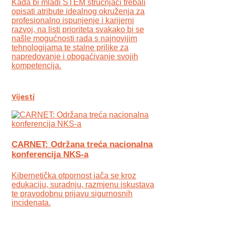
Kada bi mladi STEM stručnjaci trebali
opisati atribute idealnog okruženja za
profesionalno ispunjenje i karijerni
razvoj, na listi prioriteta svakako bi se
našle mogućnosti rada s najnovijim
tehnologijama te stalne prilike za
napredovanje i obogaćivanje svojih
kompetencija.
Vijesti
CARNET: Održana treća nacionalna
konferencija NKS-a
Kibernetička otpornost jača se kroz
edukaciju, suradnju, razmjenu iskustava
te pravodobnu prijavu sigurnosnih
incidenata.