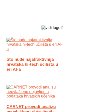
Biz Tech web portal powered by
Što nude najatraktivnija
hrvatska hi-tech učilišta u
eri AI-a
CARNET provodi analizu
neovlašteno objavljenih