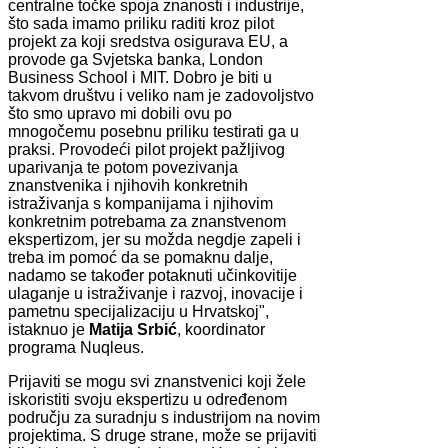
centralne točke spoja znanosti i industrije,
što sada imamo priliku raditi kroz pilot
projekt za koji sredstva osigurava EU, a
provode ga Svjetska banka, London
Business School i MIT. Dobro je biti u
takvom društvu i veliko nam je zadovoljstvo
što smo upravo mi dobili ovu po
mnogočemu posebnu priliku testirati ga u
praksi. Provodeći pilot projekt pažljivog
uparivanja te potom povezivanja
znanstvenika i njihovih konkretnih
istraživanja s kompanijama i njihovim
konkretnim potrebama za znanstvenom
ekspertizom, jer su možda negdje zapeli i
treba im pomoć da se pomaknu dalje,
nadamo se također potaknuti učinkovitije
ulaganje u istraživanje i razvoj, inovacije i
pametnu specijalizaciju u Hrvatskoj",
istaknuo je
Matija Srbić
, koordinator
programa Nuqleus.
Prijaviti se mogu svi znanstvenici koji žele
iskoristiti svoju ekspertizu u određenom
području za suradnju s industrijom na novim
projektima. S druge strane, može se prijaviti