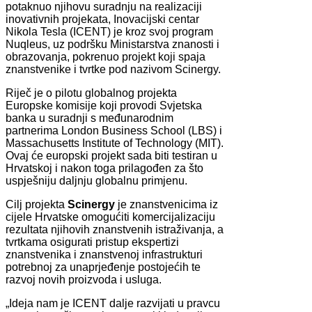
potaknuo njihovu suradnju na realizaciji
inovativnih projekata, Inovacijski centar
Nikola Tesla (ICENT) je kroz svoj program
Nuqleus, uz podršku Ministarstva znanosti i
obrazovanja, pokrenuo projekt koji spaja
znanstvenike i tvrtke pod nazivom Scinergy.
Riječ je o pilotu globalnog projekta
Europske komisije koji provodi Svjetska
banka u suradnji s međunarodnim
partnerima London Business School (LBS) i
Massachusetts Institute of Technology (MIT).
Ovaj će europski projekt sada biti testiran u
Hrvatskoj i nakon toga prilagođen za što
uspješniju daljnju globalnu primjenu.
Cilj projekta
Scinergy
je znanstvenicima iz
cijele Hrvatske omogućiti komercijalizaciju
rezultata njihovih znanstvenih istraživanja, a
tvrtkama osigurati pristup ekspertizi
znanstvenika i znanstvenoj infrastrukturi
potrebnoj za unaprjeđenje postojećih te
razvoj novih proizvoda i usluga.
„Ideja nam je ICENT dalje razvijati u pravcu