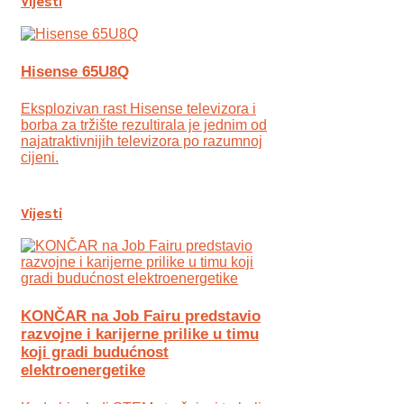
Vijesti
Hisense 65U8Q
Eksplozivan rast Hisense televizora i
borba za tržište rezultirala je jednim od
najatraktivnijih televizora po razumnoj
cijeni.
Vijesti
KONČAR na Job Fairu predstavio
razvojne i karijerne prilike u timu
koji gradi budućnost
elektroenergetike