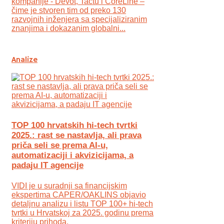
kompanije - Devōt, Tactu i CoreLine –
čime je stvoren tim od preko 130
razvojnih inženjera sa specijaliziranim
znanjima i dokazanim globalni...
Analize
TOP 100 hrvatskih hi-tech tvrtki
2025.: rast se nastavlja, ali prava
priča seli se prema AI-u,
automatizaciji i akvizicijama, a
padaju IT agencije
VIDI je u suradnji sa financijskim
ekspertima CAPER/OAKLINS objavio
detaljnu analizu i listu TOP 100+ hi-tech
tvrtki u Hrvatskoj za 2025. godinu prema
kriteriju prihoda.