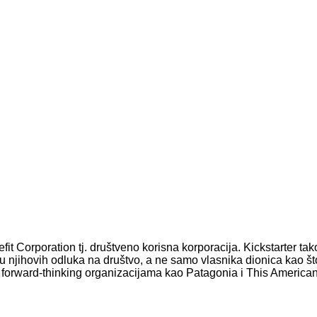
it Corporation tj. društveno korisna korporacija. Kickstarter tak
nku njihovih odluka na društvo, a ne samo vlasnika dionica kao št
je forward-thinking organizacijama kao Patagonia i This America