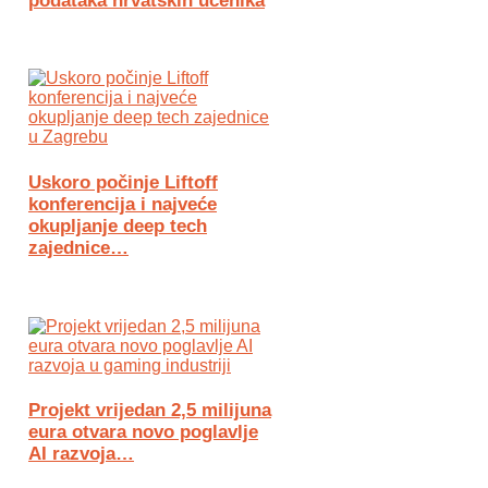
podataka hrvatskih učenika
Uskoro počinje Liftoff
konferencija i najveće
okupljanje deep tech
zajednice…
Projekt vrijedan 2,5 milijuna
eura otvara novo poglavlje
AI razvoja…