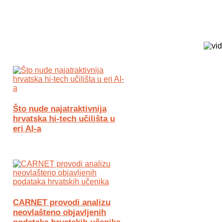
Biz Tech web portal powered by
Što nude najatraktivnija
hrvatska hi-tech učilišta u
eri AI-a
CARNET provodi analizu
neovlašteno objavljenih