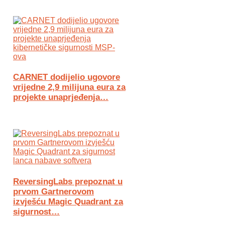
CARNET dodijelio ugovore
vrijedne 2,9 milijuna eura za
projekte unaprjeđenja…
ReversingLabs prepoznat u
prvom Gartnerovom
izvješću Magic Quadrant za
sigurnost…