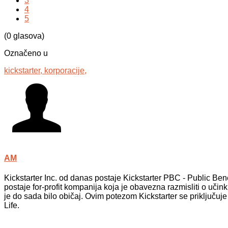
3
4
5
(0 glasova)
Označeno u
kickstarter,
korporacije,
AM
Kickstarter Inc. od danas postaje Kickstarter PBC - Public Benef
postaje for-profit kompanija koja je obavezna razmisliti o uči
je do sada bilo običaj. Ovim potezom Kickstarter se priključu
Life.