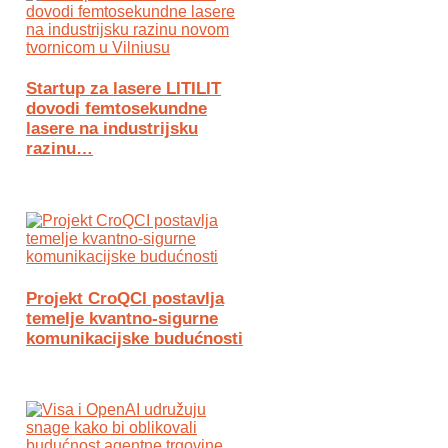
Startup za lasere LITILIT
dovodi femtosekundne
lasere na industrijsku
razinu…
Projekt CroQCI postavlja
temelje kvantno-sigurne
komunikacijske budućnosti