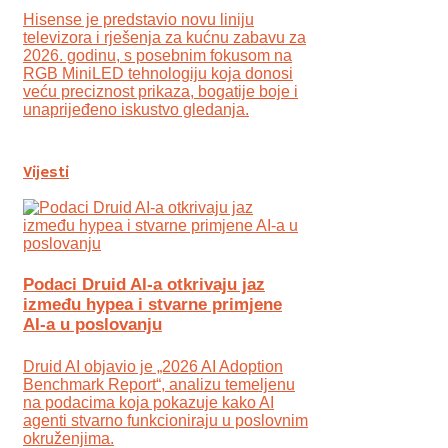
Hisense je predstavio novu liniju
televizora i rješenja za kućnu zabavu za
2026. godinu, s posebnim fokusom na
RGB MiniLED tehnologiju koja donosi
veću preciznost prikaza, bogatije boje i
unaprijeđeno iskustvo gledanja.
Vijesti
Podaci Druid AI-a otkrivaju jaz
između hypea i stvarne primjene
AI-a u poslovanju
Druid AI objavio je „2026 AI Adoption
Benchmark Report“, analizu temeljenu
na podacima koja pokazuje kako AI
agenti stvarno funkcioniraju u poslovnim
okruženjima.