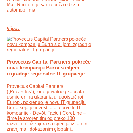
Mati Rimcu nije samo priča o brzim
automobilima.
Vijesti
Provectus Capital Partners pokreće
novu kompaniju Burra s ciljem
izgradnje regionalne IT grupacije
Provectus Capital Partners
(„Provectus“), fond privatnog kapitala
usmjeren na ulaganja u jugoistočnoj
Europi, pokrenuo je novu IT grupaciju
Burra koja je investirala u prve tri IT
kompanije - Devōt, Tactu i CoreLine –
čime je stvoren tim od preko 130
razvojnih inženjera sa specijaliziranim
znanjima i dokazanim globalni...