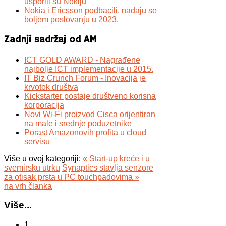
usporili su Nokiju
Nokia i Ericsson podbacili, nadaju se
boljem poslovanju u 2023.
Zadnji sadržaj od AM
ICT GOLD AWARD - Nagrađene
najbolje ICT implementacije u 2015.
IT Biz Crunch Forum - Inovacija je
krvotok društva
Kickstarter postaje društveno korisna
korporacija
Novi Wi-Fi proizvod Cisca orijentiran
na male i srednje poduzetnike
Porast Amazonovih profita u cloud
servisu
Više u ovoj kategoriji:
« Start-up kreće i u
svemirsku utrku
Synaptics stavlja senzore
za otisak prsta u PC touchpadovima »
na vrh članka
Više...
1