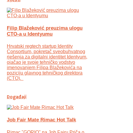
Vijesti
Filip Blažeković preuzima ulogu
CTO-a u Identyumu
Hrvatski regtech startup Identity
Consortium, pokretač sveobuhvatnog
rješenja za digitalni identitet Identyum,
ojаčao je svoje tehničko vodstvo
imenovanjem Filipa Blažekovića na
poziciju glavnog tehničkog direktora
(CTO).
Događaji
Job Fair Mate Rimac Hot Talk
Rimac "GORIO" na Job Fairu Priča o