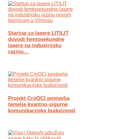
Startup za lasere LITILIT
dovodi femtosekundne
lasere na industrijsku
razinu…
Projekt CroQCI postavlja
temelje kvantno-sigurne
komunikacijske budućnosti