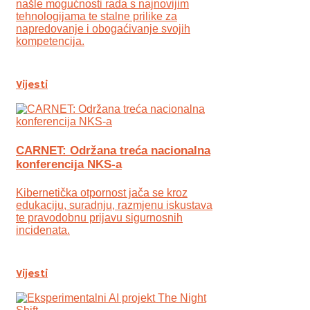
našle mogućnosti rada s najnovijim
tehnologijama te stalne prilike za
napredovanje i obogaćivanje svojih
kompetencija.
Vijesti
CARNET: Održana treća nacionalna
konferencija NKS-a
Kibernetička otpornost jača se kroz
edukaciju, suradnju, razmjenu iskustava
te pravodobnu prijavu sigurnosnih
incidenata.
Vijesti