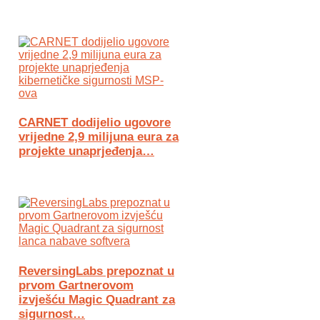
CARNET dodijelio ugovore
vrijedne 2,9 milijuna eura za
projekte unaprjeđenja…
ReversingLabs prepoznat u
prvom Gartnerovom
izvješću Magic Quadrant za
sigurnost…