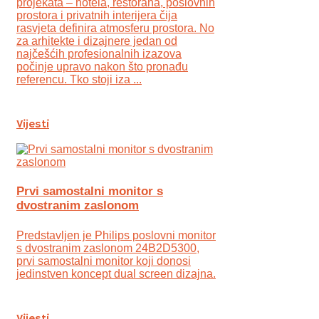
projekata – hotela, restorana, poslovnih
prostora i privatnih interijera čija
rasvjeta definira atmosferu prostora. No
za arhitekte i dizajnere jedan od
najčešćih profesionalnih izazova
počinje upravo nakon što pronađu
referencu. Tko stoji iza ...
Vijesti
Prvi samostalni monitor s
dvostranim zaslonom
Predstavljen je Philips poslovni monitor
s dvostranim zaslonom 24B2D5300,
prvi samostalni monitor koji donosi
jedinstven koncept dual screen dizajna.