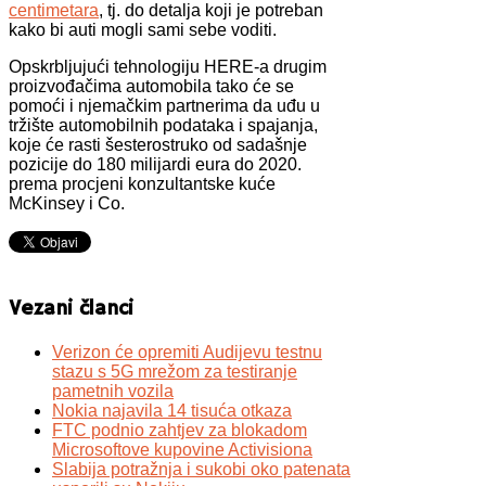
centimetara
, tj. do detalja koji je potreban
kako bi auti mogli sami sebe voditi.
Opskrbljujući tehnologiju HERE-a drugim
proizvođačima automobila tako će se
pomoći i njemačkim partnerima da uđu u
tržište automobilnih podataka i spajanja,
koje će rasti šesterostruko od sadašnje
pozicije do 180 milijardi eura do 2020.
prema procjeni konzultantske kuće
McKinsey i Co.
Vezani članci
Verizon će opremiti Audijevu testnu
stazu s 5G mrežom za testiranje
pametnih vozila
Nokia najavila 14 tisuća otkaza
FTC podnio zahtjev za blokadom
Microsoftove kupovine Activisiona
Slabija potražnja i sukobi oko patenata