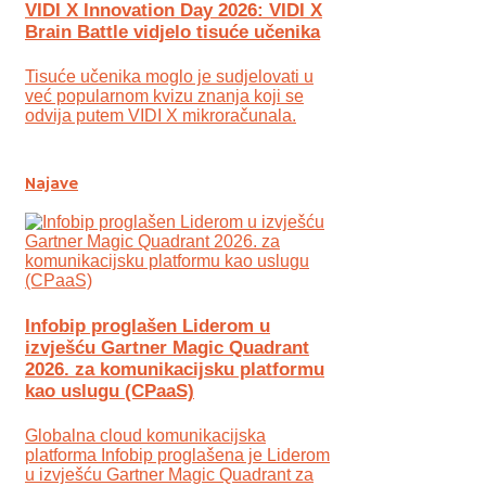
VIDI X Innovation Day 2026: VIDI X
Brain Battle vidjelo tisuće učenika
Tisuće učenika moglo je sudjelovati u
već popularnom kvizu znanja koji se
odvija putem VIDI X mikroračunala.
Najave
Infobip proglašen Liderom u
izvješću Gartner Magic Quadrant
2026. za komunikacijsku platformu
kao uslugu (CPaaS)
Globalna cloud komunikacijska
platforma Infobip proglašena je Liderom
u izvješću Gartner Magic Quadrant za