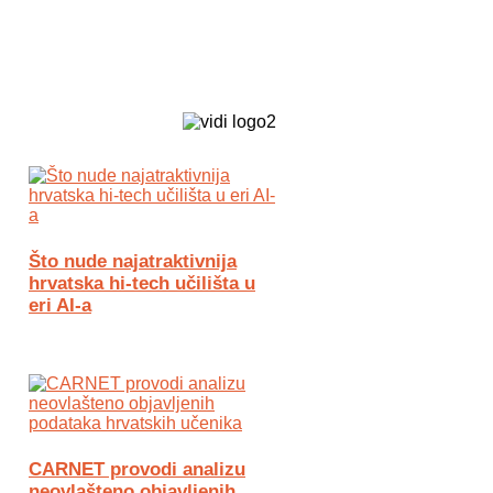
Biz Tech web portal powered by
Što nude najatraktivnija
hrvatska hi-tech učilišta u
eri AI-a
CARNET provodi analizu
neovlašteno objavljenih