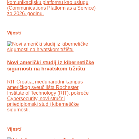
komunikacijsku platformu kao uslugu
(Communications Platform as a Service)
za 2026. godinu.
Vijesti
Novi američki studij iz kibernetičke
sigurnosti na hrvatskom tržištu
RIT Croatia, međunarodni kampus
američkog sveučilišta Rochester
Institute of Technology (RIT), pokreće
Cybersecurity, novi stručni
prijediplomski studij kibernetičke
sigurnosti.
Vijesti