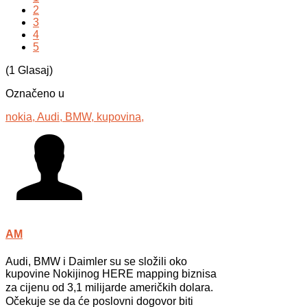
2
3
4
5
(1 Glasaj)
Označeno u
nokia,
Audi,
BMW,
kupovina,
AM
Audi, BMW i Daimler su se složili oko
kupovine Nokijinog HERE mapping biznisa
z
a cijenu od 3,1 milijarde američkih dolara
.
Očekuje se da će poslovni dogovor biti