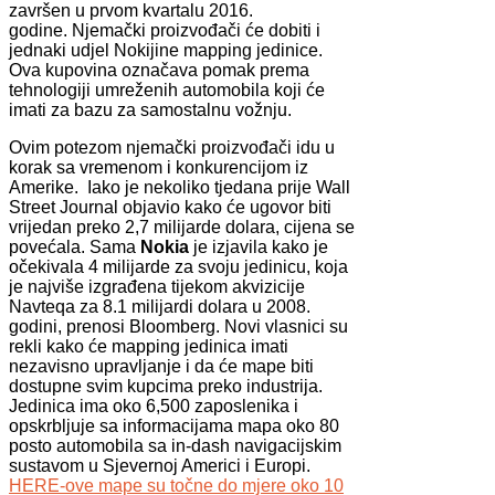
završen u prvom kvartalu 2016.
godine. Njemački proizvođači će dobiti i
jednaki udjel Nokijine mapping jedinice.
Ova kupovina označava pomak prema
tehnologiji umreženih automobila koji će
imati za bazu za samostalnu vožnju.
Ovim potezom njemački proizvođači idu u
korak sa vremenom i konkurencijom iz
Amerike. Iako je nekoliko tjedana prije Wall
Street Journal objavio kako će ugovor biti
vrijedan preko 2,7 milijarde dolara, cijena se
povećala. Sama
Nokia
je izjavila kako je
očekivala 4 milijarde za svoju jedinicu, koja
je najviše izgrađena tijekom akvizicije
Navteqa za 8.1 milijardi dolara u 2008.
godini, prenosi Bloomberg. Novi vlasnici su
rekli kako će mapping jedinica imati
nezavisno upravljanje i da će mape biti
dostupne svim kupcima preko industrija.
Jedinica ima oko 6,500 zaposlenika i
opskrbljuje sa informacijama mapa oko 80
posto automobila sa in-dash navigacijskim
sustavom u Sjevernoj Americi i Europi.
HERE-ove mape su točne do mjere oko 10