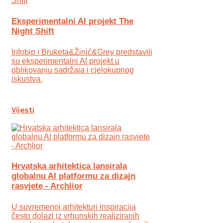
Eksperimentalni AI projekt The
Night Shift
Infobip i Bruketa&Žinić&Grey predstavili
su eksperimentalni AI projekt u
oblikovanju sadržaja i cjelokupnog
iskustva.
Vijesti
Hrvatska arhitektica lansirala
globalnu AI platformu za dizajn
rasvjete - Archlior
U suvremenoj arhitekturi inspiracija
često dolazi iz vrhunskih realiziranih