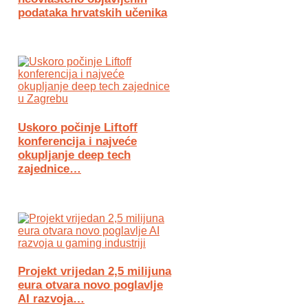
podataka hrvatskih učenika
Uskoro počinje Liftoff
konferencija i najveće
okupljanje deep tech
zajednice…
Projekt vrijedan 2,5 milijuna
eura otvara novo poglavlje
AI razvoja…