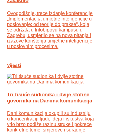
zakasnio
Ovogodišnje, treće izdanje konferencije
„Implementacija umjetne inteligencije u
poslovanje: od teorije do prakse“, koja
se održala u Infobipovu kampusu u
Zagrebu, usmjerilo se na nova pitanja i
izazove korištenja umjetne inteligencije
u poslovnim procesima.
Vijesti
Tri tisuće sudionika i dvije stotine
govornika na Danima komunikacija
Dani komunikacija okupili su industriju
u koncentraciji ljudi, ideja i iskustva koja
vrlo brzo podiže razinu struke i pokreće
konkretne teme, smjerove i suradnje.