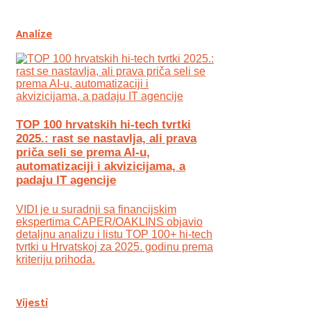
Analize
TOP 100 hrvatskih hi-tech tvrtki
2025.: rast se nastavlja, ali prava
priča seli se prema AI-u,
automatizaciji i akvizicijama, a
padaju IT agencije
VIDI je u suradnji sa financijskim
ekspertima CAPER/OAKLINS objavio
detaljnu analizu i listu TOP 100+ hi-tech
tvrtki u Hrvatskoj za 2025. godinu prema
kriteriju prihoda.
Vijesti