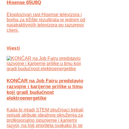
Hisense 65U8Q
Eksplozivan rast Hisense televizora i
borba za tržište rezultirala je jednim od
najatraktivnijih televizora po razumnoj
cijeni.
Vijesti
KONČAR na Job Fairu predstavio
razvojne i karijerne prilike u timu
koji gradi budućnost
elektroenergetike
Kada bi mladi STEM stručnjaci trebali
opisati atribute idealnog okruženja za
profesionalno ispunjenje i karijerni
razvoj, na listi prioriteta svakako bi se