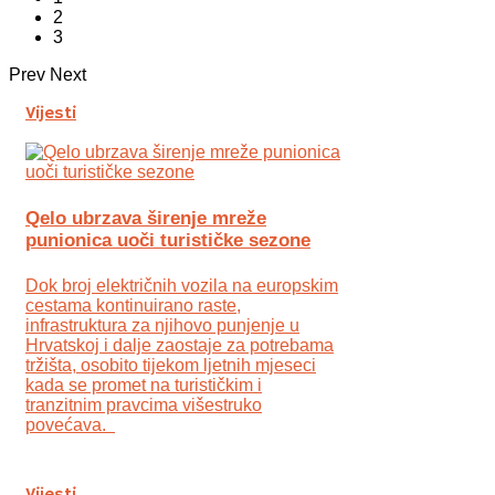
2
3
Prev
Next
Vijesti
Qelo ubrzava širenje mreže
punionica uoči turističke sezone
Dok broj električnih vozila na europskim
cestama kontinuirano raste,
infrastruktura za njihovo punjenje u
Hrvatskoj i dalje zaostaje za potrebama
tržišta, osobito tijekom ljetnih mjeseci
kada se promet na turističkim i
tranzitnim pravcima višestruko
povećava.