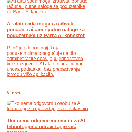
AI alati sada mogu izrađivati
ponude, račune i putne naloge za
poduzetnike uz Parra AI konektor
Riječ je o tehnologiji koja
poduzetnicima omogućuje da dio
administracije obavljaju jednostavno
kroz razgovor s AI alatom bez ručnog
unosa podataka i bez prebacivanja
između više aplikacija.
Vijesti
Tko nema odgovornu osobu za AI
tehnologije u upravi taj je već