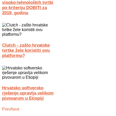
visoko-tehnoloških tvrtki
po kriteriju DOBITI za
2019. godinu
Clutch - zašto hrvatske
tvrtke žele koristiti ovu
platformu?
Hrvatsko softversko
rješenje upravlja velikom
pivovarom u Etiopiji
Prev
Next