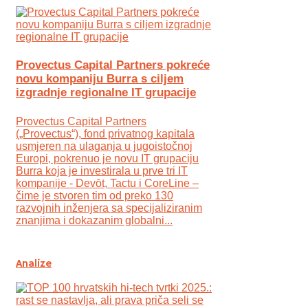
Provectus Capital Partners pokreće
novu kompaniju Burra s ciljem
izgradnje regionalne IT grupacije
Provectus Capital Partners
(„Provectus“), fond privatnog kapitala
usmjeren na ulaganja u jugoistočnoj
Europi, pokrenuo je novu IT grupaciju
Burra koja je investirala u prve tri IT
kompanije - Devōt, Tactu i CoreLine –
čime je stvoren tim od preko 130
razvojnih inženjera sa specijaliziranim
znanjima i dokazanim globalni...
Analize