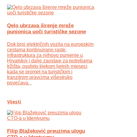
Qelo ubrzava širenje mreže
punionica uoči turističke sezone
Dok broj električnih vozila na europskim
cestama kontinuirano raste,
infrastruktura za njihovo punjenje u
Hrvatskoj i dalje zaostaje za potrebama
tržišta, osobito tijekom ljetnih mjeseci
kada se promet na turističkim i
tranzitnim pravcima višestruko
povećava.
Vijesti
Filip Blažeković preuzima ulogu