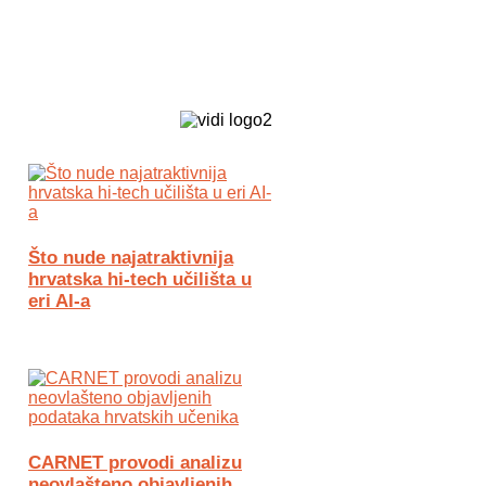
Biz Tech web portal powered by
Što nude najatraktivnija
hrvatska hi-tech učilišta u
eri AI-a
CARNET provodi analizu
neovlašteno objavljenih