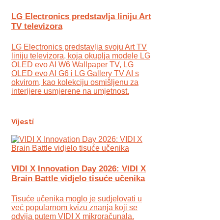
LG Electronics predstavlja liniju Art
TV televizora
LG Electronics predstavlja svoju Art TV
liniju televizora, koja okuplja modele LG
OLED evo AI W6 Wallpaper TV, LG
OLED evo AI G6 i LG Gallery TV AI s
okvirom, kao kolekciju osmišljenu za
interijere usmjerene na umjetnost.
Vijesti
VIDI X Innovation Day 2026: VIDI X
Brain Battle vidjelo tisuće učenika
Tisuće učenika moglo je sudjelovati u
već popularnom kvizu znanja koji se
odvija putem VIDI X mikroračunala.