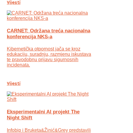
Vijesti
CARNET: Održana treća nacionalna
konferencija NKS-a
Kibernetička otpornost jača se kroz
edukaciju, suradnju, razmjenu iskustava
te pravodobnu prijavu sigurnosnih
incidenata.
Vijesti
Eksperimentalni AI projekt The
Night Shift
Infobip i Bruketa&Žinić&Grey predstavili