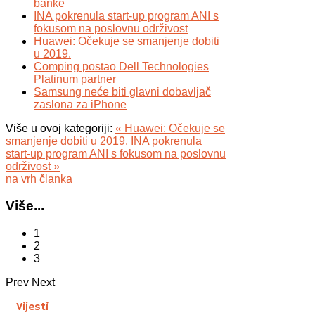
banke
INA pokrenula start-up program ANI s
fokusom na poslovnu održivost
Huawei: Očekuje se smanjenje dobiti
u 2019.
Comping postao Dell Technologies
Platinum partner
Samsung neće biti glavni dobavljač
zaslona za iPhone
Više u ovoj kategoriji:
« Huawei: Očekuje se
smanjenje dobiti u 2019.
INA pokrenula
start-up program ANI s fokusom na poslovnu
održivost »
na vrh članka
Više...
1
2
3
Prev
Next
Vijesti