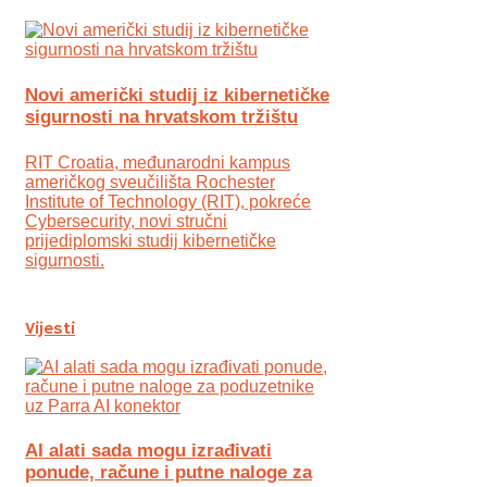
Novi američki studij iz kibernetičke
sigurnosti na hrvatskom tržištu
RIT Croatia, međunarodni kampus
američkog sveučilišta Rochester
Institute of Technology (RIT), pokreće
Cybersecurity, novi stručni
prijediplomski studij kibernetičke
sigurnosti.
Vijesti
AI alati sada mogu izrađivati
ponude, račune i putne naloge za