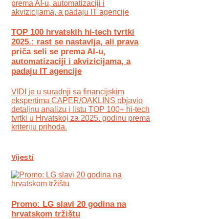
TOP 100 hrvatskih hi-tech tvrtki
2025.: rast se nastavlja, ali prava
priča seli se prema AI-u,
automatizaciji i akvizicijama, a
padaju IT agencije
VIDI je u suradnji sa financijskim
ekspertima CAPER/OAKLINS objavio
detaljnu analizu i listu TOP 100+ hi-tech
tvrtki u Hrvatskoj za 2025. godinu prema
kriteriju prihoda.
Vijesti
Promo: LG slavi 20 godina na
hrvatskom tržištu