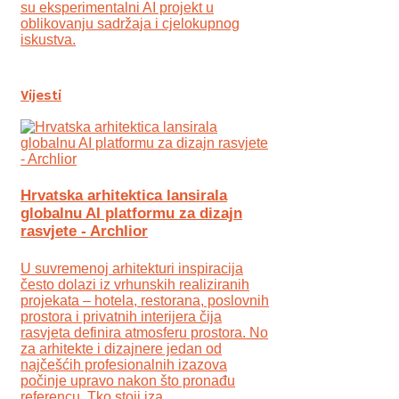
su eksperimentalni AI projekt u
oblikovanju sadržaja i cjelokupnog
iskustva.
Vijesti
Hrvatska arhitektica lansirala
globalnu AI platformu za dizajn
rasvjete - Archlior
U suvremenoj arhitekturi inspiracija
često dolazi iz vrhunskih realiziranih
projekata – hotela, restorana, poslovnih
prostora i privatnih interijera čija
rasvjeta definira atmosferu prostora. No
za arhitekte i dizajnere jedan od
najčešćih profesionalnih izazova
počinje upravo nakon što pronađu
referencu. Tko stoji iza ...