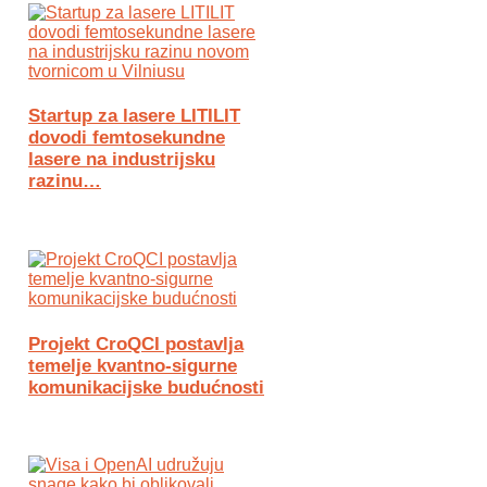
Startup za lasere LITILIT
dovodi femtosekundne
lasere na industrijsku
razinu…
Projekt CroQCI postavlja
temelje kvantno-sigurne
komunikacijske budućnosti