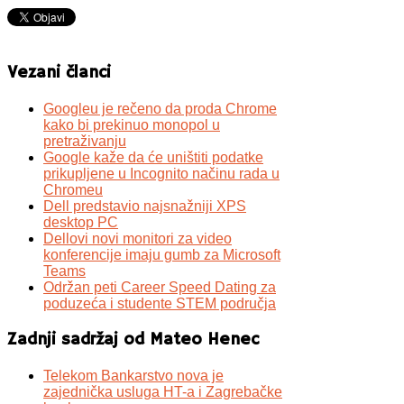
Vezani članci
Googleu je rečeno da proda Chrome
kako bi prekinuo monopol u
pretraživanju
Google kaže da će uništiti podatke
prikupljene u Incognito načinu rada u
Chromeu
Dell predstavio najsnažniji XPS
desktop PC
Dellovi novi monitori za video
konferencije imaju gumb za Microsoft
Teams
Održan peti Career Speed Dating za
poduzeća i studente STEM područja
Zadnji sadržaj od Mateo Henec
Telekom Bankarstvo nova je
zajednička usluga HT-a i Zagrebačke