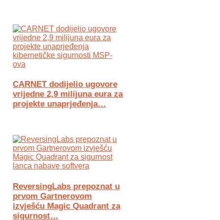
CARNET dodijelio ugovore
vrijedne 2,9 milijuna eura za
projekte unaprjeđenja…
ReversingLabs prepoznat u
prvom Gartnerovom
izvješću Magic Quadrant za
sigurnost…