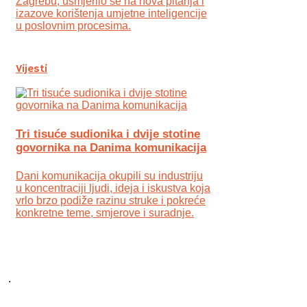
Zagrebu, usmjerilo se na nova pitanja i
izazove korištenja umjetne inteligencije
u poslovnim procesima.
Vijesti
Tri tisuće sudionika i dvije stotine
govornika na Danima komunikacija
Dani komunikacija okupili su industriju
u koncentraciji ljudi, ideja i iskustva koja
vrlo brzo podiže razinu struke i pokreće
konkretne teme, smjerove i suradnje.
.