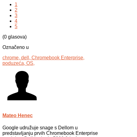
1
2
3
4
5
(0 glasova)
Označeno u
chrome,
dell,
Chromebook Enterprise,
poduzeća,
OS,
Mateo Henec
Google udružuje snage s Dellom u
predstavljanju prvih Chromebook Enterprise