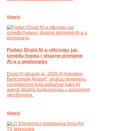
Vijesti
Podaci Druid AI-a otkrivaju jaz
između hypea i stvarne primjene
AI-a u poslovanju
Druid AI objavio je „2026 AI Adoption
Benchmark Report“, analizu temeljenu
na podacima koja pokazuje kako AI
agenti stvarno funkcioniraju u poslovnim
okruženjima.
Vijesti