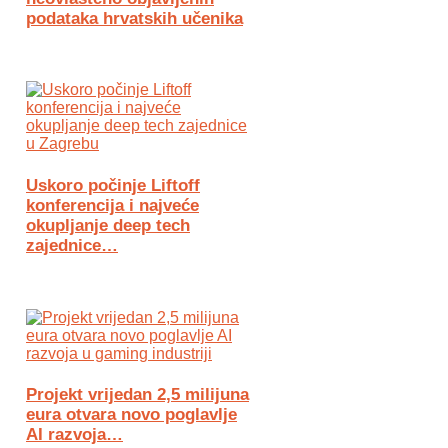
podataka hrvatskih učenika
Uskoro počinje Liftoff
konferencija i najveće
okupljanje deep tech
zajednice…
Projekt vrijedan 2,5 milijuna
eura otvara novo poglavlje
AI razvoja…