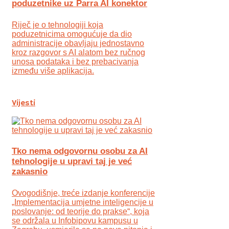
poduzetnike uz Parra AI konektor
Riječ je o tehnologiji koja
poduzetnicima omogućuje da dio
administracije obavljaju jednostavno
kroz razgovor s AI alatom bez ručnog
unosa podataka i bez prebacivanja
između više aplikacija.
Vijesti
Tko nema odgovornu osobu za AI
tehnologije u upravi taj je već
zakasnio
Ovogodišnje, treće izdanje konferencije
„Implementacija umjetne inteligencije u
poslovanje: od teorije do prakse“, koja
se održala u Infobipovu kampusu u