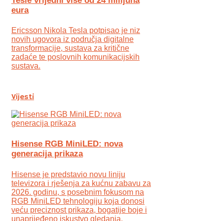
Tesle vrijedni više od 24 milijuna
eura
Ericsson Nikola Tesla potpisao je niz
novih ugovora iz područja digitalne
transformacije, sustava za kritične
zadaće te poslovnih komunikacijskih
sustava.
Vijesti
Hisense RGB MiniLED: nova
generacija prikaza
Hisense je predstavio novu liniju
televizora i rješenja za kućnu zabavu za
2026. godinu, s posebnim fokusom na
RGB MiniLED tehnologiju koja donosi
veću preciznost prikaza, bogatije boje i
unaprijeđeno iskustvo gledanja.