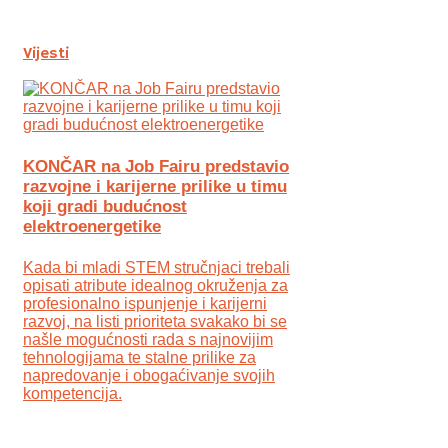
Vijesti
KONČAR na Job Fairu predstavio
razvojne i karijerne prilike u timu
koji gradi budućnost
elektroenergetike
Kada bi mladi STEM stručnjaci trebali
opisati atribute idealnog okruženja za
profesionalno ispunjenje i karijerni
razvoj, na listi prioriteta svakako bi se
našle mogućnosti rada s najnovijim
tehnologijama te stalne prilike za
napredovanje i obogaćivanje svojih
kompetencija.