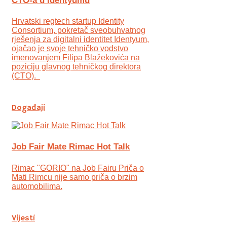
CTO-a u Identyumu
Hrvatski regtech startup Identity
Consortium, pokretač sveobuhvatnog
rješenja za digitalni identitet Identyum,
ojаčao je svoje tehničko vodstvo
imenovanjem Filipa Blažekovića na
poziciju glavnog tehničkog direktora
(CTO).
Događaji
Job Fair Mate Rimac Hot Talk
Rimac "GORIO" na Job Fairu Priča o
Mati Rimcu nije samo priča o brzim
automobilima.
Vijesti