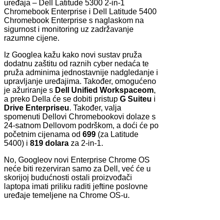
uređaja – Dell Latitude 5300 2-in-1
Chromebook Enterprise i Dell Latitude 5400
Chromebook Enterprise s naglaskom na
sigurnost i monitoring uz zadržavanje
razumne cijene.
Iz Googlea kažu kako novi sustav pruža
dodatnu zaštitu od raznih cyber nedaća te
pruža adminima jednostavnije nadgledanje i
upravljanje uređajima. Također, omogućeno
je ažuriranje s
Dell Unified Workspaceom
,
a preko Della će se dobiti pristup
G Suiteu
i
Drive Enterpriseu
. Također, valja
spomenuti Dellovi Chromebookovi dolaze s
24-satnom Dellovom podrškom, a doći će po
početnim cijenama od
699
(za Latitude
5400) i
819 dolara
za 2-in-1.
No, Googleov novi Enterprise Chrome OS
neće biti rezerviran samo za Dell, već će u
skorijoj budućnosti ostali proizvođači
laptopa imati priliku raditi jeftine poslovne
uređaje temeljene na Chrome OS-u.