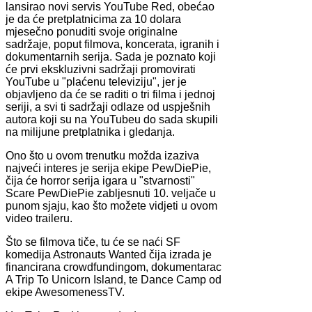
lansirao novi servis YouTube Red, obećao
je da će pretplatnicima za 10 dolara
mjesečno ponuditi svoje originalne
sadržaje, poput filmova, koncerata, igranih i
dokumentarnih serija. Sada je poznato koji
će prvi ekskluzivni sadržaji promovirati
YouTube u "plaćenu televiziju", jer je
objavljeno da će se raditi o tri filma i jednoj
seriji, a svi ti sadržaji odlaze od uspješnih
autora koji su na YouTubeu do sada skupili
na milijune pretplatnika i gledanja.
Ono što u ovom trenutku možda izaziva
najveći interes je serija ekipe PewDiePie,
čija će horror serija igara u "stvarnosti"
Scare PewDiePie zabljesnuti 10. veljače u
punom sjaju, kao što možete vidjeti u ovom
video traileru.
Što se filmova tiče, tu će se naći SF
komedija Astronauts Wanted čija izrada je
financirana crowdfundingom, dokumentarac
A Trip To Unicorn Island, te Dance Camp od
ekipe AwesomenessTV.