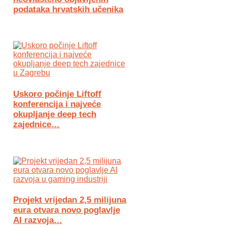
podataka hrvatskih učenika
Uskoro počinje Liftoff
konferencija i najveće
okupljanje deep tech
zajednice…
Projekt vrijedan 2,5 milijuna
eura otvara novo poglavlje
AI razvoja…