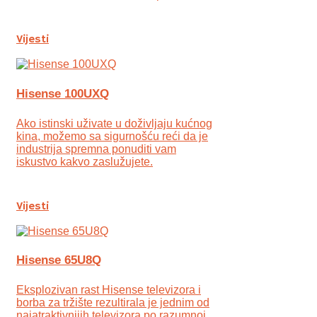
Vijesti
Hisense 100UXQ
Ako istinski uživate u doživljaju kućnog
kina, možemo sa sigurnošću reći da je
industrija spremna ponuditi vam
iskustvo kakvo zaslužujete.
Vijesti
Hisense 65U8Q
Eksplozivan rast Hisense televizora i
borba za tržište rezultirala je jednim od
najatraktivnijih televizora po razumnoj