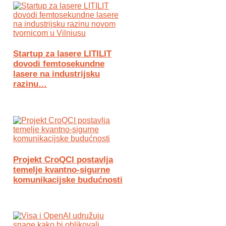
Startup za lasere LITILIT
dovodi femtosekundne
lasere na industrijsku
razinu…
Projekt CroQCI postavlja
temelje kvantno-sigurne
komunikacijske budućnosti