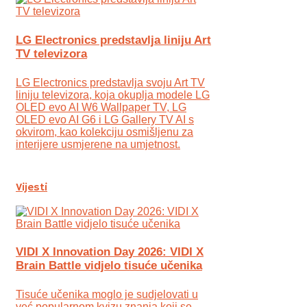
LG Electronics predstavlja liniju Art
TV televizora
LG Electronics predstavlja svoju Art TV
liniju televizora, koja okuplja modele LG
OLED evo AI W6 Wallpaper TV, LG
OLED evo AI G6 i LG Gallery TV AI s
okvirom, kao kolekciju osmišljenu za
interijere usmjerene na umjetnost.
Vijesti
VIDI X Innovation Day 2026: VIDI X
Brain Battle vidjelo tisuće učenika
Tisuće učenika moglo je sudjelovati u
već popularnom kvizu znanja koji se