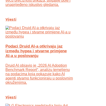
veću preciznost prikaza, bogatije boje i
unaprijeđeno iskustvo gledanja.
Vijesti
Podaci Druid AI-a otkrivaju jaz
između hypea i stvarne primjene
AI-a u poslovanju
Druid AI objavio je „2026 AI Adoption
Benchmark Report“, analizu temeljenu
na podacima koja pokazuje kako AI
agenti stvarno funkcioniraju u poslovnim
okruženjima.
Vijesti