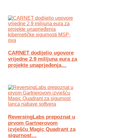
CARNET dodijelio ugovore
vrijedne 2,9 milijuna eura za
projekte unaprjeđenja…
ReversingLabs prepoznat u
prvom Gartnerovom
izvješću Magic Quadrant za
sigurnost…