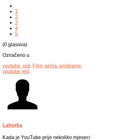
1
2
3
4
5
(0 glasova)
Označeno u
youtube,
red,
Film,
serija,
emitiranje,
youtube red,
Lahorka
Kada je YouTube prije nekoliko mjeseci