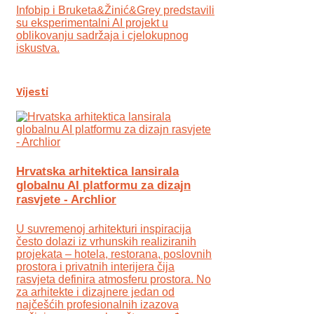
Infobip i Bruketa&Žinić&Grey predstavili
su eksperimentalni AI projekt u
oblikovanju sadržaja i cjelokupnog
iskustva.
Vijesti
Hrvatska arhitektica lansirala
globalnu AI platformu za dizajn
rasvjete - Archlior
U suvremenoj arhitekturi inspiracija
često dolazi iz vrhunskih realiziranih
projekata – hotela, restorana, poslovnih
prostora i privatnih interijera čija
rasvjeta definira atmosferu prostora. No
za arhitekte i dizajnere jedan od
najčešćih profesionalnih izazova