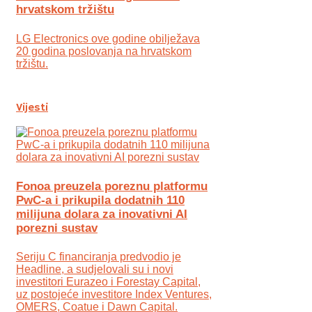
hrvatskom tržištu
LG Electronics ove godine obilježava
20 godina poslovanja na hrvatskom
tržištu.
Vijesti
Fonoa preuzela poreznu platformu
PwC-a i prikupila dodatnih 110
milijuna dolara za inovativni AI
porezni sustav
Seriju C financiranja predvodio je
Headline, a sudjelovali su i novi
investitori Eurazeo i Forestay Capital,
uz postojeće investitore Index Ventures,
OMERS, Coatue i Dawn Capital.