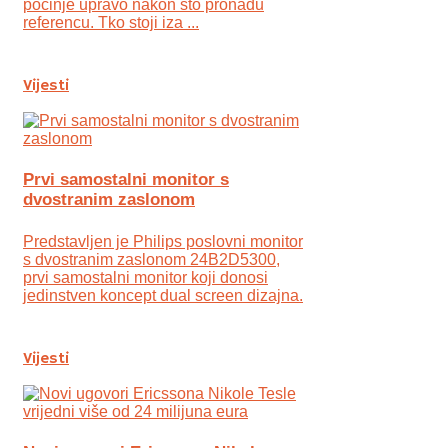
počinje upravo nakon što pronađu
referencu. Tko stoji iza ...
Vijesti
Prvi samostalni monitor s
dvostranim zaslonom
Predstavljen je Philips poslovni monitor
s dvostranim zaslonom 24B2D5300,
prvi samostalni monitor koji donosi
jedinstven koncept dual screen dizajna.
Vijesti