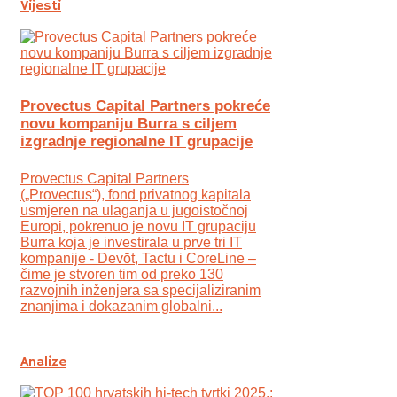
Vijesti
Provectus Capital Partners pokreće
novu kompaniju Burra s ciljem
izgradnje regionalne IT grupacije
Provectus Capital Partners
(„Provectus“), fond privatnog kapitala
usmjeren na ulaganja u jugoistočnoj
Europi, pokrenuo je novu IT grupaciju
Burra koja je investirala u prve tri IT
kompanije - Devōt, Tactu i CoreLine –
čime je stvoren tim od preko 130
razvojnih inženjera sa specijaliziranim
znanjima i dokazanim globalni...
Analize