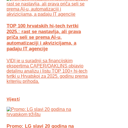
TOP 100 hrvatskih hi-tech tvrtki
2025.: rast se nastavlja, ali prava
priča seli se prema AI-u,
automatizaciji i akvizicijama, a
padaju IT agencije
VIDI je u suradnji sa financijskim
ekspertima CAPER/OAKLINS objavio
detaljnu analizu i listu TOP 100+ hi-tech
tvrtki u Hrvatskoj za 2025. godinu prema
kriteriju prihoda.
Vijesti
Promo: LG slavi 20 godina na