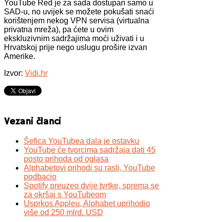
YouTube Red je za sada dostupan samo u
SAD-u, no uvijek se možete pokušati snaći
korištenjem nekog VPN servisa (virtualna
privatna mreža), pa ćete u ovim
ekskluzivnim sadržajima moći uživati i u
Hrvatskoj prije nego uslugu prošire izvan
Amerike.
Izvor:
Vidi.hr
Vezani članci
Šefica YouTubea dala je ostavku
YouTube će tvorcima sadržaja dati 45
posto prihoda od oglasa
Alphabetovi prihodi su rasli, YouTube
podbacio
Spotify preuzeo dvije tvrtke, sprema se
za okršaj s YouTubeom
Usprkos Appleu, Alphabet uprihodio
više od 250 mlrd. USD