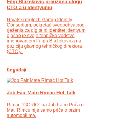
Filip Blažeković preuzima ulogu
CTO-a u Identyumu
Hrvatski regtech startup Identity
Consortium, pokretač sveobuhvatnog
rješenja za digitalni identitet Identyum,
ojаčao je svoje tehničko vodstvo
imenovanjem Filipa Blažekovića na
poziciju glavnog tehničkog direktora
(CTO).
Događaji
Job Fair Mate Rimac Hot Talk
Rimac "GORIO" na Job Fairu Priča o
Mati Rimcu nije samo priča o brzim
automobilima.