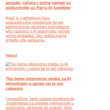
ponude, račune i putne naloge za
poduzetnike uz Parra AI konektor
Riječ je o tehnologiji koja
poduzetnicima omogućuje da dio
administracije obavljaju jednostavno
kroz razgovor s AI alatom bez ručnog
unosa podataka i bez prebacivanja
između više aplikacija.
Vijesti
Tko nema odgovornu osobu za AI
tehnologije u upravi taj je već
zakasnio
Ovogodišnje, treće izdanje konferencije
„Implementacija umjetne inteligencije u
poslovanje: od teorije do prakse“, koja