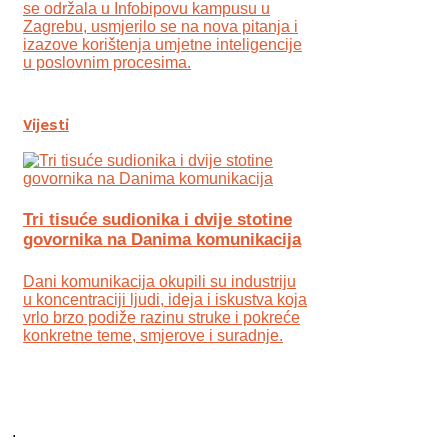
se održala u Infobipovu kampusu u
Zagrebu, usmjerilo se na nova pitanja i
izazove korištenja umjetne inteligencije
u poslovnim procesima.
Vijesti
Tri tisuće sudionika i dvije stotine
govornika na Danima komunikacija
Dani komunikacija okupili su industriju
u koncentraciji ljudi, ideja i iskustva koja
vrlo brzo podiže razinu struke i pokreće
konkretne teme, smjerove i suradnje.
.