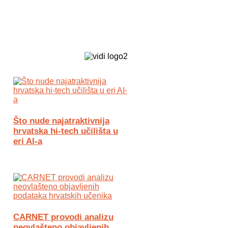
Biz Tech web portal powered by
Što nude najatraktivnija
hrvatska hi-tech učilišta u
eri AI-a
CARNET provodi analizu
neovlašteno objavljenih