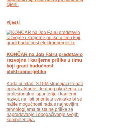
cijeni.
Vijesti
KONČAR na Job Fairu predstavio
razvojne i karijerne prilike u timu
koji gradi budućnost
elektroenergetike
Kada bi mladi STEM stručnjaci trebali
opisati atribute idealnog okruženja za
profesionalno ispunjenje i karijerni
razvoj, na listi prioriteta svakako bi se
našle mogućnosti rada s najnovijim
tehnologijama te stalne prilike za
napredovanje i obogaćivanje svojih
kompetencija.