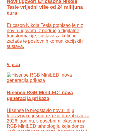
Novi ugovori Ericssona Nikole
Tesle vrijedni više od 24 milijuna
eura
Ericsson Nikola Tesla potpisao je niz
novih ugovora iz područja digitalne
transformacije, sustava za kritične
zadaće te poslovnih komunikacijskih
sustava.
Vijesti
Hisense RGB MiniLED: nova
generacija prikaza
Hisense je predstavio novu liniju
televizora i rješenja za kućnu zabavu za
2026. godinu, s posebnim fokusom na
RGB MiniLED tehnologiju koja donosi