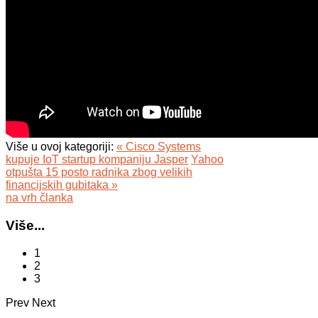
Više u ovoj kategoriji:
« Cisco Systems
kupuje IoT startup kompaniju Jasper
Yahoo
otpušta 15 posto radnika zbog velikih
financijskih gubitaka »
na vrh članka
Više...
1
2
3
Prev
Next