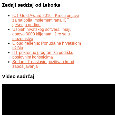
Zadnji sadržaj od Lahorka
ICT Gold Award 2016 - Kreću prijave
za najbolja implementirana ICT
rješenja godine
Uspjeh hrvatskog softvera: Imaju
gotovo 3000 klijenata i šire se u
inozemstvo
Cloud rješenja: Ponuda na hrvatskom
tržištu
HT pokrenuo program za podršku
poslovnim korisnicima
Sedam IT nastavio pozitivan trend
zapošljavanja
Video sadržaj