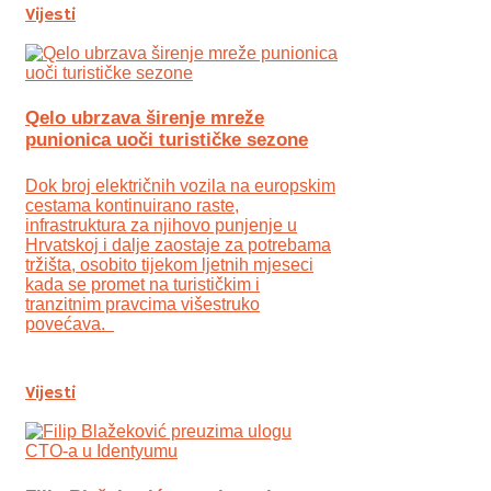
Vijesti
Qelo ubrzava širenje mreže
punionica uoči turističke sezone
Dok broj električnih vozila na europskim
cestama kontinuirano raste,
infrastruktura za njihovo punjenje u
Hrvatskoj i dalje zaostaje za potrebama
tržišta, osobito tijekom ljetnih mjeseci
kada se promet na turističkim i
tranzitnim pravcima višestruko
povećava.
Vijesti