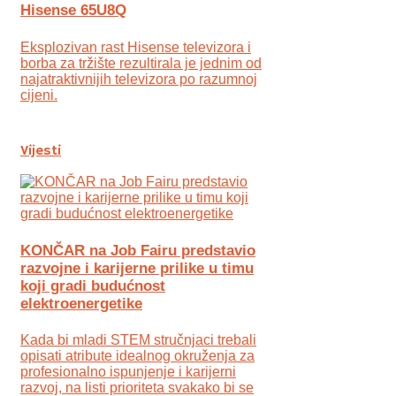
Hisense 65U8Q
Eksplozivan rast Hisense televizora i
borba za tržište rezultirala je jednim od
najatraktivnijih televizora po razumnoj
cijeni.
Vijesti
KONČAR na Job Fairu predstavio
razvojne i karijerne prilike u timu
koji gradi budućnost
elektroenergetike
Kada bi mladi STEM stručnjaci trebali
opisati atribute idealnog okruženja za
profesionalno ispunjenje i karijerni
razvoj, na listi prioriteta svakako bi se