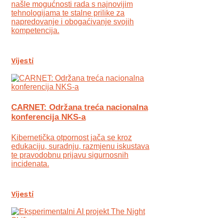
našle mogućnosti rada s najnovijim
tehnologijama te stalne prilike za
napredovanje i obogaćivanje svojih
kompetencija.
Vijesti
CARNET: Održana treća nacionalna
konferencija NKS-a
Kibernetička otpornost jača se kroz
edukaciju, suradnju, razmjenu iskustava
te pravodobnu prijavu sigurnosnih
incidenata.
Vijesti