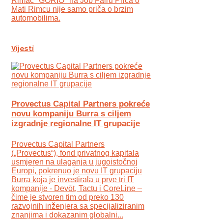
Rimac "GORIO" na Job Fairu Priča o
Mati Rimcu nije samo priča o brzim
automobilima.
Vijesti
Provectus Capital Partners pokreće
novu kompaniju Burra s ciljem
izgradnje regionalne IT grupacije
Provectus Capital Partners
(„Provectus“), fond privatnog kapitala
usmjeren na ulaganja u jugoistočnoj
Europi, pokrenuo je novu IT grupaciju
Burra koja je investirala u prve tri IT
kompanije - Devōt, Tactu i CoreLine –
čime je stvoren tim od preko 130
razvojnih inženjera sa specijaliziranim
znanjima i dokazanim globalni...