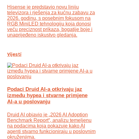
Hisense je predstavio novu liniju
televizora i rješenja za kućnu zabavu za
2026. godinu, s posebnim fokusom na
RGB MiniLED tehnologiju koja donosi
veću preciznost prikaza, bogatije boje i
unaprijeđeno iskustvo gledanja.
Vijesti
Podaci Druid AI-a otkrivaju jaz
između hypea i stvarne primjene
AI-a u poslovanju
Druid AI objavio je „2026 AI Adoption
Benchmark Report“, analizu temeljenu
na podacima koja pokazuje kako AI
agenti stvarno funkcioniraju u poslovnim
okruženjima.