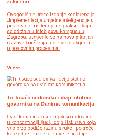
zakasnio
Ovogodišnje, treće izdanje konferencije
„Implementacija umjetne inteligencije u
poslovanje: od teorije do prakse“, koja
se održala u Infobipovu kampusu u
Zagrebu, usmjerilo se na nova pitanja i
izazove korištenja umjetne inteligencije
u poslovnim procesima.
Vijesti
Tri tisuće sudionika i dvije stotine
govornika na Danima komunikacija
Dani komunikacija okupili su industriju
u koncentraciji ljudi, ideja i iskustva koja
vrlo brzo podiže razinu struke i pokreće
konkretne teme, smjerove i suradnje.