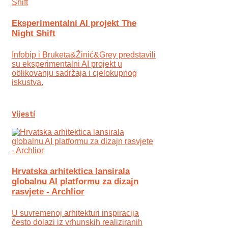
Eksperimentalni AI projekt The
Night Shift
Infobip i Bruketa&Žinić&Grey predstavili
su eksperimentalni AI projekt u
oblikovanju sadržaja i cjelokupnog
iskustva.
Vijesti
Hrvatska arhitektica lansirala
globalnu AI platformu za dizajn
rasvjete - Archlior
U suvremenoj arhitekturi inspiracija
često dolazi iz vrhunskih realiziranih