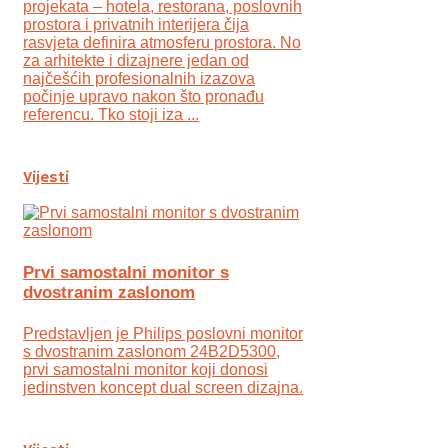
projekata – hotela, restorana, poslovnih
prostora i privatnih interijera čija
rasvjeta definira atmosferu prostora. No
za arhitekte i dizajnere jedan od
najčešćih profesionalnih izazova
počinje upravo nakon što pronađu
referencu. Tko stoji iza ...
Vijesti
Prvi samostalni monitor s
dvostranim zaslonom
Predstavljen je Philips poslovni monitor
s dvostranim zaslonom 24B2D5300,
prvi samostalni monitor koji donosi
jedinstven koncept dual screen dizajna.