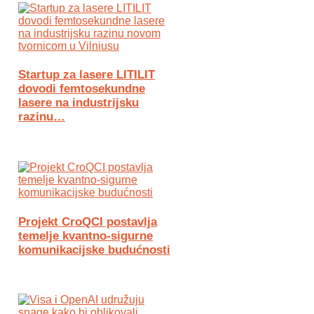
Startup za lasere LITILIT
dovodi femtosekundne
lasere na industrijsku
razinu…
Projekt CroQCI postavlja
temelje kvantno-sigurne
komunikacijske budućnosti