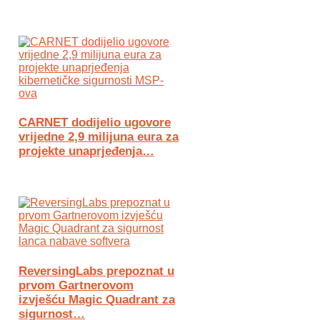
CARNET dodijelio ugovore
vrijedne 2,9 milijuna eura za
projekte unaprjeđenja…
ReversingLabs prepoznat u
prvom Gartnerovom
izvješću Magic Quadrant za
sigurnost…