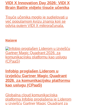
VIDI X Innovation Day 2026: VIDI X
Brain Battle vidjelo tisuće učenika
Tisuće učenika moglo je sudjelovati u
već popularnom kvizu znanja koji se
odvija putem VIDI X mikroračunala.
Najave
Infobip proglašen Liderom u
izvješću Gartner Magic Quadrant
2026. za komunikacijsku platformu
kao uslugu (CPaaS)
Globalna cloud komunikacijska
platforma Infobip proglašena je Liderom
u izvješću Gartner Magic Quadrant za