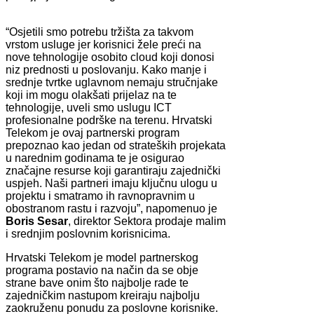
“Osjetili smo potrebu tržišta za takvom
vrstom usluge jer korisnici žele preći na
nove tehnologije osobito cloud koji donosi
niz prednosti u poslovanju. Kako manje i
srednje tvrtke uglavnom nemaju stručnjake
koji im mogu olakšati prijelaz na te
tehnologije, uveli smo uslugu ICT
profesionalne podrške na terenu. Hrvatski
Telekom je ovaj partnerski program
prepoznao kao jedan od strateških projekata
u narednim godinama te je osigurao
značajne resurse koji garantiraju zajednički
uspjeh. Naši partneri imaju ključnu ulogu u
projektu i smatramo ih ravnopravnim u
obostranom rastu i razvoju”, napomenuo je
Boris Sesar
, direktor Sektora prodaje malim
i srednjim poslovnim korisnicima.
Hrvatski Telekom je model partnerskog
programa postavio na način da se obje
strane bave onim što najbolje rade te
zajedničkim nastupom kreiraju najbolju
zaokruženu ponudu za poslovne korisnike.