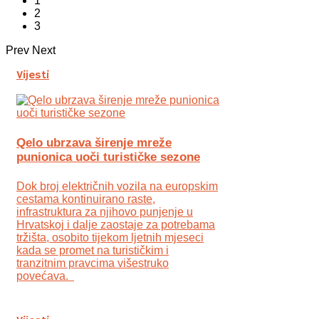
1
2
3
Prev
Next
Vijesti
Qelo ubrzava širenje mreže
punionica uoči turističke sezone
Dok broj električnih vozila na europskim
cestama kontinuirano raste,
infrastruktura za njihovo punjenje u
Hrvatskoj i dalje zaostaje za potrebama
tržišta, osobito tijekom ljetnih mjeseci
kada se promet na turističkim i
tranzitnim pravcima višestruko
povećava.