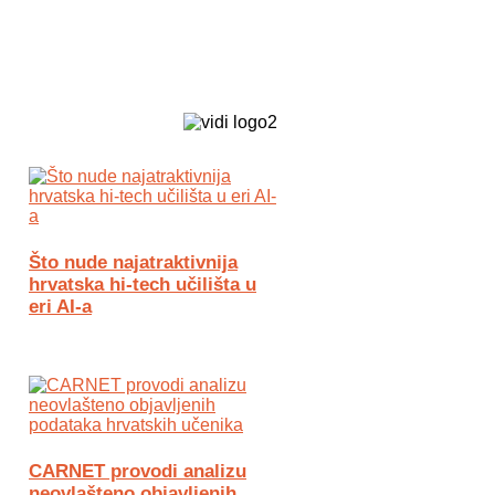
Biz Tech web portal powered by
Što nude najatraktivnija
hrvatska hi-tech učilišta u
eri AI-a
CARNET provodi analizu
neovlašteno objavljenih