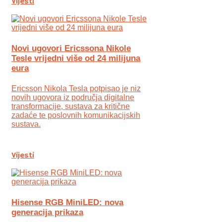
Vijesti
Novi ugovori Ericssona Nikole
Tesle vrijedni više od 24 milijuna
eura
Ericsson Nikola Tesla potpisao je niz
novih ugovora iz područja digitalne
transformacije, sustava za kritične
zadaće te poslovnih komunikacijskih
sustava.
Vijesti
Hisense RGB MiniLED: nova
generacija prikaza