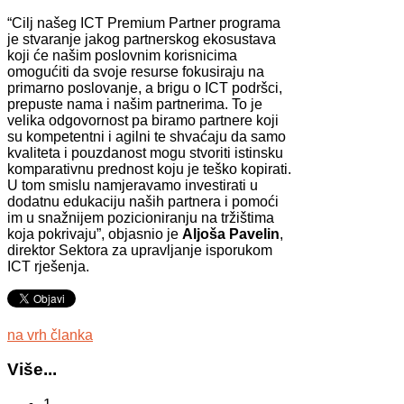
“Cilj našeg ICT Premium Partner programa
je stvaranje jakog partnerskog ekosustava
koji će našim poslovnim korisnicima
omogućiti da svoje resurse fokusiraju na
primarno poslovanje, a brigu o ICT podršci,
prepuste nama i našim partnerima. To je
velika odgovornost pa biramo partnere koji
su kompetentni i agilni te shvaćaju da samo
kvaliteta i pouzdanost mogu stvoriti istinsku
komparativnu prednost koju je teško kopirati.
U tom smislu namjeravamo investirati u
dodatnu edukaciju naših partnera i pomoći
im u snažnijem pozicioniranju na tržištima
koja pokrivaju”, objasnio je
Aljoša Pavelin
,
direktor Sektora za upravljanje isporukom
ICT rješenja.
na vrh članka
Više...