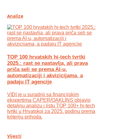
Analize
TOP 100 hrvatskih hi-tech tvrtki
2025.: rast se nastavlja, ali prava
priča seli se prema AI-u,
automatizaciji i akvizicijama, a
padaju IT agencije
VIDI je u suradnji sa financijskim
ekspertima CAPER/OAKLINS objavio
detaljnu analizu i listu TOP 100+ hi-tech
tvrtki u Hrvatskoj za 2025. godinu prema
kriteriju prihoda.
Vijesti