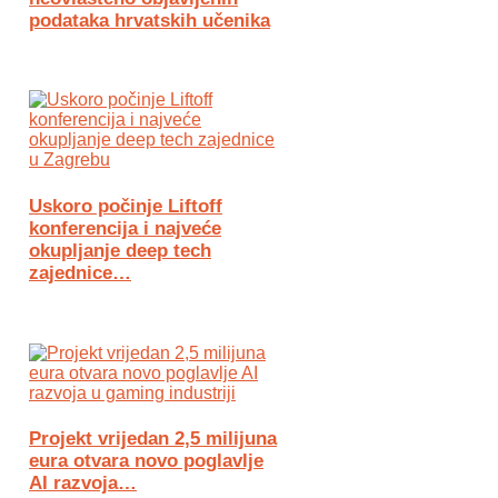
podataka hrvatskih učenika
Uskoro počinje Liftoff
konferencija i najveće
okupljanje deep tech
zajednice…
Projekt vrijedan 2,5 milijuna
eura otvara novo poglavlje
AI razvoja…