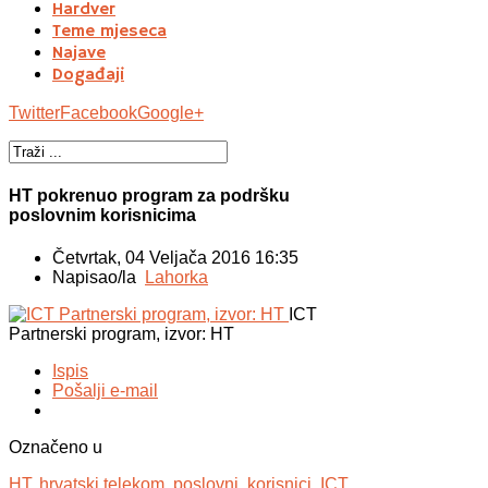
Hardver
Teme mjeseca
Najave
Događaji
Twitter
Facebook
Google+
HT pokrenuo program za podršku
poslovnim korisnicima
Četvrtak, 04 Veljača 2016 16:35
Napisao/la
Lahorka
ICT
Partnerski program, izvor: HT
Ispis
Pošalji e-mail
Označeno u
HT,
hrvatski telekom,
poslovni,
korisnici,
ICT,