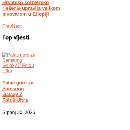
Hrvatsko softversko
rješenje upravlja velikom
pivovarom u Etiopiji
Prev
Next
Top vijesti
Palac gore za
Samsung
Galaxy Z
Fold8 Ultra
Srpanj 30, 2026