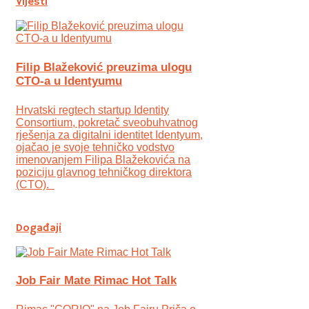
Vijesti
Filip Blažeković preuzima ulogu
CTO-a u Identyumu
Hrvatski regtech startup Identity
Consortium, pokretač sveobuhvatnog
rješenja za digitalni identitet Identyum,
ojаčao je svoje tehničko vodstvo
imenovanjem Filipa Blažekovića na
poziciju glavnog tehničkog direktora
(CTO).
Događaji
Job Fair Mate Rimac Hot Talk