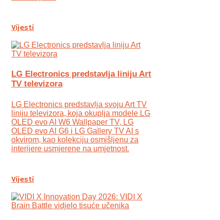
Vijesti
LG Electronics predstavlja liniju Art
TV televizora
LG Electronics predstavlja svoju Art TV
liniju televizora, koja okuplja modele LG
OLED evo AI W6 Wallpaper TV, LG
OLED evo AI G6 i LG Gallery TV AI s
okvirom, kao kolekciju osmišljenu za
interijere usmjerene na umjetnost.
Vijesti