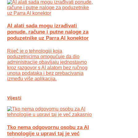
AI alati sada mogu izrađivati
ponude, račune i putne naloge za
poduzetnike uz Parra AI konektor
Riječ je o tehnologiji koja
poduzetnicima omogućuje da dio
administracije obavljaju jednostavno
kroz razgovor s AI alatom bez ručnog
unosa podataka i bez prebacivanja
između više aplikacija.
Vijesti
Tko nema odgovornu osobu za AI
tehnologije u upravi taj je već