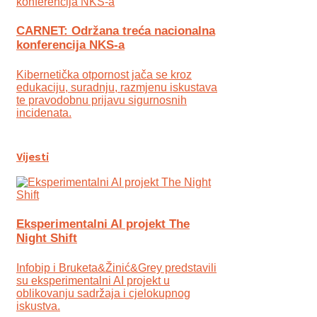
CARNET: Održana treća nacionalna
konferencija NKS-a
Kibernetička otpornost jača se kroz
edukaciju, suradnju, razmjenu iskustava
te pravodobnu prijavu sigurnosnih
incidenata.
Vijesti
Eksperimentalni AI projekt The
Night Shift
Infobip i Bruketa&Žinić&Grey predstavili
su eksperimentalni AI projekt u
oblikovanju sadržaja i cjelokupnog
iskustva.