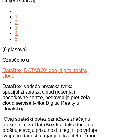
Ocijeni sadržaj
1
2
3
4
5
(0 glasova)
Označeno u
DataBox,
DATABOX doo,
digital realty,
cloud,
DataBox, vodeća hrvatska tvrtka
specijalizirana za cloud rješenja i
podatkovne centre, nedavno je preuzela
cloud servise tvrtke Digital Realty u
Hrvatskoj.
Ovaj strateški potez označava značajnu
prekretnicu za
DataBox
koji tako dodatno
proširuje svoju prisutnost u regiji i potvrđuje
svoju predanost ulaganju u kvalitetu i širinu