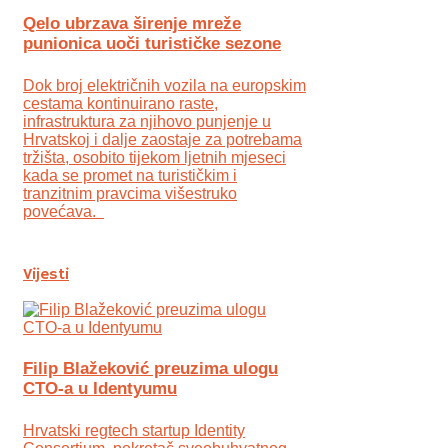
Qelo ubrzava širenje mreže
punionica uoči turističke sezone
Dok broj električnih vozila na europskim
cestama kontinuirano raste,
infrastruktura za njihovo punjenje u
Hrvatskoj i dalje zaostaje za potrebama
tržišta, osobito tijekom ljetnih mjeseci
kada se promet na turističkim i
tranzitnim pravcima višestruko
povećava.
Vijesti
Filip Blažeković preuzima ulogu
CTO-a u Identyumu
Hrvatski regtech startup Identity