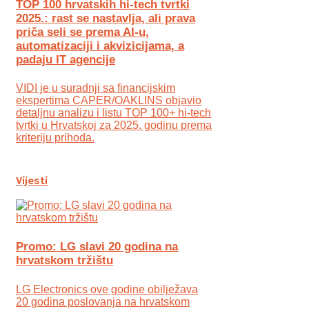
TOP 100 hrvatskih hi-tech tvrtki
2025.: rast se nastavlja, ali prava
priča seli se prema AI-u,
automatizaciji i akvizicijama, a
padaju IT agencije
VIDI je u suradnji sa financijskim
ekspertima CAPER/OAKLINS objavio
detaljnu analizu i listu TOP 100+ hi-tech
tvrtki u Hrvatskoj za 2025. godinu prema
kriteriju prihoda.
Vijesti
Promo: LG slavi 20 godina na
hrvatskom tržištu
LG Electronics ove godine obilježava
20 godina poslovanja na hrvatskom