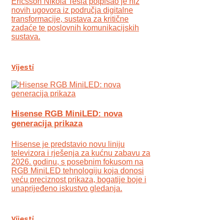
Ericsson Nikola Tesla potpisao je niz
novih ugovora iz područja digitalne
transformacije, sustava za kritične
zadaće te poslovnih komunikacijskih
sustava.
Vijesti
Hisense RGB MiniLED: nova
generacija prikaza
Hisense je predstavio novu liniju
televizora i rješenja za kućnu zabavu za
2026. godinu, s posebnim fokusom na
RGB MiniLED tehnologiju koja donosi
veću preciznost prikaza, bogatije boje i
unaprijeđeno iskustvo gledanja.
Vijesti