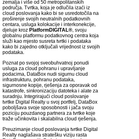
zemalja i više od 50 metropolitanskih
područja. Tvrtka, koja je odlučila izaći iz
cloud poslovanja kako bi se usredotočila na
proširenje svojih neutralnih podatkovnih
centara, usluga kolokacije i interkonekcije,
djeluje kroz
PlatformDIGITAL®
, svoju
globalnu platformu podatkovnog centra koja
služi kao mjesto susreta tvrtki i podataka
kako bi zajedno otključali vrijednost iz svojih
podataka.
Poznat po svojoj sveobuhvatnoj ponudi
usluga za cloud pohranu i upravljanje
podacima, DataBox nudi sigurnu cloud
infrastrukturu, pohranu podataka,
sigurnosne kopije, rješenja za oporavak od
katastrofe, sinkronizaciju datoteka i alate za
suradnju. Integrirajući cloud poslovanje
tvrtke Digital Realty u svoj portfelj, DataBox
poboljšava svoje sposobnosti i jača svoju
poziciju pouzdanog partnera za tvrtke koje
traže učinkovita i skalabilna cloud rješenja.
Preuzimanje cloud poslovanja tvrtke Digital
Realty naglašava stratešku viziju rasta