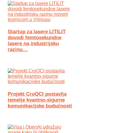
Startup za lasere LITILIT
dovodi femtosekundne
lasere na industrijsku
razinu…
Projekt CroQCI postavlja
temelje kvantno-sigurne
komunikacijske budućnosti