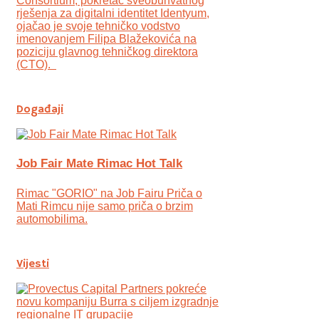
Consortium, pokretač sveobuhvatnog
rješenja za digitalni identitet Identyum,
ojаčao je svoje tehničko vodstvo
imenovanjem Filipa Blažekovića na
poziciju glavnog tehničkog direktora
(CTO).
Događaji
Job Fair Mate Rimac Hot Talk
Rimac "GORIO" na Job Fairu Priča o
Mati Rimcu nije samo priča o brzim
automobilima.
Vijesti