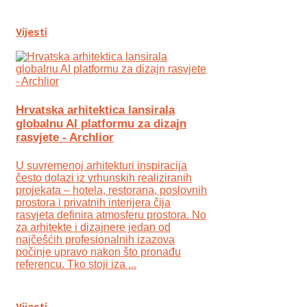
Vijesti
Hrvatska arhitektica lansirala
globalnu AI platformu za dizajn
rasvjete - Archlior
U suvremenoj arhitekturi inspiracija
često dolazi iz vrhunskih realiziranih
projekata – hotela, restorana, poslovnih
prostora i privatnih interijera čija
rasvjeta definira atmosferu prostora. No
za arhitekte i dizajnere jedan od
najčešćih profesionalnih izazova
počinje upravo nakon što pronađu
referencu. Tko stoji iza ...