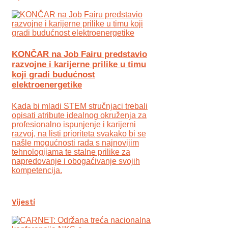
KONČAR na Job Fairu predstavio
razvojne i karijerne prilike u timu
koji gradi budućnost
elektroenergetike
Kada bi mladi STEM stručnjaci trebali
opisati atribute idealnog okruženja za
profesionalno ispunjenje i karijerni
razvoj, na listi prioriteta svakako bi se
našle mogućnosti rada s najnovijim
tehnologijama te stalne prilike za
napredovanje i obogaćivanje svojih
kompetencija.
Vijesti