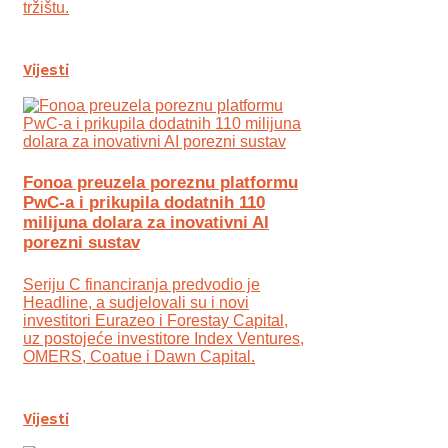
tržištu.
Vijesti
Fonoa preuzela poreznu platformu
PwC-a i prikupila dodatnih 110
milijuna dolara za inovativni AI
porezni sustav
Seriju C financiranja predvodio je
Headline, a sudjelovali su i novi
investitori Eurazeo i Forestay Capital,
uz postojeće investitore Index Ventures,
OMERS, Coatue i Dawn Capital.
Vijesti