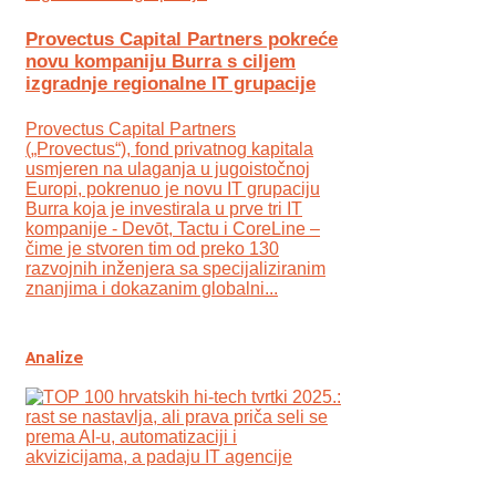
Provectus Capital Partners pokreće
novu kompaniju Burra s ciljem
izgradnje regionalne IT grupacije
Provectus Capital Partners
(„Provectus“), fond privatnog kapitala
usmjeren na ulaganja u jugoistočnoj
Europi, pokrenuo je novu IT grupaciju
Burra koja je investirala u prve tri IT
kompanije - Devōt, Tactu i CoreLine –
čime je stvoren tim od preko 130
razvojnih inženjera sa specijaliziranim
znanjima i dokazanim globalni...
Analize