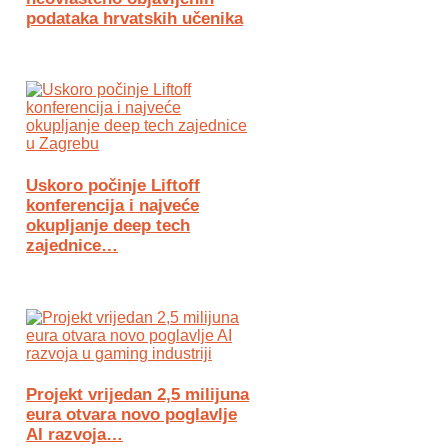
podataka hrvatskih učenika
Uskoro počinje Liftoff
konferencija i najveće
okupljanje deep tech
zajednice…
Projekt vrijedan 2,5 milijuna
eura otvara novo poglavlje
AI razvoja…