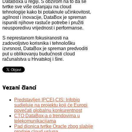
DataBoxa u regiji. S obzirom na to da se
tvrtke sve više oslanjaju na cloud
tehnologije kako bi potaknule učinkovitost,
agilnost i inovacije, DataBox je spreman
ispuniti njihove rastuće potrebe i pružiti
neusporedivu vrijednost i performanse.
S neprestanom fokusiranosti na
zadovoljstvo korisnika i tehnološku
izvrsnost, DataBox je spreman predvoditi
put u oblikovanju budućnosti cloud
računalstva u Hrvatskoj i šire.
Vezani članci
Predstavljen IPCEI-CIS: Infobip
sudjeluje na projektu koji će Europi
povećati globalnu konkurentnost
CTO DataBox-a o trendovima u
telekomunikacijama
Pad dionica tvrtke Oracle zbog slabije
prodaje cloud usluga