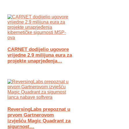
CARNET dodijelio ugovore
vrijedne 2,9 milijuna eura za
projekte unaprjeđenja…
ReversingLabs prepoznat u
prvom Gartnerovom
izvješću Magic Quadrant za
sigurnost…