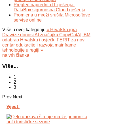
Pregled naprednih IT rješenja:
DataBox sigurnosna Cloud rješenja
Promjena u mreži srušila Microsoftove
servise online
Više u ovoj kategoriji:
« Hrvatska igra
Drawize donosi AI značajku CopyCatAI
IBM
odabrao Hrvatsku i osječki FERIT za novi
centar edukacije i razvoja mainframe
tehnologije u regiji »
na vrh članka
Više...
1
2
3
Prev
Next
Vijesti