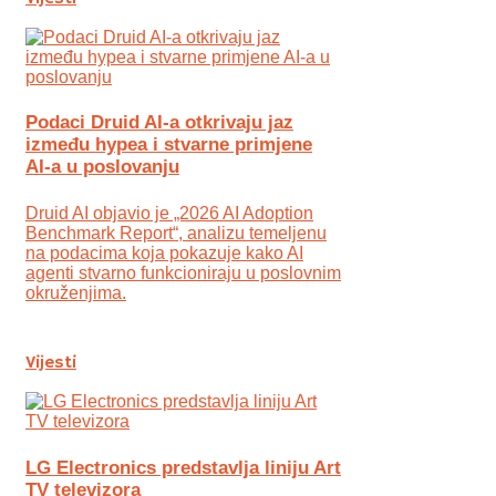
Podaci Druid AI-a otkrivaju jaz
između hypea i stvarne primjene
AI-a u poslovanju
Druid AI objavio je „2026 AI Adoption
Benchmark Report“, analizu temeljenu
na podacima koja pokazuje kako AI
agenti stvarno funkcioniraju u poslovnim
okruženjima.
Vijesti
LG Electronics predstavlja liniju Art
TV televizora