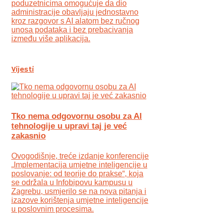
poduzetnicima omogućuje da dio
administracije obavljaju jednostavno
kroz razgovor s AI alatom bez ručnog
unosa podataka i bez prebacivanja
između više aplikacija.
Vijesti
Tko nema odgovornu osobu za AI
tehnologije u upravi taj je već
zakasnio
Ovogodišnje, treće izdanje konferencije
„Implementacija umjetne inteligencije u
poslovanje: od teorije do prakse“, koja
se održala u Infobipovu kampusu u
Zagrebu, usmjerilo se na nova pitanja i
izazove korištenja umjetne inteligencije
u poslovnim procesima.