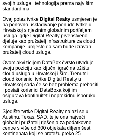
svojih usluga i tehnologija prema najvišim
standardima.
Ovaj potez tvrtke
Digital Realty
usmjeren je
na ponovno usklađivanje ponude tvrtke u
Hrvatskoj s njezinim globalnim portfeljem
usluga, gdje Digital Realty prvenstveno
djeluje kao pružatelj infrastrukture za cloud
kompanije, umjesto da sam bude izravan
pružatelj cloud usluga.
Ovom akvizicijom DataBox čvrsto utvrđuje
svoju poziciju kao ključni igrač na tržištu
cloud usluga u Hrvatskoj i šire. Trenutni
cloud korisnici tvrtke Digital Realty u
Hrvatskoj sada će se bez problema prebaciti
i postati korisnici DataBoxa koji im
osigurava kontinuitet i neprekidnu isporuku
usluga.
Sjedište tvrtke Digital Realty nalazi se u
Austinu, Texas, SAD, te je ona najveći
globalni pružatelj rješenja za podatkovne
centre s više od 300 objekata diljem šest
kontinenata koji se protežu preko 25