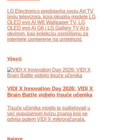
LG Electronics predstavlja svoju Art TV
liniju televizora, koja okuplja modele LG
OLED evo AI W6 Wallpaper TV, LG
OLED evo AI G6 i LG Gallery TV AI s
okvirom, kao kolekciju osmišljenu za
interijere usmjerene na umjetnost.
Vijesti
VIDI X Innovation Day 2026: VIDI X
Brain Battle vidjelo tisuće učenika
Tisuće učenika moglo je sudjelovati u
već popularnom kvizu znanja koji se
odvija putem VIDI X mikroračunala.
Najave