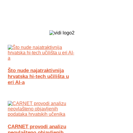
Biz Tech web portal powered by
Što nude najatraktivnija
hrvatska hi-tech učilišta u
eri AI-a
CARNET provodi analizu
neovlašteno objavljenih