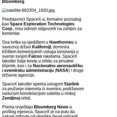
Bloomberg
.
Predstavnici SpaceX-a, formalno poznatog
kao
Space Exploration Technologies
Corp.
, nisu odmah odgovorili na zahtjev za
komentar.
Ova tvrtka sa sjedištem u
Hawthorneu
u
saveznoj državi
Kaliforniji
, dominira
tržištem komercijalnih usluga lansiranja u
svemir svojim
Falcon
raketama. SpaceX
također šalje terete u orbitu za privatne
klijente, kao i za
Nacionalnu aeronautičku
i svemirsku administraciju
(
NASA
) i druge
državne agencije.
SpaceX također operira uslugom
Starlink
za pružanje interneta iz svemira, podržanom
rastućom konstelacijom satelita u niskoj
Zemljinoj
orbiti.
Prema izvještaju
Bloomberg News
-a
prošlog mjeseca, SpaceX je na putu da
ostvari prihode od otprilike devet milijardi