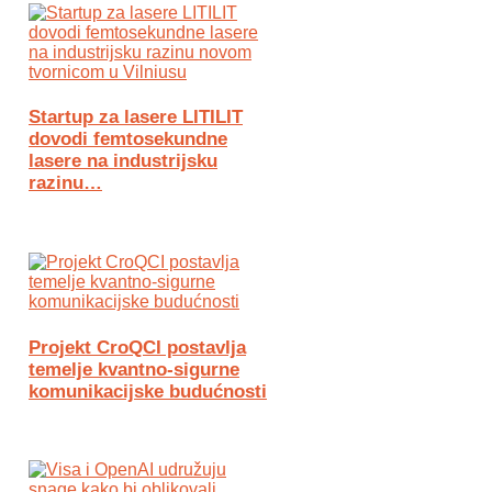
Startup za lasere LITILIT
dovodi femtosekundne
lasere na industrijsku
razinu…
Projekt CroQCI postavlja
temelje kvantno-sigurne
komunikacijske budućnosti