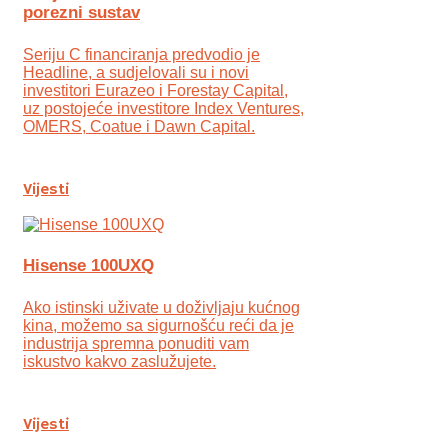
porezni sustav
Seriju C financiranja predvodio je
Headline, a sudjelovali su i novi
investitori Eurazeo i Forestay Capital,
uz postojeće investitore Index Ventures,
OMERS, Coatue i Dawn Capital.
Vijesti
Hisense 100UXQ
Ako istinski uživate u doživljaju kućnog
kina, možemo sa sigurnošću reći da je
industrija spremna ponuditi vam
iskustvo kakvo zaslužujete.
Vijesti