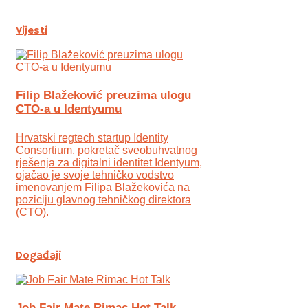
Vijesti
Filip Blažeković preuzima ulogu
CTO-a u Identyumu
Hrvatski regtech startup Identity
Consortium, pokretač sveobuhvatnog
rješenja za digitalni identitet Identyum,
ojаčao je svoje tehničko vodstvo
imenovanjem Filipa Blažekovića na
poziciju glavnog tehničkog direktora
(CTO).
Događaji
Job Fair Mate Rimac Hot Talk