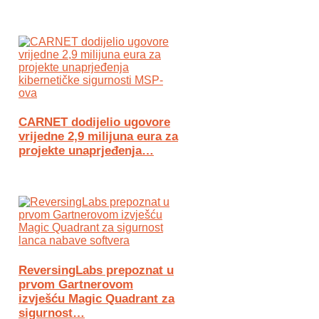
CARNET dodijelio ugovore
vrijedne 2,9 milijuna eura za
projekte unaprjeđenja…
ReversingLabs prepoznat u
prvom Gartnerovom
izvješću Magic Quadrant za
sigurnost…