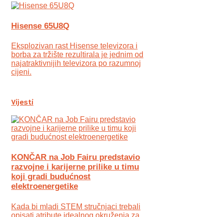
Hisense 65U8Q
Eksplozivan rast Hisense televizora i
borba za tržište rezultirala je jednim od
najatraktivnijih televizora po razumnoj
cijeni.
Vijesti
KONČAR na Job Fairu predstavio
razvojne i karijerne prilike u timu
koji gradi budućnost
elektroenergetike
Kada bi mladi STEM stručnjaci trebali
opisati atribute idealnog okruženja za