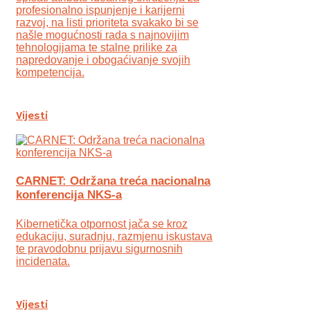
profesionalno ispunjenje i karijerni
razvoj, na listi prioriteta svakako bi se
našle mogućnosti rada s najnovijim
tehnologijama te stalne prilike za
napredovanje i obogaćivanje svojih
kompetencija.
Vijesti
CARNET: Održana treća nacionalna
konferencija NKS-a
Kibernetička otpornost jača se kroz
edukaciju, suradnju, razmjenu iskustava
te pravodobnu prijavu sigurnosnih
incidenata.
Vijesti