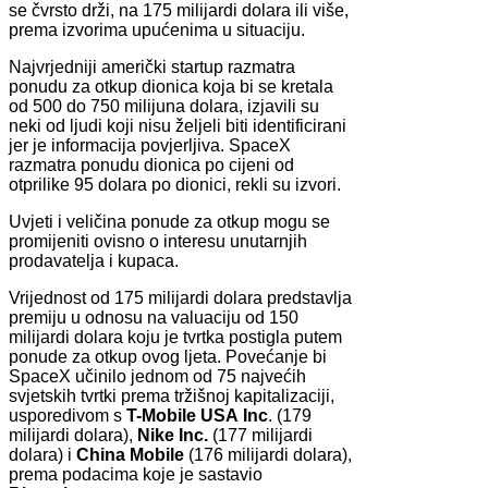
se čvrsto drži, na 175 milijardi dolara ili više,
prema izvorima upućenima u situaciju.
Najvrjedniji američki startup razmatra
ponudu za otkup dionica koja bi se kretala
od 500 do 750 milijuna dolara, izjavili su
neki od ljudi koji nisu željeli biti identificirani
jer je informacija povjerljiva. SpaceX
razmatra ponudu dionica po cijeni od
otprilike 95 dolara po dionici, rekli su izvori.
Uvjeti i veličina ponude za otkup mogu se
promijeniti ovisno o interesu unutarnjih
prodavatelja i kupaca.
Vrijednost od 175 milijardi dolara predstavlja
premiju u odnosu na valuaciju od 150
milijardi dolara koju je tvrtka postigla putem
ponude za otkup ovog ljeta. Povećanje bi
SpaceX učinilo jednom od 75 najvećih
svjetskih tvrtki prema tržišnoj kapitalizaciji,
usporedivom s
T-Mobile USA
Inc
. (179
milijardi dolara),
Nike Inc.
(177 milijardi
dolara) i
China Mobile
(176 milijardi dolara),
prema podacima koje je sastavio