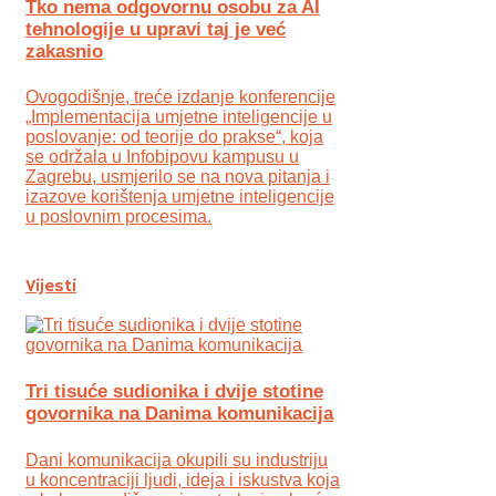
Tko nema odgovornu osobu za AI
tehnologije u upravi taj je već
zakasnio
Ovogodišnje, treće izdanje konferencije
„Implementacija umjetne inteligencije u
poslovanje: od teorije do prakse“, koja
se održala u Infobipovu kampusu u
Zagrebu, usmjerilo se na nova pitanja i
izazove korištenja umjetne inteligencije
u poslovnim procesima.
Vijesti
Tri tisuće sudionika i dvije stotine
govornika na Danima komunikacija
Dani komunikacija okupili su industriju
u koncentraciji ljudi, ideja i iskustva koja