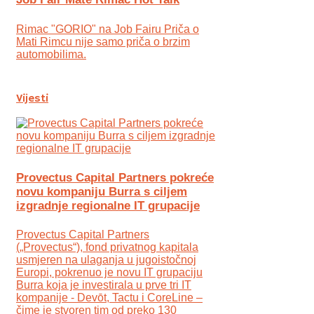
Rimac "GORIO" na Job Fairu Priča o
Mati Rimcu nije samo priča o brzim
automobilima.
Vijesti
Provectus Capital Partners pokreće
novu kompaniju Burra s ciljem
izgradnje regionalne IT grupacije
Provectus Capital Partners
(„Provectus“), fond privatnog kapitala
usmjeren na ulaganja u jugoistočnoj
Europi, pokrenuo je novu IT grupaciju
Burra koja je investirala u prve tri IT
kompanije - Devōt, Tactu i CoreLine –
čime je stvoren tim od preko 130