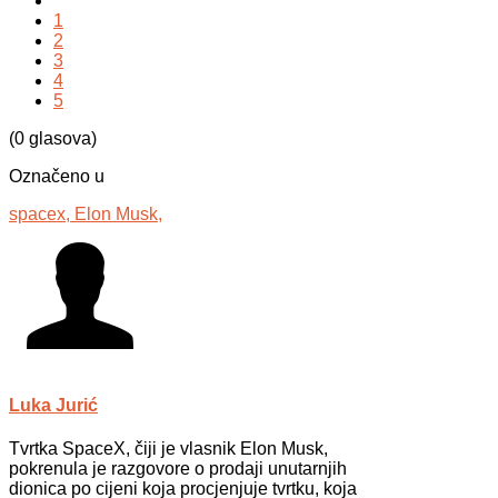
1
2
3
4
5
(0 glasova)
Označeno u
spacex,
Elon Musk,
Luka Jurić
Tvrtka SpaceX, čiji je vlasnik Elon Musk,
pokrenula je razgovore o prodaji unutarnjih
dionica po cijeni koja procjenjuje tvrtku, koja