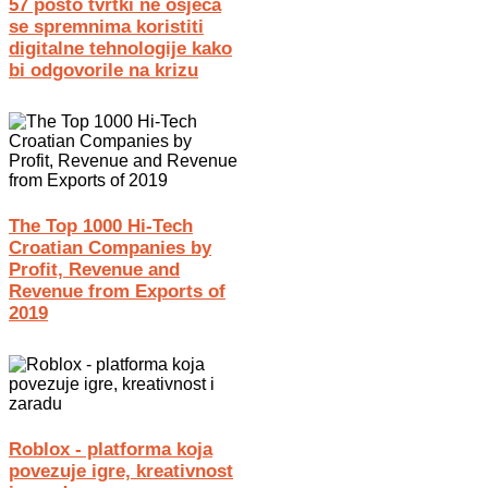
57 posto tvrtki ne osjeća
se spremnima koristiti
digitalne tehnologije kako
bi odgovorile na krizu
The Top 1000 Hi-Tech
Croatian Companies by
Profit, Revenue and
Revenue from Exports of
2019
Roblox - platforma koja
povezuje igre, kreativnost