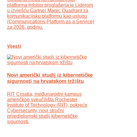
platforma Infobip proglašena je Liderom
u izvješću Gartner Magic Quadrant za
komunikacijsku platformu kao uslugu
(Communications Platform as a Service)
za 2026. godinu.
Vijesti
Novi američki studij iz kibernetičke
sigurnosti na hrvatskom tržištu
RIT Croatia, međunarodni kampus
američkog sveučilišta Rochester
Institute of Technology (RIT), pokreće
Cybersecurity, novi stručni
prijediplomski studij kibernetičke
sigurnosti.