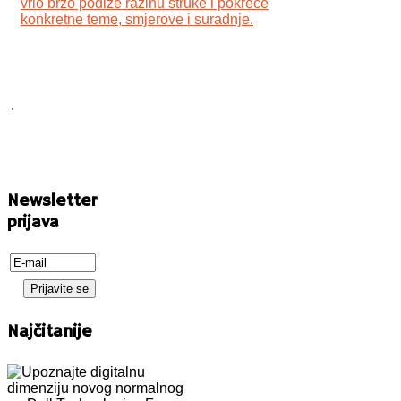
vrlo brzo podiže razinu struke i pokreće
konkretne teme, smjerove i suradnje.
.
Newsletter
prijava
Najčitanije