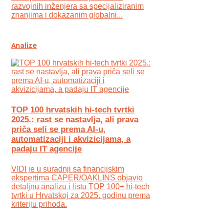
razvojnih inženjera sa specijaliziranim
znanjima i dokazanim globalni...
Analize
TOP 100 hrvatskih hi-tech tvrtki
2025.: rast se nastavlja, ali prava
priča seli se prema AI-u,
automatizaciji i akvizicijama, a
padaju IT agencije
VIDI je u suradnji sa financijskim
ekspertima CAPER/OAKLINS objavio
detaljnu analizu i listu TOP 100+ hi-tech
tvrtki u Hrvatskoj za 2025. godinu prema
kriteriju prihoda.