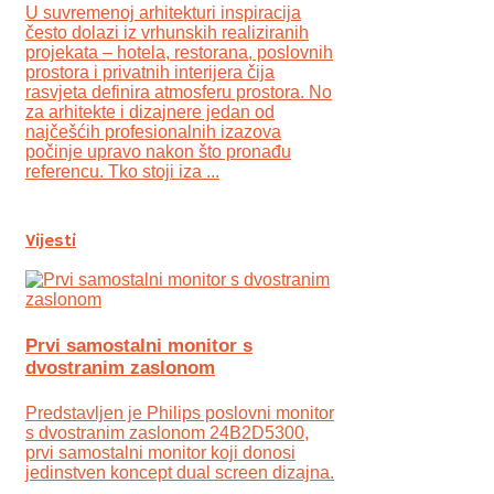
U suvremenoj arhitekturi inspiracija
često dolazi iz vrhunskih realiziranih
projekata – hotela, restorana, poslovnih
prostora i privatnih interijera čija
rasvjeta definira atmosferu prostora. No
za arhitekte i dizajnere jedan od
najčešćih profesionalnih izazova
počinje upravo nakon što pronađu
referencu. Tko stoji iza ...
Vijesti
Prvi samostalni monitor s
dvostranim zaslonom
Predstavljen je Philips poslovni monitor
s dvostranim zaslonom 24B2D5300,
prvi samostalni monitor koji donosi
jedinstven koncept dual screen dizajna.