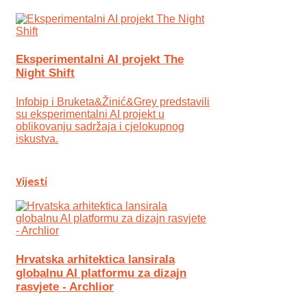
Eksperimentalni AI projekt The
Night Shift
Infobip i Bruketa&Žinić&Grey predstavili
su eksperimentalni AI projekt u
oblikovanju sadržaja i cjelokupnog
iskustva.
Vijesti
Hrvatska arhitektica lansirala
globalnu AI platformu za dizajn
rasvjete - Archlior