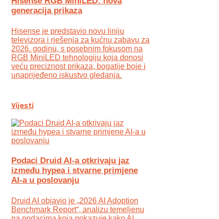
Hisense RGB MiniLED: nova
generacija prikaza
Hisense je predstavio novu liniju
televizora i rješenja za kućnu zabavu za
2026. godinu, s posebnim fokusom na
RGB MiniLED tehnologiju koja donosi
veću preciznost prikaza, bogatije boje i
unaprijeđeno iskustvo gledanja.
Vijesti
Podaci Druid AI-a otkrivaju jaz
između hypea i stvarne primjene
AI-a u poslovanju
Druid AI objavio je „2026 AI Adoption
Benchmark Report“, analizu temeljenu
na podacima koja pokazuje kako AI