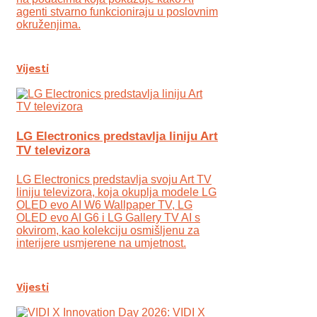
agenti stvarno funkcioniraju u poslovnim
okruženjima.
Vijesti
LG Electronics predstavlja liniju Art
TV televizora
LG Electronics predstavlja svoju Art TV
liniju televizora, koja okuplja modele LG
OLED evo AI W6 Wallpaper TV, LG
OLED evo AI G6 i LG Gallery TV AI s
okvirom, kao kolekciju osmišljenu za
interijere usmjerene na umjetnost.
Vijesti