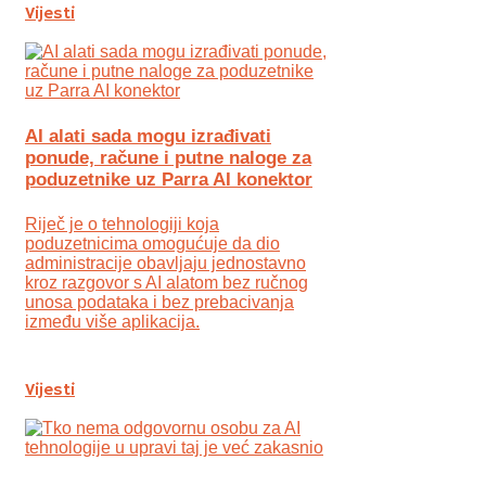
Vijesti
AI alati sada mogu izrađivati
ponude, račune i putne naloge za
poduzetnike uz Parra AI konektor
Riječ je o tehnologiji koja
poduzetnicima omogućuje da dio
administracije obavljaju jednostavno
kroz razgovor s AI alatom bez ručnog
unosa podataka i bez prebacivanja
između više aplikacija.
Vijesti