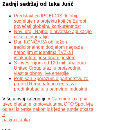
Zadnji sadržaj od Luka Jurić
Predstavljen IPCEI-CIS: Infobip
sudjeluje na projektu koji će Europi
povećati globalnu konkurentnost
Novi broj: Najbolje hrvatske aplikacije
i škola fotografije
Dan KONČARA obilježen
tradicionalnom dodjelom nagrada
najboljim studentima TVZ-a i
istaknutom posebnom gestom
S investicijom od 120 milijuna eura
United Group ulazi u proizvodnju
vlastite obnovljive energije
Potpisan Sporazum o partnerstvu za
projekt Regionalnog centra za
predinkubaciju u pametnoj industriji
Više u ovoj kategoriji:
« Cammeo taxi prvi
uveo plaćanje kriptovalutama
CFO Spotifyja
odlazi iz tvrtke nakon još jedne runde otkaza
»
na vrh članka