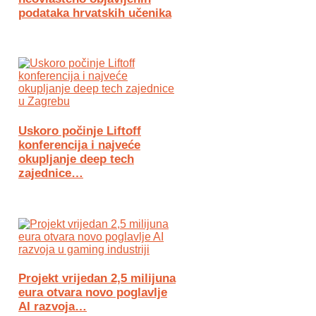
podataka hrvatskih učenika
Uskoro počinje Liftoff
konferencija i najveće
okupljanje deep tech
zajednice…
Projekt vrijedan 2,5 milijuna
eura otvara novo poglavlje
AI razvoja…