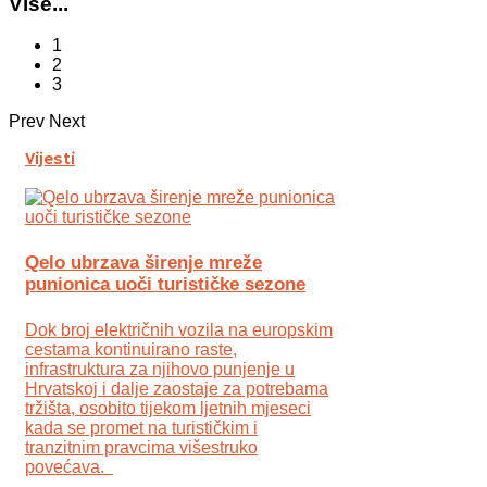
Više...
1
2
3
Prev
Next
Vijesti
Qelo ubrzava širenje mreže
punionica uoči turističke sezone
Dok broj električnih vozila na europskim
cestama kontinuirano raste,
infrastruktura za njihovo punjenje u
Hrvatskoj i dalje zaostaje za potrebama
tržišta, osobito tijekom ljetnih mjeseci
kada se promet na turističkim i
tranzitnim pravcima višestruko
povećava.