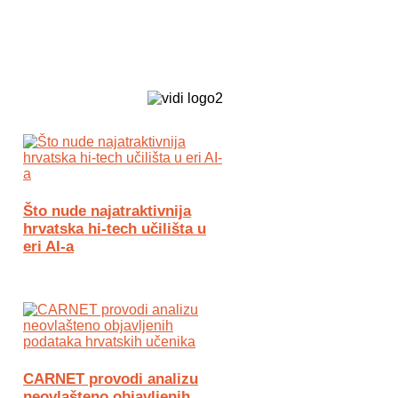
Biz Tech web portal powered by
Što nude najatraktivnija
hrvatska hi-tech učilišta u
eri AI-a
CARNET provodi analizu
neovlašteno objavljenih