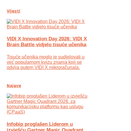
Vijesti
VIDI X Innovation Day 2026: VIDI X
Brain Battle vidjelo tisuće učenika
Tisuće učenika moglo je sudjelovati u
već popularnom kvizu znanja koji se
odvija putem VIDI X mikroračunala.
Najave
Infobip proglašen Liderom u
izvješću Gartner Magic Quadrant