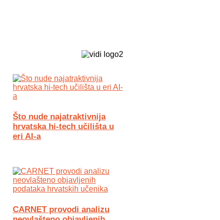
Biz Tech web portal powered by
Što nude najatraktivnija
hrvatska hi-tech učilišta u
eri AI-a
CARNET provodi analizu
neovlašteno objavljenih