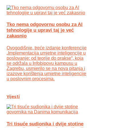
Tko nema odgovornu osobu za AI
tehnologije u upravi taj je već
zakasnio
Ovogodišnje, treće izdanje konferencije
„Implementacija umjetne inteligencije u
poslovanje: od teorije do prakse“, koja
se održala u Infobipovu kampusu u
Zagrebu, usmjerilo se na nova pitanja i
izazove korištenja umjetne inteligencije
u poslovnim procesima.
Vijesti
Tri tisuće sudionika i dvije stotine