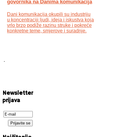
govornika na Danima komunikacija
Dani komunikacija okupili su industriju
u koncentraciji ljudi, ideja i iskustva koja
vrlo brzo podiže razinu struke i pokreće
konkretne teme, smjerove i suradnje.
.
Newsletter
prijava