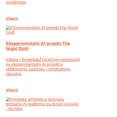
incidenata.
Vijesti
Eksperimentalni AI projekt The
Night Shift
Infobip i Bruketa&Žinić&Grey predstavili
su eksperimentalni AI projekt u
oblikovanju sadržaja i cjelokupnog
iskustva.
Vijesti