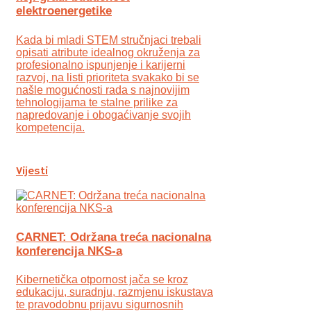
elektroenergetike
Kada bi mladi STEM stručnjaci trebali
opisati atribute idealnog okruženja za
profesionalno ispunjenje i karijerni
razvoj, na listi prioriteta svakako bi se
našle mogućnosti rada s najnovijim
tehnologijama te stalne prilike za
napredovanje i obogaćivanje svojih
kompetencija.
Vijesti
CARNET: Održana treća nacionalna
konferencija NKS-a
Kibernetička otpornost jača se kroz
edukaciju, suradnju, razmjenu iskustava
te pravodobnu prijavu sigurnosnih