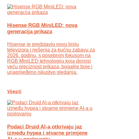
Hisense RGB MiniLED: nova
generacija prikaza
Hisense je predstavio novu liniju
televizora i rješenja za kućnu zabavu za
2026. godinu, s posebnim fokusom na
RGB MiniLED tehnologiju koja donosi
veću preciznost prikaza, bogatije boje i
unaprijeđeno iskustvo gledanja.
Vijesti
Podaci Druid AI-a otkrivaju jaz
između hypea i stvarne primjene