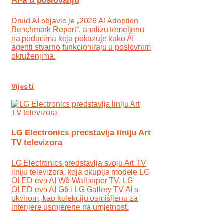
AI-a u poslovanju
Druid AI objavio je „2026 AI Adoption
Benchmark Report“, analizu temeljenu
na podacima koja pokazuje kako AI
agenti stvarno funkcioniraju u poslovnim
okruženjima.
Vijesti
LG Electronics predstavlja liniju Art
TV televizora
LG Electronics predstavlja svoju Art TV
liniju televizora, koja okuplja modele LG
OLED evo AI W6 Wallpaper TV, LG
OLED evo AI G6 i LG Gallery TV AI s
okvirom, kao kolekciju osmišljenu za
interijere usmjerene na umjetnost.