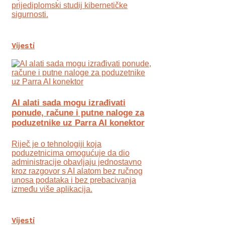
prijediplomski studij kibernetičke
sigurnosti.
Vijesti
AI alati sada mogu izrađivati
ponude, račune i putne naloge za
poduzetnike uz Parra AI konektor
Riječ je o tehnologiji koja
poduzetnicima omogućuje da dio
administracije obavljaju jednostavno
kroz razgovor s AI alatom bez ručnog
unosa podataka i bez prebacivanja
između više aplikacija.
Vijesti