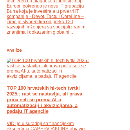
usmjeren na ulaganja u jugoistočnoj
Europi, pokrenuo je novu IT grupaciju
Burra koja je investirala u prve tri IT
kompanije - Devōt, Tactu i CoreLine –
čime je stvoren tim od preko 130
razvojnih inženjera sa specijaliziranim
znanjima i dokazanim globalni...
Analize
TOP 100 hrvatskih hi-tech tvrtki
2025.: rast se nastavlja, ali prava
priča seli se prema AI-u,
automatizaciji i akvizicijama, a
padaju IT agencije
VIDI je u suradnji sa financijskim
ekspertima CAPER/OAKLINS objavio