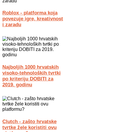
Roblox - platforma koja
povezuje igre, kreativnost
i zaradu
Najboljih 1000 hrvatskih
visoko-tehnoloških tvrtki
po kriteriju DOBITI za
2019. godinu
Clutch - zašto hrvatske
tvrtke žele koristiti ovu