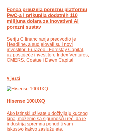
Fonoa preuzela poreznu platformu
PwC-a i prikupila dodatnih 110
milijuna dolara za inovativni AI
porezni sustav
Seriju C financiranja predvodio je
Headline, a sudjelovali su i novi
investitori Eurazeo i Forestay Capital,
uz postojeće investitore Index Ventures,
OMERS, Coatue i Dawn Capital.
Vijesti
Hisense 100UXQ
Ako istinski uživate u doživljaju kućnog
kina, možemo sa sigurnošću reći da je
industrija spremna ponuditi vam
iskustvo kakvo zaslužujete.