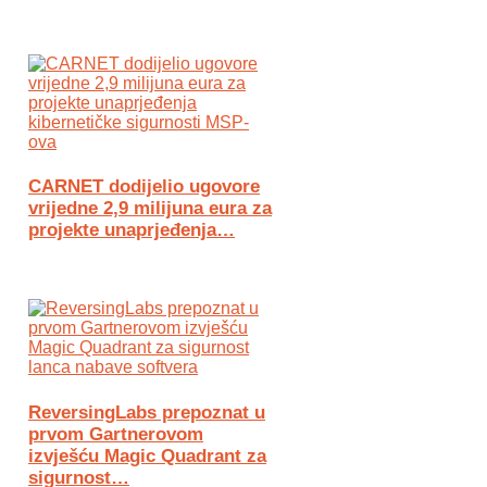
CARNET dodijelio ugovore
vrijedne 2,9 milijuna eura za
projekte unaprjeđenja…
ReversingLabs prepoznat u
prvom Gartnerovom
izvješću Magic Quadrant za
sigurnost…