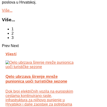
poslova u Hrvatskoj.
Više...
Više...
1
2
3
Prev
Next
Vijesti
Qelo ubrzava širenje mreže
punionica uoči turističke sezone
Dok broj električnih vozila na europskim
cestama kontinuirano raste,
infrastruktura za njihovo punjenje u
Hrvatskoj i dalje zaostaje za potrebama