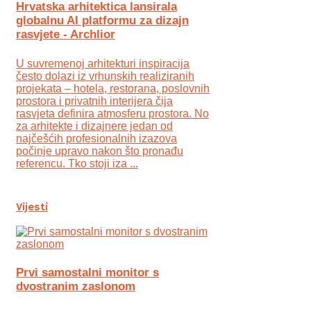
Hrvatska arhitektica lansirala
globalnu AI platformu za dizajn
rasvjete - Archlior
U suvremenoj arhitekturi inspiracija
često dolazi iz vrhunskih realiziranih
projekata – hotela, restorana, poslovnih
prostora i privatnih interijera čija
rasvjeta definira atmosferu prostora. No
za arhitekte i dizajnere jedan od
najčešćih profesionalnih izazova
počinje upravo nakon što pronađu
referencu. Tko stoji iza ...
Vijesti
Prvi samostalni monitor s
dvostranim zaslonom