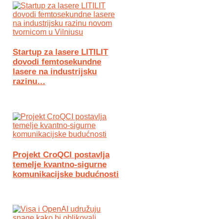
Startup za lasere LITILIT
dovodi femtosekundne
lasere na industrijsku
razinu…
Projekt CroQCI postavlja
temelje kvantno-sigurne
komunikacijske budućnosti