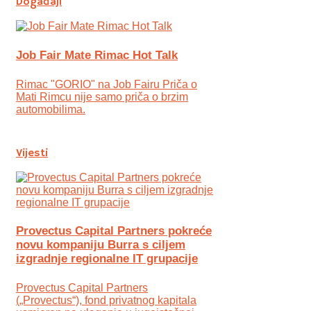
Događaji
Job Fair Mate Rimac Hot Talk
Rimac "GORIO" na Job Fairu Priča o
Mati Rimcu nije samo priča o brzim
automobilima.
Vijesti
Provectus Capital Partners pokreće
novu kompaniju Burra s ciljem
izgradnje regionalne IT grupacije
Provectus Capital Partners
(„Provectus“), fond privatnog kapitala