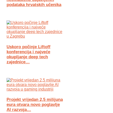
podataka hrvatskih učenika
Uskoro počinje Liftoff
konferencija i najveće
okupljanje deep tech
zajednice…
Projekt vrijedan 2,5 milijuna
eura otvara novo poglavlje
AI razvoja…