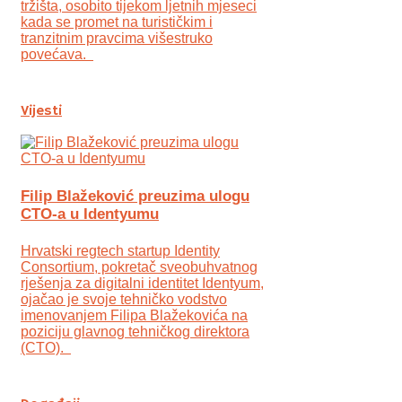
tržišta, osobito tijekom ljetnih mjeseci
kada se promet na turističkim i
tranzitnim pravcima višestruko
povećava.
Vijesti
Filip Blažeković preuzima ulogu
CTO-a u Identyumu
Hrvatski regtech startup Identity
Consortium, pokretač sveobuhvatnog
rješenja za digitalni identitet Identyum,
ojаčao je svoje tehničko vodstvo
imenovanjem Filipa Blažekovića na
poziciju glavnog tehničkog direktora
(CTO).