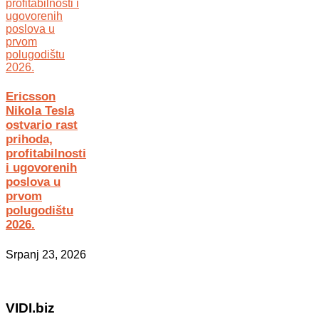
Ericsson
Nikola Tesla
ostvario rast
prihoda,
profitabilnosti
i ugovorenih
poslova u
prvom
polugodištu
2026.
Srpanj 23, 2026
VIDI.biz