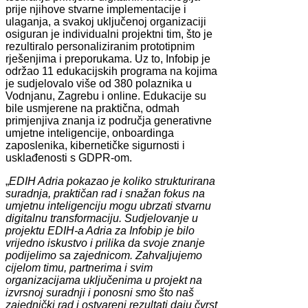
prije njihove stvarne implementacije i
ulaganja, a svakoj uključenoj organizaciji
osiguran je individualni projektni tim, što je
rezultiralo personaliziranim prototipnim
rješenjima i preporukama. Uz to, Infobip je
održao 11 edukacijskih programa na kojima
je sudjelovalo više od 380 polaznika u
Vodnjanu, Zagrebu i online. Edukacije su
bile usmjerene na praktična, odmah
primjenjiva znanja iz područja generativne
umjetne inteligencije, onboardinga
zaposlenika, kibernetičke sigurnosti i
usklađenosti s GDPR-om.
„
EDIH Adria pokazao je koliko strukturirana
suradnja, praktičan rad i snažan fokus na
umjetnu inteligenciju mogu ubrzati stvarnu
digitalnu transformaciju. Sudjelovanje u
projektu EDIH-a Adria za Infobip je bilo
vrijedno iskustvo i prilika da svoje znanje
podijelimo sa zajednicom. Zahvaljujemo
cijelom timu, partnerima i svim
organizacijama uključenima u projekt na
izvrsnoj suradnji i ponosni smo što naš
zajednički rad i ostvareni rezultati daju čvrst