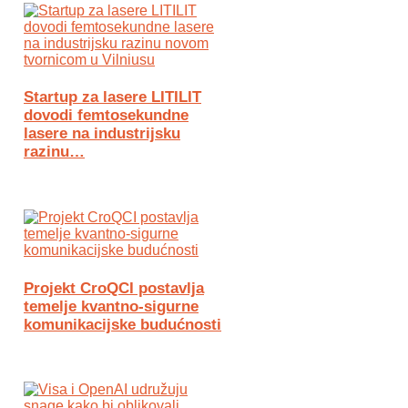
Startup za lasere LITILIT
dovodi femtosekundne
lasere na industrijsku
razinu…
Projekt CroQCI postavlja
temelje kvantno-sigurne
komunikacijske budućnosti