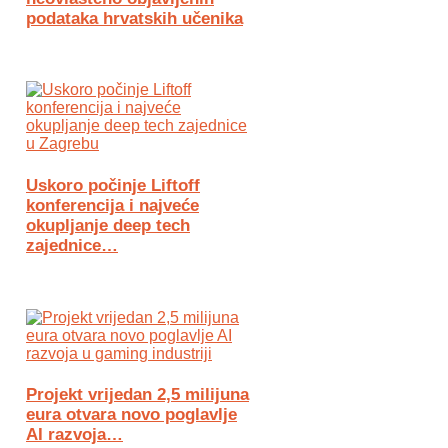
podataka hrvatskih učenika
Uskoro počinje Liftoff
konferencija i najveće
okupljanje deep tech
zajednice…
Projekt vrijedan 2,5 milijuna
eura otvara novo poglavlje
AI razvoja…