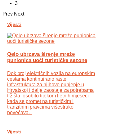
3
Prev
Next
Vijesti
Qelo ubrzava širenje mreže
punionica uoči turističke sezone
Dok broj električnih vozila na europskim
cestama kontinuirano raste,
infrastruktura za njihovo punjenje u
Hrvatskoj i dalje zaostaje za potrebama
tržišta, osobito tijekom ljetnih mjeseci
kada se promet na turističkim i
tranzitnim pravcima višestruko
povećava.
Vijesti