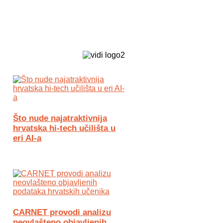
Biz Tech web portal powered by
Što nude najatraktivnija
hrvatska hi-tech učilišta u
eri AI-a
CARNET provodi analizu
neovlašteno objavljenih