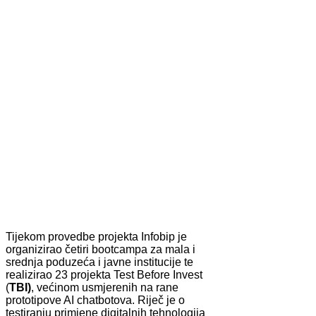
Tijekom provedbe projekta Infobip je
organizirao četiri bootcampa za mala i
srednja poduzeća i javne institucije te
realizirao 23 projekta Test Before Invest
(
TBI)
, većinom usmjerenih na rane
prototipove AI chatbotova. Riječ je o
testiranju primjene digitalnih tehnologija