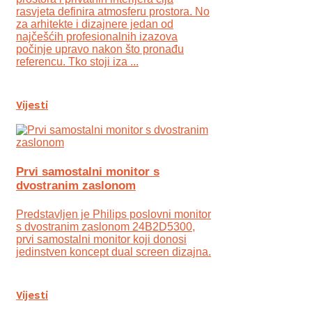
rasvjeta definira atmosferu prostora. No
za arhitekte i dizajnere jedan od
najčešćih profesionalnih izazova
počinje upravo nakon što pronađu
referencu. Tko stoji iza ...
Vijesti
Prvi samostalni monitor s
dvostranim zaslonom
Predstavljen je Philips poslovni monitor
s dvostranim zaslonom 24B2D5300,
prvi samostalni monitor koji donosi
jedinstven koncept dual screen dizajna.
Vijesti