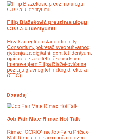
Filip Blažeković preuzima ulogu
CTO-a u Identyumu
Hrvatski regtech startup Identity
Consortium, pokretač sveobuhvatnog
rješenja za digitalni identitet Identyum,
ojаčao je svoje tehničko vodstvo
imenovanjem Filipa Blažekovića na
poziciju glavnog tehničkog direktora
(CTO).
Događaji
Job Fair Mate Rimac Hot Talk
Rimac "GORIO" na Job Fairu Priča o
Mati Rimcu nije samo priča o brzim