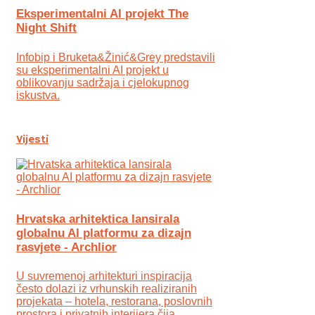
Eksperimentalni AI projekt The
Night Shift
Infobip i Bruketa&Žinić&Grey predstavili
su eksperimentalni AI projekt u
oblikovanju sadržaja i cjelokupnog
iskustva.
Vijesti
Hrvatska arhitektica lansirala
globalnu AI platformu za dizajn
rasvjete - Archlior
U suvremenoj arhitekturi inspiracija
često dolazi iz vrhunskih realiziranih
projekata – hotela, restorana, poslovnih
prostora i privatnih interijera čija