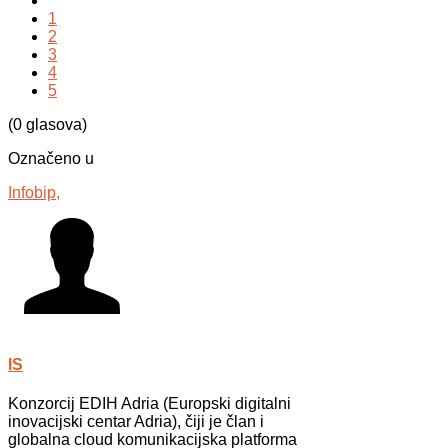
1
2
3
4
5
(0 glasova)
Označeno u
Infobip,
IS
Konzorcij EDIH Adria (Europski digitalni
inovacijski centar Adria), čiji je član i
globalna cloud komunikacijska platforma