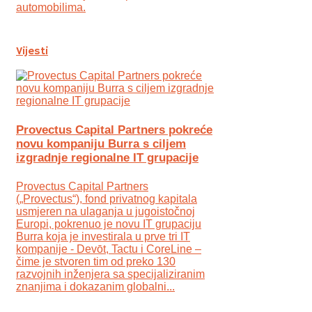
automobilima.
Vijesti
Provectus Capital Partners pokreće
novu kompaniju Burra s ciljem
izgradnje regionalne IT grupacije
Provectus Capital Partners
(„Provectus“), fond privatnog kapitala
usmjeren na ulaganja u jugoistočnoj
Europi, pokrenuo je novu IT grupaciju
Burra koja je investirala u prve tri IT
kompanije - Devōt, Tactu i CoreLine –
čime je stvoren tim od preko 130
razvojnih inženjera sa specijaliziranim
znanjima i dokazanim globalni...