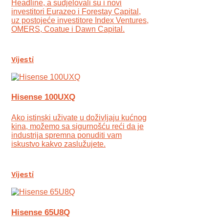
Headline, a sudjelovali su i novi
investitori Eurazeo i Forestay Capital,
uz postojeće investitore Index Ventures,
OMERS, Coatue i Dawn Capital.
Vijesti
Hisense 100UXQ
Ako istinski uživate u doživljaju kućnog
kina, možemo sa sigurnošću reći da je
industrija spremna ponuditi vam
iskustvo kakvo zaslužujete.
Vijesti
Hisense 65U8Q