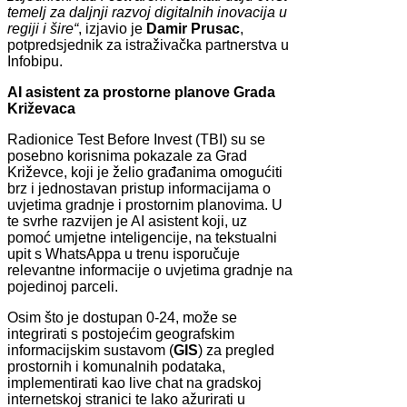
temelj za daljnji razvoj digitalnih inovacija u
regiji i šire“
, izjavio je
Damir Prusac
,
potpredsjednik za istraživačka partnerstva u
Infobipu.
AI asistent za prostorne planove Grada
Križevaca
Radionice Test Before Invest (TBI) su se
posebno korisnima pokazale za Grad
Križevce, koji je želio građanima omogućiti
brz i jednostavan pristup informacijama o
uvjetima gradnje i prostornim planovima. U
te svrhe razvijen je AI asistent koji, uz
pomoć umjetne inteligencije, na tekstualni
upit s WhatsAppa u trenu isporučuje
relevantne informacije o uvjetima gradnje na
pojedinoj parceli.
Osim što je dostupan 0-24, može se
integrirati s postojećim geografskim
informacijskim sustavom (
GIS
) za pregled
prostornih i komunalnih podataka,
implementirati kao live chat na gradskoj
internetskoj stranici te lako ažurirati u