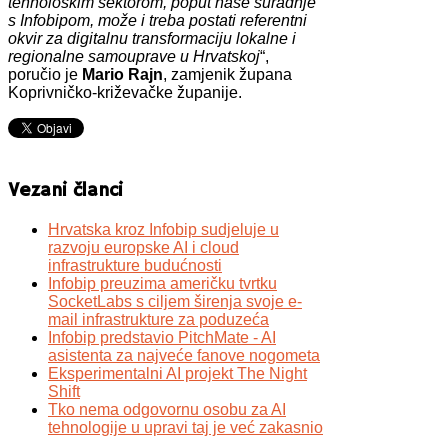
tehnološkim sektorom, poput naše suradnje
s Infobipom, može i treba postati referentni
okvir za digitalnu transformaciju lokalne i
regionalne samouprave u Hrvatskoj
“,
poručio je
Mario Rajn
, zamjenik župana
Koprivničko-križevačke županije.
Vezani članci
Hrvatska kroz Infobip sudjeluje u
razvoju europske AI i cloud
infrastrukture budućnosti
Infobip preuzima američku tvrtku
SocketLabs s ciljem širenja svoje e-
mail infrastrukture za poduzeća
Infobip predstavio PitchMate - AI
asistenta za najveće fanove nogometa
Eksperimentalni AI projekt The Night
Shift
Tko nema odgovornu osobu za AI
tehnologije u upravi taj je već zakasnio