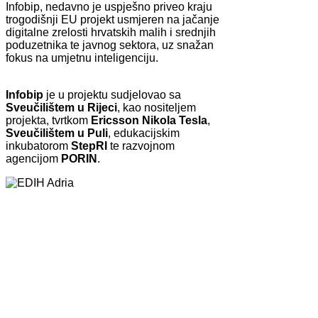
Infobip, nedavno je uspješno priveo kraju
trogodišnji EU projekt usmjeren na jačanje
digitalne zrelosti hrvatskih malih i srednjih
poduzetnika te javnog sektora, uz snažan
fokus na umjetnu inteligenciju.
Infobip
je u projektu sudjelovao sa
Sveučilištem u Rijeci
, kao nositeljem
projekta, tvrtkom
Ericsson Nikola Tesla
,
Sveučilištem u Puli
, edukacijskim
inkubatorom
StepRI
te razvojnom
agencijom
PORIN
.