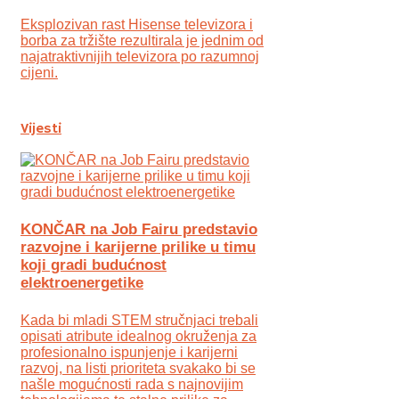
Eksplozivan rast Hisense televizora i
borba za tržište rezultirala je jednim od
najatraktivnijih televizora po razumnoj
cijeni.
Vijesti
KONČAR na Job Fairu predstavio
razvojne i karijerne prilike u timu
koji gradi budućnost
elektroenergetike
Kada bi mladi STEM stručnjaci trebali
opisati atribute idealnog okruženja za
profesionalno ispunjenje i karijerni
razvoj, na listi prioriteta svakako bi se
našle mogućnosti rada s najnovijim