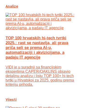
Analize
TOP 100 hrvatskih hi-tech tvrtki
2025.: rast se nastavlja, ali prava
priča seli se prema AI-u,
automatizaciji i akvizicijama, a
padaju IT agencije
VIDI je u suradnji sa financijskim
ekspertima CAPER/OAKLINS objavio
detaljnu analizu i listu TOP 100+ hi-tech
tvrtki u Hrvatskoj za 2025. godinu prema
kriteriju prihoda.
Vijesti