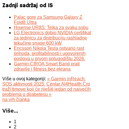
Zadnji sadržaj od IS
Palac gore za Samsung Galaxy Z
Fold8 Ultra
Hisense UR8S: Telka za svaku sobu
LG Electronics dobio NVIDIA certifikat
za jedinicu za distribuciju rashladne
tekućine snage 600 kW
Ericsson Nikola Tesla ostvario rast
prihoda, profitabilnosti i ugovorenih
poslova u prvom polugodištu 2026.
Garmin CIRQA Smart Band prati
zdravlje i fitness bez ekrana
Više u ovoj kategoriji:
« Garmin inReach:
SOS aktivnosti 2025.
Centar AI4Health.Cro
traži timove koji će riješiti jedan od najvećih
problema u dijabetesu »
na vrh članka
Više...
1
2