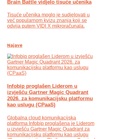
Brain Battle vidjelo tisuće učenika
Tisuće učenika moglo je sudjelovati u
već popularnom kvizu znanja koji se
odvija putem VIDI X mikroračunala.
Najave
Infobip proglašen Liderom u
izvješću Gartner Magic Quadrant
2026. za komunikacijsku platformu
kao uslugu (CPaaS)
Globalna cloud komunikacijska
platforma Infobip proglašena je Liderom
u izvješću Gartner Magic Quadrant za
komunikacijsku platformu kao uslugu