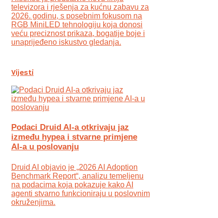
televizora i rješenja za kućnu zabavu za
2026. godinu, s posebnim fokusom na
RGB MiniLED tehnologiju koja donosi
veću preciznost prikaza, bogatije boje i
unaprijeđeno iskustvo gledanja.
Vijesti
Podaci Druid AI-a otkrivaju jaz
između hypea i stvarne primjene
AI-a u poslovanju
Druid AI objavio je „2026 AI Adoption
Benchmark Report“, analizu temeljenu
na podacima koja pokazuje kako AI
agenti stvarno funkcioniraju u poslovnim
okruženjima.