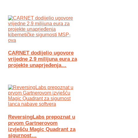
CARNET dodijelio ugovore
vrijedne 2,9 milijuna eura za
projekte unaprjeđenja…
ReversingLabs prepoznat u
prvom Gartnerovom
izvješću Magic Quadrant za
sigurnost…