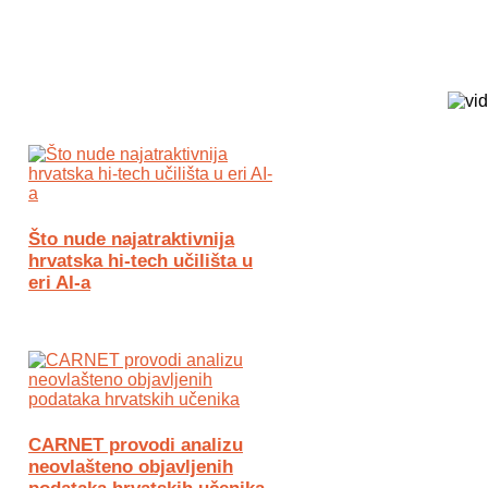
Biz Tech web portal powered by
Što nude najatraktivnija
hrvatska hi-tech učilišta u
eri AI-a
CARNET provodi analizu
neovlašteno objavljenih