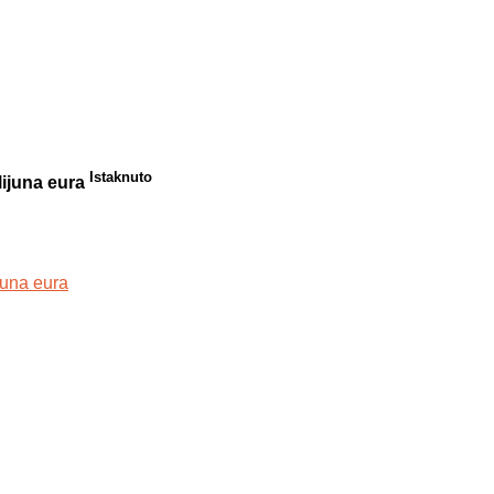
Istaknuto
lijuna eura