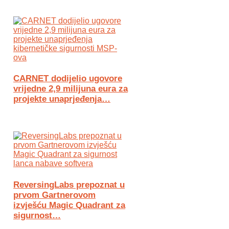
CARNET dodijelio ugovore
vrijedne 2,9 milijuna eura za
projekte unaprjeđenja…
ReversingLabs prepoznat u
prvom Gartnerovom
izvješću Magic Quadrant za
sigurnost…