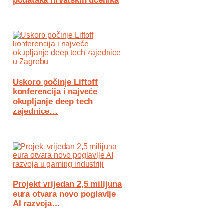
podataka hrvatskih učenika
Uskoro počinje Liftoff
konferencija i najveće
okupljanje deep tech
zajednice…
Projekt vrijedan 2,5 milijuna
eura otvara novo poglavlje
AI razvoja…