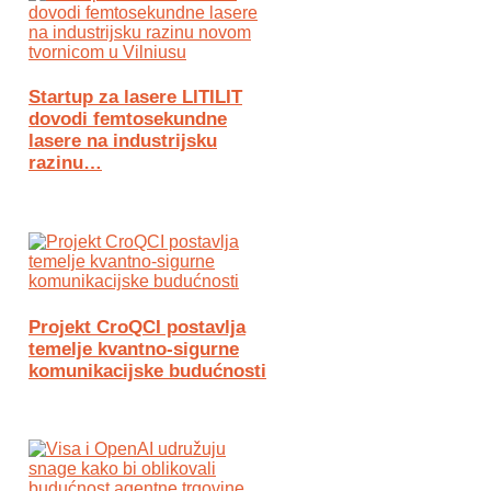
Startup za lasere LITILIT
dovodi femtosekundne
lasere na industrijsku
razinu…
Projekt CroQCI postavlja
temelje kvantno-sigurne
komunikacijske budućnosti