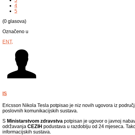
3
4
5
(0 glasova)
Označeno u
ENT,
IS
Ericsson Nikola Tesla potpisao je niz novih ugovora iz područja
poslovnih komunikacijskih sustava.
S
Ministarstvom zdravstva
potpisan je ugovor o javnoj nabav
održavanja
CEZIH
podustava u razdoblju od 24 mjeseca. Takođ
informacijskih sustava.