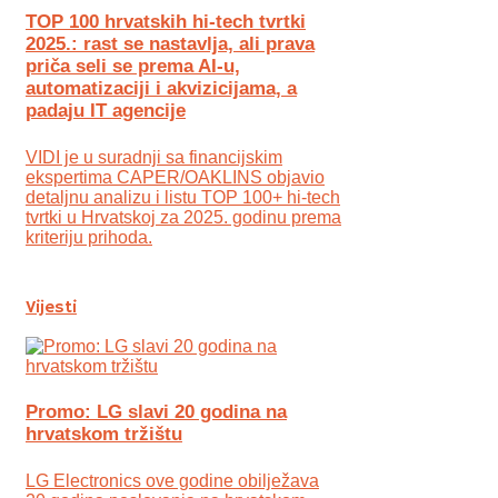
TOP 100 hrvatskih hi-tech tvrtki
2025.: rast se nastavlja, ali prava
priča seli se prema AI-u,
automatizaciji i akvizicijama, a
padaju IT agencije
VIDI je u suradnji sa financijskim
ekspertima CAPER/OAKLINS objavio
detaljnu analizu i listu TOP 100+ hi-tech
tvrtki u Hrvatskoj za 2025. godinu prema
kriteriju prihoda.
Vijesti
Promo: LG slavi 20 godina na
hrvatskom tržištu
LG Electronics ove godine obilježava