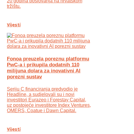
20 godina poslovanja na hrvatskom
tržištu.
Vijesti
Fonoa preuzela poreznu platformu
PwC-a i prikupila dodatnih 110
milijuna dolara za inovativni AI
porezni sustav
Seriju C financiranja predvodio je
Headline, a sudjelovali su i novi
investitori Eurazeo i Forestay Capital,
uz postojeće investitore Index Ventures,
OMERS, Coatue i Dawn Capital.
Vijesti