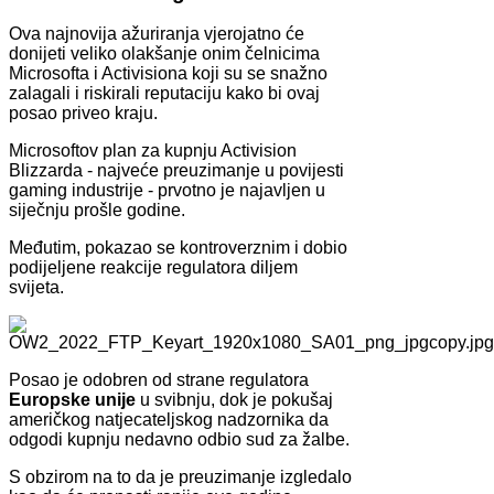
Ova najnovija ažuriranja vjerojatno će
donijeti veliko olakšanje onim čelnicima
Microsofta i Activisiona koji su se snažno
zalagali i riskirali reputaciju kako bi ovaj
posao priveo kraju.
Microsoftov plan za kupnju Activision
Blizzarda - najveće preuzimanje u povijesti
gaming industrije - prvotno je najavljen u
siječnju prošle godine.
Međutim, pokazao se kontroverznim i dobio
podijeljene reakcije regulatora diljem
svijeta.
Posao je odobren od strane regulatora
Europske unije
u svibnju, dok je pokušaj
američkog natjecateljskog nadzornika da
odgodi kupnju nedavno odbio sud za žalbe.
S obzirom na to da je preuzimanje izgledalo