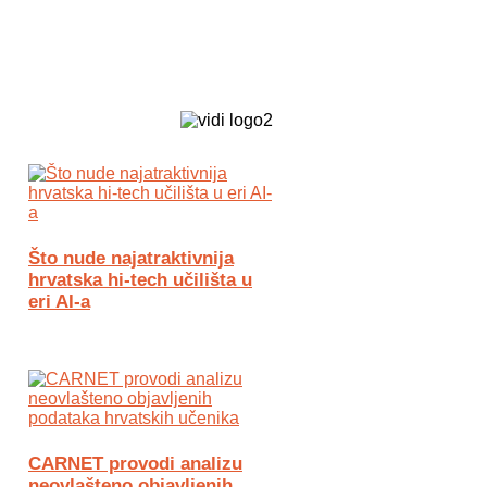
Biz Tech web portal powered by
Što nude najatraktivnija
hrvatska hi-tech učilišta u
eri AI-a
CARNET provodi analizu
neovlašteno objavljenih