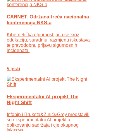
CARNET: Održana treća nacionalna
konferencija NKS-a
Kibernetička otpornost jača se kroz
edukaciju, suradnju, razmjenu iskustava
te pravodobnu prijavu sigurnosnih
incidenata.
Vijesti
Eksperimentalni AI projekt The
Night Shift
Infobip i Bruketa&Žinić&Grey predstavili
su eksperimentalni AI projekt u
oblikovanju sadržaja i cjelokupnog
iskustva.