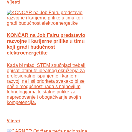
Vijesti
KONČAR na Job Fairu predstavio
razvojne i karijerne prilike u timu
koji gradi budućnost
elektroenergetike
Kada bi mladi STEM stručnjaci trebali
opisati atribute idealnog okruženja za
profesionalno ispunjenje i karijerni
razvoj, na listi prioriteta svakako bi se
našle mogućnosti rada s najnovijim
tehnologijama te stalne prilike za
napredovanje i obogaćivanje svojih
kompetencija.
Vijesti