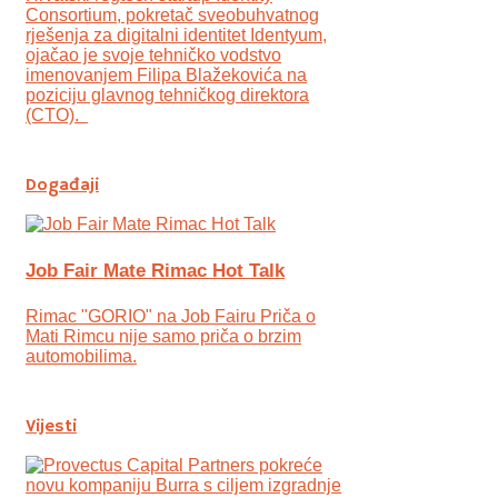
Consortium, pokretač sveobuhvatnog
rješenja za digitalni identitet Identyum,
ojаčao je svoje tehničko vodstvo
imenovanjem Filipa Blažekovića na
poziciju glavnog tehničkog direktora
(CTO).
Događaji
Job Fair Mate Rimac Hot Talk
Rimac "GORIO" na Job Fairu Priča o
Mati Rimcu nije samo priča o brzim
automobilima.
Vijesti