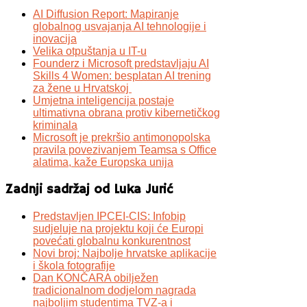
AI Diffusion Report: Mapiranje
globalnog usvajanja AI tehnologije i
inovacija
Velika otpuštanja u IT-u
Founderz i Microsoft predstavljaju AI
Skills 4 Women: besplatan AI trening
za žene u Hrvatskoj
Umjetna inteligencija postaje
ultimativna obrana protiv kibernetičkog
kriminala
Microsoft je prekršio antimonopolska
pravila povezivanjem Teamsa s Office
alatima, kaže Europska unija
Zadnji sadržaj od Luka Jurić
Predstavljen IPCEI-CIS: Infobip
sudjeluje na projektu koji će Europi
povećati globalnu konkurentnost
Novi broj: Najbolje hrvatske aplikacije
i škola fotografije
Dan KONČARA obilježen
tradicionalnom dodjelom nagrada
najboljim studentima TVZ-a i