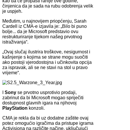
kao da će propasti ranije ove godine,
činjenica da je sada na rubu odobrenja velik
je uspjeh.
Međutim, u najnovijem priopćenju, Sarah
Cardell iz CMA-e izjavila je: „Bilo bi puno
bolje... da je Microsoft predstavio ovu
restrukturiranje tijekom našeg prvotnog
istraživanja“.
„Ovaj slučaj ilustrira troškove, nesigurnost i
kašnjenje s kojima se strane mogu suočiti
ako postoji vjerodostojna i učinkovita opcija
za ispravak, ali se ne stavi na stol u pravo
vrijeme“.
I
Sony
se prvotno usprotivio prodaji,
zabrinut da bi Microsoft mogao spriječiti
dostupnost glavnih igara na njihovoj
PlayStation
konzoli.
CMA je rekla da bi uz dodatne zaštite ovaj
potez omogućio igračima da pristupe igrama
Activisiona na različite načine, uključujući