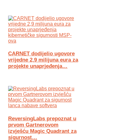
CARNET dodijelio ugovore
vrijedne 2,9 milijuna eura za
projekte unaprjeđenja…
ReversingLabs prepoznat u
prvom Gartnerovom
izvješću Magic Quadrant za
sigurnost…