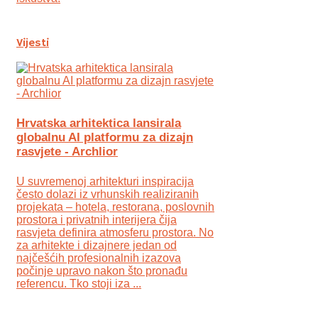
Vijesti
Hrvatska arhitektica lansirala
globalnu AI platformu za dizajn
rasvjete - Archlior
U suvremenoj arhitekturi inspiracija
često dolazi iz vrhunskih realiziranih
projekata – hotela, restorana, poslovnih
prostora i privatnih interijera čija
rasvjeta definira atmosferu prostora. No
za arhitekte i dizajnere jedan od
najčešćih profesionalnih izazova
počinje upravo nakon što pronađu
referencu. Tko stoji iza ...