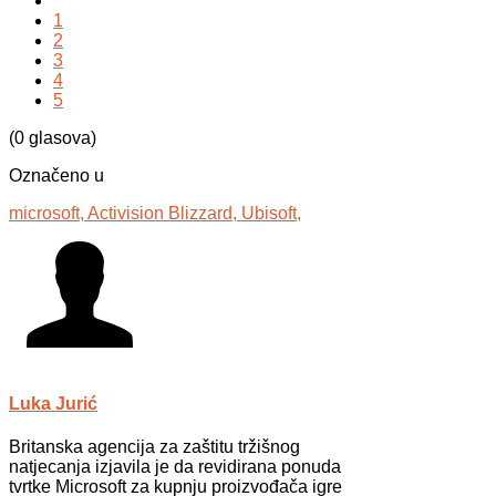
1
2
3
4
5
(0 glasova)
Označeno u
microsoft,
Activision Blizzard,
Ubisoft,
Luka Jurić
Britanska agencija za zaštitu tržišnog
natjecanja izjavila je da revidirana ponuda
tvrtke Microsoft za kupnju proizvođača igre