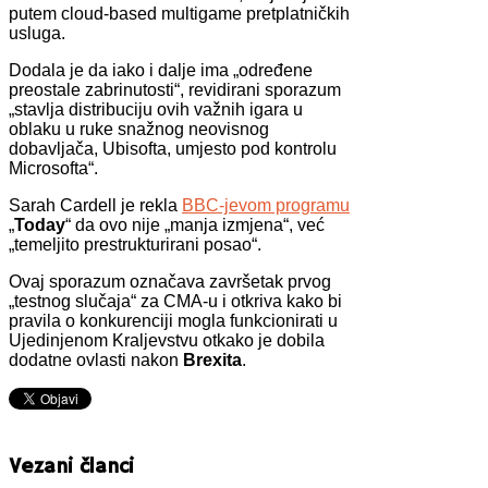
putem cloud-based multigame pretplatničkih
usluga.
Dodala je da iako i dalje ima „određene
preostale zabrinutosti“, revidirani sporazum
„stavlja distribuciju ovih važnih igara u
oblaku u ruke snažnog neovisnog
dobavljača, Ubisofta, umjesto pod kontrolu
Microsofta“.
Sarah Cardell je rekla
BBC-jevom programu
„
Today
“ da ovo nije „manja izmjena“, već
„temeljito prestrukturirani posao“.
Ovaj sporazum označava završetak prvog
„testnog slučaja“ za CMA-u i otkriva kako bi
pravila o konkurenciji mogla funkcionirati u
Ujedinjenom Kraljevstvu otkako je dobila
dodatne ovlasti nakon
Brexita
.
Vezani članci