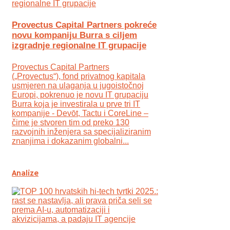
Provectus Capital Partners pokreće
novu kompaniju Burra s ciljem
izgradnje regionalne IT grupacije
Provectus Capital Partners
(„Provectus“), fond privatnog kapitala
usmjeren na ulaganja u jugoistočnoj
Europi, pokrenuo je novu IT grupaciju
Burra koja je investirala u prve tri IT
kompanije - Devōt, Tactu i CoreLine –
čime je stvoren tim od preko 130
razvojnih inženjera sa specijaliziranim
znanjima i dokazanim globalni...
Analize