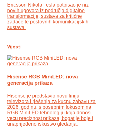
Ericsson Nikola Tesla potpisao je niz
novih ugovora iz područja digitalne
transformacije, sustava za kritične
zadaće te poslovnih komunikacijskih
sustava.
Vijesti
Hisense RGB MiniLED: nova
generacija prikaza
Hisense je predstavio novu liniju
televizora i rješenja za kućnu zabavu za
2026. godinu, s posebnim fokusom na
RGB MiniLED tehnologiju koja donosi
veću preciznost prikaza, bogatije boje i
unaprijeđeno iskustvo gledanja.