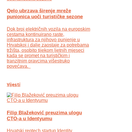
Qelo ubrzava širenje mreže
punionica uoči turističke sezone
Dok broj električnih vozila na europskim
cestama kontinuirano raste,
infrastruktura za njihovo punjenje u
Hrvatskoj i dalje zaostaje za potrebama
tržišta, osobito tijekom ljetnih mjeseci
kada se promet na turističkim i
tranzitnim pravcima višestruko
povećava.
Vijesti
Filip Blažeković preuzima ulogu
CTO-a u Identyumu
Hrvatski regtech startup Identity