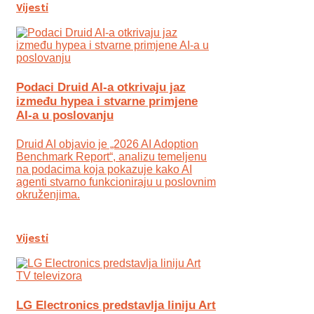
Vijesti
Podaci Druid AI-a otkrivaju jaz
između hypea i stvarne primjene
AI-a u poslovanju
Druid AI objavio je „2026 AI Adoption
Benchmark Report“, analizu temeljenu
na podacima koja pokazuje kako AI
agenti stvarno funkcioniraju u poslovnim
okruženjima.
Vijesti
LG Electronics predstavlja liniju Art