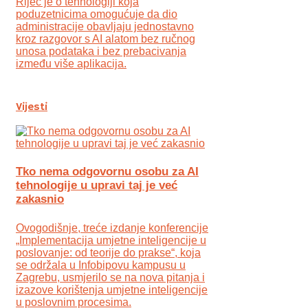
Riječ je o tehnologiji koja
poduzetnicima omogućuje da dio
administracije obavljaju jednostavno
kroz razgovor s AI alatom bez ručnog
unosa podataka i bez prebacivanja
između više aplikacija.
Vijesti
Tko nema odgovornu osobu za AI
tehnologije u upravi taj je već
zakasnio
Ovogodišnje, treće izdanje konferencije
„Implementacija umjetne inteligencije u
poslovanje: od teorije do prakse“, koja
se održala u Infobipovu kampusu u
Zagrebu, usmjerilo se na nova pitanja i
izazove korištenja umjetne inteligencije
u poslovnim procesima.