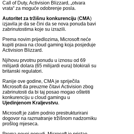
Call of Duty, Activision Blizzard, „otvara
vrata“ za moguće odobrenje posla.
Autoritet za tržišnu konkurenciju
(
CMA
)
izjavila je da se čini da se nova ponuda bavi
zabrinutostima koje su izrazili.
Prema novim prijedlozima, Microsoft neće
kupiti prava na cloud gaming koja posjeduje
Activision Blizzard.
Njihovu prvotnu ponudu u iznosu od 69
milijardi dolara (65 milijardi eura) blokirali su
britanski regulatori.
Ranije ove godine, CMA je spriječila
Microsoft da preuzme čitavi Activision zbog
zabrinutosti da bi taj posao mogao oštetiti
konkurenciju u cloud gamingu u
Ujedinjenom Kraljevstvu
.
Microsoft je zatim podnio prestrukturirani
dogovor na razmatranje tržišnom nadzorniku
prošlog mjeseca.
Prema novoj ponudi, Microsoft je pristao