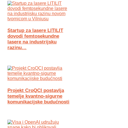
Startup za lasere LITILIT
dovodi femtosekundne
lasere na industrijsku
razinu…
Projekt CroQCI postavlja
temelje kvantno-sigurne
komunikacijske budućnosti