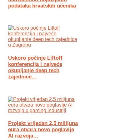
podataka hrvatskih učenika
Uskoro počinje Liftoff
konferencija i najveće
okupljanje deep tech
zajednice…
Projekt vrijedan 2,5 milijuna
eura otvara novo poglavlje
AI razvoja…