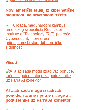
Novi američki studij iz kibernetičke
sigurnosti na hrvatskom tržištu
RIT Croatia, međunarodni kampus
američkog sveučilišta Rochester
Institute of Technology (RIT), pokreće
Cybersecurity, novi stručni
prijediplomski studij kibernetičke
sigurnosti.
Vijesti
AI alati sada mogu izrađivati
ponude, račune i putne naloge za
poduzetnike uz Parra AI konektor