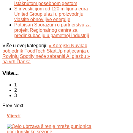
istaknutom posebnom gestom
S investicijom od 120 milijuna eura
United Group ulazi u proizvodnju
vlastite obnovljive energije
Potpisan Sporazum o partnerstvu za
projekt Regionalnog centra za
predinkubaciju u pametnoj industriji
Više u ovoj kategoriji:
« Korejski Nuvilab
pobjednik FoodTech StartUp natjecanja u
Rovinju
Spotify neće zabraniti AI glazbu »
na vrh članka
Više...
1
2
3
Prev
Next
Vijesti