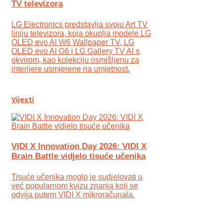
TV televizora
LG Electronics predstavlja svoju Art TV
liniju televizora, koja okuplja modele LG
OLED evo AI W6 Wallpaper TV, LG
OLED evo AI G6 i LG Gallery TV AI s
okvirom, kao kolekciju osmišljenu za
interijere usmjerene na umjetnost.
Vijesti
VIDI X Innovation Day 2026: VIDI X
Brain Battle vidjelo tisuće učenika
Tisuće učenika moglo je sudjelovati u
već popularnom kvizu znanja koji se
odvija putem VIDI X mikroračunala.