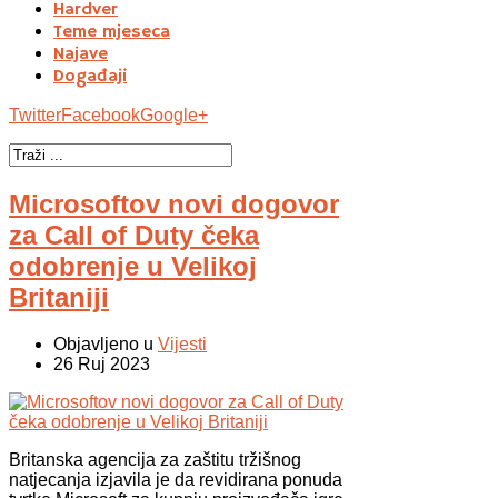
Hardver
Teme mjeseca
Najave
Događaji
Twitter
Facebook
Google+
Microsoftov novi dogovor
za Call of Duty čeka
odobrenje u Velikoj
Britaniji
Objavljeno u
Vijesti
26 Ruj 2023
Britanska agencija za zaštitu tržišnog
natjecanja izjavila je da revidirana ponuda