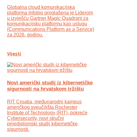
Globalna cloud komunikacijska
platforma Infobip proglašena je Liderom
u izvješću Gartner Magic Quadrant za
komunikacijsku platformu kao uslugu
(Communications Platform as a Service)
za 2026. godinu.
Vijesti
Novi američki studij iz kibernetičke
sigurnosti na hrvatskom tržištu
RIT Croatia, međunarodni kampus
američkog sveučilišta Rochester
Institute of Technology (RIT), pokreće
Cybersecurity, novi stručni
prijediplomski studij kibernetičke
sigurnosti.