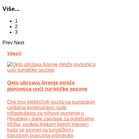
Više...
1
2
3
Prev
Next
Vijesti
Qelo ubrzava širenje mreže
punionica uoči turističke sezone
Dok broj električnih vozila na europskim
cestama kontinuirano raste,
infrastruktura za njihovo punjenje u
Hrvatskoj i dalje zaostaje za potrebama
tržišta, osobito tijekom ljetnih mjeseci
kada se promet na turističkim i
tranzitnim pravcima višestruko