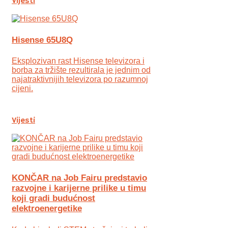
Vijesti
Hisense 65U8Q
Eksplozivan rast Hisense televizora i
borba za tržište rezultirala je jednim od
najatraktivnijih televizora po razumnoj
cijeni.
Vijesti
KONČAR na Job Fairu predstavio
razvojne i karijerne prilike u timu
koji gradi budućnost
elektroenergetike