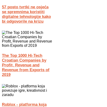
57 posto tvrtki ne osjeća
se spremnima koristiti
digitalne tehnologije kako
bi odgovorile na krizu
The Top 1000 Hi-Tech
Croatian Companies by
Profit, Revenue and
Revenue from Exports of
2019
Roblox - platforma koja