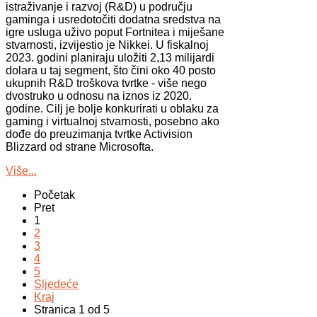
istraživanje i razvoj (R&D) u području
gaminga i usredotočiti dodatna sredstva na
igre usluga uživo poput Fortnitea i miješane
stvarnosti, izvijestio je Nikkei. U fiskalnoj
2023. godini planiraju uložiti 2,13 milijardi
dolara u taj segment, što čini oko 40 posto
ukupnih R&D troškova tvrtke - više nego
dvostruko u odnosu na iznos iz 2020.
godine. Cilj je bolje konkurirati u oblaku za
gaming i virtualnoj stvarnosti, posebno ako
dođe do preuzimanja tvrtke Activision
Blizzard od strane Microsofta.
Više...
Početak
Pret
1
2
3
4
5
Sljedeće
Kraj
Stranica 1 od 5