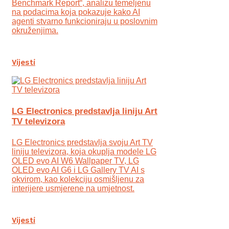
Benchmark Report“, analizu temeljenu
na podacima koja pokazuje kako AI
agenti stvarno funkcioniraju u poslovnim
okruženjima.
Vijesti
LG Electronics predstavlja liniju Art
TV televizora
LG Electronics predstavlja svoju Art TV
liniju televizora, koja okuplja modele LG
OLED evo AI W6 Wallpaper TV, LG
OLED evo AI G6 i LG Gallery TV AI s
okvirom, kao kolekciju osmišljenu za
interijere usmjerene na umjetnost.
Vijesti