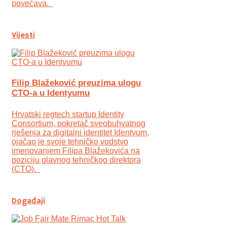
povećava.
Vijesti
Filip Blažeković preuzima ulogu
CTO-a u Identyumu
Hrvatski regtech startup Identity
Consortium, pokretač sveobuhvatnog
rješenja za digitalni identitet Identyum,
ojаčao je svoje tehničko vodstvo
imenovanjem Filipa Blažekovića na
poziciju glavnog tehničkog direktora
(CTO).
Događaji