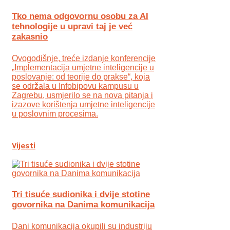
Tko nema odgovornu osobu za AI
tehnologije u upravi taj je već
zakasnio
Ovogodišnje, treće izdanje konferencije
„Implementacija umjetne inteligencije u
poslovanje: od teorije do prakse“, koja
se održala u Infobipovu kampusu u
Zagrebu, usmjerilo se na nova pitanja i
izazove korištenja umjetne inteligencije
u poslovnim procesima.
Vijesti
Tri tisuće sudionika i dvije stotine
govornika na Danima komunikacija
Dani komunikacija okupili su industriju