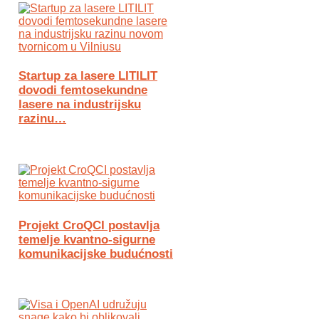
Startup za lasere LITILIT
dovodi femtosekundne
lasere na industrijsku
razinu…
Projekt CroQCI postavlja
temelje kvantno-sigurne
komunikacijske budućnosti