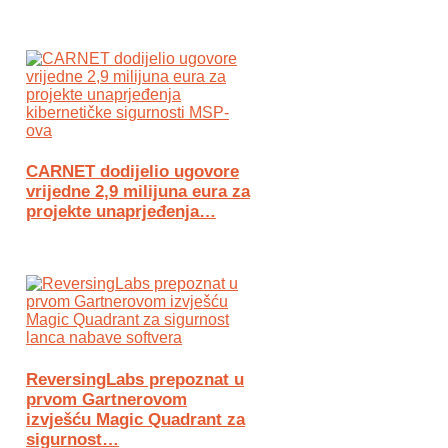
CARNET dodijelio ugovore
vrijedne 2,9 milijuna eura za
projekte unaprjeđenja…
ReversingLabs prepoznat u
prvom Gartnerovom
izvješću Magic Quadrant za
sigurnost…