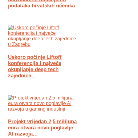
podataka hrvatskih učenika
Uskoro počinje Liftoff
konferencija i najveće
okupljanje deep tech
zajednice…
Projekt vrijedan 2,5 milijuna
eura otvara novo poglavlje
AI razvoja…