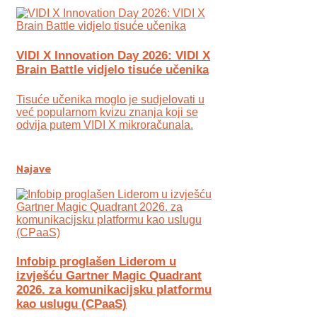
VIDI X Innovation Day 2026: VIDI X
Brain Battle vidjelo tisuće učenika
Tisuće učenika moglo je sudjelovati u
već popularnom kvizu znanja koji se
odvija putem VIDI X mikroračunala.
Najave
Infobip proglašen Liderom u
izvješću Gartner Magic Quadrant
2026. za komunikacijsku platformu
kao uslugu (CPaaS)