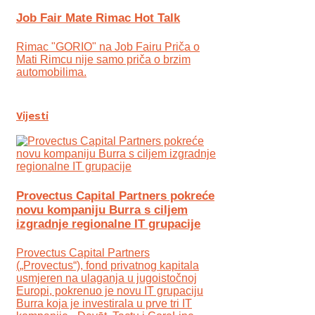
Job Fair Mate Rimac Hot Talk
Rimac "GORIO" na Job Fairu Priča o
Mati Rimcu nije samo priča o brzim
automobilima.
Vijesti
Provectus Capital Partners pokreće
novu kompaniju Burra s ciljem
izgradnje regionalne IT grupacije
Provectus Capital Partners
(„Provectus“), fond privatnog kapitala
usmjeren na ulaganja u jugoistočnoj
Europi, pokrenuo je novu IT grupaciju
Burra koja je investirala u prve tri IT