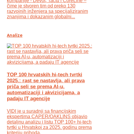
kompanije - Devōt, Tactu i CoreLine –
čime je stvoren tim od preko 130
razvojnih inženjera sa specijaliziranim
znanjima i dokazanim globalni...
Analize
TOP 100 hrvatskih hi-tech tvrtki
2025.: rast se nastavlja, ali prava
priča seli se prema AI-u,
automatizaciji i akvizicijama, a
padaju IT agencije
VIDI je u suradnji sa financijskim
ekspertima CAPER/OAKLINS objavio
detaljnu analizu i listu TOP 100+ hi-tech
tvrtki u Hrvatskoj za 2025. godinu prema
kriteriju prihoda.