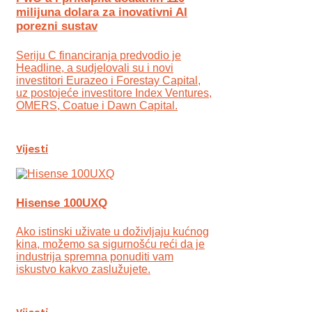
milijuna dolara za inovativni AI
porezni sustav
Seriju C financiranja predvodio je
Headline, a sudjelovali su i novi
investitori Eurazeo i Forestay Capital,
uz postojeće investitore Index Ventures,
OMERS, Coatue i Dawn Capital.
Vijesti
Hisense 100UXQ
Ako istinski uživate u doživljaju kućnog
kina, možemo sa sigurnošću reći da je
industrija spremna ponuditi vam
iskustvo kakvo zaslužujete.