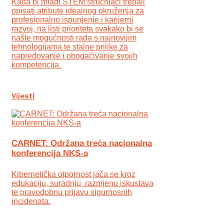
Kada bi mladi STEM stručnjaci trebali
opisati atribute idealnog okruženja za
profesionalno ispunjenje i karijerni
razvoj, na listi prioriteta svakako bi se
našle mogućnosti rada s najnovijim
tehnologijama te stalne prilike za
napredovanje i obogaćivanje svojih
kompetencija.
Vijesti
CARNET: Održana treća nacionalna
konferencija NKS-a
Kibernetička otpornost jača se kroz
edukaciju, suradnju, razmjenu iskustava
te pravodobnu prijavu sigurnosnih
incidenata.