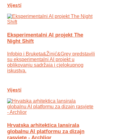
Vijesti
Eksperimentalni AI projekt The
Night Shift
Infobip i Bruketa&Žinić&Grey predstavili
su eksperimentalni AI projekt u
oblikovanju sadržaja i cjelokupnog
iskustva.
Vijesti
Hrvatska arhitektica lansirala
globalnu AI platformu za dizajn
rasvjete - Archlior