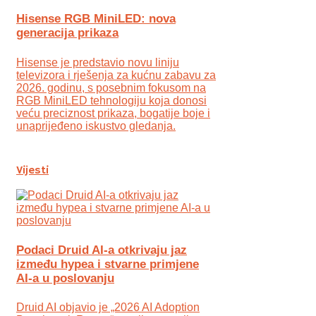
Hisense RGB MiniLED: nova
generacija prikaza
Hisense je predstavio novu liniju
televizora i rješenja za kućnu zabavu za
2026. godinu, s posebnim fokusom na
RGB MiniLED tehnologiju koja donosi
veću preciznost prikaza, bogatije boje i
unaprijeđeno iskustvo gledanja.
Vijesti
Podaci Druid AI-a otkrivaju jaz
između hypea i stvarne primjene
AI-a u poslovanju
Druid AI objavio je „2026 AI Adoption