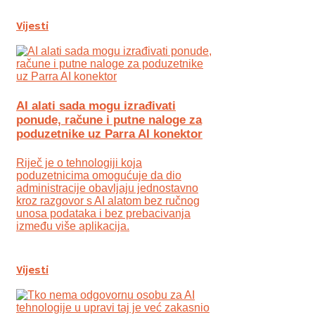
Vijesti
AI alati sada mogu izrađivati
ponude, račune i putne naloge za
poduzetnike uz Parra AI konektor
Riječ je o tehnologiji koja
poduzetnicima omogućuje da dio
administracije obavljaju jednostavno
kroz razgovor s AI alatom bez ručnog
unosa podataka i bez prebacivanja
između više aplikacija.
Vijesti