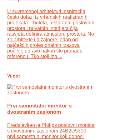
U suvremenoj arhitekturi inspiracija
često dolazi iz vrhunskih realiziranih
projekata – hotela, restorana, poslovnih
prostora i privatnih interijera čija
rasvjeta definira atmosferu prostora. No
za arhitekte i dizajnere jedan od
najčešćih profesionalnih izazova
počinje upravo nakon što pronađu
referencu. Tko stoji iza ...
Vijesti
Prvi samostalni monitor s
dvostranim zaslonom
Predstavljen je Philips poslovni monitor
s dvostranim zaslonom 24B2D5300,
prvi samostalni monitor koji donosi