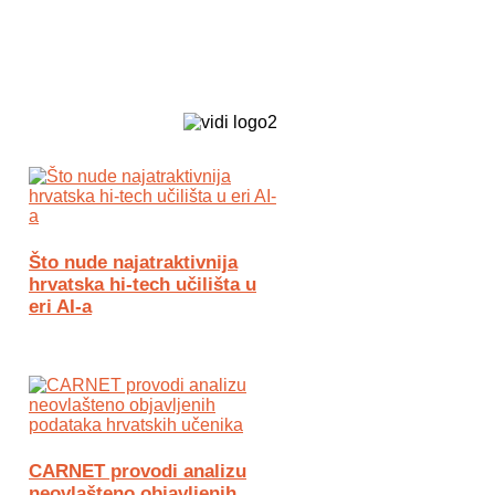
Biz Tech web portal powered by
Što nude najatraktivnija
hrvatska hi-tech učilišta u
eri AI-a
CARNET provodi analizu
neovlašteno objavljenih