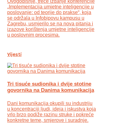
Ovogodišnje, treće izdanje konferencije
„Implementacija umjetne inteligencije u
poslovanje: od teorije do prakse“, koja
se održala u Infobipovu kampusu u
Zagrebu, usmjerilo se na nova pitanja i
izazove korištenja umjetne inteligencije
u poslovnim procesima.
Vijesti
Tri tisuće sudionika i dvije stotine
govornika na Danima komunikacija
Dani komunikacija okupili su industriju
u koncentraciji ljudi, ideja i iskustva koja
vrlo brzo podiže razinu struke i pokreće
konkretne teme, smjerove i suradnje.