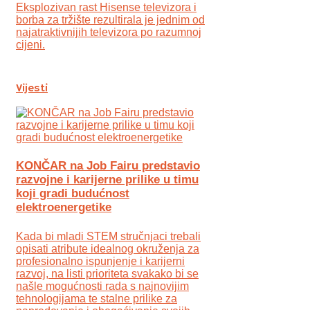
Eksplozivan rast Hisense televizora i
borba za tržište rezultirala je jednim od
najatraktivnijih televizora po razumnoj
cijeni.
Vijesti
KONČAR na Job Fairu predstavio
razvojne i karijerne prilike u timu
koji gradi budućnost
elektroenergetike
Kada bi mladi STEM stručnjaci trebali
opisati atribute idealnog okruženja za
profesionalno ispunjenje i karijerni
razvoj, na listi prioriteta svakako bi se
našle mogućnosti rada s najnovijim
tehnologijama te stalne prilike za