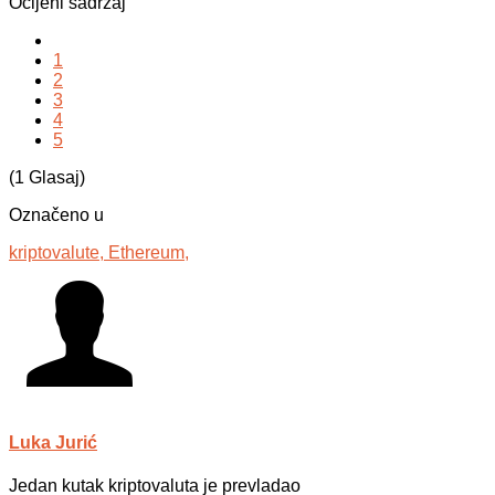
Ocijeni sadržaj
1
2
3
4
5
(1 Glasaj)
Označeno u
kriptovalute,
Ethereum,
Luka Jurić
Jedan kutak kriptovaluta je prevladao