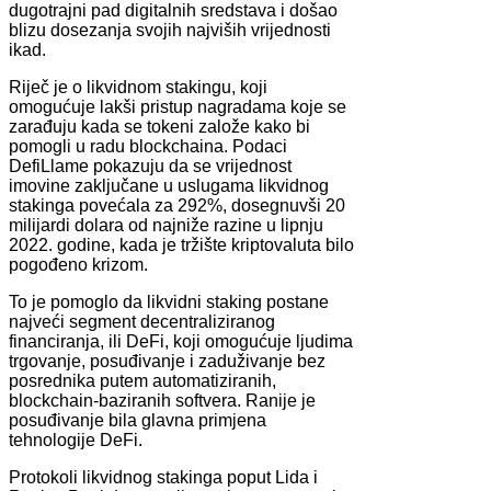
dugotrajni pad digitalnih sredstava i došao
blizu dosezanja svojih najviših vrijednosti
ikad.
Riječ je o likvidnom stakingu, koji
omogućuje lakši pristup nagradama koje se
zarađuju kada se tokeni založe kako bi
pomogli u radu blockchaina. Podaci
DefiLlame pokazuju da se vrijednost
imovine zaključane u uslugama likvidnog
stakinga povećala za 292%, dosegnuvši 20
milijardi dolara od najniže razine u lipnju
2022. godine, kada je tržište kriptovaluta bilo
pogođeno krizom.
To je pomoglo da likvidni staking postane
najveći segment decentraliziranog
financiranja, ili DeFi, koji omogućuje ljudima
trgovanje, posuđivanje i zaduživanje bez
posrednika putem automatiziranih,
blockchain-baziranih softvera. Ranije je
posuđivanje bila glavna primjena
tehnologije DeFi.
Protokoli likvidnog stakinga poput Lida i