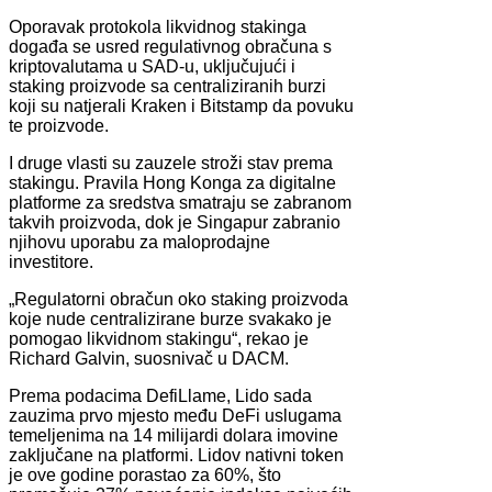
Oporavak protokola likvidnog stakinga
događa se usred regulativnog obračuna s
kriptovalutama u SAD-u, uključujući i
staking proizvode sa centraliziranih burzi
koji su natjerali Kraken i Bitstamp da povuku
te proizvode.
I druge vlasti su zauzele stroži stav prema
stakingu. Pravila Hong Konga za digitalne
platforme za sredstva smatraju se zabranom
takvih proizvoda, dok je Singapur zabranio
njihovu uporabu za maloprodajne
investitore.
„Regulatorni obračun oko staking proizvoda
koje nude centralizirane burze svakako je
pomogao likvidnom stakingu“, rekao je
Richard Galvin, suosnivač u DACM.
Prema podacima DefiLlame, Lido sada
zauzima prvo mjesto među DeFi uslugama
temeljenima na 14 milijardi dolara imovine
zaključane na platformi. Lidov nativni token
je ove godine porastao za 60%, što