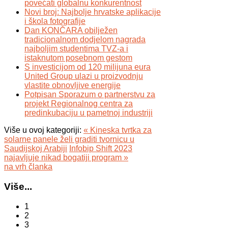
povećati globalnu konkurentnost
Novi broj: Najbolje hrvatske aplikacije
i škola fotografije
Dan KONČARA obilježen
tradicionalnom dodjelom nagrada
najboljim studentima TVZ-a i
istaknutom posebnom gestom
S investicijom od 120 milijuna eura
United Group ulazi u proizvodnju
vlastite obnovljive energije
Potpisan Sporazum o partnerstvu za
projekt Regionalnog centra za
predinkubaciju u pametnoj industriji
Više u ovoj kategoriji:
« Kineska tvrtka za
solarne panele želi graditi tvornicu u
Saudijskoj Arabiji
Infobip Shift 2023
najavljuje nikad bogatiji program »
na vrh članka
Više...
1
2
3