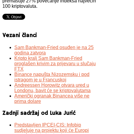
premašuje 27% povećanje indeksa najvećih
100 kriptovaluta.
Vezani članci
Sam Bankman-Fried osuđen je na 25
godina zatvora
Kripto kralj Sam Bankman-Fried
proglašen krivim za prijevaru u slučaju
FTX
Binance napušta Nizozemsku i pod
istragom je u Francuskoj
Andreessen Horowitz otvara ured u
Londonu, bavit će se kriptovalutama
Američki ogranak Binancea više ne
prima dolare
Zadnji sadržaj od Luka Jurić
Predstavljen IPCEI-CIS: Infobip
sudjeluje na projektu koji će Europi