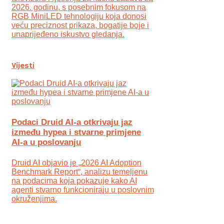
2026. godinu, s posebnim fokusom na
RGB MiniLED tehnologiju koja donosi
veću preciznost prikaza, bogatije boje i
unaprijeđeno iskustvo gledanja.
Vijesti
Podaci Druid AI-a otkrivaju jaz
između hypea i stvarne primjene
AI-a u poslovanju
Druid AI objavio je „2026 AI Adoption
Benchmark Report“, analizu temeljenu
na podacima koja pokazuje kako AI
agenti stvarno funkcioniraju u poslovnim
okruženjima.