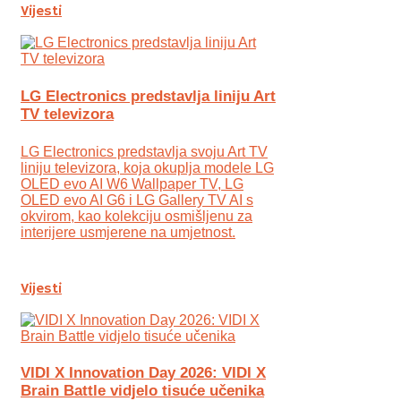
Vijesti
LG Electronics predstavlja liniju Art
TV televizora
LG Electronics predstavlja svoju Art TV
liniju televizora, koja okuplja modele LG
OLED evo AI W6 Wallpaper TV, LG
OLED evo AI G6 i LG Gallery TV AI s
okvirom, kao kolekciju osmišljenu za
interijere usmjerene na umjetnost.
Vijesti
VIDI X Innovation Day 2026: VIDI X
Brain Battle vidjelo tisuće učenika