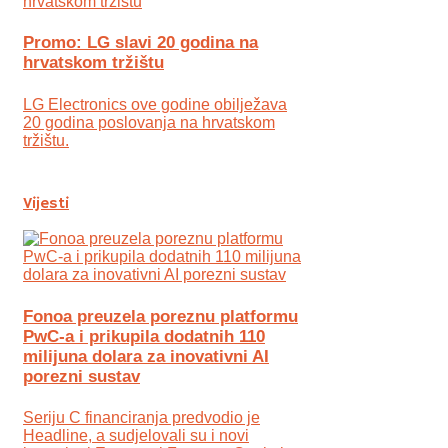
Promo: LG slavi 20 godina na
hrvatskom tržištu
LG Electronics ove godine obilježava
20 godina poslovanja na hrvatskom
tržištu.
Vijesti
Fonoa preuzela poreznu platformu
PwC-a i prikupila dodatnih 110
milijuna dolara za inovativni AI
porezni sustav
Seriju C financiranja predvodio je
Headline, a sudjelovali su i novi