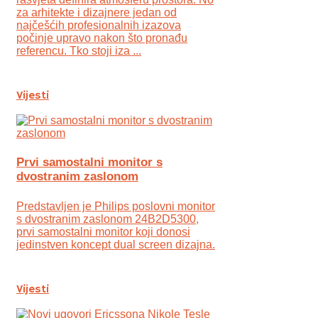
za arhitekte i dizajnere jedan od
najčešćih profesionalnih izazova
počinje upravo nakon što pronađu
referencu. Tko stoji iza ...
Vijesti
Prvi samostalni monitor s
dvostranim zaslonom
Predstavljen je Philips poslovni monitor
s dvostranim zaslonom 24B2D5300,
prvi samostalni monitor koji donosi
jedinstven koncept dual screen dizajna.
Vijesti