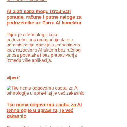
AI alati sada mogu izrađivati
ponude, račune i putne naloge za
poduzetnike uz Parra AI konektor
Riječ je o tehnologiji koja
poduzetnicima omogućuje da dio
administracije obavljaju jednostavno
kroz razgovor s AI alatom bez ručnog
unosa podataka i bez prebacivanja
između više aplikacija.
Vijesti
Tko nema odgovornu osobu za AI
tehnologije u upravi taj je već
zakasnio