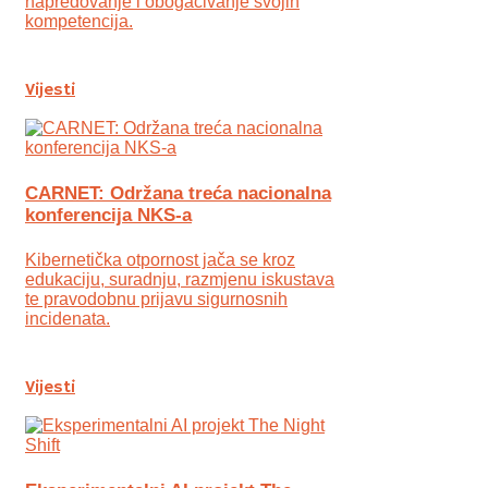
napredovanje i obogaćivanje svojih
kompetencija.
Vijesti
CARNET: Održana treća nacionalna
konferencija NKS-a
Kibernetička otpornost jača se kroz
edukaciju, suradnju, razmjenu iskustava
te pravodobnu prijavu sigurnosnih
incidenata.
Vijesti