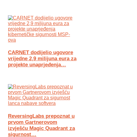
CARNET dodijelio ugovore
vrijedne 2,9 milijuna eura za
projekte unaprjeđenja…
ReversingLabs prepoznat u
prvom Gartnerovom
izvješću Magic Quadrant za
sigurnost…