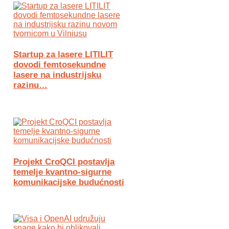
Startup za lasere LITILIT
dovodi femtosekundne
lasere na industrijsku
razinu…
Projekt CroQCI postavlja
temelje kvantno-sigurne
komunikacijske budućnosti