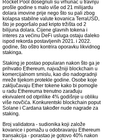
Rocket Pool dosegnuli su vrhunac u travnju
prošle godine s malo više od 21 milijardu
dolara imovine prije nego što su pali zbog
kolapsa stabilne valute kovanica TerraUSD,
što je pogoršalo pad kripto tržišta od 2
bilijuna dolara. Cijene glavnih tokena i
interes za većinu DeFi usluga ostaju daleko
ispod rekorda postavljenih 2021. i 2022.
godine, što oštro kontrira oporavku likvidnog
stakinga.
Staking je postao popularan nakon što ga je
prihvatio Ethereum, najvažniji blockchain u
komercijalnom smislu, kao dio nadogradnji
mreže tijekom protekle godine. Osobe koje
zaključavaju Ether tokene kako bi pomogle
u radu Ethereuma trenutno zarađuju
ekvivalent od otprilike 4% godišnje u obliku
više novčića. Konkurentski blockchain poput
Solane i Cardana također nude nagrade za
staking.
Broj validatora - sudionika koji založe
kovanice i pomažu u odobravanju Ethereum
transakcija - porastao je gotovo 40% nakon