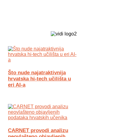
Biz Tech web portal powered by
Što nude najatraktivnija
hrvatska hi-tech učilišta u
eri AI-a
CARNET provodi analizu
neovlašteno objavljenih