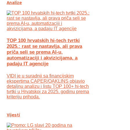
Analize
TOP 100 hrvatskih hi-tech tvrtki
2025.: rast se nastavlja, ali prava
priča seli se prema AI-u,
automatizaciji i akvizicijama, a
padaju IT agencije
VIDI je u suradnji sa financijskim
ekspertima CAPER/OAKLINS objavio
detaljnu analizu i listu TOP 100+ hi-tech
tvrtki u Hrvatskoj za 2025. godinu prema
kriteriju prihoda.
Vijesti