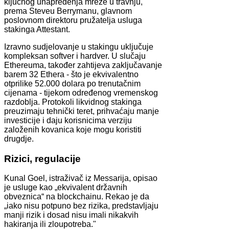
ključnog unapređenja mreže u travnju,
prema Steveu Berrymanu, glavnom
poslovnom direktoru pružatelja usluga
stakinga Attestant.
Izravno sudjelovanje u stakingu uključuje
kompleksan softver i hardver. U slučaju
Ethereuma, također zahtijeva zaključavanje
barem 32 Ethera - što je ekvivalentno
otprilike 52.000 dolara po trenutačnim
cijenama - tijekom određenog vremenskog
razdoblja. Protokoli likvidnog stakinga
preuzimaju tehnički teret, prihvaćaju manje
investicije i daju korisnicima verziju
založenih kovanica koje mogu koristiti
drugdje.
Rizici, regulacije
Kunal Goel, istraživač iz Messarija, opisao
je usluge kao „ekvivalent državnih
obveznica“ na blockchainu. Rekao je da
„iako nisu potpuno bez rizika, predstavljaju
manji rizik i dosad nisu imali nikakvih
hakiranja ili zloupotreba."