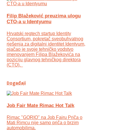
Filip Blažeković preuzima ulogu
CTO-a u Identyumu
Hrvatski regtech startup Identity
Consortium, pokretač sveobuhvatnog
rješenja za digitalni identitet Identyum,
ojаčao je svoje tehničko vodstvo
imenovanjem Filipa Blažekovića na
poziciju glavnog tehničkog direktora
(CTO).
Događaji
Job Fair Mate Rimac Hot Talk
Rimac "GORIO" na Job Fairu Priča o
Mati Rimcu nije samo priča o brzim
automobilima.