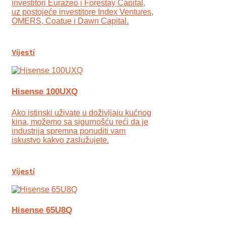
investitori Eurazeo i Forestay Capital,
uz postojeće investitore Index Ventures,
OMERS, Coatue i Dawn Capital.
Vijesti
Hisense 100UXQ
Ako istinski uživate u doživljaju kućnog
kina, možemo sa sigurnošću reći da je
industrija spremna ponuditi vam
iskustvo kakvo zaslužujete.
Vijesti
Hisense 65U8Q