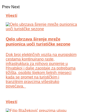
Prev
Next
Vijesti
Qelo ubrzava širenje mreže
punionica uoči turističke sezone
Dok broj električnih vozila na europskim
cestama kontinuirano raste,
infrastruktura za njihovo punjenje u
Hrvatskoj i dalje zaostaje za potrebama
tržišta, osobito tijekom ljetnih mjeseci
kada se promet na turističkim i
tranzitnim pravcima višestruko
povećava.
Vijesti