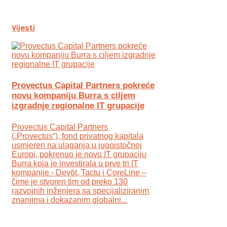
Vijesti
Provectus Capital Partners pokreće
novu kompaniju Burra s ciljem
izgradnje regionalne IT grupacije
Provectus Capital Partners
(„Provectus“), fond privatnog kapitala
usmjeren na ulaganja u jugoistočnoj
Europi, pokrenuo je novu IT grupaciju
Burra koja je investirala u prve tri IT
kompanije - Devōt, Tactu i CoreLine –
čime je stvoren tim od preko 130
razvojnih inženjera sa specijaliziranim
znanjima i dokazanim globalni...