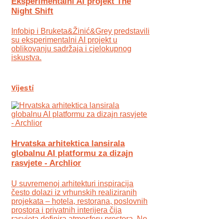
Eksperimentalni AI projekt The
Night Shift
Infobip i Bruketa&Žinić&Grey predstavili
su eksperimentalni AI projekt u
oblikovanju sadržaja i cjelokupnog
iskustva.
Vijesti
Hrvatska arhitektica lansirala
globalnu AI platformu za dizajn
rasvjete - Archlior
U suvremenoj arhitekturi inspiracija
često dolazi iz vrhunskih realiziranih
projekata – hotela, restorana, poslovnih
prostora i privatnih interijera čija
rasvjeta definira atmosferu prostora. No