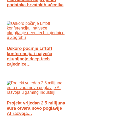
podataka hrvatskih učenika
Uskoro počinje Liftoff
konferencija i najveće
okupljanje deep tech
zajednice…
Projekt vrijedan 2,5 milijuna
eura otvara novo poglavlje
AI razvoja…