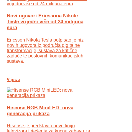
Novi ugovori Ericssona Nikole
Tesle vrijedni više od 24 milijuna
eura
Ericsson Nikola Tesla potpisao je niz
novih ugovora iz područja digitalne
transformacije, sustava za kritične
zadaće te poslovnih komunikacijskih
sustava.
Vijesti
Hisense RGB MiniLED: nova
generacija prikaza
Hisense je predstavio novu liniju
televizora i rješenja za kućnu zabavu za