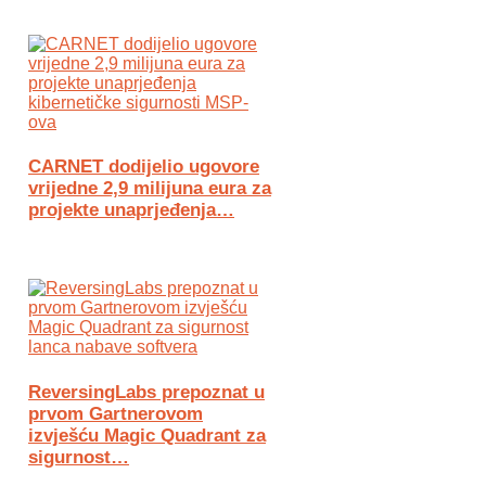
CARNET dodijelio ugovore
vrijedne 2,9 milijuna eura za
projekte unaprjeđenja…
ReversingLabs prepoznat u
prvom Gartnerovom
izvješću Magic Quadrant za
sigurnost…