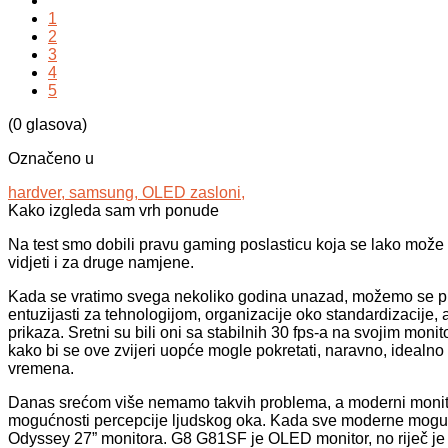
1
2
3
4
5
(0 glasova)
Označeno u
hardver,
samsung,
OLED zasloni,
Kako izgleda sam vrh ponude
Na test smo dobili pravu gaming poslasticu koja se lako može
vidjeti i za druge namjene.
Kada se vratimo svega nekoliko godina unazad, možemo se pris
entuzijasti za tehnologijom, organizacije oko standardizacije, 
prikaza. Sretni su bili oni sa stabilnih 30 fps-a na svojim mo
kako bi se ove zvijeri uopće mogle pokretati, naravno, idealno 
vremena.
Danas srećom više nemamo takvih problema, a moderni monitor
mogućnosti percepcije ljudskog oka. Kada sve moderne moguć
Odyssey 27” monitora. G8 G81SF je OLED monitor, no riječ j