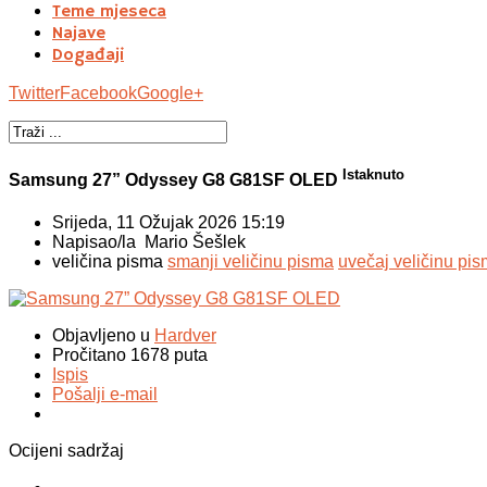
Teme mjeseca
Najave
Događaji
Twitter
Facebook
Google+
Istaknuto
Samsung 27” Odyssey G8 G81SF OLED
Srijeda, 11 Ožujak 2026 15:19
Napisao/la Mario Šešlek
veličina pisma
smanji veličinu pisma
uvečaj veličinu pi
Objavljeno u
Hardver
Pročitano 1678 puta
Ispis
Pošalji e-mail
Ocijeni sadržaj