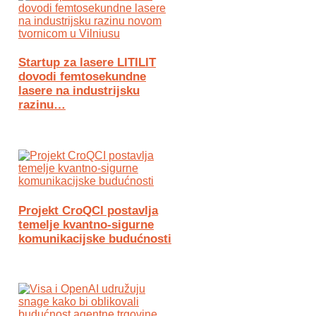
Startup za lasere LITILIT
dovodi femtosekundne
lasere na industrijsku
razinu…
Projekt CroQCI postavlja
temelje kvantno-sigurne
komunikacijske budućnosti