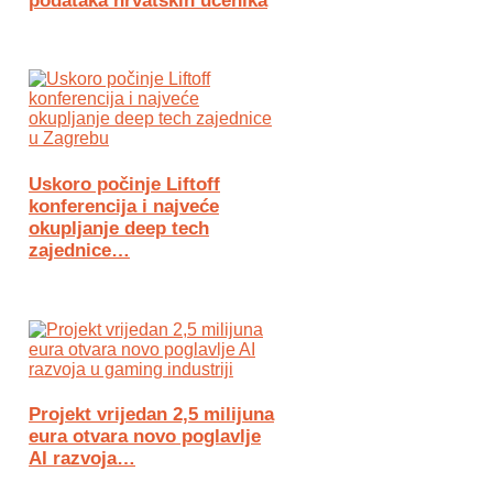
podataka hrvatskih učenika
Uskoro počinje Liftoff
konferencija i najveće
okupljanje deep tech
zajednice…
Projekt vrijedan 2,5 milijuna
eura otvara novo poglavlje
AI razvoja…