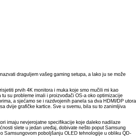
 nazvati draguljem vašeg gaming setupa, a lako ju se može
jetiti prvih 4K monitora i muka koje smo mučili mi kao
a tu su probleme imali i proizvođači OS-a oko optimizacije
nitorima, a sjećamo se i razdvojenih panela sa dva HDMI/DP utora
sa dvije grafičke kartice. Sve u svemu, bila su to zanimljiva
i imaju nevjerojatne specifikacije koje daleko nadilaze
nosti slete u jedan uređaj, dobivate nešto poput Samsung
e o Samsungovom poboljšanju OLED tehnologije u obliku QD-