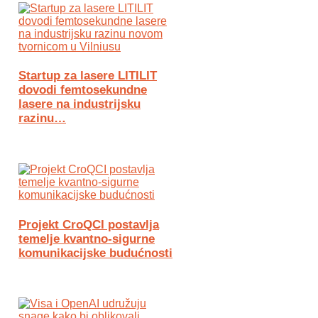
Startup za lasere LITILIT
dovodi femtosekundne
lasere na industrijsku
razinu…
Projekt CroQCI postavlja
temelje kvantno-sigurne
komunikacijske budućnosti