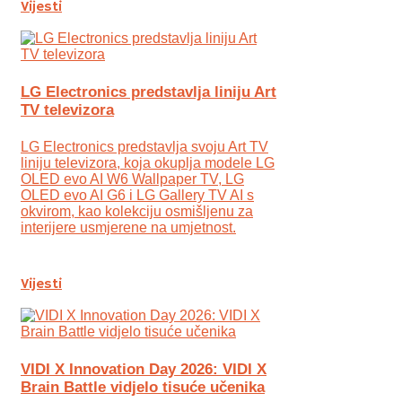
Vijesti
LG Electronics predstavlja liniju Art
TV televizora
LG Electronics predstavlja svoju Art TV
liniju televizora, koja okuplja modele LG
OLED evo AI W6 Wallpaper TV, LG
OLED evo AI G6 i LG Gallery TV AI s
okvirom, kao kolekciju osmišljenu za
interijere usmjerene na umjetnost.
Vijesti
VIDI X Innovation Day 2026: VIDI X
Brain Battle vidjelo tisuće učenika