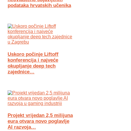
podataka hrvatskih učenika
Uskoro počinje Liftoff
konferencija i najveće
okupljanje deep tech
zajednice…
Projekt vrijedan 2,5 milijuna
eura otvara novo poglavlje
AI razvoja…