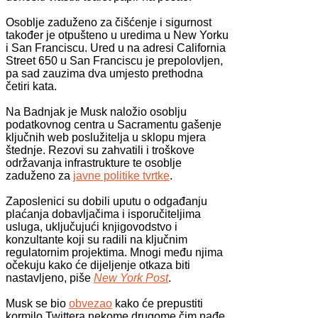
Osoblje zaduženo za čišćenje i sigurnost
također je otpušteno u uredima u New Yorku
i San Franciscu. Ured u na adresi California
Street 650 u San Franciscu je prepolovljen,
pa sad zauzima dva umjesto prethodna
četiri kata.
Na Badnjak je Musk naložio osoblju
podatkovnog centra u Sacramentu gašenje
ključnih web poslužitelja u sklopu mjera
štednje. Rezovi su zahvatili i troškove
održavanja infrastrukture te osoblje
zaduženo za
javne politike tvrtke
.
Zaposlenici su dobili uputu o odgađanju
plaćanja dobavljačima i isporučiteljima
usluga, uključujući knjigovodstvo i
konzultante koji su radili na ključnim
regulatornim projektima. Mnogi među njima
očekuju kako će dijeljenje otkaza biti
nastavljeno, piše
New York Post
.
Musk se bio
obvezao
kako će prepustiti
kormilo Twittera nekome drugome čim nađe