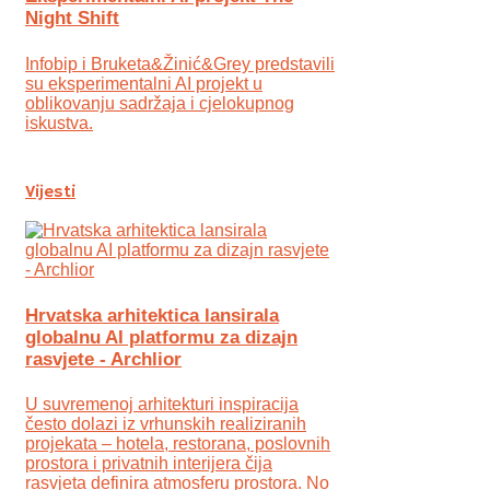
Night Shift
Infobip i Bruketa&Žinić&Grey predstavili
su eksperimentalni AI projekt u
oblikovanju sadržaja i cjelokupnog
iskustva.
Vijesti
Hrvatska arhitektica lansirala
globalnu AI platformu za dizajn
rasvjete - Archlior
U suvremenoj arhitekturi inspiracija
često dolazi iz vrhunskih realiziranih
projekata – hotela, restorana, poslovnih
prostora i privatnih interijera čija
rasvjeta definira atmosferu prostora. No