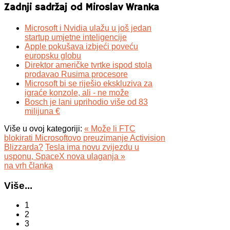
Zadnji sadržaj od Miroslav Wranka
Microsoft i Nvidia ulažu u još jedan
startup umjetne inteligencije
Apple pokušava izbjeći poveću
europsku globu
Direktor američke tvrtke ispod stola
prodavao Rusima procesore
Microsoft bi se riješio ekskluziva za
igraće konzole, ali - ne može
Bosch je lani uprihodio više od 83
milijuna €
Više u ovoj kategoriji:
« Može li FTC
blokirati Microsoftovo preuzimanje Activision
Blizzarda?
Tesla ima novu zvijezdu u
usponu, SpaceX nova ulaganja »
na vrh članka
Više...
1
2
3