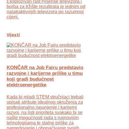
Eksplozivan rast Hisense televizora i
borba za tržište rezultirala je jednim od
najatraktivnijih televizora po razumnoj
cijeni.
Vijesti
KONČAR na Job Fairu predstavio
razvojne i karijerne prilike u timu
koji gradi budućnost
elektroenergetike
Kada bi mladi STEM stručnjaci trebali
opisati atribute idealnog okruženja za
profesionalno ispunjenje i karijerni
razvoj, na listi prioriteta svakako bi se
našle mogućnosti rada s najnovijim
tehnologijama te stalne prilike za
napredovanje i obogaćivanje svojih