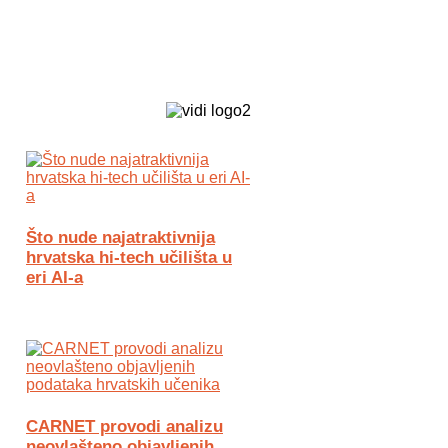
Biz Tech web portal powered by
Što nude najatraktivnija
hrvatska hi-tech učilišta u
eri AI-a
CARNET provodi analizu
neovlašteno objavljenih