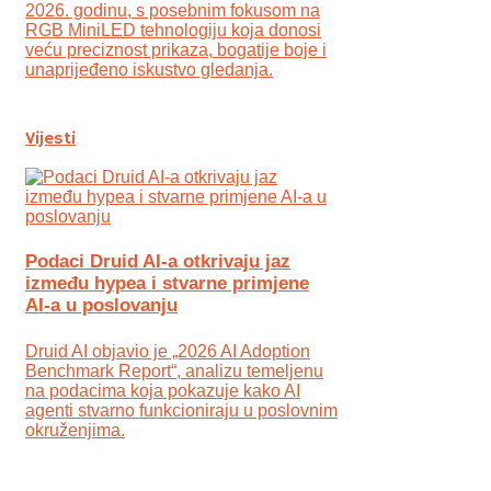
2026. godinu, s posebnim fokusom na
RGB MiniLED tehnologiju koja donosi
veću preciznost prikaza, bogatije boje i
unaprijeđeno iskustvo gledanja.
Vijesti
Podaci Druid AI-a otkrivaju jaz
između hypea i stvarne primjene
AI-a u poslovanju
Druid AI objavio je „2026 AI Adoption
Benchmark Report“, analizu temeljenu
na podacima koja pokazuje kako AI
agenti stvarno funkcioniraju u poslovnim
okruženjima.