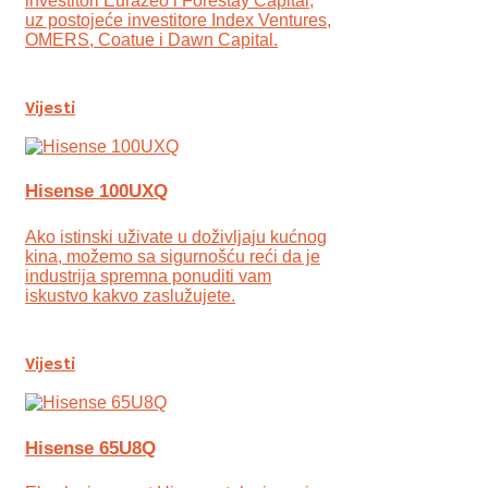
investitori Eurazeo i Forestay Capital,
uz postojeće investitore Index Ventures,
OMERS, Coatue i Dawn Capital.
Vijesti
Hisense 100UXQ
Ako istinski uživate u doživljaju kućnog
kina, možemo sa sigurnošću reći da je
industrija spremna ponuditi vam
iskustvo kakvo zaslužujete.
Vijesti
Hisense 65U8Q