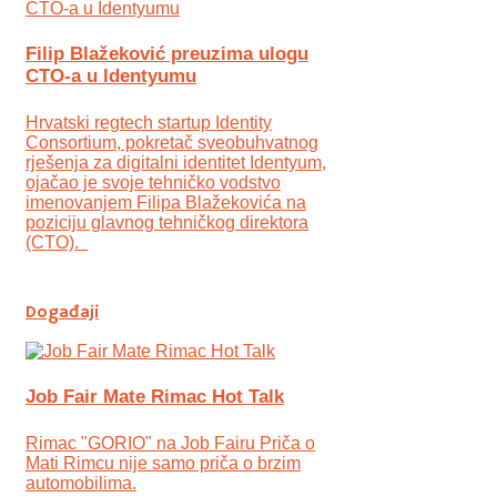
Filip Blažeković preuzima ulogu
CTO-a u Identyumu
Hrvatski regtech startup Identity
Consortium, pokretač sveobuhvatnog
rješenja za digitalni identitet Identyum,
ojаčao je svoje tehničko vodstvo
imenovanjem Filipa Blažekovića na
poziciju glavnog tehničkog direktora
(CTO).
Događaji
Job Fair Mate Rimac Hot Talk
Rimac "GORIO" na Job Fairu Priča o
Mati Rimcu nije samo priča o brzim
automobilima.