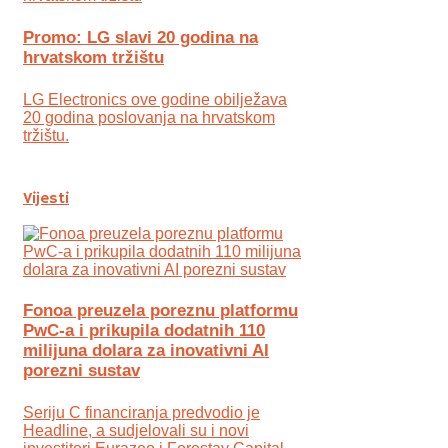
Promo: LG slavi 20 godina na
hrvatskom tržištu
LG Electronics ove godine obilježava
20 godina poslovanja na hrvatskom
tržištu.
Vijesti
Fonoa preuzela poreznu platformu
PwC-a i prikupila dodatnih 110
milijuna dolara za inovativni AI
porezni sustav
Seriju C financiranja predvodio je
Headline, a sudjelovali su i novi