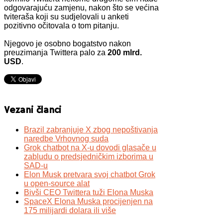
odgovarajuću zamjenu, nakon što se većina
tviteraša koji su sudjelovali u anketi
pozitivno očitovala o tom pitanju.
Njegovo je osobno bogatstvo nakon
preuzimanja Twittera palo za
200 mlrd.
USD
.
Vezani članci
Brazil zabranjuje X zbog nepoštivanja
naredbe Vrhovnog suda
Grok chatbot na X-u dovodi glasače u
zabludu o predsjedničkim izborima u
SAD-u
Elon Musk pretvara svoj chatbot Grok
u open-source alat
Bivši CEO Twittera tuži Elona Muska
SpaceX Elona Muska procijenjen na
175 milijardi dolara ili više