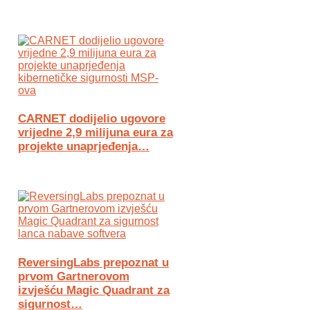
CARNET dodijelio ugovore
vrijedne 2,9 milijuna eura za
projekte unaprjeđenja…
ReversingLabs prepoznat u
prvom Gartnerovom
izvješću Magic Quadrant za
sigurnost…