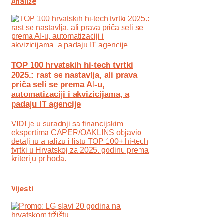
Analize
TOP 100 hrvatskih hi-tech tvrtki
2025.: rast se nastavlja, ali prava
priča seli se prema AI-u,
automatizaciji i akvizicijama, a
padaju IT agencije
VIDI je u suradnji sa financijskim
ekspertima CAPER/OAKLINS objavio
detaljnu analizu i listu TOP 100+ hi-tech
tvrtki u Hrvatskoj za 2025. godinu prema
kriteriju prihoda.
Vijesti