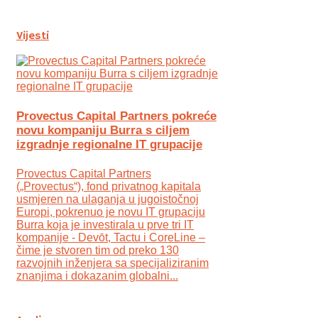
Vijesti
Provectus Capital Partners pokreće
novu kompaniju Burra s ciljem
izgradnje regionalne IT grupacije
Provectus Capital Partners
(„Provectus“), fond privatnog kapitala
usmjeren na ulaganja u jugoistočnoj
Europi, pokrenuo je novu IT grupaciju
Burra koja je investirala u prve tri IT
kompanije - Devōt, Tactu i CoreLine –
čime je stvoren tim od preko 130
razvojnih inženjera sa specijaliziranim
znanjima i dokazanim globalni...