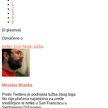
1
2
3
4
5
(0 glasova)
Označeno u
twitter,
Elon Musk,
tužba,
Miroslav Wranka
Protiv Twittera je podnijeta tužba zbog toga
što nije plaćena najamnina za urede
središnjice te tvrtke u San Franciscu u
Sjedinjenim Državama.