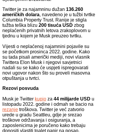
Twitter je za najamninu dužan
136.260
američkih dolara
, navedeno je u tužbi tvrtke
Columbia Property Trust. Ranije je stigla
tužba teška blizu
200 tisuća USD
zbog
neplaćenih privatnih letova zrakoplovom u
tjednu u kojem je Musk preuzeo tvrtku.
Vijesti o neplaćenoj najamnini pojavile su
se početkom prosinca 2022. godine. Kako
su tada pisali američki mediji, novi vlasnik
Twittera Elon Musk i njegovi savjetnici
nadali su se kako će uspjeti ispregovarati
novi ugovor nakon što su proveli masovna
otpuštanja u tvrtci.
Rezovi posvuda
Musk je Twitter
kupio
za
44 milijarde USD
u
listopadu 2022. godine i odmah se bacio na
rezanje
troškova. Twitter je već zatvorio
urede u gradu Seattleu, gdje je srezao
troškove održavanja i osiguranja, a
zaposlenicima je poručeno kako trebaju
donositi vlastiti toalet papir na posao.