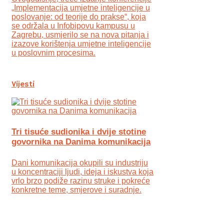
„Implementacija umjetne inteligencije u
poslovanje: od teorije do prakse“, koja
se održala u Infobipovu kampusu u
Zagrebu, usmjerilo se na nova pitanja i
izazove korištenja umjetne inteligencije
u poslovnim procesima.
Vijesti
Tri tisuće sudionika i dvije stotine
govornika na Danima komunikacija
Dani komunikacija okupili su industriju
u koncentraciji ljudi, ideja i iskustva koja
vrlo brzo podiže razinu struke i pokreće
konkretne teme, smjerove i suradnje.