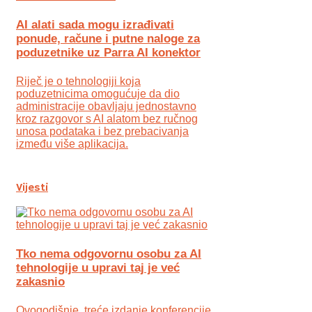
AI alati sada mogu izrađivati
ponude, račune i putne naloge za
poduzetnike uz Parra AI konektor
Riječ je o tehnologiji koja
poduzetnicima omogućuje da dio
administracije obavljaju jednostavno
kroz razgovor s AI alatom bez ručnog
unosa podataka i bez prebacivanja
između više aplikacija.
Vijesti
Tko nema odgovornu osobu za AI
tehnologije u upravi taj je već
zakasnio
Ovogodišnje, treće izdanje konferencije