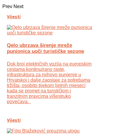
Prev
Next
Vijesti
Qelo ubrzava širenje mreže
punionica uoči turističke sezone
Dok broj električnih vozila na europskim
cestama kontinuirano raste,
infrastruktura za njihovo punjenje u
Hrvatskoj i dalje zaostaje za potrebama
tržišta, osobito tijekom ljetnih mjeseci
kada se promet na turističkim i
tranzitnim pravcima višestruko
povećava.
Vijesti