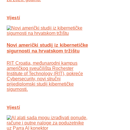
Vijesti
Novi američki studij iz kibernetičke
sigurnosti na hrvatskom tržištu
RIT Croatia, međunarodni kampus
američkog sveučilišta Rochester
Institute of Technology (RIT), pokreće
Cybersecurity, novi stručni
prijediplomski studij kibernetičke
sigurnosti.
Vijesti