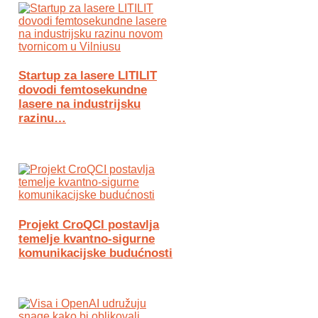
Startup za lasere LITILIT
dovodi femtosekundne
lasere na industrijsku
razinu…
Projekt CroQCI postavlja
temelje kvantno-sigurne
komunikacijske budućnosti