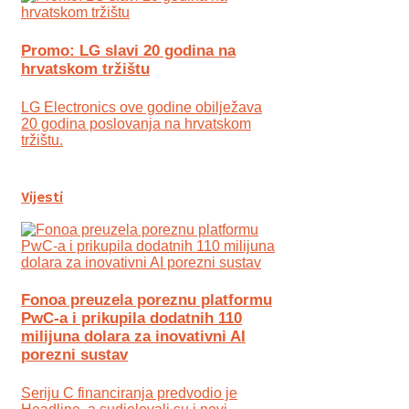
Promo: LG slavi 20 godina na
hrvatskom tržištu
LG Electronics ove godine obilježava
20 godina poslovanja na hrvatskom
tržištu.
Vijesti
Fonoa preuzela poreznu platformu
PwC-a i prikupila dodatnih 110
milijuna dolara za inovativni AI
porezni sustav
Seriju C financiranja predvodio je