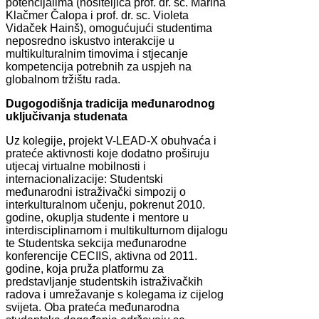
potencijalima (nositeljica prof. dr. sc. Marina
Klačmer Čalopa i prof. dr. sc. Violeta
Vidaček Hainš), omogućujući studentima
neposredno iskustvo interakcije u
multikulturalnim timovima i stjecanje
kompetencija potrebnih za uspjeh na
globalnom tržištu rada.
Dugogodišnja tradicija međunarodnog
uključivanja studenata
Uz kolegije, projekt V-LEAD-X obuhvaća i
prateće aktivnosti koje dodatno proširuju
utjecaj virtualne mobilnosti i
internacionalizacije: Studentski
međunarodni istraživački simpozij o
interkulturalnom učenju, pokrenut 2010.
godine, okuplja studente i mentore u
interdisciplinarnom i multikulturnom dijalogu
te Studentska sekcija međunarodne
konferencije CECIIS, aktivna od 2011.
godine, koja pruža platformu za
predstavljanje studentskih istraživačkih
radova i umrežavanje s kolegama iz cijelog
svijeta. Oba prateća međunarodna