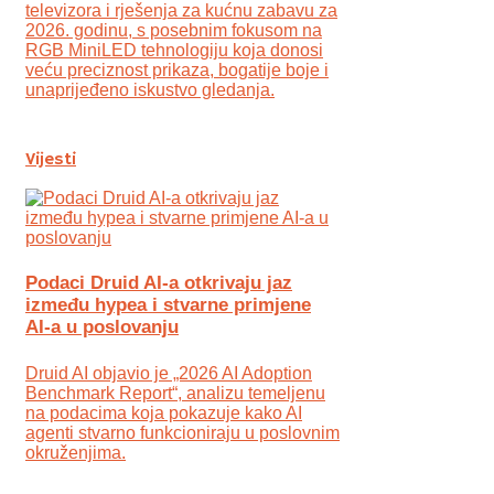
televizora i rješenja za kućnu zabavu za
2026. godinu, s posebnim fokusom na
RGB MiniLED tehnologiju koja donosi
veću preciznost prikaza, bogatije boje i
unaprijeđeno iskustvo gledanja.
Vijesti
Podaci Druid AI-a otkrivaju jaz
između hypea i stvarne primjene
AI-a u poslovanju
Druid AI objavio je „2026 AI Adoption
Benchmark Report“, analizu temeljenu
na podacima koja pokazuje kako AI
agenti stvarno funkcioniraju u poslovnim
okruženjima.