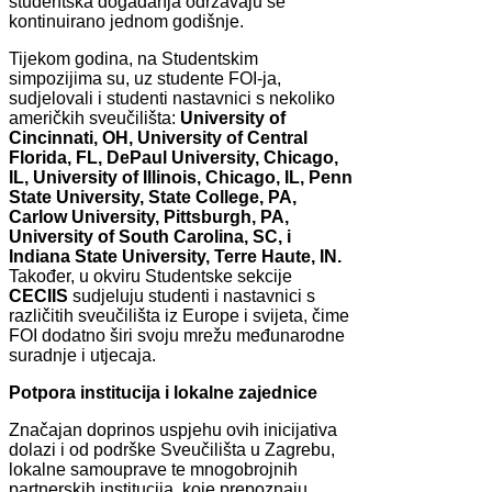
studentska događanja održavaju se
kontinuirano jednom godišnje.
Tijekom godina, na Studentskim
simpozijima su, uz studente FOI-ja,
sudjelovali i studenti nastavnici s nekoliko
američkih sveučilišta:
University of
Cincinnati, OH, University of Central
Florida, FL, DePaul University, Chicago,
IL, University of Illinois, Chicago, IL, Penn
State University, State College, PA,
Carlow University, Pittsburgh, PA,
University of South Carolina, SC, i
Indiana State University, Terre Haute, IN.
Također, u okviru Studentske sekcije
CECIIS
sudjeluju studenti i nastavnici s
različitih sveučilišta iz Europe i svijeta, čime
FOI dodatno širi svoju mrežu međunarodne
suradnje i utjecaja.
Potpora institucija i lokalne zajednice
Značajan doprinos uspjehu ovih inicijativa
dolazi i od podrške Sveučilišta u Zagrebu,
lokalne samouprave te mnogobrojnih
partnerskih institucija, koje prepoznaju