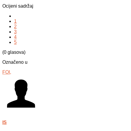
Ocijeni sadržaj
1
2
3
4
5
(0 glasova)
Označeno u
FOI,
IS