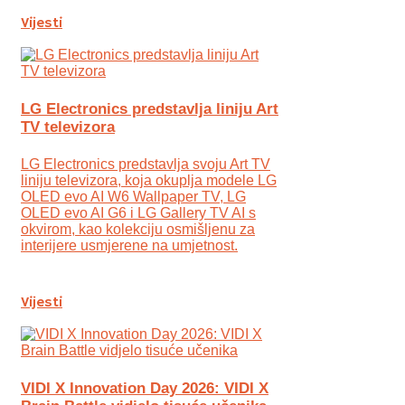
Vijesti
LG Electronics predstavlja liniju Art
TV televizora
LG Electronics predstavlja svoju Art TV
liniju televizora, koja okuplja modele LG
OLED evo AI W6 Wallpaper TV, LG
OLED evo AI G6 i LG Gallery TV AI s
okvirom, kao kolekciju osmišljenu za
interijere usmjerene na umjetnost.
Vijesti
VIDI X Innovation Day 2026: VIDI X