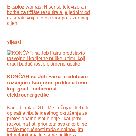
Eksplozivan rast Hisense televizora i
borba za tržište rezultirala je jednim od
najatraktivnijih televizora po razumnoj
cijeni.
Vijesti
KONČAR na Job Fairu predstavio
razvojne i karijerne prilike u timu
koji gradi budućnost
elektroenergetike
Kada bi mladi STEM stručnjaci trebali
opisati atribute idealnog okruženja za
profesionalno ispunjenje i karijerni
razvoj, na listi prioriteta svakako bi se
našle mogućnosti rada s najnovijim
tehnologijama te stalne prilike za