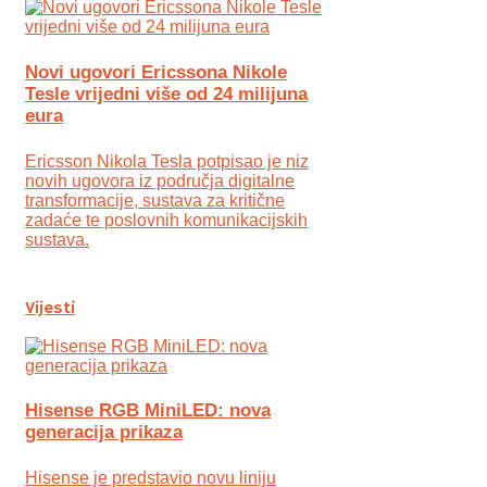
Novi ugovori Ericssona Nikole
Tesle vrijedni više od 24 milijuna
eura
Ericsson Nikola Tesla potpisao je niz
novih ugovora iz područja digitalne
transformacije, sustava za kritične
zadaće te poslovnih komunikacijskih
sustava.
Vijesti
Hisense RGB MiniLED: nova
generacija prikaza
Hisense je predstavio novu liniju