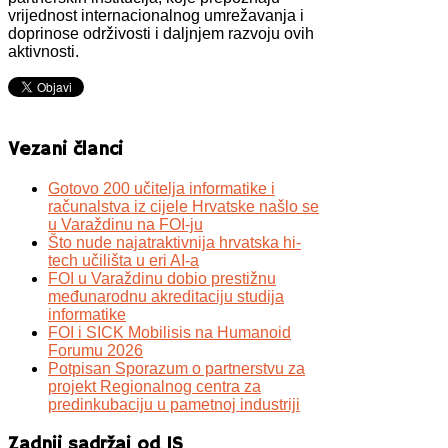
vrijednost internacionalnog umrežavanja i
doprinose održivosti i daljnjem razvoju ovih
aktivnosti.
Vezani članci
Gotovo 200 učitelja informatike i
računalstva iz cijele Hrvatske našlo se
u Varaždinu na FOI-ju
Što nude najatraktivnija hrvatska hi-
tech učilišta u eri AI-a
FOI u Varaždinu dobio prestižnu
međunarodnu akreditaciju studija
informatike
FOI i SICK Mobilisis na Humanoid
Forumu 2026
Potpisan Sporazum o partnerstvu za
projekt Regionalnog centra za
predinkubaciju u pametnoj industriji
Zadnji sadržaj od IS