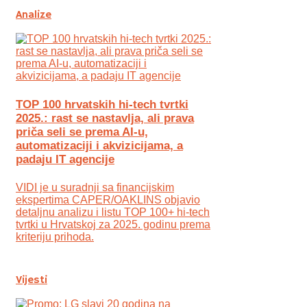
Analize
TOP 100 hrvatskih hi-tech tvrtki
2025.: rast se nastavlja, ali prava
priča seli se prema AI-u,
automatizaciji i akvizicijama, a
padaju IT agencije
VIDI je u suradnji sa financijskim
ekspertima CAPER/OAKLINS objavio
detaljnu analizu i listu TOP 100+ hi-tech
tvrtki u Hrvatskoj za 2025. godinu prema
kriteriju prihoda.
Vijesti