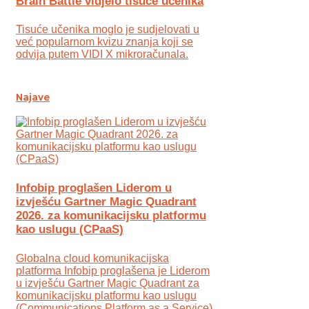
Brain Battle vidjelo tisuće učenika
Tisuće učenika moglo je sudjelovati u
već popularnom kvizu znanja koji se
odvija putem VIDI X mikroračunala.
Najave
Infobip proglašen Liderom u
izvješću Gartner Magic Quadrant
2026. za komunikacijsku platformu
kao uslugu (CPaaS)
Globalna cloud komunikacijska
platforma Infobip proglašena je Liderom
u izvješću Gartner Magic Quadrant za
komunikacijsku platformu kao uslugu
(Communications Platform as a Service)