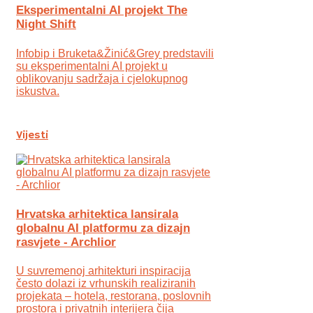
Eksperimentalni AI projekt The
Night Shift
Infobip i Bruketa&Žinić&Grey predstavili
su eksperimentalni AI projekt u
oblikovanju sadržaja i cjelokupnog
iskustva.
Vijesti
Hrvatska arhitektica lansirala
globalnu AI platformu za dizajn
rasvjete - Archlior
U suvremenoj arhitekturi inspiracija
često dolazi iz vrhunskih realiziranih
projekata – hotela, restorana, poslovnih
prostora i privatnih interijera čija