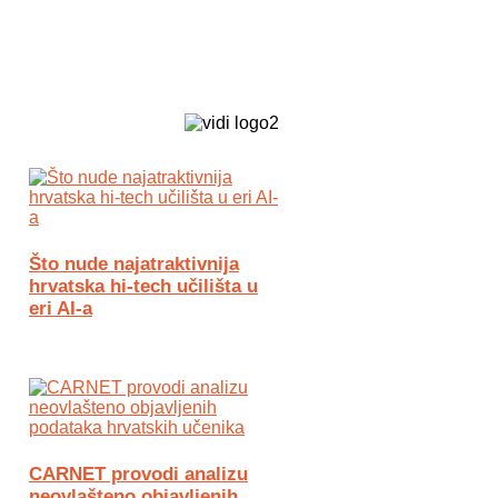
Biz Tech web portal powered by
Što nude najatraktivnija
hrvatska hi-tech učilišta u
eri AI-a
CARNET provodi analizu
neovlašteno objavljenih