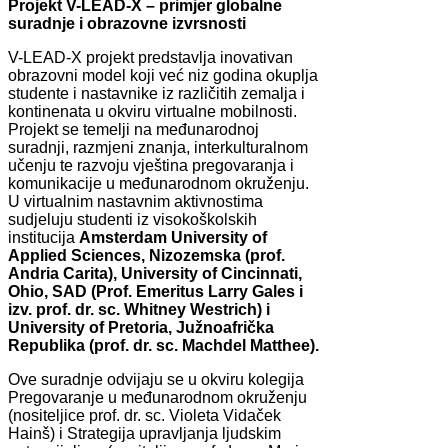
Projekt V-LEAD-X – primjer globalne
suradnje i obrazovne izvrsnosti
V-LEAD-X projekt predstavlja inovativan
obrazovni model koji već niz godina okuplja
studente i nastavnike iz različitih zemalja i
kontinenata u okviru virtualne mobilnosti.
Projekt se temelji na međunarodnoj
suradnji, razmjeni znanja, interkulturalnom
učenju te razvoju vještina pregovaranja i
komunikacije u međunarodnom okruženju.
U virtualnim nastavnim aktivnostima
sudjeluju studenti iz visokoškolskih
institucija
Amsterdam University of
Applied Sciences, Nizozemska (prof.
Andria Carita), University of Cincinnati,
Ohio, SAD (Prof. Emeritus Larry Gales i
izv. prof. dr. sc. Whitney Westrich) i
University of Pretoria, Južnoafrička
Republika (prof. dr. sc. Machdel Matthee).
Ove suradnje odvijaju se u okviru kolegija
Pregovaranje u međunarodnom okruženju
(nositeljice prof. dr. sc. Violeta Vidaček
Hainš) i Strategija upravljanja ljudskim