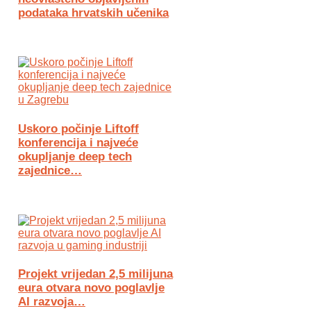
podataka hrvatskih učenika
Uskoro počinje Liftoff
konferencija i najveće
okupljanje deep tech
zajednice…
Projekt vrijedan 2,5 milijuna
eura otvara novo poglavlje
AI razvoja…