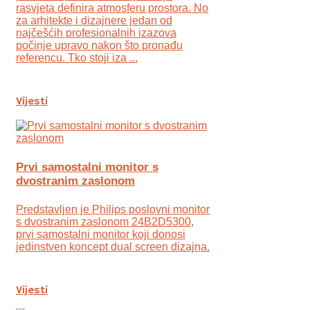
rasvjeta definira atmosferu prostora. No
za arhitekte i dizajnere jedan od
najčešćih profesionalnih izazova
počinje upravo nakon što pronađu
referencu. Tko stoji iza ...
Vijesti
Prvi samostalni monitor s
dvostranim zaslonom
Predstavljen je Philips poslovni monitor
s dvostranim zaslonom 24B2D5300,
prvi samostalni monitor koji donosi
jedinstven koncept dual screen dizajna.
Vijesti