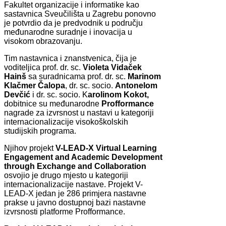
Fakultet organizacije i informatike kao
sastavnica Sveučilišta u Zagrebu ponovno
je potvrdio da je predvodnik u području
međunarodne suradnje i inovacija u
visokom obrazovanju.
Tim nastavnica i znanstvenica, čija je
voditeljica prof. dr. sc.
Violeta Vidaček
Hainš
sa suradnicama prof. dr. sc.
Marinom
Klačmer Čalopa
, dr. sc. socio.
Antonelom
Devčić
i dr. sc. socio. K
arolinom Kokot,
dobitnice su međunarodne
Profformance
nagrade za izvrsnost u nastavi u kategoriji
internacionalizacije visokoškolskih
studijskih programa.
Njihov projekt
V-LEAD-X Virtual Learning
Engagement and Academic Development
through Exchange and Collaboration
osvojio je drugo mjesto u kategoriji
internacionalizacije nastave. Projekt V-
LEAD-X jedan je 286 primjera nastavne
prakse u javno dostupnoj bazi nastavne
izvrsnosti platforme Profformance.