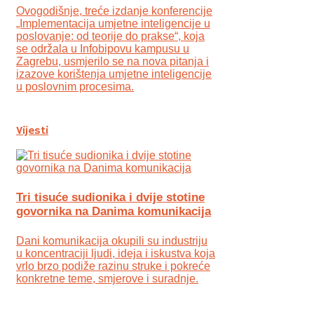
Ovogodišnje, treće izdanje konferencije
„Implementacija umjetne inteligencije u
poslovanje: od teorije do prakse“, koja
se održala u Infobipovu kampusu u
Zagrebu, usmjerilo se na nova pitanja i
izazove korištenja umjetne inteligencije
u poslovnim procesima.
Vijesti
Tri tisuće sudionika i dvije stotine
govornika na Danima komunikacija
Dani komunikacija okupili su industriju
u koncentraciji ljudi, ideja i iskustva koja
vrlo brzo podiže razinu struke i pokreće
konkretne teme, smjerove i suradnje.