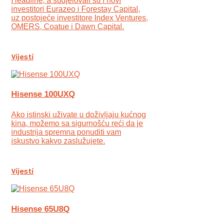
Headline, a sudjelovali su i novi
investitori Eurazeo i Forestay Capital,
uz postojeće investitore Index Ventures,
OMERS, Coatue i Dawn Capital.
Vijesti
Hisense 100UXQ
Ako istinski uživate u doživljaju kućnog
kina, možemo sa sigurnošću reći da je
industrija spremna ponuditi vam
iskustvo kakvo zaslužujete.
Vijesti
Hisense 65U8Q