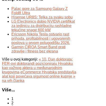
Palac gore za Samsung Galaxy Z
Fold8 Ultra
Hisense UR8S: Telka za svaku sobu
LG Electronics dobio NVIDIA certifikat
za jedinicu za distribuciju rashladne
tekućine snage 600 kW
Ericsson Nikola Tesla ostvario rast
prihoda, profitabilnosti i ugovorenih
poslova u prvom polugodištu 2026.
Garmin CIRQA Smart Band prati
zdravlje i fitness bez ekrana
Više u ovoj kategoriji:
« 10. Dan doktorata:
FER-ovi doktorandi pozicioniraju Hrvatsku
kao važnog aktera u međunarodnim
krugovima
eCommerce Hrvatska predstavlja
alat koji povećava sigurnost online kupnje »
na vrh članka
Više...
1
2