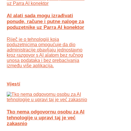
AI alati sada mogu izrađivati
ponude, račune i putne naloge za
poduzetnike uz Parra AI konektor
Riječ je o tehnologiji koja
poduzetnicima omogućuje da dio
administracije obavljaju jednostavno
kroz razgovor s AI alatom bez ručnog
unosa podataka i bez prebacivanja
između više aplikacija.
Vijesti
Tko nema odgovornu osobu za AI
tehnologije u upravi taj je već
zakasnio