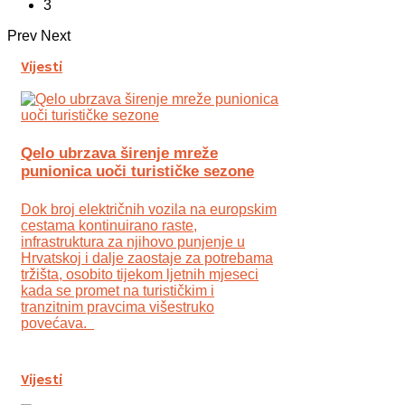
3
Prev
Next
Vijesti
Qelo ubrzava širenje mreže
punionica uoči turističke sezone
Dok broj električnih vozila na europskim
cestama kontinuirano raste,
infrastruktura za njihovo punjenje u
Hrvatskoj i dalje zaostaje za potrebama
tržišta, osobito tijekom ljetnih mjeseci
kada se promet na turističkim i
tranzitnim pravcima višestruko
povećava.
Vijesti