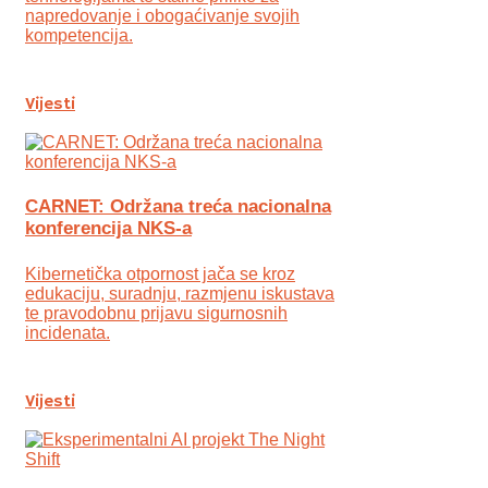
napredovanje i obogaćivanje svojih
kompetencija.
Vijesti
CARNET: Održana treća nacionalna
konferencija NKS-a
Kibernetička otpornost jača se kroz
edukaciju, suradnju, razmjenu iskustava
te pravodobnu prijavu sigurnosnih
incidenata.
Vijesti