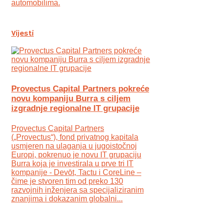
automobilima.
Vijesti
Provectus Capital Partners pokreće
novu kompaniju Burra s ciljem
izgradnje regionalne IT grupacije
Provectus Capital Partners
(„Provectus“), fond privatnog kapitala
usmjeren na ulaganja u jugoistočnoj
Europi, pokrenuo je novu IT grupaciju
Burra koja je investirala u prve tri IT
kompanije - Devōt, Tactu i CoreLine –
čime je stvoren tim od preko 130
razvojnih inženjera sa specijaliziranim
znanjima i dokazanim globalni...