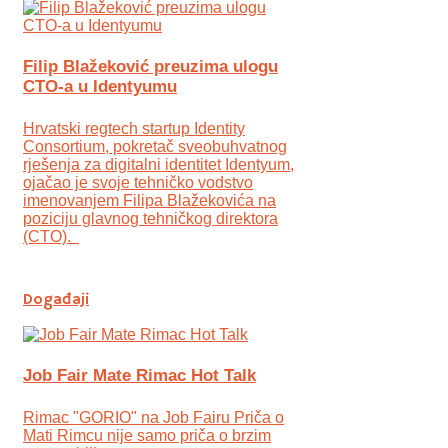
Filip Blažeković preuzima ulogu
CTO-a u Identyumu
Hrvatski regtech startup Identity
Consortium, pokretač sveobuhvatnog
rješenja za digitalni identitet Identyum,
ojаčao je svoje tehničko vodstvo
imenovanjem Filipa Blažekovića na
poziciju glavnog tehničkog direktora
(CTO).
Događaji
Job Fair Mate Rimac Hot Talk
Rimac "GORIO" na Job Fairu Priča o
Mati Rimcu nije samo priča o brzim