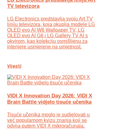
TV televizora
LG Electronics predstavlja svoju Art TV
liniju televizora, koja okuplja modele LG
OLED evo AI W6 Wallpaper TV, LG
OLED evo AI G6 i LG Gallery TV AI s
okvirom, kao kolekciju osmišljenu za
interijere usmjerene na umjetnost.
Vijesti
VIDI X Innovation Day 2026: VIDI X
Brain Battle vidjelo tisuće učenika
Tisuće učenika moglo je sudjelovati u
već popularnom kvizu znanja koji se
odvija putem VIDI X mikroračunala.