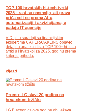
TOP 100 hrvatskih hi-tech tvrtki
2025.: rast se nastavlja, ali prava
priča seli se prema AI-u,
automatizaciji i akvizicijama, a
padaju IT agencije
VIDI je u suradnji sa financijskim
ekspertima CAPER/OAKLINS objavio
detaljnu analizu i listu TOP 100+ hi-tech
tvrtki u Hrvatskoj za 2025. godinu prema
kriteriju prihoda.
Vijesti
Promo: LG slavi 20 godina na
hrvatskom tržištu
LG Electronics ove godine obilježava