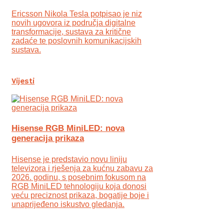
Ericsson Nikola Tesla potpisao je niz
novih ugovora iz područja digitalne
transformacije, sustava za kritične
zadaće te poslovnih komunikacijskih
sustava.
Vijesti
Hisense RGB MiniLED: nova
generacija prikaza
Hisense je predstavio novu liniju
televizora i rješenja za kućnu zabavu za
2026. godinu, s posebnim fokusom na
RGB MiniLED tehnologiju koja donosi
veću preciznost prikaza, bogatije boje i
unaprijeđeno iskustvo gledanja.