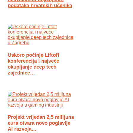
podataka hrvatskih učenika
Uskoro počinje Liftoff
konferencija i najveće
okupljanje deep tech
zajednice…
Projekt vrijedan 2,5 milijuna
eura otvara novo poglavlje
AI razvoja…