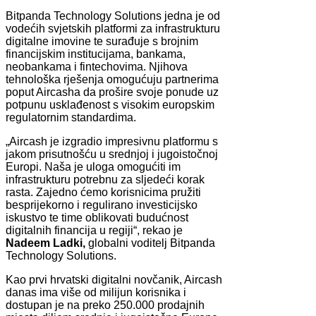
Bitpanda Technology Solutions jedna je od
vodećih svjetskih platformi za infrastrukturu
digitalne imovine te surađuje s brojnim
financijskim institucijama, bankama,
neobankama i fintechovima. Njihova
tehnološka rješenja omogućuju partnerima
poput Aircasha da prošire svoje ponude uz
potpunu usklađenost s visokim europskim
regulatornim standardima.
„Aircash je izgradio impresivnu platformu s
jakom prisutnošću u srednjoj i jugoistočnoj
Europi. Naša je uloga omogućiti im
infrastrukturu potrebnu za sljedeći korak
rasta. Zajedno ćemo korisnicima pružiti
besprijekorno i regulirano investicijsko
iskustvo te time oblikovati budućnost
digitalnih financija u regiji“, rekao je
Nadeem Ladki,
globalni voditelj Bitpanda
Technology Solutions.
Kao prvi hrvatski digitalni novčanik, Aircash
danas ima više od milijun korisnika i
dostupan je na preko 250.000 prodajnih