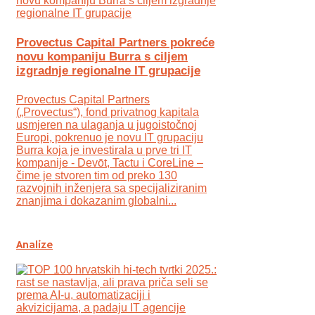
Provectus Capital Partners pokreće
novu kompaniju Burra s ciljem
izgradnje regionalne IT grupacije
Provectus Capital Partners
(„Provectus“), fond privatnog kapitala
usmjeren na ulaganja u jugoistočnoj
Europi, pokrenuo je novu IT grupaciju
Burra koja je investirala u prve tri IT
kompanije - Devōt, Tactu i CoreLine –
čime je stvoren tim od preko 130
razvojnih inženjera sa specijaliziranim
znanjima i dokazanim globalni...
Analize