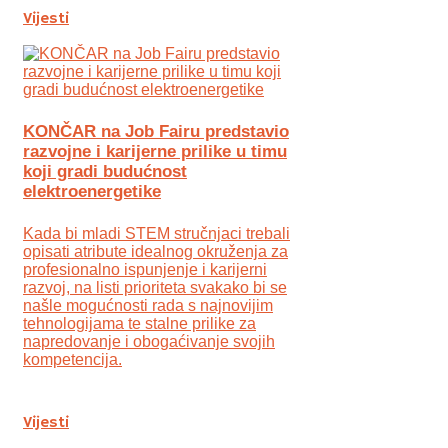
Vijesti
KONČAR na Job Fairu predstavio
razvojne i karijerne prilike u timu
koji gradi budućnost
elektroenergetike
Kada bi mladi STEM stručnjaci trebali
opisati atribute idealnog okruženja za
profesionalno ispunjenje i karijerni
razvoj, na listi prioriteta svakako bi se
našle mogućnosti rada s najnovijim
tehnologijama te stalne prilike za
napredovanje i obogaćivanje svojih
kompetencija.
Vijesti