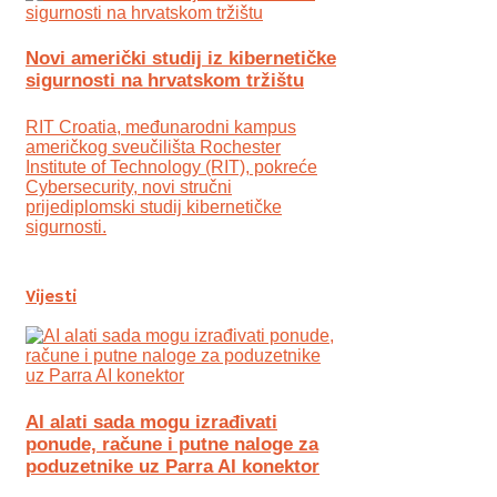
Novi američki studij iz kibernetičke
sigurnosti na hrvatskom tržištu
RIT Croatia, međunarodni kampus
američkog sveučilišta Rochester
Institute of Technology (RIT), pokreće
Cybersecurity, novi stručni
prijediplomski studij kibernetičke
sigurnosti.
Vijesti
AI alati sada mogu izrađivati
ponude, račune i putne naloge za
poduzetnike uz Parra AI konektor