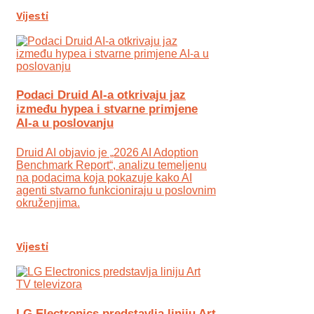
Vijesti
Podaci Druid AI-a otkrivaju jaz
između hypea i stvarne primjene
AI-a u poslovanju
Druid AI objavio je „2026 AI Adoption
Benchmark Report“, analizu temeljenu
na podacima koja pokazuje kako AI
agenti stvarno funkcioniraju u poslovnim
okruženjima.
Vijesti
LG Electronics predstavlja liniju Art