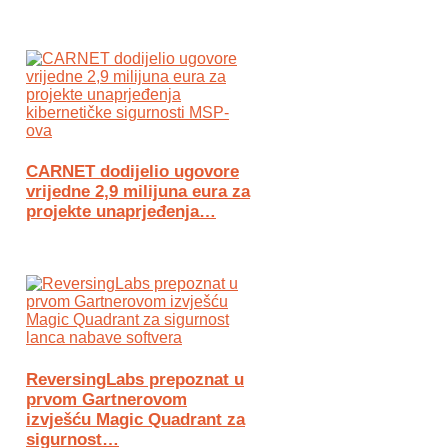
CARNET dodijelio ugovore
vrijedne 2,9 milijuna eura za
projekte unaprjeđenja…
ReversingLabs prepoznat u
prvom Gartnerovom
izvješću Magic Quadrant za
sigurnost…