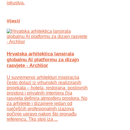
iskustva.
Vijesti
Hrvatska arhitektica lansirala
globalnu AI platformu za dizajn
rasvjete - Archlior
U suvremenoj arhitekturi inspiracija
često dolazi iz vrhunskih realiziranih
projekata – hotela, restorana, poslovnih
prostora i privatnih interijera čija
rasvjeta definira atmosferu prostora. No
za arhitekte i dizajnere jedan od
najčešćih profesionalnih izazova
počinje upravo nakon što pronađu
referencu. Tko stoji iza ...