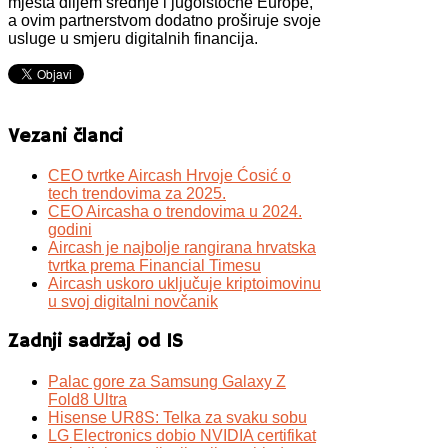
mjesta diljem srednje i jugoistočne Europe,
a ovim partnerstvom dodatno proširuje svoje
usluge u smjeru digitalnih financija.
Vezani članci
CEO tvrtke Aircash Hrvoje Ćosić o
tech trendovima za 2025.
CEO Aircasha o trendovima u 2024.
godini
Aircash je najbolje rangirana hrvatska
tvrtka prema Financial Timesu
Aircash uskoro uključuje kriptoimovinu
u svoj digitalni novčanik
Zadnji sadržaj od IS
Palac gore za Samsung Galaxy Z
Fold8 Ultra
Hisense UR8S: Telka za svaku sobu
LG Electronics dobio NVIDIA certifikat