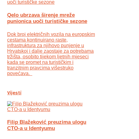
Qelo ubrzava širenje mreže
punionica uoči turističke sezone
Dok broj električnih vozila na europskim
cestama kontinuirano raste,
infrastruktura za njihovo punjenje u
Hrvatskoj i dalje zaostaje za potrebama
tržišta, osobito tijekom ljetnih mjeseci
kada se promet na turističkim i
tranzitnim pravcima višestruko
povećava.
Vijesti
Filip Blažeković preuzima ulogu
CTO-a u Identyumu