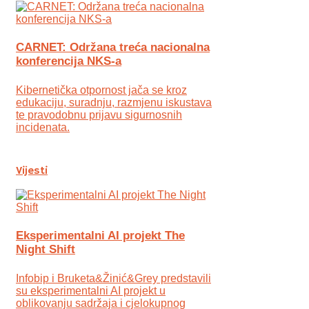
CARNET: Održana treća nacionalna
konferencija NKS-a
Kibernetička otpornost jača se kroz
edukaciju, suradnju, razmjenu iskustava
te pravodobnu prijavu sigurnosnih
incidenata.
Vijesti
Eksperimentalni AI projekt The
Night Shift
Infobip i Bruketa&Žinić&Grey predstavili
su eksperimentalni AI projekt u
oblikovanju sadržaja i cjelokupnog