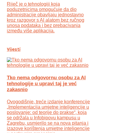
Riječ je o tehnologiji koja
poduzetnicima omogućuje da dio
administracije obavljaju jednostavno
kroz razgovor s AI alatom bez ručnog
unosa podataka i bez prebacivanja
između više aplikacija.
Vijesti
Tko nema odgovornu osobu za AI
tehnologije u upravi taj je već
zakasnio
Ovogodišnje, treće izdanje konferencije
„Implementacija umjetne inteligencije u
poslovanje: od teorije do prakse“, koja
se održala u Infobipovu kampusu u
Zagrebu, usmjerilo se na nova pitanja i
izazove korištenja umjetne inteligencije