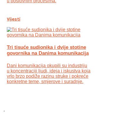
u poslovnim procesima.
Vijesti
Tri tisuće sudionika i dvije stotine
govornika na Danima komunikacija
Dani komunikacija okupili su industriju
u koncentraciji ljudi, ideja i iskustva koja
vrlo brzo podiže razinu struke i pokreće
konkretne teme, smjerove i suradnje.
.