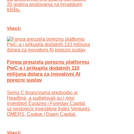
20 godina poslovanja na hrvatskom
tržištu.
Vijesti
Fonoa preuzela poreznu platformu
PwC-a i prikupila dodatnih 110
milijuna dolara za inovativni AI
porezni sustav
Seriju C financiranja predvodio je
Headline, a sudjelovali su i novi
investitori Eurazeo i Forestay Capital,
uz postojeće investitore Index Ventures,
OMERS, Coatue i Dawn Capital.
Vijesti