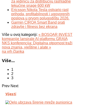
za jedinicu za distribuciju rashladne
tekućine snage 600 kW
Ericsson Nikola Tesla ostvario rast
prihoda, profitabilnosti i ugovorenih
poslova u prvom polugodištu 2026.
Garmin CIRQA Smart Band prati
zdravlje i fitness bez ekrana
Više u ovoj kategoriji:
« BOSQAR INVEST
kompanije lansirale AI platformu GRAIA
NKS konferencija: Digitalna otpornost traži
nova znanja, vještine i alate »
na vrh članka
Više...
1
2
3
Prev
Next
Vijesti