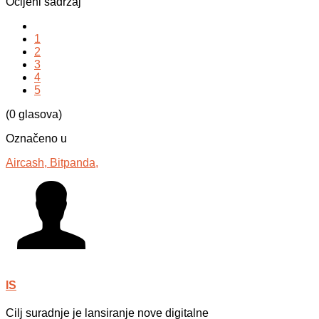
Ocijeni sadržaj
1
2
3
4
5
(0 glasova)
Označeno u
Aircash,
Bitpanda,
IS
Cilj suradnje je lansiranje nove digitalne