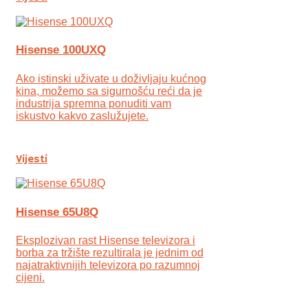
Hisense 100UXQ
Ako istinski uživate u doživljaju kućnog
kina, možemo sa sigurnošću reći da je
industrija spremna ponuditi vam
iskustvo kakvo zaslužujete.
Vijesti
Hisense 65U8Q
Eksplozivan rast Hisense televizora i
borba za tržište rezultirala je jednim od
najatraktivnijih televizora po razumnoj
cijeni.