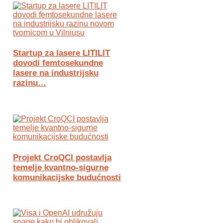
Startup za lasere LITILIT
dovodi femtosekundne
lasere na industrijsku
razinu…
Projekt CroQCI postavlja
temelje kvantno-sigurne
komunikacijske budućnosti