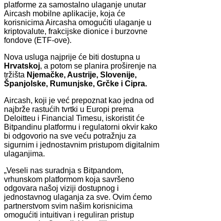
platforme za samostalno ulaganje unutar
Aircash mobilne aplikacije, koja će
korisnicima Aircasha omogućiti ulaganje u
kriptovalute, frakcijske dionice i burzovne
fondove (ETF-ove).
Nova usluga najprije će biti dostupna u
Hrvatskoj
, a potom se planira proširenje na
tržišta
Njemačke, Austrije, Slovenije,
Španjolske, Rumunjske, Grčke i Cipra.
Aircash, koji je već prepoznat kao jedna od
najbrže rastućih tvrtki u Europi prema
Deloitteu i Financial Timesu, iskoristit će
Bitpandinu platformu i regulatorni okvir kako
bi odgovorio na sve veću potražnju za
sigurnim i jednostavnim pristupom digitalnim
ulaganjima.
„Veseli nas suradnja s Bitpandom,
vrhunskom platformom koja savršeno
odgovara našoj viziji dostupnog i
jednostavnog ulaganja za sve. Ovim ćemo
partnerstvom svim našim korisnicima
omogućiti intuitivan i reguliran pristup