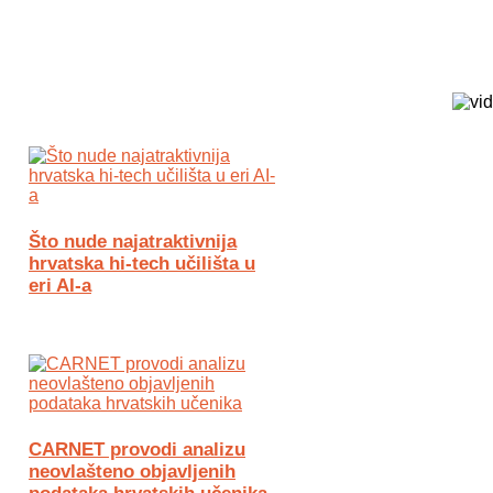
Biz Tech web portal powered by
Što nude najatraktivnija
hrvatska hi-tech učilišta u
eri AI-a
CARNET provodi analizu
neovlašteno objavljenih