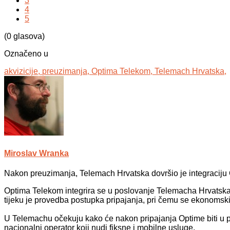
3
4
5
(0 glasova)
Označeno u
akvizicije,
preuzimanja,
Optima Telekom,
Telemach Hrvatska,
Miroslav Wranka
Nakon preuzimanja, Telemach Hrvatska dovršio je integraciju
Optima Telekom integrira se u poslovanje Telemacha Hrvatska
tijeku je provedba postupka pripajanja, pri čemu se ekonomski
U Telemachu očekuju kako će nakon pripajanja Optime biti u po
nacionalni operator koji nudi fiksne i mobilne usluge.