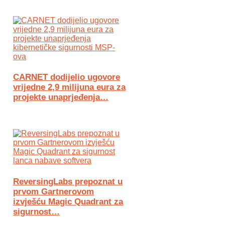
CARNET dodijelio ugovore
vrijedne 2,9 milijuna eura za
projekte unaprjeđenja…
ReversingLabs prepoznat u
prvom Gartnerovom
izvješću Magic Quadrant za
sigurnost…