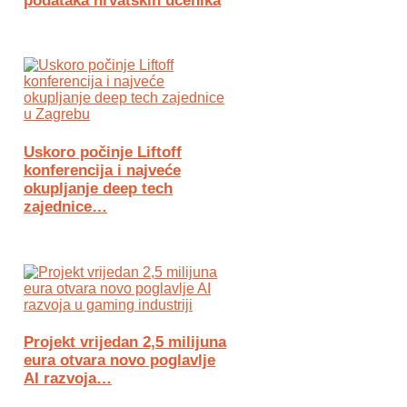
podataka hrvatskih učenika
Uskoro počinje Liftoff
konferencija i najveće
okupljanje deep tech
zajednice…
Projekt vrijedan 2,5 milijuna
eura otvara novo poglavlje
AI razvoja…