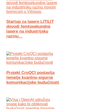
Startup za lasere LITILIT
dovodi femtosekundne
lasere na industrijsku
razinu…
Projekt CroQCI postavlja
temelje kvantno-sigurne
komunikacijske budućnosti