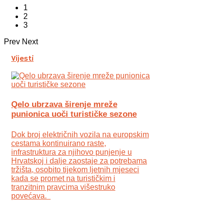
1
2
3
Prev
Next
Vijesti
Qelo ubrzava širenje mreže
punionica uoči turističke sezone
Dok broj električnih vozila na europskim
cestama kontinuirano raste,
infrastruktura za njihovo punjenje u
Hrvatskoj i dalje zaostaje za potrebama
tržišta, osobito tijekom ljetnih mjeseci
kada se promet na turističkim i
tranzitnim pravcima višestruko
povećava.