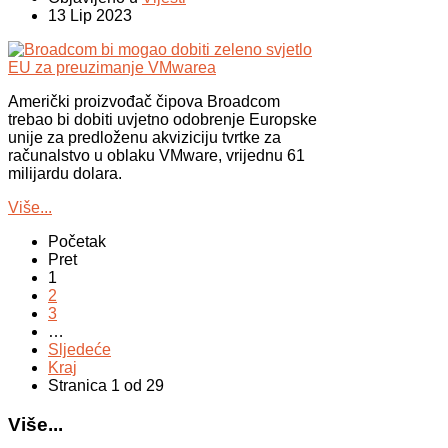
13 Lip 2023
Američki proizvođač čipova Broadcom
trebao bi dobiti uvjetno odobrenje Europske
unije za predloženu akviziciju tvrtke za
računalstvo u oblaku VMware, vrijednu 61
milijardu dolara.
Više...
Početak
Pret
1
2
3
…
Sljedeće
Kraj
Stranica 1 od 29
Više...