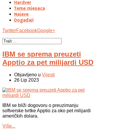
Hardver
Teme mjeseca
Najave
Događaji
Twitter
Facebook
Google+
IBM se sprema preuzeti
Apptio za pet milijardi USD
Objavljeno u
Vijesti
26 Lip 2023
IBM se bliži dogovoru o preuzimanju
softverske tvrtke Apptio za oko pet milijardi
američkih dolara.
Više...