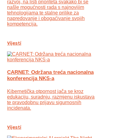
razvoj, na listi prioriteta svakako bi se
našle mogućnosti rada s najnovijim
tehnologijama te stalne prilike za
napredovanje i obogaćivanje svojih
kompetencija.
Vijesti
CARNET: Održana treća nacionalna
konferencija NKS-a
Kibernetička otpornost jača se kroz
edukaciju, suradnju, razmjenu iskustava
te pravodobnu prijavu sigurnosnih
incidenata.
Vijesti