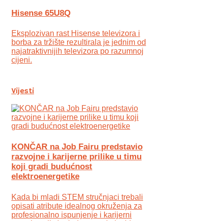
Hisense 65U8Q
Eksplozivan rast Hisense televizora i
borba za tržište rezultirala je jednim od
najatraktivnijih televizora po razumnoj
cijeni.
Vijesti
KONČAR na Job Fairu predstavio
razvojne i karijerne prilike u timu
koji gradi budućnost
elektroenergetike
Kada bi mladi STEM stručnjaci trebali
opisati atribute idealnog okruženja za
profesionalno ispunjenje i karijerni