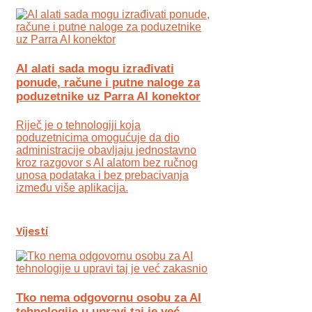
AI alati sada mogu izrađivati
ponude, račune i putne naloge za
poduzetnike uz Parra AI konektor
Riječ je o tehnologiji koja
poduzetnicima omogućuje da dio
administracije obavljaju jednostavno
kroz razgovor s AI alatom bez ručnog
unosa podataka i bez prebacivanja
između više aplikacija.
Vijesti
Tko nema odgovornu osobu za AI
tehnologije u upravi taj je već