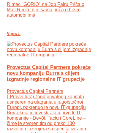
Rimac "GORIO" na Job Fairu Priča o
Mati Rimcu nije samo priča o brzim
automobilima.
Vijesti
Provectus Capital Partners pokreće
novu kompaniju Burra s ciljem
izgradnje regionalne IT grupacije
Provectus Capital Partners
(„Provectus“), fond privatnog kapitala
usmjeren na ulaganja u jugoistočnoj
Europi, pokrenuo je novu IT grupaciju
Burra koja je investirala u prve tri IT
kompanije - Devōt, Tactu i CoreLine –
čime je stvoren tim od preko 130
razvojnih inženjera sa specijaliziranim