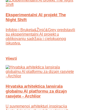
Eksperimentalni AI projekt The
Night Shift
Infobip i Bruketa&Žinić&Grey predstavili
su eksperimentalni AI projekt u
oblikovanju sadržaja i cjelokupnog
iskustva.
Vijesti
Hrvatska arhitektica lansirala
globalnu AI platformu za dizajn
rasvjete - Archlior
U suvremenoj arhitekturi inspiracija