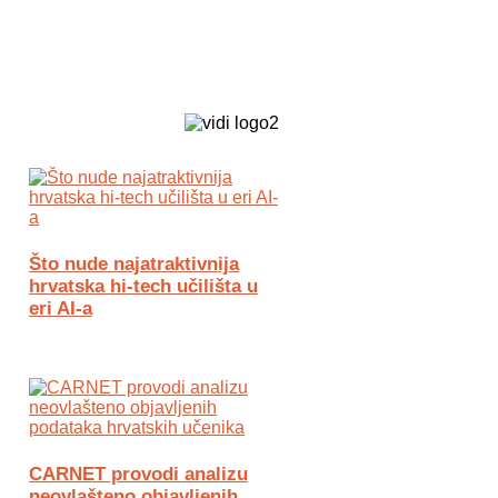
Biz Tech web portal powered by
Što nude najatraktivnija
hrvatska hi-tech učilišta u
eri AI-a
CARNET provodi analizu
neovlašteno objavljenih