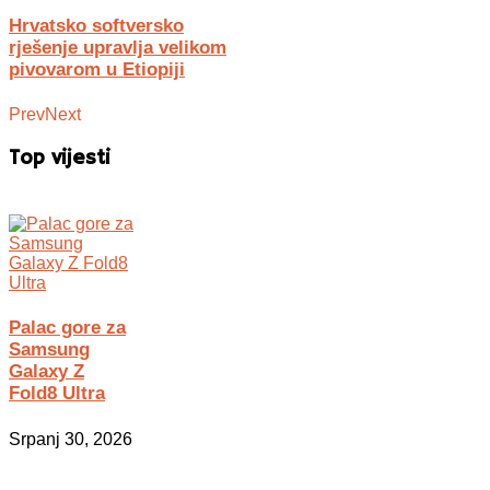
Hrvatsko softversko
rješenje upravlja velikom
pivovarom u Etiopiji
Prev
Next
Top vijesti
Palac gore za
Samsung
Galaxy Z
Fold8 Ultra
Srpanj 30, 2026