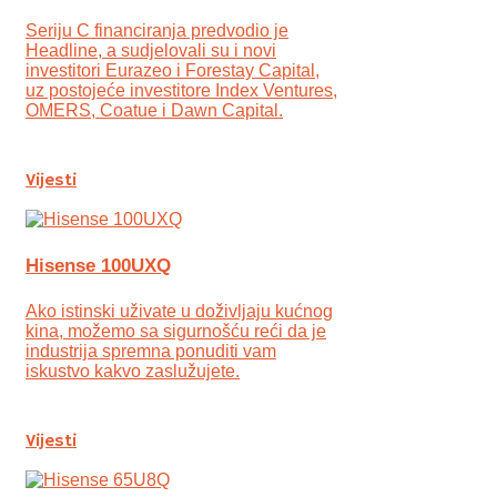
Seriju C financiranja predvodio je
Headline, a sudjelovali su i novi
investitori Eurazeo i Forestay Capital,
uz postojeće investitore Index Ventures,
OMERS, Coatue i Dawn Capital.
Vijesti
Hisense 100UXQ
Ako istinski uživate u doživljaju kućnog
kina, možemo sa sigurnošću reći da je
industrija spremna ponuditi vam
iskustvo kakvo zaslužujete.
Vijesti