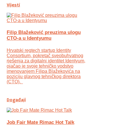
Vijesti
Filip Blažeković preuzima ulogu
CTO-a u Identyumu
Hrvatski regtech startup Identity
Consortium, pokretač sveobuhvatnog
rješenja za digitalni identitet Identyum,
ojаčao je svoje tehničko vodstvo
imenovanjem Filipa Blažekovića na
poziciju glavnog tehničkog direktora
(CTO).
Događaji
Job Fair Mate Rimac Hot Talk