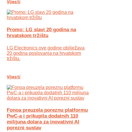
Vijesti
Promo: LG slavi 20 godina na
hrvatskom tržištu
LG Electronics ove godine obilježava
20 godina poslovanja na hrvatskom
tržištu.
Vijesti
Fonoa preuzela poreznu platformu
PwC-a i prikupila dodatnih 110
milijuna dolara za inovativni AI
porezni sustav