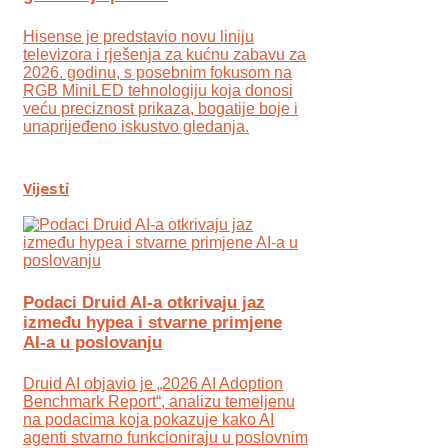
Hisense je predstavio novu liniju
televizora i rješenja za kućnu zabavu za
2026. godinu, s posebnim fokusom na
RGB MiniLED tehnologiju koja donosi
veću preciznost prikaza, bogatije boje i
unaprijeđeno iskustvo gledanja.
Vijesti
Podaci Druid AI-a otkrivaju jaz
između hypea i stvarne primjene
AI-a u poslovanju
Druid AI objavio je „2026 AI Adoption
Benchmark Report“, analizu temeljenu
na podacima koja pokazuje kako AI
agenti stvarno funkcioniraju u poslovnim