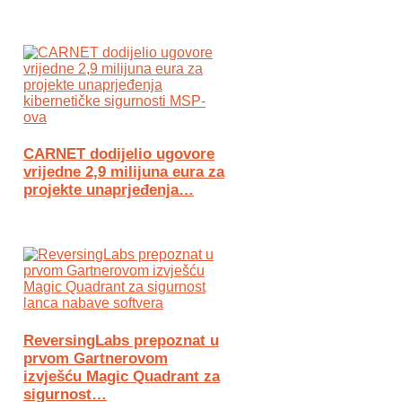
CARNET dodijelio ugovore
vrijedne 2,9 milijuna eura za
projekte unaprjeđenja…
ReversingLabs prepoznat u
prvom Gartnerovom
izvješću Magic Quadrant za
sigurnost…