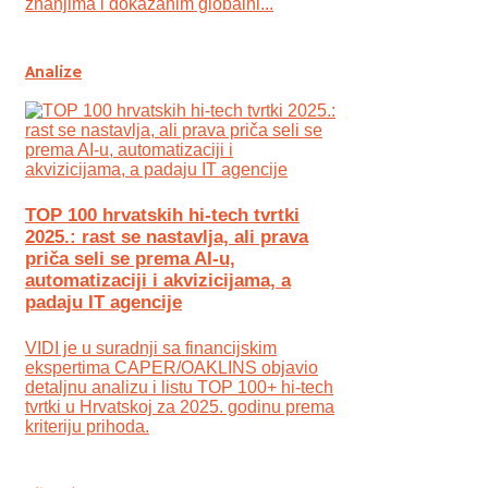
znanjima i dokazanim globalni...
Analize
TOP 100 hrvatskih hi-tech tvrtki
2025.: rast se nastavlja, ali prava
priča seli se prema AI-u,
automatizaciji i akvizicijama, a
padaju IT agencije
VIDI je u suradnji sa financijskim
ekspertima CAPER/OAKLINS objavio
detaljnu analizu i listu TOP 100+ hi-tech
tvrtki u Hrvatskoj za 2025. godinu prema
kriteriju prihoda.