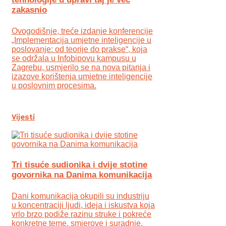
zakasnio
Ovogodišnje, treće izdanje konferencije
„Implementacija umjetne inteligencije u
poslovanje: od teorije do prakse“, koja
se održala u Infobipovu kampusu u
Zagrebu, usmjerilo se na nova pitanja i
izazove korištenja umjetne inteligencije
u poslovnim procesima.
Vijesti
Tri tisuće sudionika i dvije stotine
govornika na Danima komunikacija
Dani komunikacija okupili su industriju
u koncentraciji ljudi, ideja i iskustva koja
vrlo brzo podiže razinu struke i pokreće
konkretne teme, smjerove i suradnje.