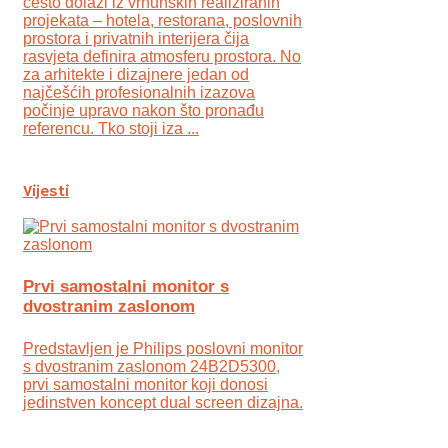
često dolazi iz vrhunskih realiziranih
projekata – hotela, restorana, poslovnih
prostora i privatnih interijera čija
rasvjeta definira atmosferu prostora. No
za arhitekte i dizajnere jedan od
najčešćih profesionalnih izazova
počinje upravo nakon što pronađu
referencu. Tko stoji iza ...
Vijesti
Prvi samostalni monitor s
dvostranim zaslonom
Predstavljen je Philips poslovni monitor
s dvostranim zaslonom 24B2D5300,
prvi samostalni monitor koji donosi
jedinstven koncept dual screen dizajna.