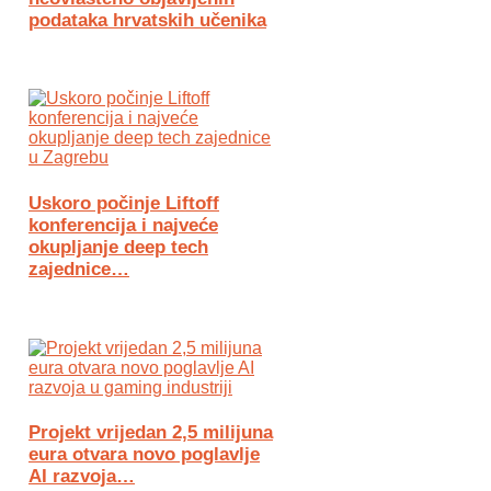
podataka hrvatskih učenika
Uskoro počinje Liftoff
konferencija i najveće
okupljanje deep tech
zajednice…
Projekt vrijedan 2,5 milijuna
eura otvara novo poglavlje
AI razvoja…