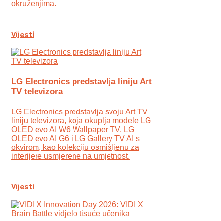
okruženjima.
Vijesti
LG Electronics predstavlja liniju Art
TV televizora
LG Electronics predstavlja svoju Art TV
liniju televizora, koja okuplja modele LG
OLED evo AI W6 Wallpaper TV, LG
OLED evo AI G6 i LG Gallery TV AI s
okvirom, kao kolekciju osmišljenu za
interijere usmjerene na umjetnost.
Vijesti