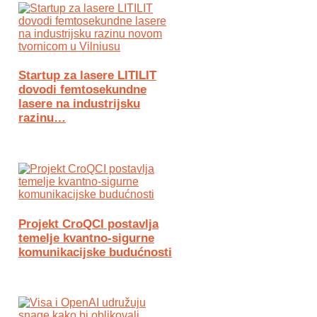
Startup za lasere LITILIT
dovodi femtosekundne
lasere na industrijsku
razinu…
Projekt CroQCI postavlja
temelje kvantno-sigurne
komunikacijske budućnosti