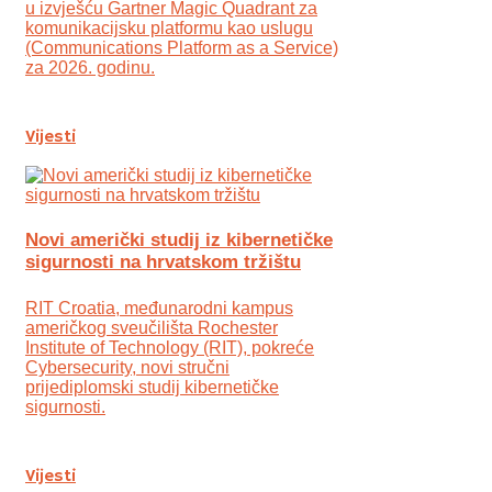
u izvješću Gartner Magic Quadrant za
komunikacijsku platformu kao uslugu
(Communications Platform as a Service)
za 2026. godinu.
Vijesti
Novi američki studij iz kibernetičke
sigurnosti na hrvatskom tržištu
RIT Croatia, međunarodni kampus
američkog sveučilišta Rochester
Institute of Technology (RIT), pokreće
Cybersecurity, novi stručni
prijediplomski studij kibernetičke
sigurnosti.
Vijesti