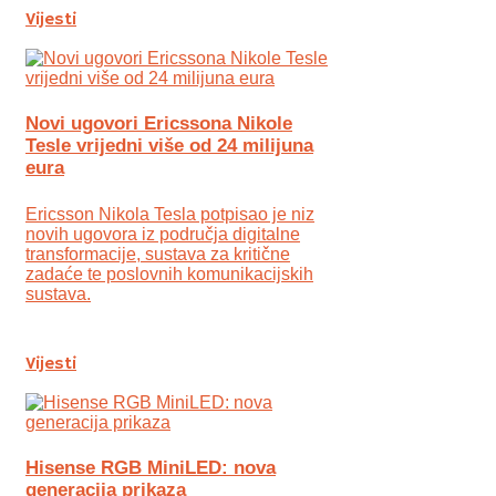
Vijesti
Novi ugovori Ericssona Nikole
Tesle vrijedni više od 24 milijuna
eura
Ericsson Nikola Tesla potpisao je niz
novih ugovora iz područja digitalne
transformacije, sustava za kritične
zadaće te poslovnih komunikacijskih
sustava.
Vijesti
Hisense RGB MiniLED: nova
generacija prikaza