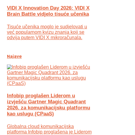
VIDI X Innovation Day 2026: VIDI X
Brain Battle vidjelo tisuće učenika
Tisuće učenika moglo je sudjelovati u
već popularnom kvizu znanja koji se
odvija putem VIDI X mikroračunala.
Najave
Infobip proglašen Liderom u
izvješću Gartner Magic Quadrant
2026. za komunikacijsku platformu
kao uslugu (CPaaS)
Globalna cloud komunikacijska
platforma Infobip proglašena je Liderom