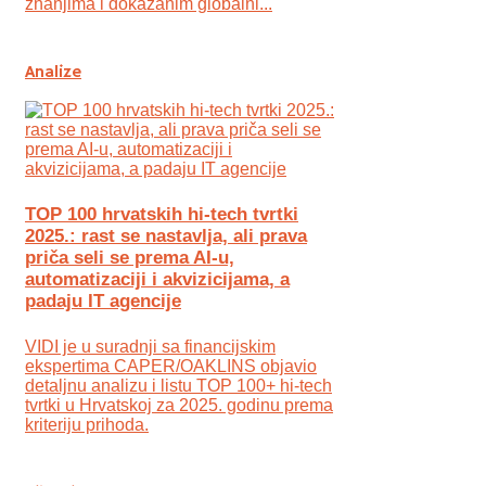
znanjima i dokazanim globalni...
Analize
TOP 100 hrvatskih hi-tech tvrtki
2025.: rast se nastavlja, ali prava
priča seli se prema AI-u,
automatizaciji i akvizicijama, a
padaju IT agencije
VIDI je u suradnji sa financijskim
ekspertima CAPER/OAKLINS objavio
detaljnu analizu i listu TOP 100+ hi-tech
tvrtki u Hrvatskoj za 2025. godinu prema
kriteriju prihoda.