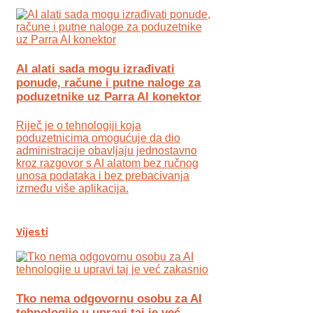
AI alati sada mogu izrađivati
ponude, račune i putne naloge za
poduzetnike uz Parra AI konektor
Riječ je o tehnologiji koja
poduzetnicima omogućuje da dio
administracije obavljaju jednostavno
kroz razgovor s AI alatom bez ručnog
unosa podataka i bez prebacivanja
između više aplikacija.
Vijesti
Tko nema odgovornu osobu za AI
tehnologije u upravi taj je već