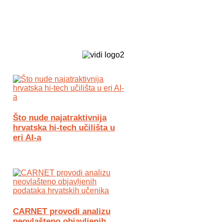
Biz Tech web portal powered by
Što nude najatraktivnija
hrvatska hi-tech učilišta u
eri AI-a
CARNET provodi analizu
neovlašteno objavljenih