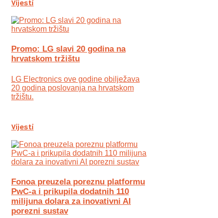
Vijesti
Promo: LG slavi 20 godina na
hrvatskom tržištu
LG Electronics ove godine obilježava
20 godina poslovanja na hrvatskom
tržištu.
Vijesti
Fonoa preuzela poreznu platformu
PwC-a i prikupila dodatnih 110
milijuna dolara za inovativni AI
porezni sustav