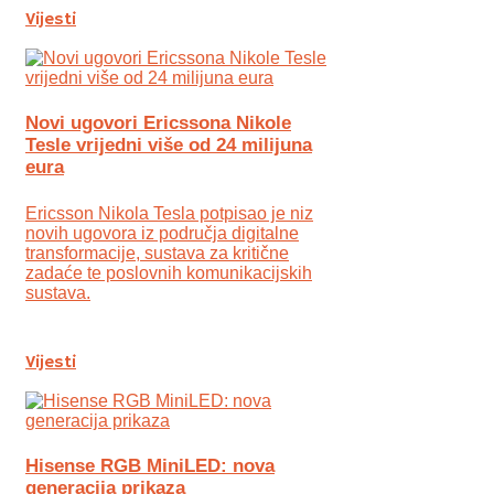
Vijesti
Novi ugovori Ericssona Nikole
Tesle vrijedni više od 24 milijuna
eura
Ericsson Nikola Tesla potpisao je niz
novih ugovora iz područja digitalne
transformacije, sustava za kritične
zadaće te poslovnih komunikacijskih
sustava.
Vijesti
Hisense RGB MiniLED: nova
generacija prikaza