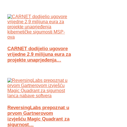
CARNET dodijelio ugovore
vrijedne 2,9 milijuna eura za
projekte unaprjeđenja…
ReversingLabs prepoznat u
prvom Gartnerovom
izvješću Magic Quadrant za
sigurnost…