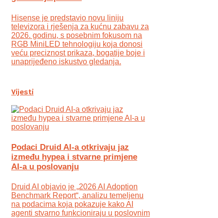
Hisense je predstavio novu liniju
televizora i rješenja za kućnu zabavu za
2026. godinu, s posebnim fokusom na
RGB MiniLED tehnologiju koja donosi
veću preciznost prikaza, bogatije boje i
unaprijeđeno iskustvo gledanja.
Vijesti
Podaci Druid AI-a otkrivaju jaz
između hypea i stvarne primjene
AI-a u poslovanju
Druid AI objavio je „2026 AI Adoption
Benchmark Report“, analizu temeljenu
na podacima koja pokazuje kako AI
agenti stvarno funkcioniraju u poslovnim