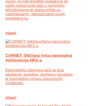
razvoj, na listi prioriteta svakako bi se
našle mogućnosti rada s najnovijim
tehnologijama te stalne prilike za
napredovanje i obogaćivanje svojih
kompetencija.
Vijesti
CARNET: Održana treća nacionalna
konferencija NKS-a
Kibernetička otpornost jača se kroz
edukaciju, suradnju, razmjenu iskustava
te pravodobnu prijavu sigurnosnih
incidenata.
Vijesti