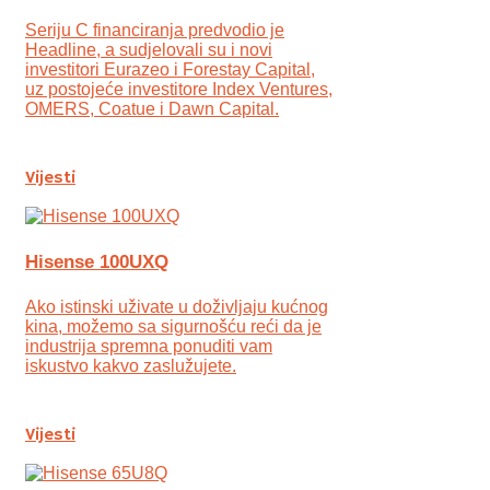
Seriju C financiranja predvodio je
Headline, a sudjelovali su i novi
investitori Eurazeo i Forestay Capital,
uz postojeće investitore Index Ventures,
OMERS, Coatue i Dawn Capital.
Vijesti
Hisense 100UXQ
Ako istinski uživate u doživljaju kućnog
kina, možemo sa sigurnošću reći da je
industrija spremna ponuditi vam
iskustvo kakvo zaslužujete.
Vijesti