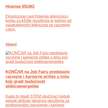
Hisense 65U8Q
Eksplozivan rast Hisense televizora i
borba za tržište rezultirala je jednim od
najatraktivnijih televizora po razumnoj
cijeni.
Vijesti
KONČAR na Job Fairu predstavio
razvojne i karijerne prilike u timu
koji gradi budućnost
elektroenergetike
Kada bi mladi STEM stručnjaci trebali
opisati atribute idealnog okruženja za
profesionalno ispunjenje i karijerni