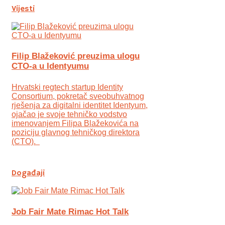
Vijesti
Filip Blažeković preuzima ulogu
CTO-a u Identyumu
Hrvatski regtech startup Identity
Consortium, pokretač sveobuhvatnog
rješenja za digitalni identitet Identyum,
ojаčao je svoje tehničko vodstvo
imenovanjem Filipa Blažekovića na
poziciju glavnog tehničkog direktora
(CTO).
Događaji
Job Fair Mate Rimac Hot Talk