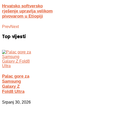
Hrvatsko softversko
rješenje upravlja velikom
pivovarom u Etiopiji
Prev
Next
Top vijesti
Palac gore za
Samsung
Galaxy Z
Fold8 Ultra
Srpanj 30, 2026