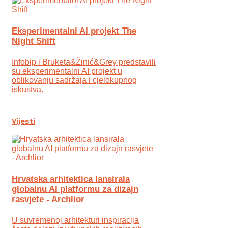
Eksperimentalni AI projekt The
Night Shift
Infobip i Bruketa&Žinić&Grey predstavili
su eksperimentalni AI projekt u
oblikovanju sadržaja i cjelokupnog
iskustva.
Vijesti
Hrvatska arhitektica lansirala
globalnu AI platformu za dizajn
rasvjete - Archlior
U suvremenoj arhitekturi inspiracija