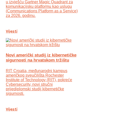
u izvješću Gartner Magic Quadrant za
komunikacijsku platformu kao uslugu
(Communications Platform as a Service)
za 2026. godinu.
Vijesti
Novi američki studij iz kibernetičke
sigurnosti na hrvatskom tržištu
RIT Croatia, međunarodni kampus
američkog sveučilišta Rochester
Institute of Technology (RIT), pokreće
Cybersecurity, novi stručni
prijediplomski studij kibernetičke
sigurnosti.
Vijesti