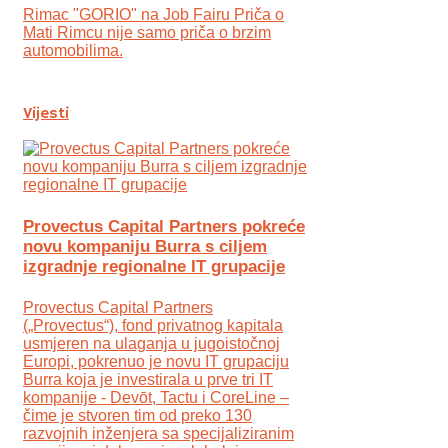
Rimac "GORIO" na Job Fairu Priča o
Mati Rimcu nije samo priča o brzim
automobilima.
Vijesti
Provectus Capital Partners pokreće
novu kompaniju Burra s ciljem
izgradnje regionalne IT grupacije
Provectus Capital Partners
(„Provectus“), fond privatnog kapitala
usmjeren na ulaganja u jugoistočnoj
Europi, pokrenuo je novu IT grupaciju
Burra koja je investirala u prve tri IT
kompanije - Devōt, Tactu i CoreLine –
čime je stvoren tim od preko 130
razvojnih inženjera sa specijaliziranim