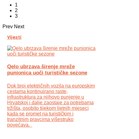
1
2
3
Prev
Next
Vijesti
Qelo ubrzava širenje mreže
punionica uoči turističke sezone
Dok broj električnih vozila na europskim
cestama kontinuirano raste,
infrastruktura za njihovo punjenje u
Hrvatskoj i dalje zaostaje za potrebama
tržišta, osobito tijekom ljetnih mjeseci
kada se promet na turističkim i
tranzitnim pravcima višestruko
povećava.