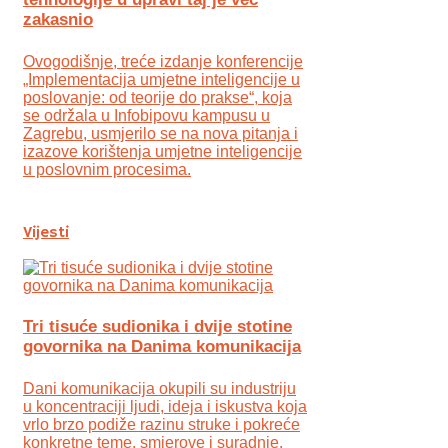
zakasnio
Ovogodišnje, treće izdanje konferencije
„Implementacija umjetne inteligencije u
poslovanje: od teorije do prakse“, koja
se održala u Infobipovu kampusu u
Zagrebu, usmjerilo se na nova pitanja i
izazove korištenja umjetne inteligencije
u poslovnim procesima.
Vijesti
Tri tisuće sudionika i dvije stotine
govornika na Danima komunikacija
Dani komunikacija okupili su industriju
u koncentraciji ljudi, ideja i iskustva koja
vrlo brzo podiže razinu struke i pokreće
konkretne teme, smjerove i suradnje.