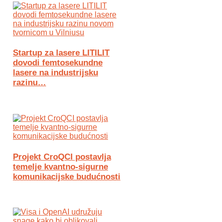
Startup za lasere LITILIT
dovodi femtosekundne
lasere na industrijsku
razinu…
Projekt CroQCI postavlja
temelje kvantno-sigurne
komunikacijske budućnosti