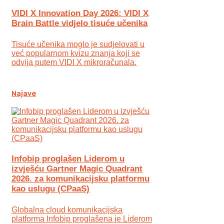
VIDI X Innovation Day 2026: VIDI X
Brain Battle vidjelo tisuće učenika
Tisuće učenika moglo je sudjelovati u
već popularnom kvizu znanja koji se
odvija putem VIDI X mikroračunala.
Najave
Infobip proglašen Liderom u
izvješću Gartner Magic Quadrant
2026. za komunikacijsku platformu
kao uslugu (CPaaS)
Globalna cloud komunikacijska
platforma Infobip proglašena je Liderom