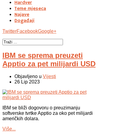
Hardver
Teme mjeseca
Najave
Događaji
Twitter
Facebook
Google+
IBM se sprema preuzeti
Apptio za pet milijardi USD
Objavljeno u
Vijesti
26 Lip 2023
IBM se bliži dogovoru o preuzimanju
softverske tvrtke Apptio za oko pet milijardi
američkih dolara.
Više...