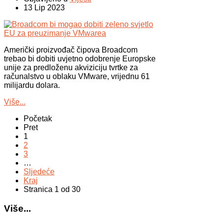
13 Lip 2023
Američki proizvođač čipova Broadcom
trebao bi dobiti uvjetno odobrenje Europske
unije za predloženu akviziciju tvrtke za
računalstvo u oblaku VMware, vrijednu 61
milijardu dolara.
Više...
Početak
Pret
1
2
3
…
Sljedeće
Kraj
Stranica 1 od 30
Više...