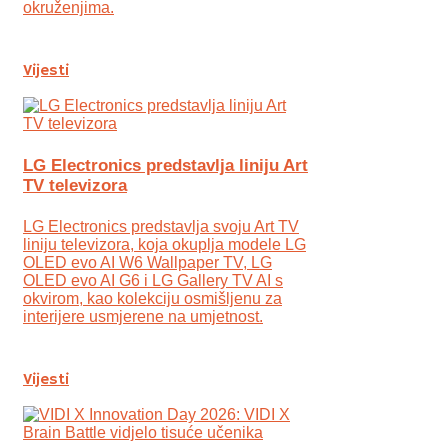
okruženjima.
Vijesti
LG Electronics predstavlja liniju Art
TV televizora
LG Electronics predstavlja svoju Art TV
liniju televizora, koja okuplja modele LG
OLED evo AI W6 Wallpaper TV, LG
OLED evo AI G6 i LG Gallery TV AI s
okvirom, kao kolekciju osmišljenu za
interijere usmjerene na umjetnost.
Vijesti