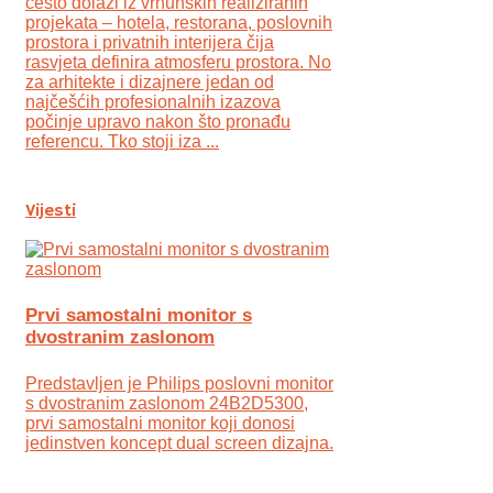
često dolazi iz vrhunskih realiziranih
projekata – hotela, restorana, poslovnih
prostora i privatnih interijera čija
rasvjeta definira atmosferu prostora. No
za arhitekte i dizajnere jedan od
najčešćih profesionalnih izazova
počinje upravo nakon što pronađu
referencu. Tko stoji iza ...
Vijesti
Prvi samostalni monitor s
dvostranim zaslonom
Predstavljen je Philips poslovni monitor
s dvostranim zaslonom 24B2D5300,
prvi samostalni monitor koji donosi
jedinstven koncept dual screen dizajna.