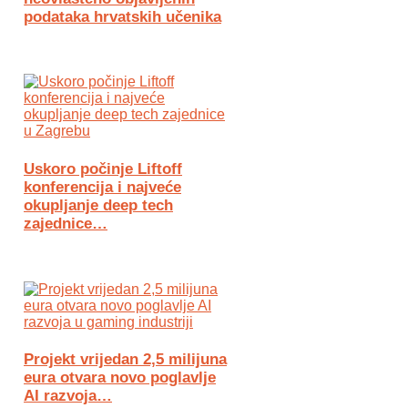
podataka hrvatskih učenika
Uskoro počinje Liftoff
konferencija i najveće
okupljanje deep tech
zajednice…
Projekt vrijedan 2,5 milijuna
eura otvara novo poglavlje
AI razvoja…