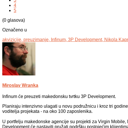
3
4
5
(0 glasova)
Označeno u
akvizicije,
preuzimanje,
Infinum,
3P Development,
Nikola Kapr
Miroslav Wranka
Infinum će preuzeti makedonsku tvrtku 3P Development.
Planiraju intenzivno ulagati u novu podružnicu i kroz tri godine
voditelja projekata - na oko 100 zaposlenika.
U portfelju makedonske agencije su projekti za Virgin Mobile,
Development će nastaviti pružati podršku postojećim klijentim