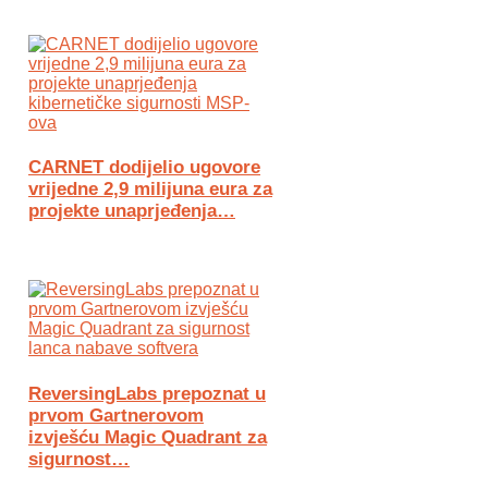
CARNET dodijelio ugovore
vrijedne 2,9 milijuna eura za
projekte unaprjeđenja…
ReversingLabs prepoznat u
prvom Gartnerovom
izvješću Magic Quadrant za
sigurnost…