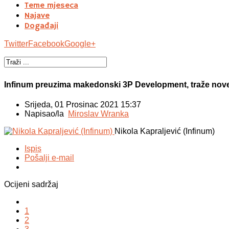
Teme mjeseca
Najave
Događaji
Twitter
Facebook
Google+
Infinum preuzima makedonski 3P Development, traže nove
Srijeda, 01 Prosinac 2021 15:37
Napisao/la
Miroslav Wranka
Nikola Kapraljević (Infinum)
Ispis
Pošalji e-mail
Ocijeni sadržaj
1
2