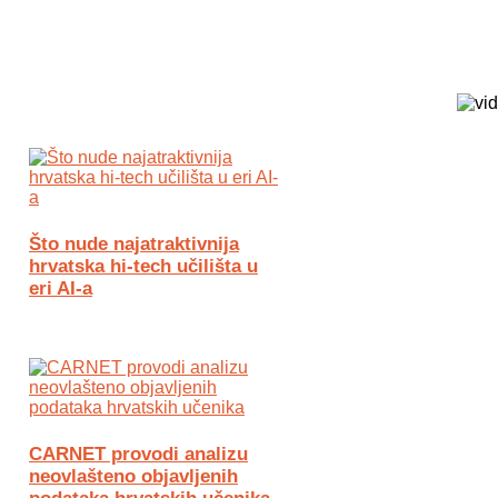
Biz Tech web portal powered by
Što nude najatraktivnija
hrvatska hi-tech učilišta u
eri AI-a
CARNET provodi analizu
neovlašteno objavljenih