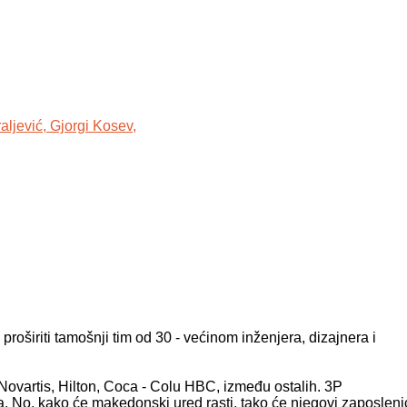
aljević,
Gjorgi Kosev,
 proširiti tamošnji tim od 30 - većinom inženjera, dizajnera i
 Novartis, Hilton, Coca - Colu HBC, između ostalih. 3P
a. No, kako će makedonski ured rasti, tako će njegovi zaposleni