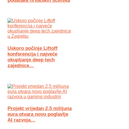
podataka hrvatskih učenika
Uskoro počinje Liftoff
konferencija i najveće
okupljanje deep tech
zajednice…
Projekt vrijedan 2,5 milijuna
eura otvara novo poglavlje
AI razvoja…