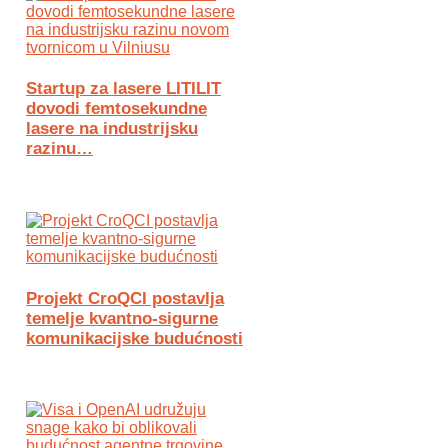
Startup za lasere LITILIT
dovodi femtosekundne
lasere na industrijsku
razinu…
Projekt CroQCI postavlja
temelje kvantno-sigurne
komunikacijske budućnosti