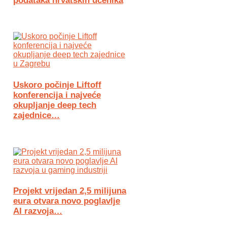
podataka hrvatskih učenika
Uskoro počinje Liftoff
konferencija i najveće
okupljanje deep tech
zajednice…
Projekt vrijedan 2,5 milijuna
eura otvara novo poglavlje
AI razvoja…