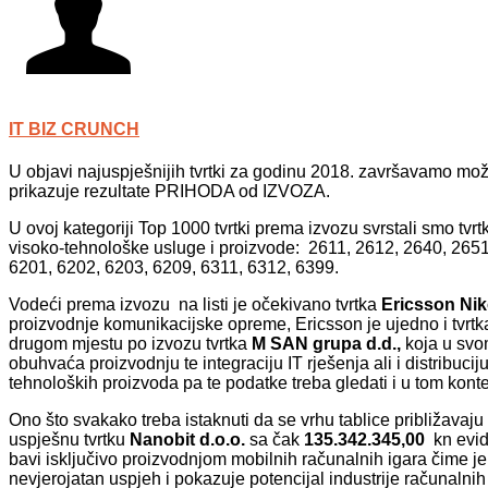
IT BIZ CRUNCH
U objavi najuspješnijih tvrtki za godinu 2018. završavamo mož
prikazuje rezultate PRIHODA od IZVOZA.
U ovoj kategoriji Top 1000 tvrtki prema izvozu svrstali smo tv
visoko-tehnološke usluge i proizvode: 2611, 2612, 2640, 2651
6201, 6202, 6203, 6209, 6311, 6312, 6399.
Vodeći prema izvozu na listi je očekivano tvrtka
Ericsson Nik
proizvodnje komunikacijske opreme, Ericsson je ujedno i tvrtka
drugom mjestu po izvozu tvrtka
M SAN grupa d.d.,
koja u svo
obuhvaća proizvodnju te integraciju IT rješenja ali i distribuci
tehnoloških proizvoda pa te podatke treba gledati i u tom kont
Ono što svakako treba istaknuti da se vrhu tablice približavaju
uspješnu tvrtku
Nanobit
d.o.o.
sa čak
135.342.345,00
kn evid
bavi isključivo proizvodnjom mobilnih računalnih igara čime je
nevjerojatan uspjeh i pokazuje potencijal industrije računalnih