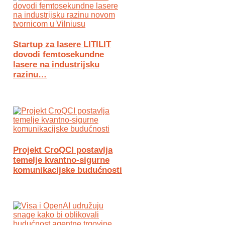
Startup za lasere LITILIT
dovodi femtosekundne
lasere na industrijsku
razinu…
Projekt CroQCI postavlja
temelje kvantno-sigurne
komunikacijske budućnosti