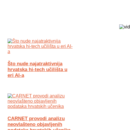
Biz Tech web portal powered by
Što nude najatraktivnija
hrvatska hi-tech učilišta u
eri AI-a
CARNET provodi analizu
neovlašteno objavljenih