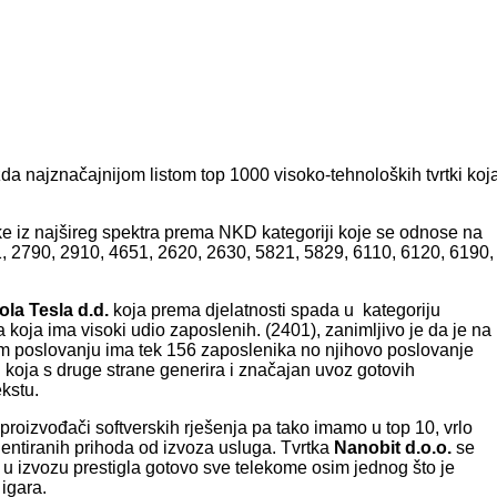
da najznačajnijom listom top 1000 visoko-tehnoloških tvrtki koj
rtke iz najšireg spektra prema NKD kategoriji koje se odnose na
, 2790, 2910, 4651, 2620, 2630, 5821, 5829, 6110, 6120, 6190,
ola Tesla
d.d.
koja prema djelatnosti spada u kategoriju
 koja ima visoki udio zaposlenih. (2401), zanimljivo je da je na
m poslovanju ima tek 156 zaposlenika no njihovo poslovanje
ju koja s druge strane generira i značajan uvoz gotovih
ekstu.
 proizvođači softverskih rješenja pa tako imamo u top 10, vrlo
entiranih prihoda od izvoza usluga. Tvrtka
Nanobit d.o.o.
se
 u izvozu prestigla gotovo sve telekome osim jednog što je
 igara.