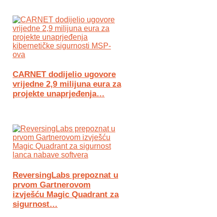
CARNET dodijelio ugovore
vrijedne 2,9 milijuna eura za
projekte unaprjeđenja…
ReversingLabs prepoznat u
prvom Gartnerovom
izvješću Magic Quadrant za
sigurnost…