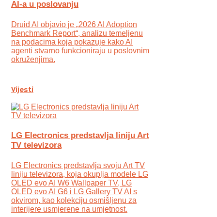
AI-a u poslovanju
Druid AI objavio je „2026 AI Adoption
Benchmark Report“, analizu temeljenu
na podacima koja pokazuje kako AI
agenti stvarno funkcioniraju u poslovnim
okruženjima.
Vijesti
LG Electronics predstavlja liniju Art
TV televizora
LG Electronics predstavlja svoju Art TV
liniju televizora, koja okuplja modele LG
OLED evo AI W6 Wallpaper TV, LG
OLED evo AI G6 i LG Gallery TV AI s
okvirom, kao kolekciju osmišljenu za
interijere usmjerene na umjetnost.