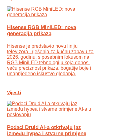
Hisense RGB MiniLED: nova
generacija prikaza
Hisense je predstavio novu liniju
televizora i rješenja za kućnu zabavu za
2026. godinu, s posebnim fokusom na
RGB MiniLED tehnologiju koja donosi
veću preciznost prikaza, bogatije boje i
unaprijeđeno iskustvo gledanja.
Vijesti
Podaci Druid AI-a otkrivaju jaz
između hypea i stvarne primjene