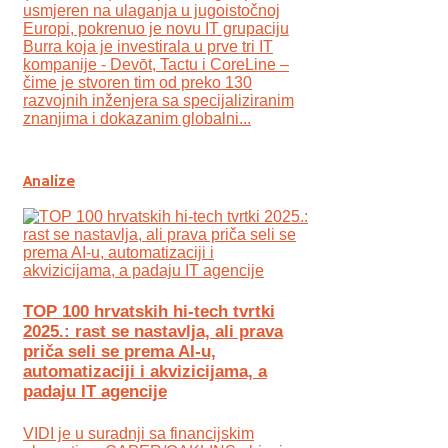
usmjeren na ulaganja u jugoistočnoj
Europi, pokrenuo je novu IT grupaciju
Burra koja je investirala u prve tri IT
kompanije - Devōt, Tactu i CoreLine –
čime je stvoren tim od preko 130
razvojnih inženjera sa specijaliziranim
znanjima i dokazanim globalni...
Analize
TOP 100 hrvatskih hi-tech tvrtki
2025.: rast se nastavlja, ali prava
priča seli se prema AI-u,
automatizaciji i akvizicijama, a
padaju IT agencije
VIDI je u suradnji sa financijskim