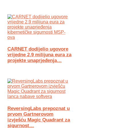
CARNET dodijelio ugovore
vrijedne 2,9 milijuna eura za
projekte unaprjeđenja…
ReversingLabs prepoznat u
prvom Gartnerovom
izvješću Magic Quadrant za
sigurnost…