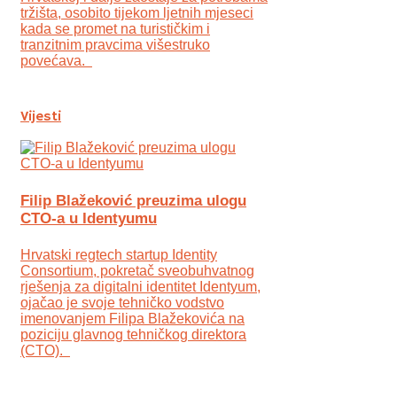
tržišta, osobito tijekom ljetnih mjeseci
kada se promet na turističkim i
tranzitnim pravcima višestruko
povećava.
Vijesti
Filip Blažeković preuzima ulogu
CTO-a u Identyumu
Hrvatski regtech startup Identity
Consortium, pokretač sveobuhvatnog
rješenja za digitalni identitet Identyum,
ojаčao je svoje tehničko vodstvo
imenovanjem Filipa Blažekovića na
poziciju glavnog tehničkog direktora
(CTO).