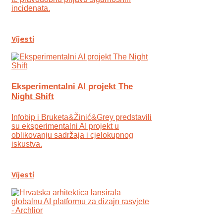
incidenata.
Vijesti
Eksperimentalni AI projekt The
Night Shift
Infobip i Bruketa&Žinić&Grey predstavili
su eksperimentalni AI projekt u
oblikovanju sadržaja i cjelokupnog
iskustva.
Vijesti