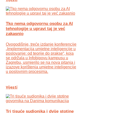
Tko nema odgovornu osobu za AI
tehnologije u upravi taj je već
zakasnio
Ovogodišnje, treće izdanje konferencije
„Implementacija umjetne inteligencije u
poslovanje: od teorije do prakse“, koja
se održala u Infobipovu kampusu u
Zagrebu, usmjerilo se na nova pitanja i
izazove korištenja umjetne inteligencije
u poslovnim procesima.
Vijesti
Tri tisuće sudionika i dvije stotine