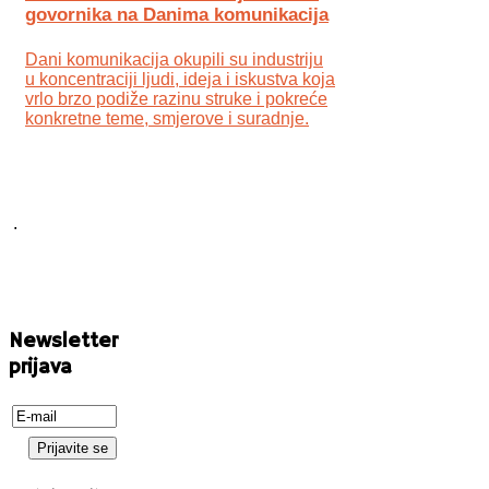
govornika na Danima komunikacija
Dani komunikacija okupili su industriju
u koncentraciji ljudi, ideja i iskustva koja
vrlo brzo podiže razinu struke i pokreće
konkretne teme, smjerove i suradnje.
.
Newsletter
prijava