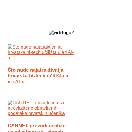
Biz Tech web portal powered by
Što nude najatraktivnija
hrvatska hi-tech učilišta u
eri AI-a
CARNET provodi analizu
neovlašteno objavljenih