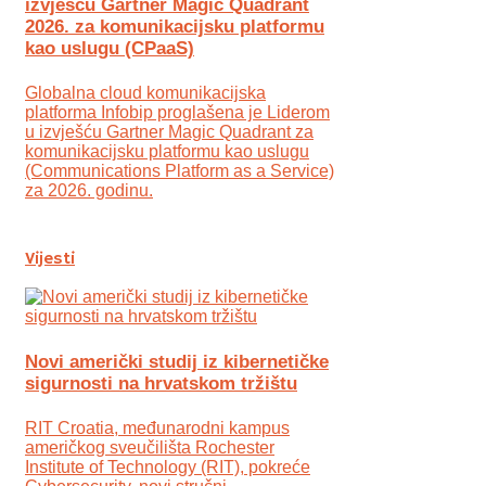
izvješću Gartner Magic Quadrant
2026. za komunikacijsku platformu
kao uslugu (CPaaS)
Globalna cloud komunikacijska
platforma Infobip proglašena je Liderom
u izvješću Gartner Magic Quadrant za
komunikacijsku platformu kao uslugu
(Communications Platform as a Service)
za 2026. godinu.
Vijesti
Novi američki studij iz kibernetičke
sigurnosti na hrvatskom tržištu
RIT Croatia, međunarodni kampus
američkog sveučilišta Rochester
Institute of Technology (RIT), pokreće