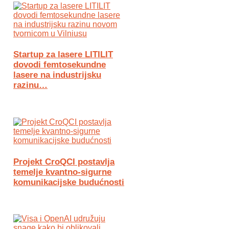
Startup za lasere LITILIT
dovodi femtosekundne
lasere na industrijsku
razinu…
Projekt CroQCI postavlja
temelje kvantno-sigurne
komunikacijske budućnosti