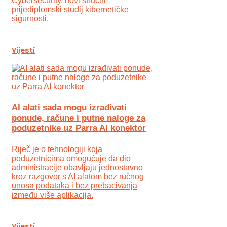
Cybersecurity, novi stručni
prijediplomski studij kibernetičke
sigurnosti.
Vijesti
AI alati sada mogu izrađivati
ponude, račune i putne naloge za
poduzetnike uz Parra AI konektor
Riječ je o tehnologiji koja
poduzetnicima omogućuje da dio
administracije obavljaju jednostavno
kroz razgovor s AI alatom bez ručnog
unosa podataka i bez prebacivanja
između više aplikacija.
Vijesti