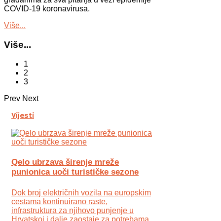
COVID-19 koronavirusa.
Više...
Više...
1
2
3
Prev
Next
Vijesti
Qelo ubrzava širenje mreže
punionica uoči turističke sezone
Dok broj električnih vozila na europskim
cestama kontinuirano raste,
infrastruktura za njihovo punjenje u
Hrvatskoj i dalje zaostaje za potrebama