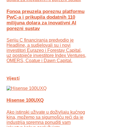
Fonoa preuzela poreznu platformu
PwC-a i prikupila dodatnih 110
milijuna dolara za inovativni AI
porezni sustav
Seriju C financiranja predvodio je
Headline, a sudjelovali su i novi
investitori Eurazeo i Forestay Capital,
uz postojeće investitore Index Ventures,
OMERS, Coatue i Dawn Capital.
Vijesti
Hisense 100UXQ
Ako istinski uživate u doživljaju kućnog
kina, možemo sa sigurnošću reći da je
industrija spremna ponuditi vam