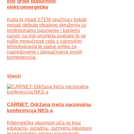
koji gradi budućnost
elektroenergetike
Kada bi mladi STEM stručnjaci trebali
opisati atribute idealnog okruženja za
profesionalno ispunjenje i karijerni
razvoj, na listi prioriteta svakako bi se
našle mogućnosti rada s najnovijim
tehnologijama te stalne prilike za
napredovanje i obogaćivanje svojih
kompetencija.
Vijesti
CARNET: Održana treća nacionalna
konferencija NKS-a
Kibernetička otpornost jača se kroz
edukaciju, suradnju, razmjenu iskustava
te pravodobnu prijavu sigurnosnih