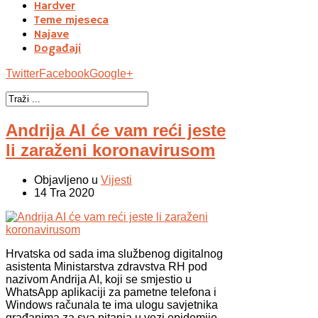
Hardver
Teme mjeseca
Najave
Događaji
Twitter
Facebook
Google+
Andrija AI će vam reći jeste
li zaraženi koronavirusom
Objavljeno u
Vijesti
14 Tra 2020
Hrvatska od sada ima službenog digitalnog
asistenta Ministarstva zdravstva RH pod
nazivom Andrija AI, koji se smjestio u
WhatsApp aplikaciji za pametne telefona i
Windows računala te ima ulogu savjetnika
građanima za sva pitanja u vezi epidemije