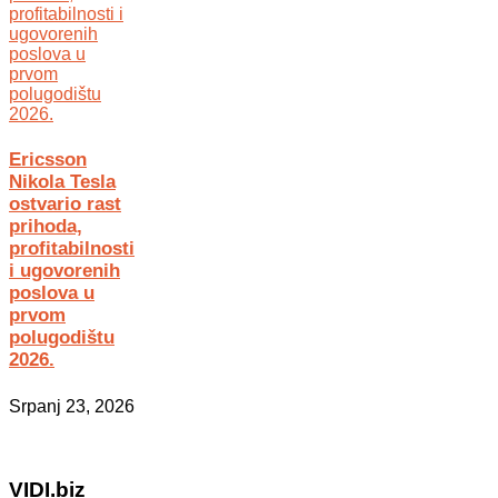
Ericsson
Nikola Tesla
ostvario rast
prihoda,
profitabilnosti
i ugovorenih
poslova u
prvom
polugodištu
2026.
Srpanj 23, 2026
VIDI.biz