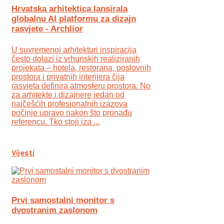
Hrvatska arhitektica lansirala
globalnu AI platformu za dizajn
rasvjete - Archlior
U suvremenoj arhitekturi inspiracija
često dolazi iz vrhunskih realiziranih
projekata – hotela, restorana, poslovnih
prostora i privatnih interijera čija
rasvjeta definira atmosferu prostora. No
za arhitekte i dizajnere jedan od
najčešćih profesionalnih izazova
počinje upravo nakon što pronađu
referencu. Tko stoji iza ...
Vijesti
Prvi samostalni monitor s
dvostranim zaslonom