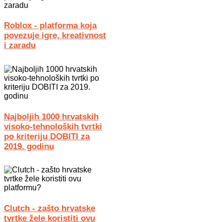
Roblox - platforma koja
povezuje igre, kreativnost
i zaradu
Najboljih 1000 hrvatskih
visoko-tehnoloških tvrtki
po kriteriju DOBITI za
2019. godinu
Clutch - zašto hrvatske
tvrtke žele koristiti ovu