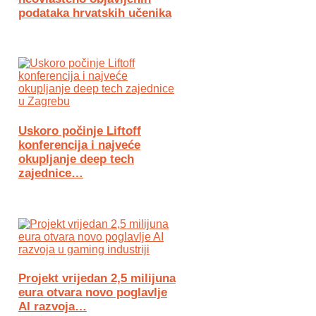
podataka hrvatskih učenika
Uskoro počinje Liftoff
konferencija i najveće
okupljanje deep tech
zajednice…
Projekt vrijedan 2,5 milijuna
eura otvara novo poglavlje
AI razvoja…