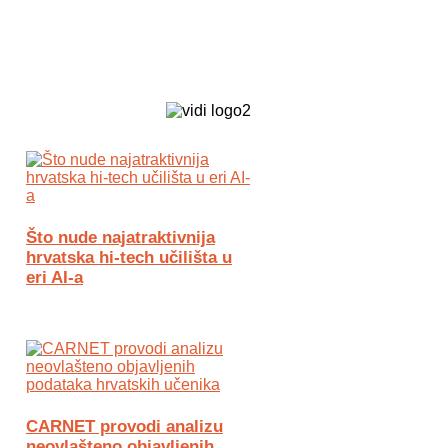
Biz Tech web portal powered by
Što nude najatraktivnija
hrvatska hi-tech učilišta u
eri AI-a
CARNET provodi analizu
neovlašteno objavljenih