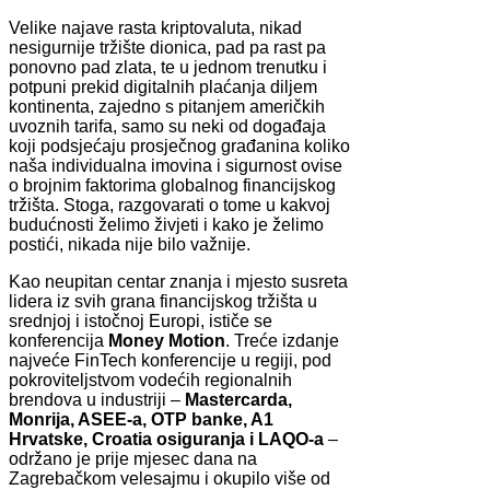
Velike najave rasta kriptovaluta, nikad
nesigurnije tržište dionica, pad pa rast pa
ponovno pad zlata, te u jednom trenutku i
potpuni prekid digitalnih plaćanja diljem
kontinenta, zajedno s pitanjem američkih
uvoznih tarifa, samo su neki od događaja
koji podsjećaju prosječnog građanina koliko
naša individualna imovina i sigurnost ovise
o brojnim faktorima globalnog financijskog
tržišta. Stoga, razgovarati o tome u kakvoj
budućnosti želimo živjeti i kako je želimo
postići, nikada nije bilo važnije.
Kao neupitan centar znanja i mjesto susreta
lidera iz svih grana financijskog tržišta u
srednjoj i istočnoj Europi, ističe se
konferencija
Money Motion
. Treće izdanje
najveće FinTech konferencije u regiji, pod
pokroviteljstvom vodećih regionalnih
brendova u industriji –
Mastercarda,
Monrija, ASEE-a, OTP banke, A1
Hrvatske, Croatia osiguranja i LAQO-a
–
održano je prije mjesec dana na
Zagrebačkom velesajmu i okupilo više od