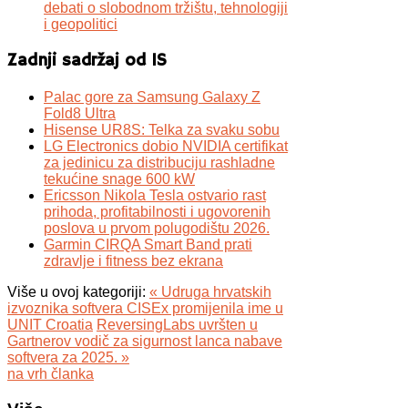
debati o slobodnom tržištu, tehnologiji
i geopolitici
Zadnji sadržaj od IS
Palac gore za Samsung Galaxy Z
Fold8 Ultra
Hisense UR8S: Telka za svaku sobu
LG Electronics dobio NVIDIA certifikat
za jedinicu za distribuciju rashladne
tekućine snage 600 kW
Ericsson Nikola Tesla ostvario rast
prihoda, profitabilnosti i ugovorenih
poslova u prvom polugodištu 2026.
Garmin CIRQA Smart Band prati
zdravlje i fitness bez ekrana
Više u ovoj kategoriji:
« Udruga hrvatskih
izvoznika softvera CISEx promijenila ime u
UNIT Croatia
ReversingLabs uvršten u
Gartnerov vodič za sigurnost lanca nabave
softvera za 2025. »
na vrh članka