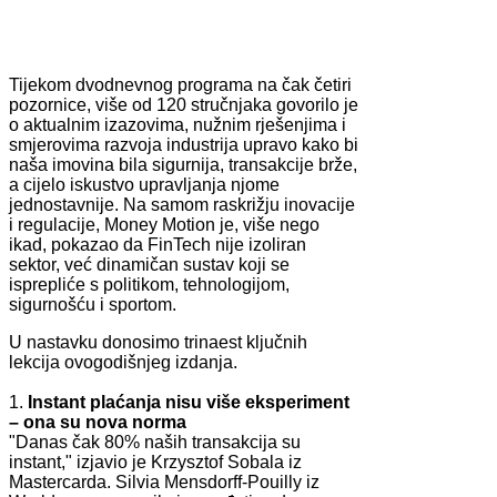
Tijekom dvodnevnog programa na čak četiri
pozornice, više od 120 stručnjaka govorilo je
o aktualnim izazovima, nužnim rješenjima i
smjerovima razvoja industrija upravo kako bi
naša imovina bila sigurnija, transakcije brže,
a cijelo iskustvo upravljanja njome
jednostavnije. Na samom raskrižju inovacije
i regulacije, Money Motion je, više nego
ikad, pokazao da FinTech nije izoliran
sektor, već dinamičan sustav koji se
isprepliće s politikom, tehnologijom,
sigurnošću i sportom.
U nastavku donosimo trinaest ključnih
lekcija ovogodišnjeg izdanja.
1.
Instant plaćanja nisu više eksperiment
– ona su nova norma
"Danas čak 80% naših transakcija su
instant," izjavio je Krzysztof Sobala iz
Mastercarda. Silvia Mensdorff-Pouilly iz