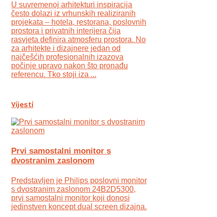
U suvremenoj arhitekturi inspiracija
često dolazi iz vrhunskih realiziranih
projekata – hotela, restorana, poslovnih
prostora i privatnih interijera čija
rasvjeta definira atmosferu prostora. No
za arhitekte i dizajnere jedan od
najčešćih profesionalnih izazova
počinje upravo nakon što pronađu
referencu. Tko stoji iza ...
Vijesti
Prvi samostalni monitor s
dvostranim zaslonom
Predstavljen je Philips poslovni monitor
s dvostranim zaslonom 24B2D5300,
prvi samostalni monitor koji donosi
jedinstven koncept dual screen dizajna.