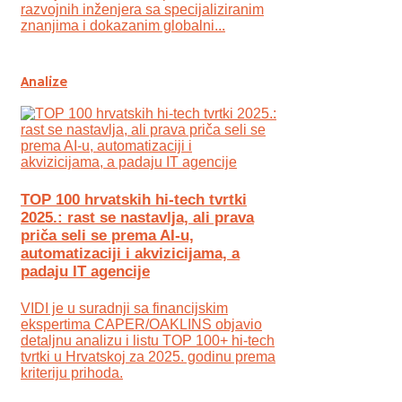
razvojnih inženjera sa specijaliziranim
znanjima i dokazanim globalni...
Analize
TOP 100 hrvatskih hi-tech tvrtki
2025.: rast se nastavlja, ali prava
priča seli se prema AI-u,
automatizaciji i akvizicijama, a
padaju IT agencije
VIDI je u suradnji sa financijskim
ekspertima CAPER/OAKLINS objavio
detaljnu analizu i listu TOP 100+ hi-tech
tvrtki u Hrvatskoj za 2025. godinu prema
kriteriju prihoda.