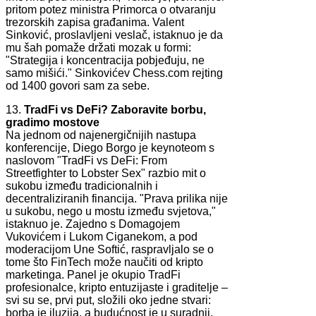
pritom potez ministra Primorca o otvaranju
trezorskih zapisa građanima. Valent
Sinković, proslavljeni veslač, istaknuo je da
mu šah pomaže držati mozak u formi:
"Strategija i koncentracija pobjeđuju, ne
samo mišići." Sinkovićev Chess.com rejting
od 1400 govori sam za sebe.
13.
TradFi vs DeFi? Zaboravite borbu,
gradimo mostove
Na jednom od najenergičnijih nastupa
konferencije, Diego Borgo je keynoteom s
naslovom "TradFi vs DeFi: From
Streetfighter to Lobster Sex" razbio mit o
sukobu između tradicionalnih i
decentraliziranih financija. "Prava prilika nije
u sukobu, nego u mostu između svjetova,"
istaknuo je. Zajedno s Domagojem
Vukovićem i Lukom Ciganekom, a pod
moderacijom Une Softić, raspravljalo se o
tome što FinTech može naučiti od kripto
marketinga. Panel je okupio TradFi
profesionalce, kripto entuzijaste i graditelje –
svi su se, prvi put, složili oko jedne stvari:
borba je iluzija, a budućnost je u suradnji.