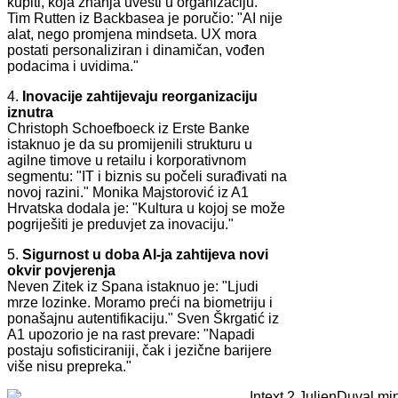
kupiti, koja znanja uvesti u organizaciju."
Tim Rutten iz Backbasea je poručio: "AI nije
alat, nego promjena mindseta. UX mora
postati personaliziran i dinamičan, vođen
podacima i uvidima."
4.
Inovacije zahtijevaju reorganizaciju
iznutra
Christoph Schoefboeck iz Erste Banke
istaknuo je da su promijenili strukturu u
agilne timove u retailu i korporativnom
segmentu: "IT i biznis su počeli surađivati na
novoj razini." Monika Majstorović iz A1
Hrvatska dodala je: "Kultura u kojoj se može
pogriješiti je preduvjet za inovaciju."
5.
Sigurnost u doba AI-ja zahtijeva novi
okvir povjerenja
Neven Zitek iz Spana istaknuo je: "Ljudi
mrze lozinke. Moramo preći na biometriju i
ponašajnu autentifikaciju." Sven Škrgatić iz
A1 upozorio je na rast prevare: "Napadi
postaju sofisticiraniji, čak i jezične barijere
više nisu prepreka."