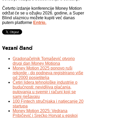
Četvrto izdanje konferencije Money Motion
održat će se u ožujku 2026. godine, a Super
Blind ulaznicu možete kupiti već danas
putem platforme
Entrio.
Vezani članci
Gradonačelnik Tomašević otvorio
drugi dan Money Motiona
Money Motion 2025 ponovo ruši
rekorde - do podneva registrirano više
od 2000 posjetitelja
Četiri lidera tehnološke industrije o
budućnosti: nevidljiva plaćanja,
putovanja u svemir i računi koji se
sami rješavaju
100 Fintech stručnjaka i natjecanje 20
startupa
Money Motion 2025: Vedrana
Pribičević i Srećko Horvat u epskoj