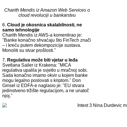
Charith Mendis iz Amazon Web Services o
cloud revoluciji u bankarstvu
6.
Cloud je okosnica skalabilnosti, ne
samo tehnologije
Charith Mendis iz AWS-a komentirao je:
"Banke konačno shvaćaju što FinTech znači
– i kreću putem dekompozicije sustava.
Monoliti su stvar prošlosti."
7.
Regulativa može biti vjetar u leđa
Svetlana Sailer iz Krakena: "MICA
regulativa upalila je svjetlo u mračnoj sobi.
Sada konačno imamo okvir u kojem banke
mogu legalno poslovati s kriptom." Don
Ginsel iz EDFA-e naglasio je: "EU stvara
jedinstveno tržište regulacijom, a ne unatoč
njoj."