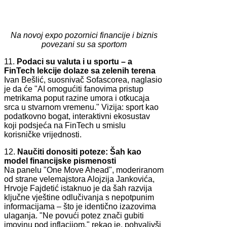
Na novoj expo pozornici financije i biznis
povezani su sa sportom
11.
Podaci su valuta i u sportu – a
FinTech lekcije dolaze sa zelenih terena
Ivan Bešlić, suosnivač Sofascorea, naglasio
je da će "AI omogućiti fanovima pristup
metrikama poput razine umora i otkucaja
srca u stvarnom vremenu." Vizija: sport kao
podatkovno bogat, interaktivni ekosustav
koji podsjeća na FinTech u smislu
korisničke vrijednosti.
12.
Naučiti donositi poteze: Šah kao
model financijske pismenosti
Na panelu "One Move Ahead", moderiranom
od strane velemajstora Alojzija Jankovića,
Hrvoje Fajdetić istaknuo je da šah razvija
ključne vještine odlučivanja s nepotpunim
informacijama – što je identično izazovima
ulaganja. "Ne povući potez znači gubiti
imovinu pod inflacijom," rekao je, pohvalivši