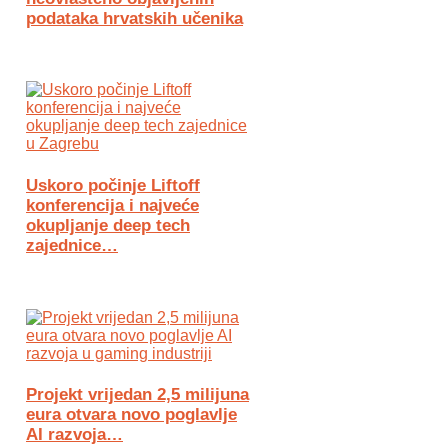
podataka hrvatskih učenika
Uskoro počinje Liftoff
konferencija i najveće
okupljanje deep tech
zajednice…
Projekt vrijedan 2,5 milijuna
eura otvara novo poglavlje
AI razvoja…