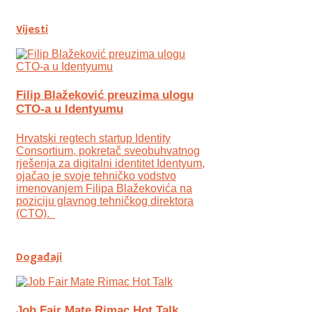
Vijesti
Filip Blažeković preuzima ulogu
CTO-a u Identyumu
Hrvatski regtech startup Identity
Consortium, pokretač sveobuhvatnog
rješenja za digitalni identitet Identyum,
ojаčao je svoje tehničko vodstvo
imenovanjem Filipa Blažekovića na
poziciju glavnog tehničkog direktora
(CTO).
Događaji
Job Fair Mate Rimac Hot Talk