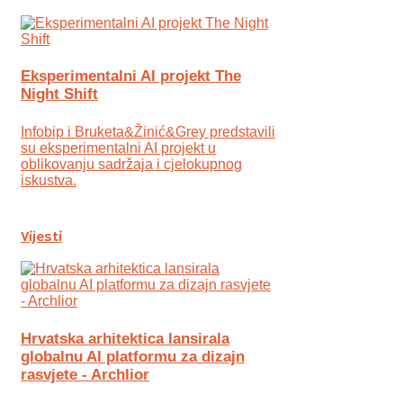
Eksperimentalni AI projekt The
Night Shift
Infobip i Bruketa&Žinić&Grey predstavili
su eksperimentalni AI projekt u
oblikovanju sadržaja i cjelokupnog
iskustva.
Vijesti
Hrvatska arhitektica lansirala
globalnu AI platformu za dizajn
rasvjete - Archlior