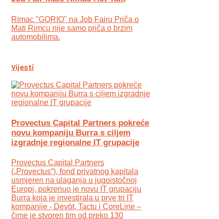
Rimac "GORIO" na Job Fairu Priča o
Mati Rimcu nije samo priča o brzim
automobilima.
Vijesti
Provectus Capital Partners pokreće
novu kompaniju Burra s ciljem
izgradnje regionalne IT grupacije
Provectus Capital Partners
(„Provectus“), fond privatnog kapitala
usmjeren na ulaganja u jugoistočnoj
Europi, pokrenuo je novu IT grupaciju
Burra koja je investirala u prve tri IT
kompanije - Devōt, Tactu i CoreLine –
čime je stvoren tim od preko 130