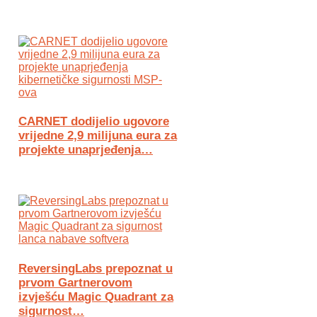
CARNET dodijelio ugovore
vrijedne 2,9 milijuna eura za
projekte unaprjeđenja…
ReversingLabs prepoznat u
prvom Gartnerovom
izvješću Magic Quadrant za
sigurnost…