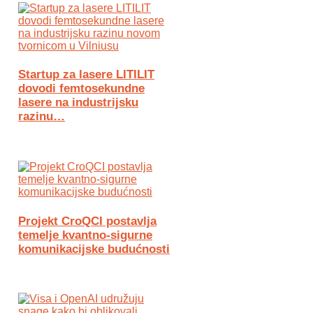
Startup za lasere LITILIT
dovodi femtosekundne
lasere na industrijsku
razinu…
Projekt CroQCI postavlja
temelje kvantno-sigurne
komunikacijske budućnosti