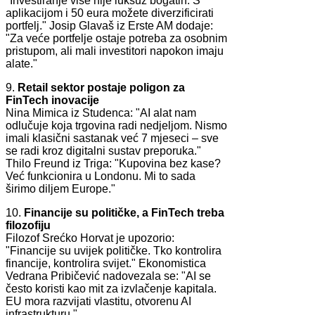
"Investiranje više nije luksuz bogatih. S
aplikacijom i 50 eura možete diverzificirati
portfelj." Josip Glavaš iz Erste AM dodaje:
"Za veće portfelje ostaje potreba za osobnim
pristupom, ali mali investitori napokon imaju
alate."
9.
Retail sektor postaje poligon za
FinTech inovacije
Nina Mimica iz Studenca: "AI alat nam
odlučuje koja trgovina radi nedjeljom. Nismo
imali klasični sastanak već 7 mjeseci – sve
se radi kroz digitalni sustav preporuka."
Thilo Freund iz Triga: "Kupovina bez kase?
Već funkcionira u Londonu. Mi to sada
širimo diljem Europe."
10.
Financije su političke, a FinTech treba
filozofiju
Filozof Srećko Horvat je upozorio:
"Financije su uvijek političke. Tko kontrolira
financije, kontrolira svijet." Ekonomistica
Vedrana Pribičević nadovezala se: "AI se
često koristi kao mit za izvlačenje kapitala.
EU mora razvijati vlastitu, otvorenu AI
infrastrukturu."