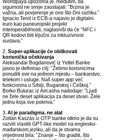
Worldpaya upozorila je, međutim, da
sigurnost ne smije zaostajati: "Brzina je
važna, ali povjerenje je ono što čini razliku."
Ignacio Terol iz ECB-a najavio je digitalni
euro kao paneuropski projekt
interoperabilnosti, naglasivši da će "NFC i
QR kodovi biti ključni za inkluzivnost
sustava."
2.
Super-aplikacije će oblikovati
korisnička očekivanja
Aleksandar Bogdanović iz Yettel Banke
jasno je definirao cilj: "Želimo korisnicima
ponuditi sve na jednom mjestu – bankarstvo,
telekom i usluge. Naš super app već
funkcionira u Srbiji, Bugarskoj i Češkoj."
Borko Buturac iz Aircasha nadodaje: "Ljudi
ne žele deset aplikacija za deset stvari. Žele
jednu koja sve pokriva."
3.
AI je paradigma, ne alat
Zoltán Kaszás iz OTP banke otkrio je da su
razvili vlastiti GPT-like model na englesko-
mađarskom jeziku, ali da je stvarna
vrijednost bila: "Znanje – što graditi, što