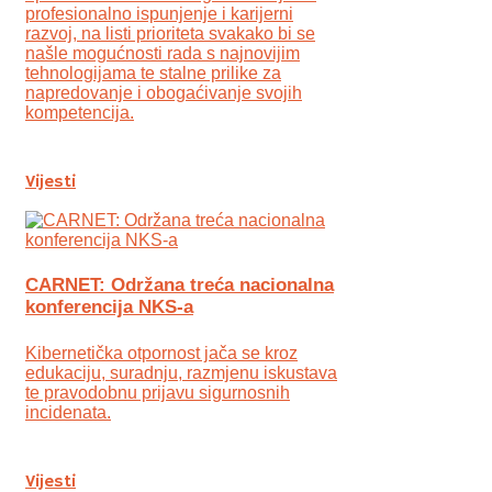
profesionalno ispunjenje i karijerni
razvoj, na listi prioriteta svakako bi se
našle mogućnosti rada s najnovijim
tehnologijama te stalne prilike za
napredovanje i obogaćivanje svojih
kompetencija.
Vijesti
CARNET: Održana treća nacionalna
konferencija NKS-a
Kibernetička otpornost jača se kroz
edukaciju, suradnju, razmjenu iskustava
te pravodobnu prijavu sigurnosnih
incidenata.
Vijesti