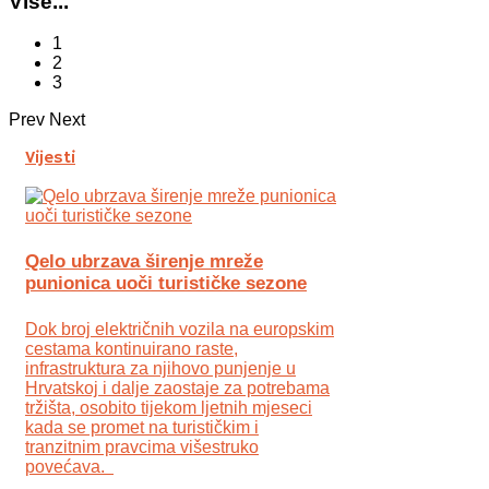
Više...
1
2
3
Prev
Next
Vijesti
Qelo ubrzava širenje mreže
punionica uoči turističke sezone
Dok broj električnih vozila na europskim
cestama kontinuirano raste,
infrastruktura za njihovo punjenje u
Hrvatskoj i dalje zaostaje za potrebama
tržišta, osobito tijekom ljetnih mjeseci
kada se promet na turističkim i
tranzitnim pravcima višestruko
povećava.