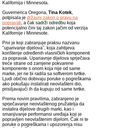
Kalifornija i Minnesota.
Guvernerica Oregona,
Tina Kotek
,
potpisala je
državni zakon o pravu na
popravak
, a čak sadrži odredbu koja
potencijalno čini taj zakon jačim od verzija
Kalifornije i Minnesote.
Prvi je koji zabranjuje praksu nazvanu
"uparivanje dijelova", koja zahtijeva
korištenje određenih vlasničkih komponenti
za popravak. Upariavnje dijelova sprječava
treće strane od zamjene pokvarene
komponente s onom koja nije od same
marke, jer ne bi radila sa softverom tvrtke.
Ljudi obično dobivaju poruke o pogreškama
ako pokušaju instalirati neovlašteni dio,
prisiljavajući ih da kupuju od same tvrtke.
Prema novim pravilima, zabranjeno je
sprječavanje neovlaštenog pružatelja da
instalira dijelove drugih marki, kao i
smanjivanje performansi uređaja koji je
popravljen neovlaštenim dijelom. Čak ni te
poruke o pogreškama i upozorenja nisu