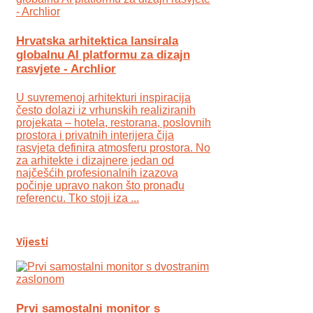
Hrvatska arhitektica lansirala
globalnu AI platformu za dizajn
rasvjete - Archlior
U suvremenoj arhitekturi inspiracija
često dolazi iz vrhunskih realiziranih
projekata – hotela, restorana, poslovnih
prostora i privatnih interijera čija
rasvjeta definira atmosferu prostora. No
za arhitekte i dizajnere jedan od
najčešćih profesionalnih izazova
počinje upravo nakon što pronađu
referencu. Tko stoji iza ...
Vijesti
Prvi samostalni monitor s