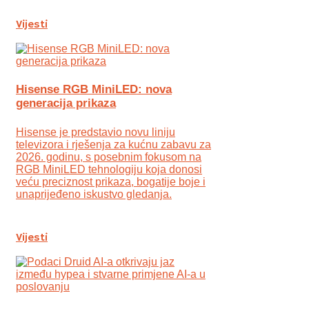
Vijesti
Hisense RGB MiniLED: nova
generacija prikaza
Hisense je predstavio novu liniju
televizora i rješenja za kućnu zabavu za
2026. godinu, s posebnim fokusom na
RGB MiniLED tehnologiju koja donosi
veću preciznost prikaza, bogatije boje i
unaprijeđeno iskustvo gledanja.
Vijesti