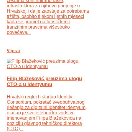
cestama kontinuirano raste,
infrastruktura za njihovo punjenje u
Hrvatskoj i dalje zaostaje za potrebama
tržišta, osobito tijekom ljetnih mjeseci
kada se promet na turističkim i
tranzitnim pravcima višestruko
povećava.
Vijesti
Filip Blažeković preuzima ulogu
CTO-a u Identyumu
Hrvatski regtech startup Identity
Consortium, pokretač sveobuhvatnog
rješenja za digitalni identitet Identyum,
ojаčao je svoje tehničko vodstvo
imenovanjem Filipa Blažekovića na
poziciju glavnog tehničkog direktora
(CTO).