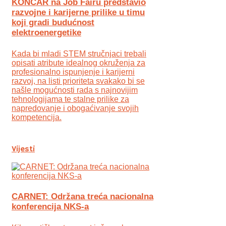
KONČAR na Job Fairu predstavio
razvojne i karijerne prilike u timu
koji gradi budućnost
elektroenergetike
Kada bi mladi STEM stručnjaci trebali
opisati atribute idealnog okruženja za
profesionalno ispunjenje i karijerni
razvoj, na listi prioriteta svakako bi se
našle mogućnosti rada s najnovijim
tehnologijama te stalne prilike za
napredovanje i obogaćivanje svojih
kompetencija.
Vijesti
CARNET: Održana treća nacionalna
konferencija NKS-a