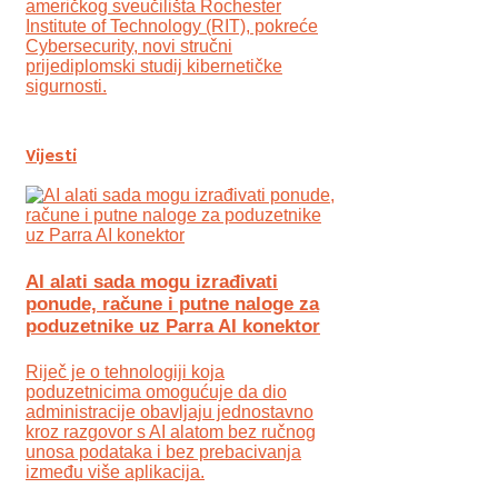
američkog sveučilišta Rochester
Institute of Technology (RIT), pokreće
Cybersecurity, novi stručni
prijediplomski studij kibernetičke
sigurnosti.
Vijesti
AI alati sada mogu izrađivati
ponude, račune i putne naloge za
poduzetnike uz Parra AI konektor
Riječ je o tehnologiji koja
poduzetnicima omogućuje da dio
administracije obavljaju jednostavno
kroz razgovor s AI alatom bez ručnog
unosa podataka i bez prebacivanja
između više aplikacija.