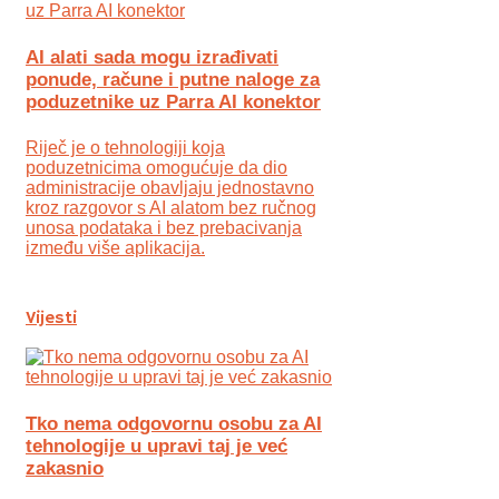
AI alati sada mogu izrađivati
ponude, račune i putne naloge za
poduzetnike uz Parra AI konektor
Riječ je o tehnologiji koja
poduzetnicima omogućuje da dio
administracije obavljaju jednostavno
kroz razgovor s AI alatom bez ručnog
unosa podataka i bez prebacivanja
između više aplikacija.
Vijesti
Tko nema odgovornu osobu za AI
tehnologije u upravi taj je već
zakasnio