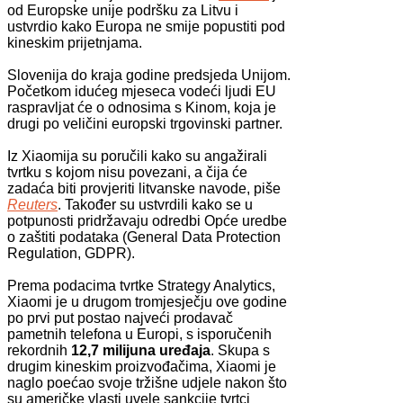
od Europske unije podršku za Litvu i
ustvrdio kako Europa ne smije popustiti pod
kineskim prijetnjama.
Slovenija do kraja godine predsjeda Unijom.
Početkom idućeg mjeseca vodeći ljudi EU
raspravljat će o odnosima s Kinom, koja je
drugi po veličini europski trgovinski partner.
Iz Xiaomija su poručili kako su angažirali
tvrtku s kojom nisu povezani, a čija će
zadaća biti provjeriti litvanske navode, piše
Reuters
. Također su ustvrdili kako se u
potpunosti pridržavaju odredbi Opće uredbe
o zaštiti podataka (General Data Protection
Regulation, GDPR).
Prema podacima tvrtke Strategy Analytics,
Xiaomi je u drugom tromjesječju ove godine
po prvi put postao najveći prodavač
pametnih telefona u Europi, s isporučenih
rekordnih
12,7 milijuna uređaja
. Skupa s
drugim kineskim proizvođačima, Xiaomi je
naglo poećao svoje tržišne udjele nakon što
su američke vlasti uvele sankcije tvrtci