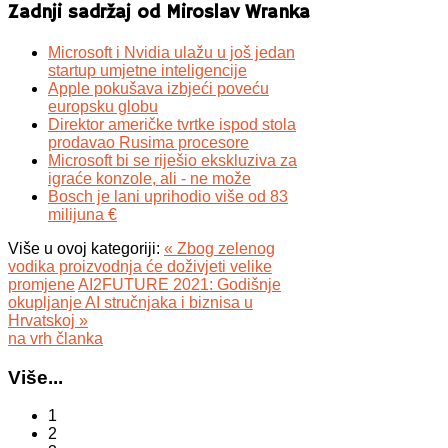
Zadnji sadržaj od Miroslav Wranka
Microsoft i Nvidia ulažu u još jedan
startup umjetne inteligencije
Apple pokušava izbjeći poveću
europsku globu
Direktor američke tvrtke ispod stola
prodavao Rusima procesore
Microsoft bi se riješio ekskluziva za
igraće konzole, ali - ne može
Bosch je lani uprihodio više od 83
milijuna €
Više u ovoj kategoriji:
« Zbog zelenog
vodika proizvodnja će doživjeti velike
promjene
AI2FUTURE 2021: Godišnje
okupljanje AI stručnjaka i biznisa u
Hrvatskoj »
na vrh članka
Više...
1
2