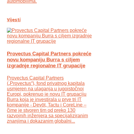
automobilima.
Vijesti
Provectus Capital Partners pokreće
novu kompaniju Burra s ciljem
izgradnje regionalne IT grupacije
Provectus Capital Partners
(„Provectus“), fond privatnog kapitala
usmjeren na ulaganja u jugoistočnoj
Europi, pokrenuo je novu IT grupaciju
Burra koja je investirala u prve tri IT
kompanije - Devōt, Tactu i CoreLine –
čime je stvoren tim od preko 130
razvojnih inženjera sa specijaliziranim
znanjima i dokazanim globalni...