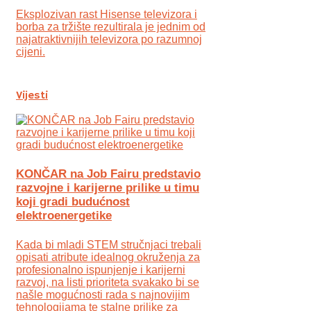
Eksplozivan rast Hisense televizora i
borba za tržište rezultirala je jednim od
najatraktivnijih televizora po razumnoj
cijeni.
Vijesti
KONČAR na Job Fairu predstavio
razvojne i karijerne prilike u timu
koji gradi budućnost
elektroenergetike
Kada bi mladi STEM stručnjaci trebali
opisati atribute idealnog okruženja za
profesionalno ispunjenje i karijerni
razvoj, na listi prioriteta svakako bi se
našle mogućnosti rada s najnovijim
tehnologijama te stalne prilike za