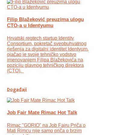
Filip Blažeković preuzima ulogu
CTO-a u Identyumu
Hrvatski regtech startup Identity
Consortium, pokretač sveobuhvatnog
rješenja za digitalni identitet Identyum,
ojаčao je svoje tehničko vodstvo
imenovanjem Filipa Blažekovića na
poziciju glavnog tehničkog direktora
(CTO).
Događaji
Job Fair Mate Rimac Hot Talk
Rimac "GORIO" na Job Fairu Priča o
Mati Rimcu nije samo priča o brzim