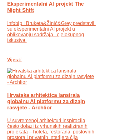
Eksperimentalni AI projekt The
Night Shift
Infobip i Bruketa&Žinić&Grey predstavili
su eksperimentalni AI projekt u
oblikovanju sadržaja i cjelokupnog
iskustva.
Vijesti
Hrvatska arhitektica lansirala
globalnu AI platformu za dizajn
rasvjete - Archlior
U suvremenoj arhitekturi inspiracija
često dolazi iz vrhunskih realiziranih
projekata – hotela, restorana, poslovnih
prostora i privatnih interijera čija