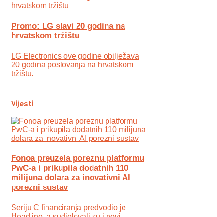
Promo: LG slavi 20 godina na
hrvatskom tržištu
LG Electronics ove godine obilježava
20 godina poslovanja na hrvatskom
tržištu.
Vijesti
Fonoa preuzela poreznu platformu
PwC-a i prikupila dodatnih 110
milijuna dolara za inovativni AI
porezni sustav
Seriju C financiranja predvodio je
Headline, a sudjelovali su i novi