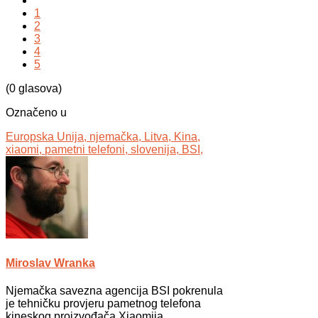
1
2
3
4
5
(0 glasova)
Označeno u
Europska Unija,
njemačka,
Litva,
Kina,
xiaomi,
pametni telefoni,
slovenija,
BSI,
Miroslav Wranka
Njemačka savezna agencija BSI pokrenula
je tehničku provjeru pametnog telefona
kineskog proizvođača Xiaomija.