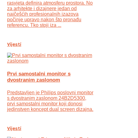
rasvjeta definira atmosferu prostora. No
za arhitekte i dizajnere jedan od
najčešćih profesionalnih izazova
počinje upravo nakon što pronađu
referencu. Tko stoji iza ...
Vijesti
Prvi samostalni monitor s
dvostranim zaslonom
Predstavljen je Philips poslovni monitor
s dvostranim zaslonom 24B2D5300,
prvi samostalni monitor koji donosi
jedinstven koncept dual screen dizajna.
Vijesti