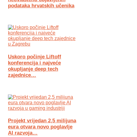
podataka hrvatskih učenika
Uskoro počinje Liftoff
konferencija i najveće
okupljanje deep tech
zajednice…
Projekt vrijedan 2,5 milijuna
eura otvara novo poglavlje
AI razvoja…