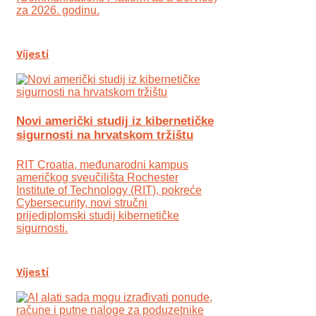
za 2026. godinu.
Vijesti
Novi američki studij iz kibernetičke
sigurnosti na hrvatskom tržištu
RIT Croatia, međunarodni kampus
američkog sveučilišta Rochester
Institute of Technology (RIT), pokreće
Cybersecurity, novi stručni
prijediplomski studij kibernetičke
sigurnosti.
Vijesti