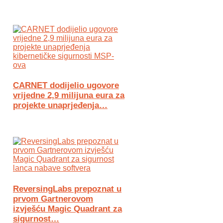
CARNET dodijelio ugovore
vrijedne 2,9 milijuna eura za
projekte unaprjeđenja…
ReversingLabs prepoznat u
prvom Gartnerovom
izvješću Magic Quadrant za
sigurnost…