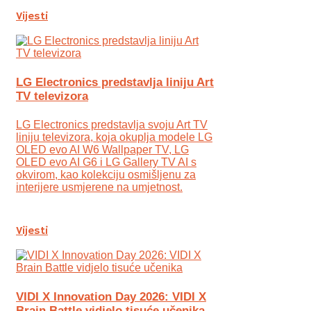
Vijesti
LG Electronics predstavlja liniju Art
TV televizora
LG Electronics predstavlja svoju Art TV
liniju televizora, koja okuplja modele LG
OLED evo AI W6 Wallpaper TV, LG
OLED evo AI G6 i LG Gallery TV AI s
okvirom, kao kolekciju osmišljenu za
interijere usmjerene na umjetnost.
Vijesti
VIDI X Innovation Day 2026: VIDI X
Brain Battle vidjelo tisuće učenika