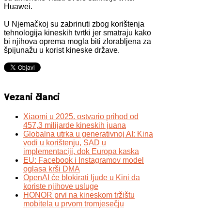
Huawei.
U Njemačkoj su zabrinuti zbog korištenja
tehnologija kineskih tvrtki jer smatraju kako
bi njihova oprema mogla biti zlorabljena za
špijunažu u korist kineske države.
Vezani članci
Xiaomi u 2025. ostvario prihod od
457,3 milijarde kineskih juana
Globalna utrka u generativnoj AI: Kina
vodi u korištenju, SAD u
implementaciji, dok Europa kaska
EU: Facebook i Instagramov model
oglasa krši DMA
OpenAI će blokirati ljude u Kini da
koriste njihove usluge
HONOR prvi na kineskom tržištu
mobitela u prvom tromjesečju