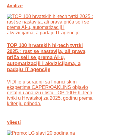
Analize
TOP 100 hrvatskih hi-tech tvrtki
2025.: rast se nastavlja, ali prava
priča seli se prema AI-u,
automatizaciji i akvizicijama, a
padaju IT agencije
VIDI je u suradnji sa financijskim
ekspertima CAPER/OAKLINS objavio
detaljnu analizu i listu TOP 100+ hi-tech
tvrtki u Hrvatskoj za 2025. godinu prema
kriteriju prihoda.
Vijesti