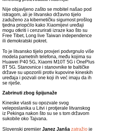
Nije objavljeno zašto se mobitel našao pod
istragom, ali je litvansko državno tijelo
zaduženo za kibernetičku sigurnost prošlog
tjedna priopćilo kako Xiaomijevi uređaji
mogu otkriti i cenzurirati izraze kao što su
Free Tibet, Long live Taiwan independence
ili demokratski pokret.
To je litvansko tijelo provjeri podvrgnulo više
modela pametnih telefona, među kojima su
Huawei P40 5G, Xiaomi M10T 5G i OnePlus
8T 5G. Stanovnice i stanovnike te baltičke
države su upozorili protiv kupovine kineskih
uređaja i pozvali one koji ih već imaju da ih
se riješe.
Zabrinuti zbog špijunaže
Kineske vlasti su opozvale svog
veleposlanika u Litvi i protjerale litvanskog
iz Pekinga nakon što su se s tom državom
sukobile oko Tajvana.
Slovenski premijer
Janez Janša
zatražio
je