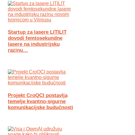
Startup za lasere LITILIT
dovodi femtosekundne
lasere na industrijsku
razinu…
Projekt CroQCI postavlja
temelje kvantno-sigurne
komunikacijske budućnosti