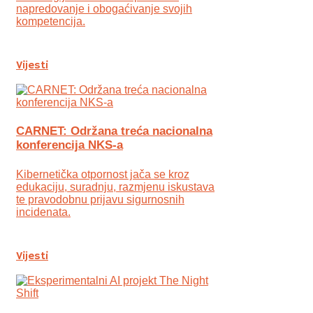
napredovanje i obogaćivanje svojih
kompetencija.
Vijesti
CARNET: Održana treća nacionalna
konferencija NKS-a
Kibernetička otpornost jača se kroz
edukaciju, suradnju, razmjenu iskustava
te pravodobnu prijavu sigurnosnih
incidenata.
Vijesti