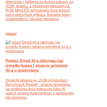
televizora i rješenja za kućnu zabavu za
2026. godinu, s posebnim fokusom na
RGB MiniLED tehnologiju koja donosi
veću preciznost prikaza, bogatije boje i
unaprijeđeno iskustvo gledanja.
Vijesti
Podaci Druid AI-a otkrivaju jaz
između hypea i stvarne primjene
AI-a u poslovanju
Druid AI objavio je „2026 AI Adoption
Benchmark Report“, analizu temeljenu
na podacima koja pokazuje kako AI
agenti stvarno funkcioniraju u poslovnim
okruženjima.