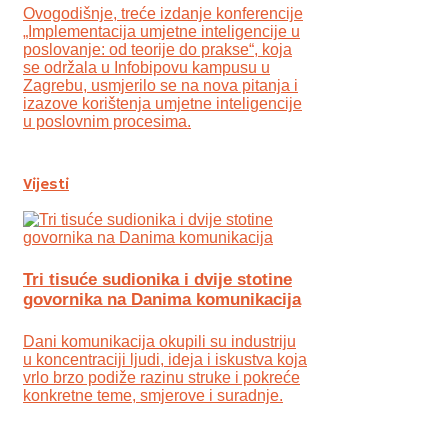
Ovogodišnje, treće izdanje konferencije
„Implementacija umjetne inteligencije u
poslovanje: od teorije do prakse“, koja
se održala u Infobipovu kampusu u
Zagrebu, usmjerilo se na nova pitanja i
izazove korištenja umjetne inteligencije
u poslovnim procesima.
Vijesti
Tri tisuće sudionika i dvije stotine
govornika na Danima komunikacija
Dani komunikacija okupili su industriju
u koncentraciji ljudi, ideja i iskustva koja
vrlo brzo podiže razinu struke i pokreće
konkretne teme, smjerove i suradnje.