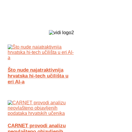
Biz Tech web portal powered by
Što nude najatraktivnija
hrvatska hi-tech učilišta u
eri AI-a
CARNET provodi analizu
neovlašteno objavljenih