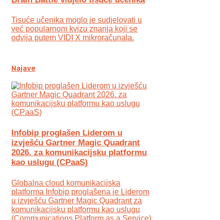
Tisuće učenika moglo je sudjelovati u
već popularnom kvizu znanja koji se
odvija putem VIDI X mikroračunala.
Najave
Infobip proglašen Liderom u
izvješću Gartner Magic Quadrant
2026. za komunikacijsku platformu
kao uslugu (CPaaS)
Globalna cloud komunikacijska
platforma Infobip proglašena je Liderom
u izvješću Gartner Magic Quadrant za
komunikacijsku platformu kao uslugu
(Communications Platform as a Service)