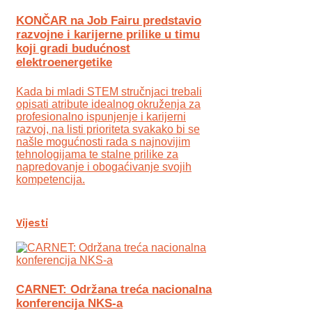
KONČAR na Job Fairu predstavio
razvojne i karijerne prilike u timu
koji gradi budućnost
elektroenergetike
Kada bi mladi STEM stručnjaci trebali
opisati atribute idealnog okruženja za
profesionalno ispunjenje i karijerni
razvoj, na listi prioriteta svakako bi se
našle mogućnosti rada s najnovijim
tehnologijama te stalne prilike za
napredovanje i obogaćivanje svojih
kompetencija.
Vijesti
CARNET: Održana treća nacionalna
konferencija NKS-a