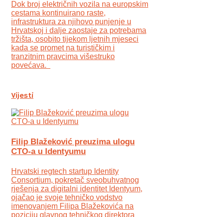
Dok broj električnih vozila na europskim
cestama kontinuirano raste,
infrastruktura za njihovo punjenje u
Hrvatskoj i dalje zaostaje za potrebama
tržišta, osobito tijekom ljetnih mjeseci
kada se promet na turističkim i
tranzitnim pravcima višestruko
povećava.
Vijesti
Filip Blažeković preuzima ulogu
CTO-a u Identyumu
Hrvatski regtech startup Identity
Consortium, pokretač sveobuhvatnog
rješenja za digitalni identitet Identyum,
ojаčao je svoje tehničko vodstvo
imenovanjem Filipa Blažekovića na
poziciju glavnog tehničkog direktora