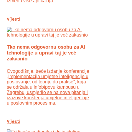
između više aplikacija.
Vijesti
Tko nema odgovornu osobu za AI
tehnologije u upravi taj je već
zakasnio
Ovogodišnje, treće izdanje konferencije
„Implementacija umjetne inteligencije u
poslovanje: od teorije do prakse“, koja
se održala u Infobipovu kampusu u
Zagrebu, usmjerilo se na nova pitanja i
izazove korištenja umjetne inteligencije
u poslovnim procesima.
Vijesti