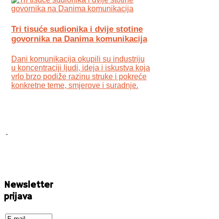
Tri tisuće sudionika i dvije stotine
govornika na Danima komunikacija
Dani komunikacija okupili su industriju
u koncentraciji ljudi, ideja i iskustva koja
vrlo brzo podiže razinu struke i pokreće
konkretne teme, smjerove i suradnje.
.
Newsletter
prijava