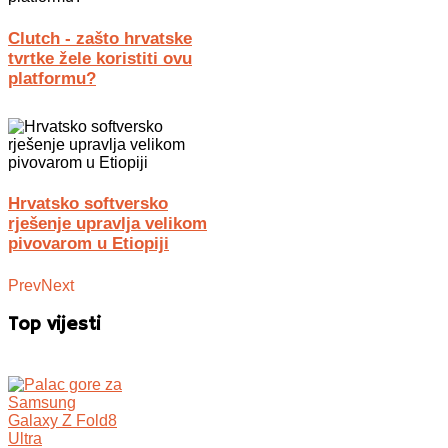
Clutch - zašto hrvatske
tvrtke žele koristiti ovu
platformu?
Hrvatsko softversko
rješenje upravlja velikom
pivovarom u Etiopiji
Prev
Next
Top vijesti