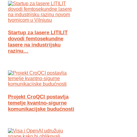
Startup za lasere LITILIT
dovodi femtosekundne
lasere na industrijsku
razinu…
Projekt CroQCI postavlja
temelje kvantno-sigurne
komunikacijske budućnosti