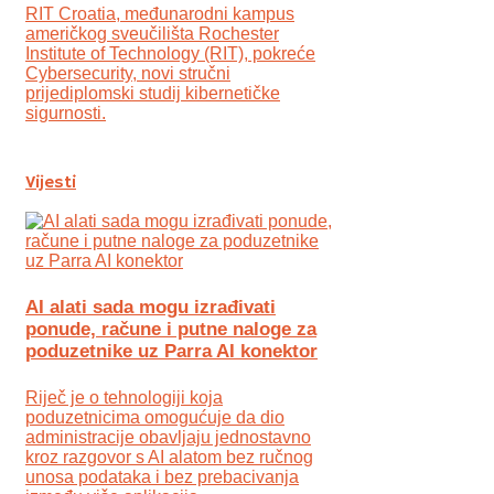
RIT Croatia, međunarodni kampus
američkog sveučilišta Rochester
Institute of Technology (RIT), pokreće
Cybersecurity, novi stručni
prijediplomski studij kibernetičke
sigurnosti.
Vijesti
AI alati sada mogu izrađivati
ponude, račune i putne naloge za
poduzetnike uz Parra AI konektor
Riječ je o tehnologiji koja
poduzetnicima omogućuje da dio
administracije obavljaju jednostavno
kroz razgovor s AI alatom bez ručnog
unosa podataka i bez prebacivanja