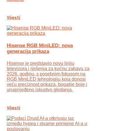
Vijesti
Hisense RGB MiniLED: nova
generacija prikaza
Hisense je predstavio novu liniju
televizora i rješenja za kućnu zabavu za
2026. godinu, s posebnim fokusom na
RGB MiniLED tehnologiju koja donosi
veću preciznost prikaza, bogatije boje i
unaprijeđeno iskustvo gledanja.
Vijesti