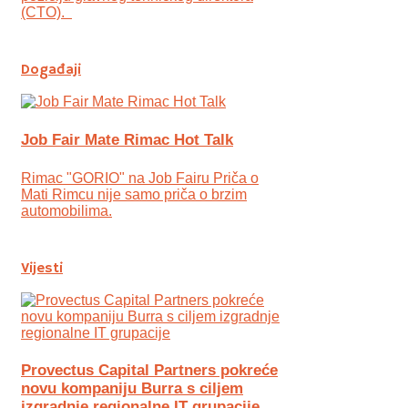
(CTO).
Događaji
Job Fair Mate Rimac Hot Talk
Rimac "GORIO" na Job Fairu Priča o
Mati Rimcu nije samo priča o brzim
automobilima.
Vijesti
Provectus Capital Partners pokreće
novu kompaniju Burra s ciljem
izgradnje regionalne IT grupacije