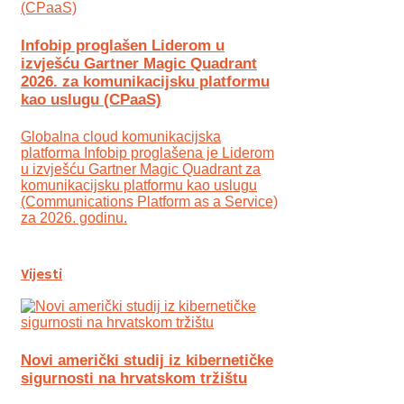
Infobip proglašen Liderom u
izvješću Gartner Magic Quadrant
2026. za komunikacijsku platformu
kao uslugu (CPaaS)
Globalna cloud komunikacijska
platforma Infobip proglašena je Liderom
u izvješću Gartner Magic Quadrant za
komunikacijsku platformu kao uslugu
(Communications Platform as a Service)
za 2026. godinu.
Vijesti
Novi američki studij iz kibernetičke
sigurnosti na hrvatskom tržištu