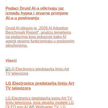
Podaci Druid AI-a otkrivaju jaz
između hypea i stvarne primjene
AI-a u poslovanju
Druid AI objavio je „2026 AI Adoption
Benchmark Report“, analizu temeljenu
na podacima koja pokazuje kako AI
agenti stvarno funkcioniraju u poslovnim
okruženjima.
Vijesti
LG Electronics predstavlja liniju Art
TV televizora
LG Electronics predstavlja svoju Art TV
liniju televizora, koja okuplja modele LG
OLED evo AI W6 Wallpaper TV, LG