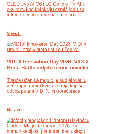
OLED evo AI G6 i LG Gallery TV AI s
okvirom, kao kolekciju osmišljenu za
interijere usmjerene na umjetnost.
Vijesti
VIDI X Innovation Day 2026: VIDI X
Brain Battle vidjelo tisuće učenika
Tisuće učenika moglo je sudjelovati u
već popularnom kvizu znanja koji se
odvija putem VIDI X mikroračunala.
Najave