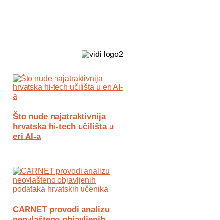
Biz Tech web portal powered by
Što nude najatraktivnija
hrvatska hi-tech učilišta u
eri AI-a
CARNET provodi analizu
neovlašteno objavljenih