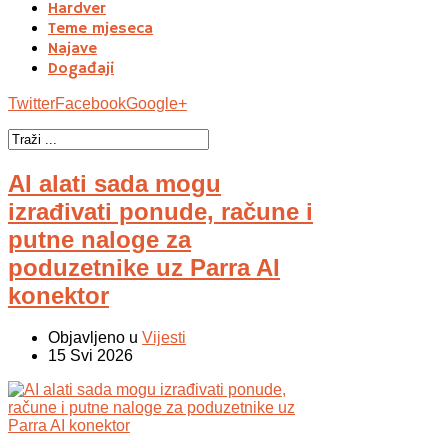
Hardver
Teme mjeseca
Najave
Događaji
Twitter
Facebook
Google+
AI alati sada mogu
izrađivati ponude, račune i
putne naloge za
poduzetnike uz Parra AI
konektor
Objavljeno u
Vijesti
15 Svi 2026