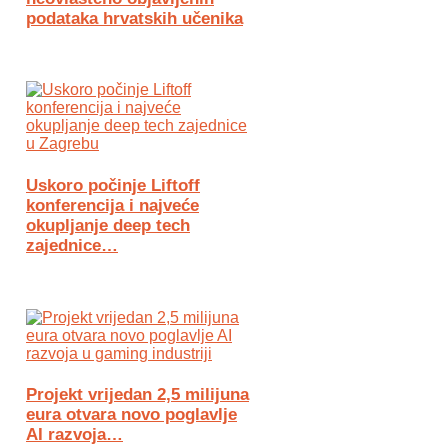
podataka hrvatskih učenika
Uskoro počinje Liftoff
konferencija i najveće
okupljanje deep tech
zajednice…
Projekt vrijedan 2,5 milijuna
eura otvara novo poglavlje
AI razvoja…