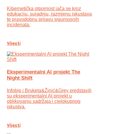
Kibernetička otpornost jača se kroz
edukaciju, suradnju, razmjenu iskustava
te pravodobnu prijavu sigurnosnih
incidenata.
Vijesti
Eksperimentalni AI projekt The
Night Shift
Infobip i Bruketa&Žinić&Grey predstavili
su eksperimentalni AI projekt u
oblikovanju sadržaja i cjelokupnog
iskustva.
Vijesti