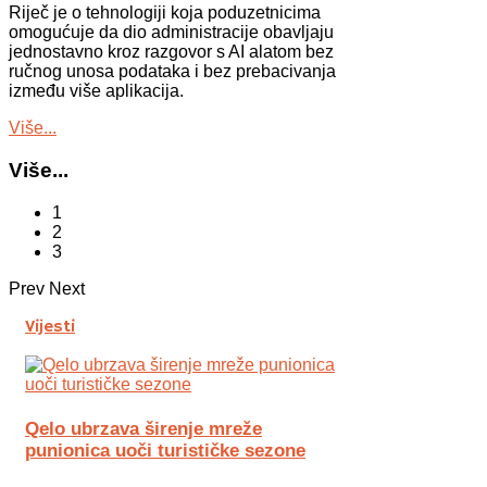
Riječ je o tehnologiji koja poduzetnicima
omogućuje da dio administracije obavljaju
jednostavno kroz razgovor s AI alatom bez
ručnog unosa podataka i bez prebacivanja
između više aplikacija.
Više...
Više...
1
2
3
Prev
Next
Vijesti
Qelo ubrzava širenje mreže
punionica uoči turističke sezone