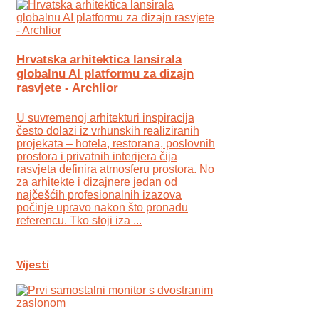
Hrvatska arhitektica lansirala
globalnu AI platformu za dizajn
rasvjete - Archlior
U suvremenoj arhitekturi inspiracija
često dolazi iz vrhunskih realiziranih
projekata – hotela, restorana, poslovnih
prostora i privatnih interijera čija
rasvjeta definira atmosferu prostora. No
za arhitekte i dizajnere jedan od
najčešćih profesionalnih izazova
počinje upravo nakon što pronađu
referencu. Tko stoji iza ...
Vijesti