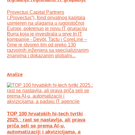
Provectus Capital Partners
(„Provectus“), fond privatnog kapitala
usmjeren na ulaganja u jugoistočnoj
Europi, pokrenuo je novu IT grupaciju
Burra koja je investirala u prve tri IT
kompanije - Devōt, Tactu i CoreLine –
čime je stvoren tim od preko 130
razvojnih inženjera sa specijaliziranim
znanjima i dokazanim globalni...
Analize
TOP 100 hrvatskih hi-tech tvrtki
2025.: rast se nastavlja, ali prava
priča seli se prema AI-u,
automatizaciji i akvizicijama, a