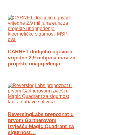
CARNET dodijelio ugovore
vrijedne 2,9 milijuna eura za
projekte unaprjeđenja…
ReversingLabs prepoznat u
prvom Gartnerovom
izvješću Magic Quadrant za
sigurnost…