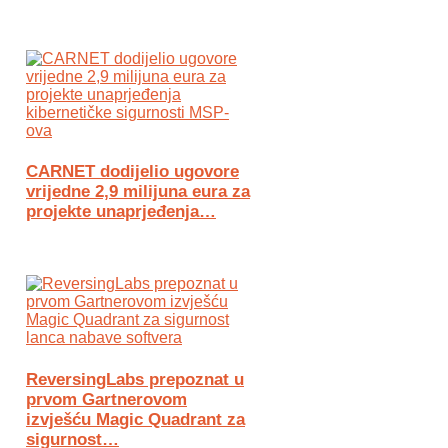
CARNET dodijelio ugovore
vrijedne 2,9 milijuna eura za
projekte unaprjeđenja…
ReversingLabs prepoznat u
prvom Gartnerovom
izvješću Magic Quadrant za
sigurnost…