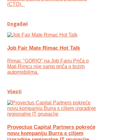
(CTO).
Događaji
Job Fair Mate Rimac Hot Talk
Rimac "GORIO" na Job Fairu Priča o
Mati Rimcu nije samo priča o brzim
automobilima.
Vijesti
Provectus Capital Partners pokreće
novu kompaniju Burra s ciljem
izgradnje regionalne IT grupacije