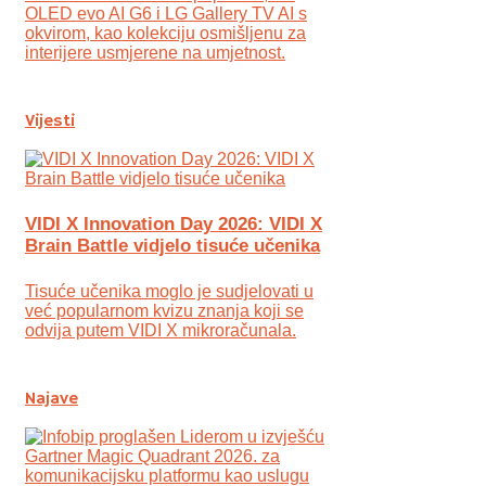
OLED evo AI G6 i LG Gallery TV AI s
okvirom, kao kolekciju osmišljenu za
interijere usmjerene na umjetnost.
Vijesti
VIDI X Innovation Day 2026: VIDI X
Brain Battle vidjelo tisuće učenika
Tisuće učenika moglo je sudjelovati u
već popularnom kvizu znanja koji se
odvija putem VIDI X mikroračunala.
Najave