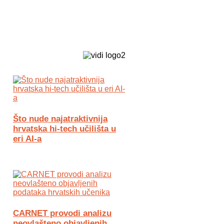
Biz Tech web portal powered by
Što nude najatraktivnija
hrvatska hi-tech učilišta u
eri AI-a
CARNET provodi analizu
neovlašteno objavljenih