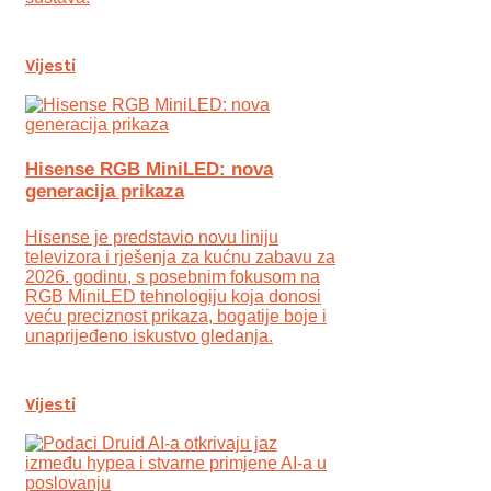
Vijesti
Hisense RGB MiniLED: nova
generacija prikaza
Hisense je predstavio novu liniju
televizora i rješenja za kućnu zabavu za
2026. godinu, s posebnim fokusom na
RGB MiniLED tehnologiju koja donosi
veću preciznost prikaza, bogatije boje i
unaprijeđeno iskustvo gledanja.
Vijesti