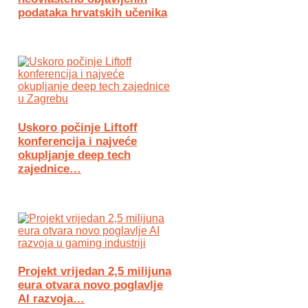
podataka hrvatskih učenika
Uskoro počinje Liftoff
konferencija i najveće
okupljanje deep tech
zajednice…
Projekt vrijedan 2,5 milijuna
eura otvara novo poglavlje
AI razvoja…