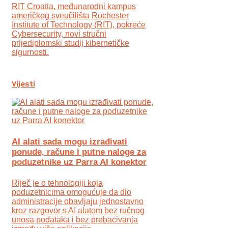
RIT Croatia, međunarodni kampus
američkog sveučilišta Rochester
Institute of Technology (RIT), pokreće
Cybersecurity, novi stručni
prijediplomski studij kibernetičke
sigurnosti.
Vijesti
AI alati sada mogu izrađivati
ponude, račune i putne naloge za
poduzetnike uz Parra AI konektor
Riječ je o tehnologiji koja
poduzetnicima omogućuje da dio
administracije obavljaju jednostavno
kroz razgovor s AI alatom bez ručnog
unosa podataka i bez prebacivanja