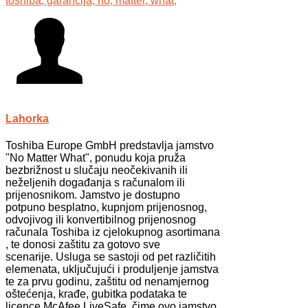
toshiba,
garancija,
no,
matter,
what,
Lahorka
Toshiba Europe GmbH predstavlja jamstvo
"No Matter What", ponudu koja pruža
bezbrižnost u slučaju neočekivanih ili
neželjenih događanja s računalom ili
prijenosnikom. Jamstvo je dostupno
potpuno besplatno, kupnjom prijenosnog,
odvojivog ili konvertibilnog prijenosnog
računala Toshiba iz cjelokupnog asortimana
, te donosi zaštitu za gotovo sve
scenarije. Usluga se sastoji od pet različitih
elemenata, uključujući i produljenje jamstva
te za prvu godinu, zaštitu od nenamjernog
oštećenja, krađe, gubitka podataka te
licence McAfee LiveSafe, čime ovo jamstvo