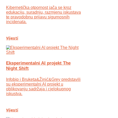
Kibernetička otpornost jača se kroz
edukaciju, suradnju, razmjenu iskustava
te pravodobnu prijavu sigurnosnih
incidenata.
Vijesti
Eksperimentalni AI projekt The
Night Shift
Infobip i Bruketa&Žinić&Grey predstavili
su eksperimentalni AI projekt u
oblikovanju sadržaja i cjelokupnog
iskustva.
Vijesti