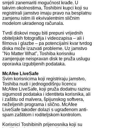
smjeli zanemariti mogućnost krađe. U
takvim okolnostima, Toshibini kupci koji su
registrirali jamstvo imaju pravo na besplatnu
zamjenu istim ili ekvivalentnim sličnim
modelom ukradenog računala.
Tvrdi diskovi mogu biti prepuni vrijednih
obiteljskih fotografija i videozapisa – ali i
filmova i glazbe – pa potencijalni kvar tvrdog
diska može izazvati probleme. Uz jamstvo
"No Matter What", Toshiba korisniku
zamjenjuje neispravan disk te pruža uslugu
oporavka izgubljenih podataka.
McAfee LiveSafe
Svim korisnicima koji registriraju jamstvo,
Toshiba nudi i jednogodišnju licencu
McAfee LiveSafe, koji pruža dodatnu razinu
sigurnosti podataka i identiteta korisnika, ali
i zaštitu od malvera, špijunskog softvera,
neželjenih programa i slično. McAfee
LiveSafe također dolazi s ugrađenom anti-
spam zaštitom i roditeljskom kontrolom.
Korisnici Toshibinih prijenosnika koji su