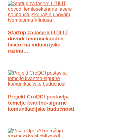
Startup za lasere LITILIT
dovodi femtosekundne
lasere na industrijsku
razinu…
Projekt CroQCI postavlja
temelje kvantno-sigurne
komunikacijske budućnosti