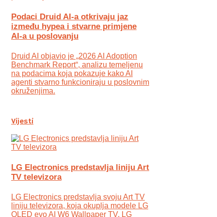
Podaci Druid AI-a otkrivaju jaz
između hypea i stvarne primjene
AI-a u poslovanju
Druid AI objavio je „2026 AI Adoption
Benchmark Report“, analizu temeljenu
na podacima koja pokazuje kako AI
agenti stvarno funkcioniraju u poslovnim
okruženjima.
Vijesti
LG Electronics predstavlja liniju Art
TV televizora
LG Electronics predstavlja svoju Art TV
liniju televizora, koja okuplja modele LG
OLED evo AI W6 Wallpaper TV, LG