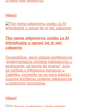
između više aplikacija.
Vijesti
Tko nema odgovornu osobu za AI
tehnologije u upravi taj je već
zakasnio
Ovogodišnje, treće izdanje konferencije
„Implementacija umjetne inteligencije u
poslovanje: od teorije do prakse“, koja
se održala u Infobipovu kampusu u
Zagrebu, usmjerilo se na nova pitanja i
izazove korištenja umjetne inteligencije
u poslovnim procesima.
Vijesti