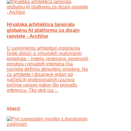
Hrvatska arhitektica lansirala
globalnu AI platformu za dizajn
rasvjete - Archlior
U suvremenoj arhitekturi inspiracija
često dolazi iz vrhunskih realiziranih
projekata – hotela, restorana, poslovnih
prostora i privatnih interijera čija
rasvjeta definira atmosferu prostora. No
za arhitekte i dizajnere jedan od
najčešćih profesionalnih izazova
počinje upravo nakon što pronađu
referencu. Tko stoji iza ...
Vijesti