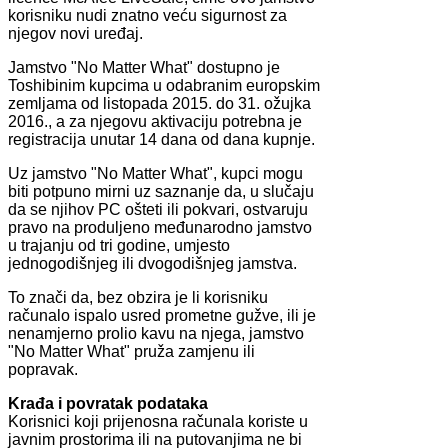
korisniku nudi znatno veću sigurnost za
njegov novi uređaj.
Jamstvo "No Matter What" dostupno je
Toshibinim kupcima u odabranim europskim
zemljama od listopada 2015. do 31. ožujka
2016., a za njegovu aktivaciju potrebna je
registracija unutar 14 dana od dana kupnje.
Uz jamstvo "No Matter What", kupci mogu
biti potpuno mirni uz saznanje da, u slučaju
da se njihov PC ošteti ili pokvari, ostvaruju
pravo na produljeno međunarodno jamstvo
u trajanju od tri godine, umjesto
jednogodišnjeg ili dvogodišnjeg jamstva.
To znači da, bez obzira je li korisniku
računalo ispalo usred prometne gužve, ili je
nenamjerno prolio kavu na njega, jamstvo
"No Matter What" pruža zamjenu ili
popravak.
Krađa i povratak podataka
Korisnici koji prijenosna računala koriste u
javnim prostorima ili na putovanjima ne bi