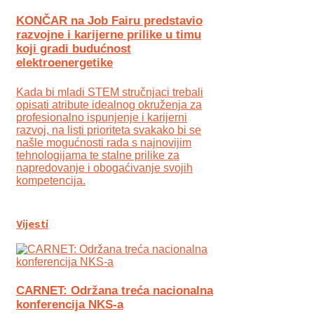
KONČAR na Job Fairu predstavio
razvojne i karijerne prilike u timu
koji gradi budućnost
elektroenergetike
Kada bi mladi STEM stručnjaci trebali
opisati atribute idealnog okruženja za
profesionalno ispunjenje i karijerni
razvoj, na listi prioriteta svakako bi se
našle mogućnosti rada s najnovijim
tehnologijama te stalne prilike za
napredovanje i obogaćivanje svojih
kompetencija.
Vijesti
CARNET: Održana treća nacionalna
konferencija NKS-a