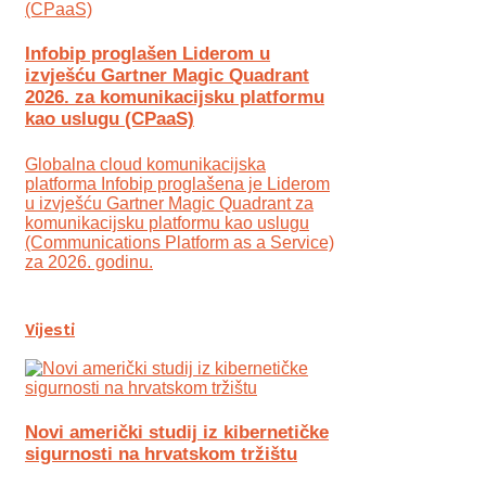
Infobip proglašen Liderom u
izvješću Gartner Magic Quadrant
2026. za komunikacijsku platformu
kao uslugu (CPaaS)
Globalna cloud komunikacijska
platforma Infobip proglašena je Liderom
u izvješću Gartner Magic Quadrant za
komunikacijsku platformu kao uslugu
(Communications Platform as a Service)
za 2026. godinu.
Vijesti
Novi američki studij iz kibernetičke
sigurnosti na hrvatskom tržištu