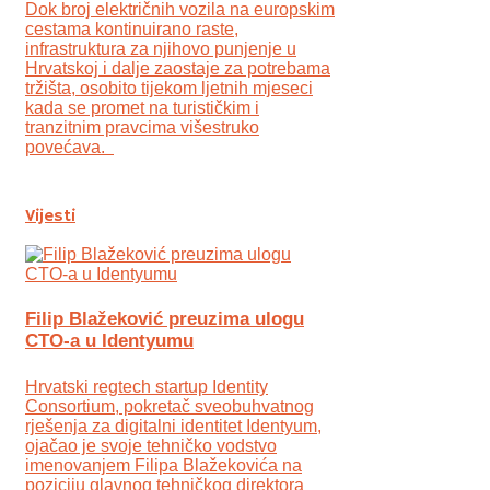
Dok broj električnih vozila na europskim
cestama kontinuirano raste,
infrastruktura za njihovo punjenje u
Hrvatskoj i dalje zaostaje za potrebama
tržišta, osobito tijekom ljetnih mjeseci
kada se promet na turističkim i
tranzitnim pravcima višestruko
povećava.
Vijesti
Filip Blažeković preuzima ulogu
CTO-a u Identyumu
Hrvatski regtech startup Identity
Consortium, pokretač sveobuhvatnog
rješenja za digitalni identitet Identyum,
ojаčao je svoje tehničko vodstvo
imenovanjem Filipa Blažekovića na
poziciju glavnog tehničkog direktora