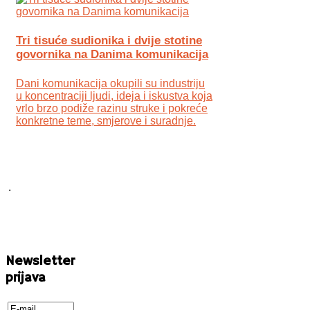
Tri tisuće sudionika i dvije stotine
govornika na Danima komunikacija
Dani komunikacija okupili su industriju
u koncentraciji ljudi, ideja i iskustva koja
vrlo brzo podiže razinu struke i pokreće
konkretne teme, smjerove i suradnje.
.
Newsletter
prijava