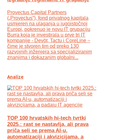
Provectus Capital Partners
(„Provectus“), fond privatnog kapitala
usmjeren na ulaganja u jugoistočnoj
Europi, pokrenuo je novu IT grupaciju
Burra koja je investirala u prve tri IT
kompanije - Devōt, Tactu i CoreLine –
čime je stvoren tim od preko 130
razvojnih inženjera sa specijaliziranim
znanjima i dokazanim globalni...
Analize
TOP 100 hrvatskih hi-tech tvrtki
2025.: rast se nastavlja, ali prava
priča seli se prema AI-u,
automatizaciji i akvizicijama, a