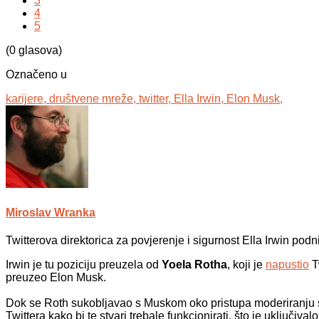
3
4
5
(0 glasova)
Označeno u
karijere,
društvene mreže,
twitter,
Ella Irwin,
Elon Musk,
Miroslav Wranka
Twitterova direktorica za povjerenje i sigurnost Ella Irwin podni
Irwin je tu poziciju preuzela od
Yoela Rotha
, koji je
napustio
Tw
preuzeo Elon Musk.
Dok se Roth sukobljavao s Muskom oko pristupa moderiranju s
Twittera kako bi te stvari trebale funkcionirati, što je uključi