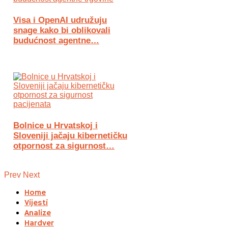
Visa i OpenAI udružuju
snage kako bi oblikovali
budućnost agentne…
Bolnice u Hrvatskoj i
Sloveniji jačaju kibernetičku
otpornost za sigurnost…
Prev
Next
Home
Vijesti
Analize
Hardver