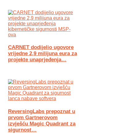
CARNET dodijelio ugovore
vrijedne 2,9 milijuna eura za
projekte unaprjeđenja…
ReversingLabs prepoznat u
prvom Gartnerovom
izvješću Magic Quadrant za
sigurnost…