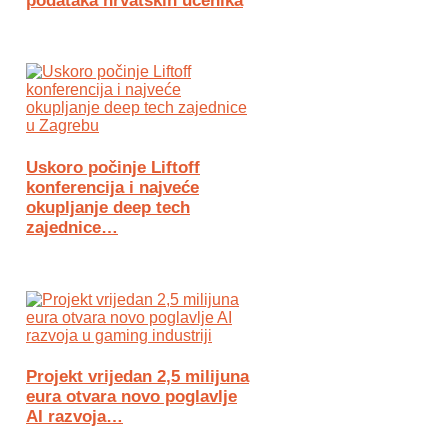
podataka hrvatskih učenika
Uskoro počinje Liftoff
konferencija i najveće
okupljanje deep tech
zajednice…
Projekt vrijedan 2,5 milijuna
eura otvara novo poglavlje
AI razvoja…