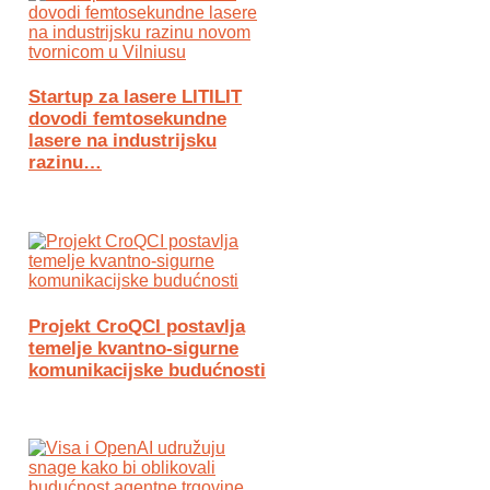
Startup za lasere LITILIT
dovodi femtosekundne
lasere na industrijsku
razinu…
Projekt CroQCI postavlja
temelje kvantno-sigurne
komunikacijske budućnosti