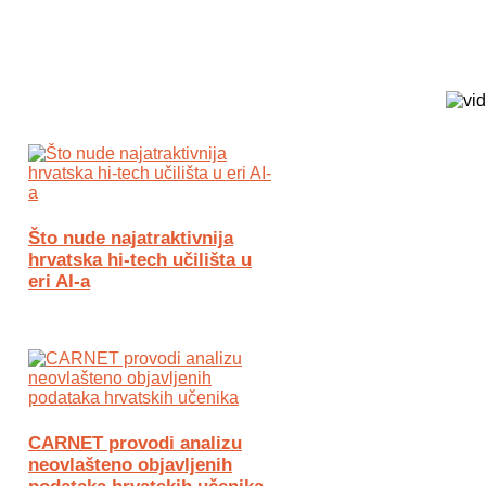
Biz Tech web portal powered by
Što nude najatraktivnija
hrvatska hi-tech učilišta u
eri AI-a
CARNET provodi analizu
neovlašteno objavljenih