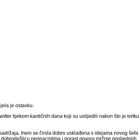
jela je ostavku.
itter tijekom kaotičnih dana koji su uslijedili nakon što je tvrtku
adržaja, Irwin se činila dobro usklađena s idejama novog šefa
valo dobrodošlicu neonacistima i porast govora mržnje posljednjih