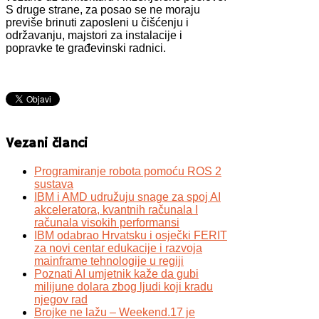
S druge strane, za posao se ne moraju
previše brinuti zaposleni u čišćenju i
održavanju, majstori za instalacije i
popravke te građevinski radnici.
Vezani članci
Programiranje robota pomoću ROS 2
sustava
IBM i AMD udružuju snage za spoj AI
akceleratora, kvantnih računala I
računala visokih performansi
IBM odabrao Hrvatsku i osječki FERIT
za novi centar edukacije i razvoja
mainframe tehnologije u regiji
Poznati AI umjetnik kaže da gubi
milijune dolara zbog ljudi koji kradu
njegov rad
Brojke ne lažu – Weekend.17 je