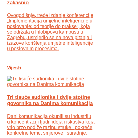
zakasnio
Ovogodišnje, treće izdanje konferencije
„Implementacija umjetne inteligencije u
poslovanje: od teorije do prakse“, koja
se održala u Infobipovu kampusu u
Zagrebu, usmjerilo se na nova pitanja i
izazove korištenja umjetne inteligencije
u poslovnim procesima.
Vijesti
Tri tisuće sudionika i dvije stotine
govornika na Danima komunikacija
Dani komunikacija okupili su industriju
u koncentraciji ljudi, ideja i iskustva koja
vrlo brzo podiže razinu struke i pokreće
konkretne teme, smjerove i suradnje.