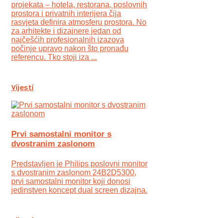
projekata – hotela, restorana, poslovnih
prostora i privatnih interijera čija
rasvjeta definira atmosferu prostora. No
za arhitekte i dizajnere jedan od
najčešćih profesionalnih izazova
počinje upravo nakon što pronađu
referencu. Tko stoji iza ...
Vijesti
Prvi samostalni monitor s
dvostranim zaslonom
Predstavljen je Philips poslovni monitor
s dvostranim zaslonom 24B2D5300,
prvi samostalni monitor koji donosi
jedinstven koncept dual screen dizajna.