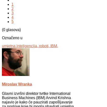
1
2
3
4
5
(0 glasova)
Označeno u
umjetna inteligencija,
roboti,
IBM,
Miroslav Wranka
Glavni izvršni direktor tvrtke International
Business Machines (IBM) Arvind Krishna
najavio je kako će pauzirati zapošljavanje
za poslove koje bi mogla obavljati umjetna