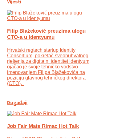
Vijesti
Filip Blažeković preuzima ulogu
CTO-a u Identyumu
Hrvatski regtech startup Identity
Consortium, pokretač sveobuhvatnog
rješenja za digitalni identitet Identyum,
ojаčao je svoje tehničko vodstvo
imenovanjem Filipa Blažekovića na
poziciju glavnog tehničkog direktora
(CTO).
Događaji
Job Fair Mate Rimac Hot Talk