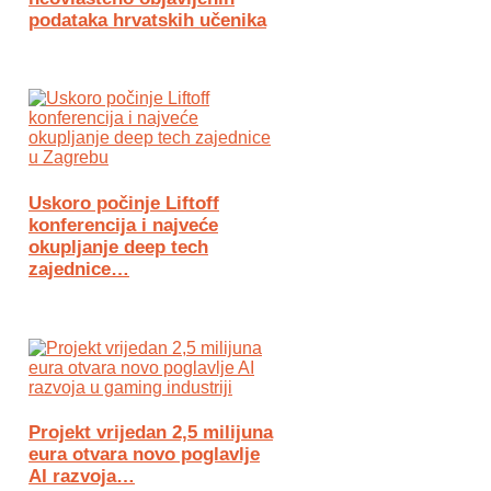
podataka hrvatskih učenika
Uskoro počinje Liftoff
konferencija i najveće
okupljanje deep tech
zajednice…
Projekt vrijedan 2,5 milijuna
eura otvara novo poglavlje
AI razvoja…