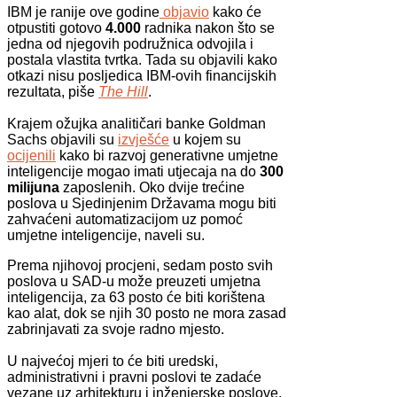
IBM je ranije ove godine
objavio
kako će
otpustiti gotovo
4.000
radnika nakon što se
jedna od njegovih podružnica odvojila i
postala vlastita tvrtka. Tada su objavili kako
otkazi nisu posljedica IBM-ovih financijskih
rezultata, piše
The Hill
.
Krajem ožujka analitičari banke Goldman
Sachs objavili su
izvješće
u kojem su
ocijenili
kako bi razvoj generativne umjetne
inteligencije mogao imati utjecaja na do
300
milijuna
zaposlenih. Oko dvije trećine
poslova u Sjedinjenim Državama mogu biti
zahvaćeni automatizacijom uz pomoć
umjetne inteligencije, naveli su.
Prema njihovoj procjeni, sedam posto svih
poslova u SAD-u može preuzeti umjetna
inteligencija, za 63 posto će biti korištena
kao alat, dok se njih 30 posto ne mora zasad
zabrinjavati za svoje radno mjesto.
U najvećoj mjeri to će biti uredski,
administrativni i pravni poslovi te zadaće
vezane uz arhitekturu i inženjerske poslove.