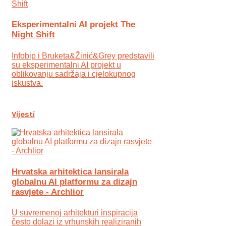
Eksperimentalni AI projekt The
Night Shift
Infobip i Bruketa&Žinić&Grey predstavili
su eksperimentalni AI projekt u
oblikovanju sadržaja i cjelokupnog
iskustva.
Vijesti
Hrvatska arhitektica lansirala
globalnu AI platformu za dizajn
rasvjete - Archlior
U suvremenoj arhitekturi inspiracija
često dolazi iz vrhunskih realiziranih