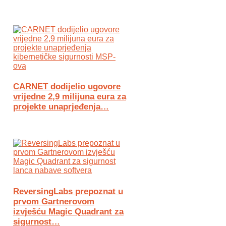
CARNET dodijelio ugovore
vrijedne 2,9 milijuna eura za
projekte unaprjeđenja…
ReversingLabs prepoznat u
prvom Gartnerovom
izvješću Magic Quadrant za
sigurnost…