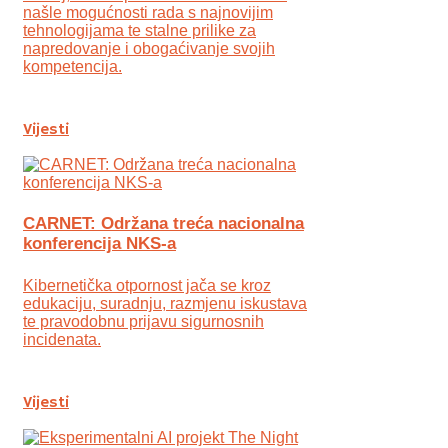
našle mogućnosti rada s najnovijim
tehnologijama te stalne prilike za
napredovanje i obogaćivanje svojih
kompetencija.
Vijesti
CARNET: Održana treća nacionalna
konferencija NKS-a
Kibernetička otpornost jača se kroz
edukaciju, suradnju, razmjenu iskustava
te pravodobnu prijavu sigurnosnih
incidenata.
Vijesti