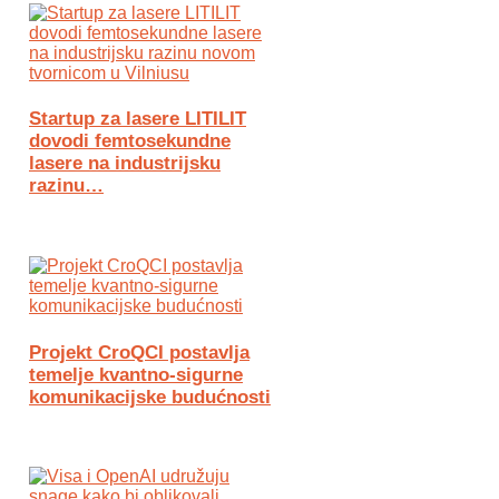
Startup za lasere LITILIT
dovodi femtosekundne
lasere na industrijsku
razinu…
Projekt CroQCI postavlja
temelje kvantno-sigurne
komunikacijske budućnosti