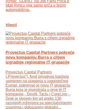
Rimac "GORIO" na Job Fairu Priča o
Mati Rimcu nije samo priča o brzim
automobilima.
Vijesti
Provectus Capital Partners pokreće
novu kompaniju Burra s ciljem
izgradnje regionalne IT grupacije
Provectus Capital Partners
(„Provectus“), fond privatnog kapitala
usmjeren na ulaganja u jugoistočnoj
Europi, pokrenuo je novu IT grupaciju
Burra koja je investirala u prve tri IT
kompanije - Devōt, Tactu i CoreLine –
čime je stvoren tim od preko 130
razvojnih inženjera sa specijaliziranim
znanjima i dokazanim globalni...