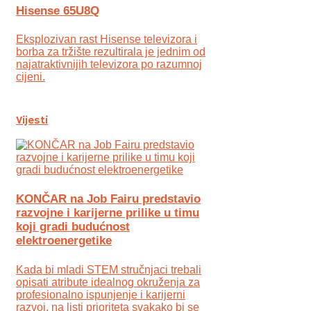
Hisense 65U8Q
Eksplozivan rast Hisense televizora i
borba za tržište rezultirala je jednim od
najatraktivnijih televizora po razumnoj
cijeni.
Vijesti
KONČAR na Job Fairu predstavio
razvojne i karijerne prilike u timu
koji gradi budućnost
elektroenergetike
Kada bi mladi STEM stručnjaci trebali
opisati atribute idealnog okruženja za
profesionalno ispunjenje i karijerni
razvoj, na listi prioriteta svakako bi se