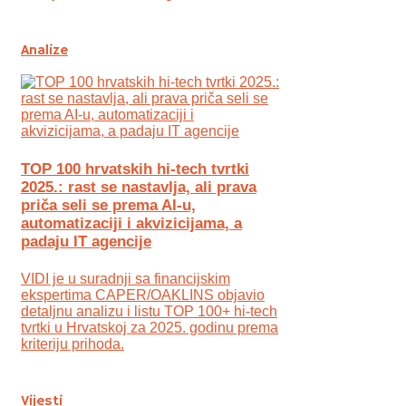
Analize
TOP 100 hrvatskih hi-tech tvrtki
2025.: rast se nastavlja, ali prava
priča seli se prema AI-u,
automatizaciji i akvizicijama, a
padaju IT agencije
VIDI je u suradnji sa financijskim
ekspertima CAPER/OAKLINS objavio
detaljnu analizu i listu TOP 100+ hi-tech
tvrtki u Hrvatskoj za 2025. godinu prema
kriteriju prihoda.
Vijesti