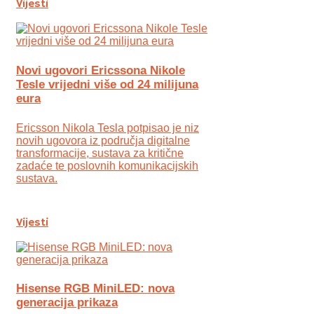
Vijesti
Novi ugovori Ericssona Nikole
Tesle vrijedni više od 24 milijuna
eura
Ericsson Nikola Tesla potpisao je niz
novih ugovora iz područja digitalne
transformacije, sustava za kritične
zadaće te poslovnih komunikacijskih
sustava.
Vijesti
Hisense RGB MiniLED: nova
generacija prikaza