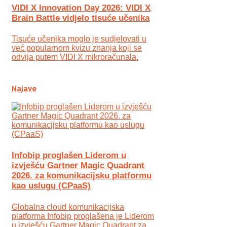
VIDI X Innovation Day 2026: VIDI X
Brain Battle vidjelo tisuće učenika
Tisuće učenika moglo je sudjelovati u
već popularnom kvizu znanja koji se
odvija putem VIDI X mikroračunala.
Najave
Infobip proglašen Liderom u
izvješću Gartner Magic Quadrant
2026. za komunikacijsku platformu
kao uslugu (CPaaS)
Globalna cloud komunikacijska
platforma Infobip proglašena je Liderom
u izvješću Gartner Magic Quadrant za