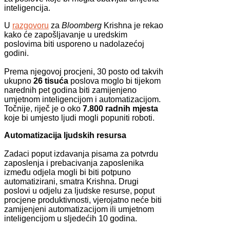
inteligencija.
U
razgovoru
za
Bloomberg
Krishna je rekao
kako će zapošljavanje u uredskim
poslovima biti usporeno u nadolazećoj
godini.
Prema njegovoj procjeni, 30 posto od takvih
ukupno
26 tisuća
poslova moglo bi tijekom
narednih pet godina biti zamijenjeno
umjetnom inteligencijom i automatizacijom.
Točnije, riječ je o oko
7.800 radnih mjesta
koje bi umjesto ljudi mogli popuniti roboti.
Automatizacija ljudskih resursa
Zadaci poput izdavanja pisama za potvrdu
zaposlenja i prebacivanja zaposlenika
između odjela mogli bi biti potpuno
automatizirani, smatra Krishna. Drugi
poslovi u odjelu za ljudske resurse, poput
procjene produktivnosti, vjerojatno neće biti
zamijenjeni automatizacijom ili umjetnom
inteligencijom u sljedećih 10 godina.