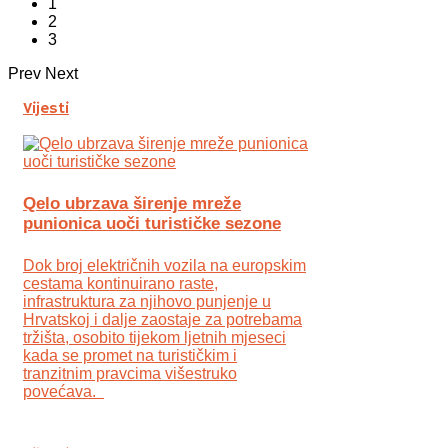
1
2
3
Prev
Next
Vijesti
Qelo ubrzava širenje mreže
punionica uoči turističke sezone
Dok broj električnih vozila na europskim
cestama kontinuirano raste,
infrastruktura za njihovo punjenje u
Hrvatskoj i dalje zaostaje za potrebama
tržišta, osobito tijekom ljetnih mjeseci
kada se promet na turističkim i
tranzitnim pravcima višestruko
povećava.