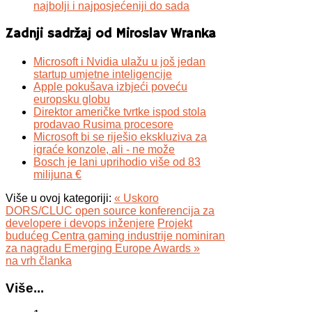
najbolji i najposjećeniji do sada
Zadnji sadržaj od Miroslav Wranka
Microsoft i Nvidia ulažu u još jedan
startup umjetne inteligencije
Apple pokušava izbjeći poveću
europsku globu
Direktor američke tvrtke ispod stola
prodavao Rusima procesore
Microsoft bi se riješio ekskluziva za
igraće konzole, ali - ne može
Bosch je lani uprihodio više od 83
milijuna €
Više u ovoj kategoriji:
« Uskoro
DORS/CLUC open source konferencija za
developere i devops inženjere
Projekt
budućeg Centra gaming industrije nominiran
za nagradu Emerging Europe Awards »
na vrh članka
Više...