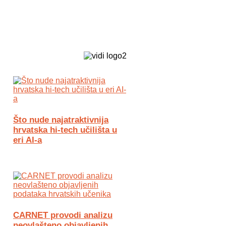
Biz Tech web portal powered by
Što nude najatraktivnija
hrvatska hi-tech učilišta u
eri AI-a
CARNET provodi analizu
neovlašteno objavljenih