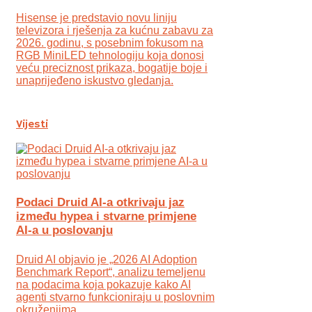
Hisense je predstavio novu liniju
televizora i rješenja za kućnu zabavu za
2026. godinu, s posebnim fokusom na
RGB MiniLED tehnologiju koja donosi
veću preciznost prikaza, bogatije boje i
unaprijeđeno iskustvo gledanja.
Vijesti
Podaci Druid AI-a otkrivaju jaz
između hypea i stvarne primjene
AI-a u poslovanju
Druid AI objavio je „2026 AI Adoption
Benchmark Report“, analizu temeljenu
na podacima koja pokazuje kako AI
agenti stvarno funkcioniraju u poslovnim
okruženjima.