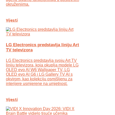
okruženjima.
Vijesti
LG Electronics predstavlja liniju Art
TV televizora
LG Electronics predstavlja svoju Art TV
liniju televizora, koja okuplja modele LG
OLED evo AI W6 Wallpaper TV, LG
OLED evo AI G6 i LG Gallery TV AI s
okvirom, kao kolekciju osmišljenu za
interijere usmjerene na umjetnost.
Vijesti