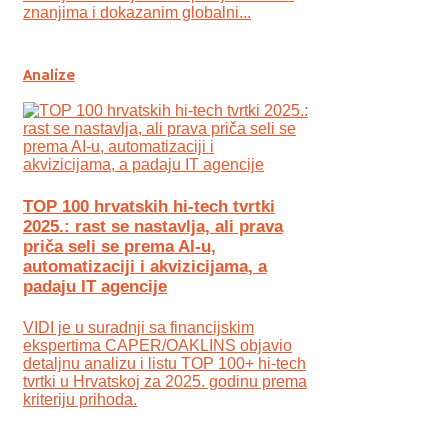
znanjima i dokazanim globalni...
Analize
TOP 100 hrvatskih hi-tech tvrtki
2025.: rast se nastavlja, ali prava
priča seli se prema AI-u,
automatizaciji i akvizicijama, a
padaju IT agencije
VIDI je u suradnji sa financijskim
ekspertima CAPER/OAKLINS objavio
detaljnu analizu i listu TOP 100+ hi-tech
tvrtki u Hrvatskoj za 2025. godinu prema
kriteriju prihoda.