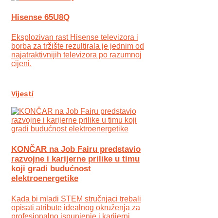
Hisense 65U8Q
Eksplozivan rast Hisense televizora i
borba za tržište rezultirala je jednim od
najatraktivnijih televizora po razumnoj
cijeni.
Vijesti
KONČAR na Job Fairu predstavio
razvojne i karijerne prilike u timu
koji gradi budućnost
elektroenergetike
Kada bi mladi STEM stručnjaci trebali
opisati atribute idealnog okruženja za
profesionalno ispunjenje i karijerni