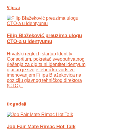
Vijesti
Filip Blažeković preuzima ulogu
CTO-a u Identyumu
Hrvatski regtech startup Identity
Consortium, pokretač sveobuhvatnog
rješenja za digitalni identitet Identyum,
ojаčao je svoje tehničko vodstvo
imenovanjem Filipa Blažekovića na
poziciju glavnog tehničkog direktora
(CTO).
Događaji
Job Fair Mate Rimac Hot Talk