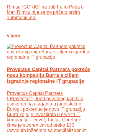
Rimac "GORIO" na Job Fairu Priča o
Mati Rimcu nije samo priča o brzim
automobilima.
Vijesti
Provectus Capital Partners pokreće
novu kompaniju Burra s ciljem
izgradnje regionalne IT grupacije
Provectus Capital Partners
(„Provectus“), fond privatnog kapitala
usmjeren na ulaganja u jugoistočnoj
Europi, pokrenuo je novu IT grupaciju
Burra koja je investirala u prve tri IT
kompanije - Devōt, Tactu i CoreLine –
čime je stvoren tim od preko 130
razvojnih inženjera sa specijaliziranim