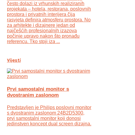
često dolazi iz vrhunskih realiziranih
projekata – hotela, restorana, poslovnih
prostora i privatnih interijera čija
rasvjeta definira atmosferu prostora. No
za arhitekte i dizajnere jedan od
najčešćih profesionalnih izazova
počinje upravo nakon što pronađu
referencu. Tko stoji iza ...
Vijesti
Prvi samostalni monitor s
dvostranim zaslonom
Predstavljen je Philips poslovni monitor
s dvostranim zaslonom 24B2D5300,
prvi samostalni monitor koji donosi
jedinstven koncept dual screen dizajna.