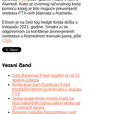
Alamedi. Autor je izvornog računalnog koda
pomoću kojeg je bilo moguće preusmjeriti
sredstva FTX-ovih klijenata u Alamedu.
Ellison je na čelo tog hedge fonda došla u
listopadu 2021. godine. Smatra ju se
odgovornom za korištenje pronevjerenih
sredstava u Alamedinim transakcijama, piše
CNN
.
Vezani članci
Sam Bankman-Fried osuđen je na 25
godina zatvora
Kripto kralj Sam Bankman-Fried
proglašen krivim za prijevaru u slučaju
FTX
Jedan kutak kripto svijeta vratio se
blizu rekordnih visina nakon skoka od
15 milijardi dolara
Binance napušta Nizozemsku i pod