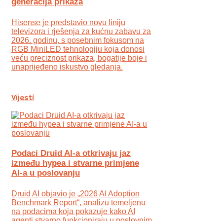
generacija prikaza
Hisense je predstavio novu liniju
televizora i rješenja za kućnu zabavu za
2026. godinu, s posebnim fokusom na
RGB MiniLED tehnologiju koja donosi
veću preciznost prikaza, bogatije boje i
unaprijeđeno iskustvo gledanja.
Vijesti
Podaci Druid AI-a otkrivaju jaz
između hypea i stvarne primjene
AI-a u poslovanju
Druid AI objavio je „2026 AI Adoption
Benchmark Report“, analizu temeljenu
na podacima koja pokazuje kako AI
agenti stvarno funkcioniraju u poslovnim