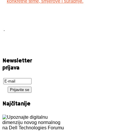
konkretne teme, smjerove i suradnje.
.
Newsletter
prijava
Najčitanije