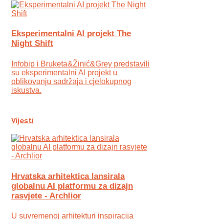
Eksperimentalni AI projekt The
Night Shift
Infobip i Bruketa&Žinić&Grey predstavili
su eksperimentalni AI projekt u
oblikovanju sadržaja i cjelokupnog
iskustva.
Vijesti
Hrvatska arhitektica lansirala
globalnu AI platformu za dizajn
rasvjete - Archlior
U suvremenoj arhitekturi inspiracija