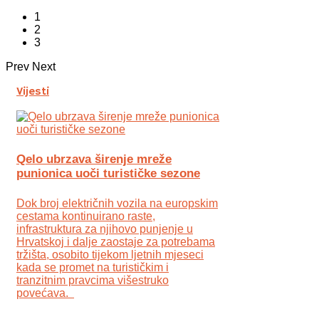
1
2
3
Prev
Next
Vijesti
Qelo ubrzava širenje mreže
punionica uoči turističke sezone
Dok broj električnih vozila na europskim
cestama kontinuirano raste,
infrastruktura za njihovo punjenje u
Hrvatskoj i dalje zaostaje za potrebama
tržišta, osobito tijekom ljetnih mjeseci
kada se promet na turističkim i
tranzitnim pravcima višestruko
povećava.