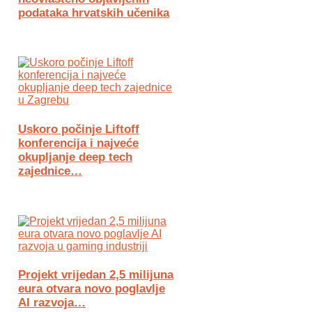
podataka hrvatskih učenika
Uskoro počinje Liftoff
konferencija i najveće
okupljanje deep tech
zajednice…
Projekt vrijedan 2,5 milijuna
eura otvara novo poglavlje
AI razvoja…