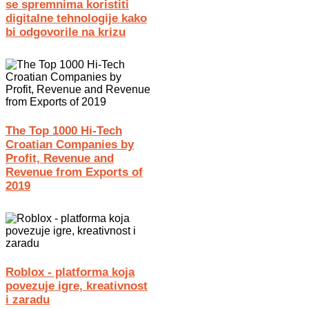
se spremnima koristiti
digitalne tehnologije kako
bi odgovorile na krizu
The Top 1000 Hi-Tech
Croatian Companies by
Profit, Revenue and
Revenue from Exports of
2019
Roblox - platforma koja
povezuje igre, kreativnost
i zaradu