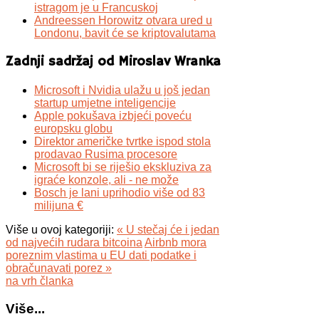
istragom je u Francuskoj
Andreessen Horowitz otvara ured u
Londonu, bavit će se kriptovalutama
Zadnji sadržaj od Miroslav Wranka
Microsoft i Nvidia ulažu u još jedan
startup umjetne inteligencije
Apple pokušava izbjeći poveću
europsku globu
Direktor američke tvrtke ispod stola
prodavao Rusima procesore
Microsoft bi se riješio ekskluziva za
igraće konzole, ali - ne može
Bosch je lani uprihodio više od 83
milijuna €
Više u ovoj kategoriji:
« U stečaj će i jedan
od najvećih rudara bitcoina
Airbnb mora
poreznim vlastima u EU dati podatke i
obračunavati porez »
na vrh članka
Više...