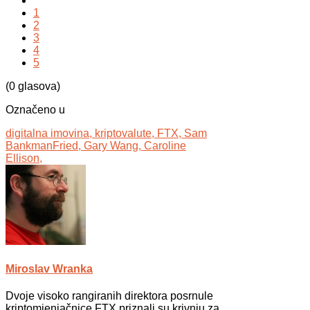
1
2
3
4
5
(0 glasova)
Označeno u
digitalna imovina,
kriptovalute,
FTX,
Sam
BankmanFried,
Gary Wang,
Caroline
Ellison,
Miroslav Wranka
Dvoje visoko rangiranih direktora posrnule
kriptomjenjačnice FTX priznali su krivnju za