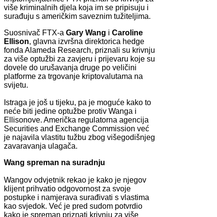
više kriminalnih djela koja im se pripisuju i
surađuju s američkim saveznim tužiteljima.
Suosnivač FTX-a
Gary Wang
i
Caroline
Ellison
, glavna izvršna direktorica hedge
fonda Alameda Research, priznali su krivnju
za više optužbi za zavjeru i prijevaru koje su
dovele do urušavanja druge po veličini
platforme za trgovanje kriptovalutama na
svijetu.
Istraga je još u tijeku, pa je moguće kako to
neće biti jedine optužbe protiv Wanga i
Ellisonove. Američka regulatorna agencija
Securities and Exchange Commission već
je najavila vlastitu tužbu zbog višegodišnjeg
zavaravanja ulagača.
Wang spreman na suradnju
Wangov odvjetnik rekao je kako je njegov
klijent prihvatio odgovornost za svoje
postupke i namjerava surađivati s vlastima
kao svjedok. Već je pred sudom potvrdio
kako je spreman priznati krivnju za više