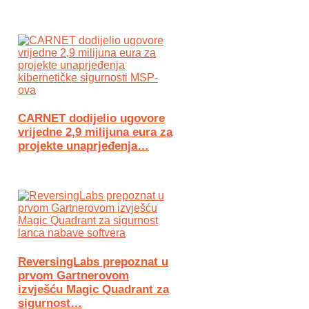
CARNET dodijelio ugovore
vrijedne 2,9 milijuna eura za
projekte unaprjeđenja…
ReversingLabs prepoznat u
prvom Gartnerovom
izvješću Magic Quadrant za
sigurnost…