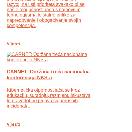
razvoj, na listi prioriteta svakako bi se
našle mogućnosti rada s najnovijim
tehnologijama te stalne prilike za
napredovanje i obogaćivanje svojih
kompetencija.
Vijesti
CARNET: Održana treća nacionalna
konferencija NKS-a
Kibernetička otpornost jača se kroz
edukaciju, suradnju, razmjenu iskustava
te pravodobnu prijavu sigurnosnih
incidenata.
Vijesti