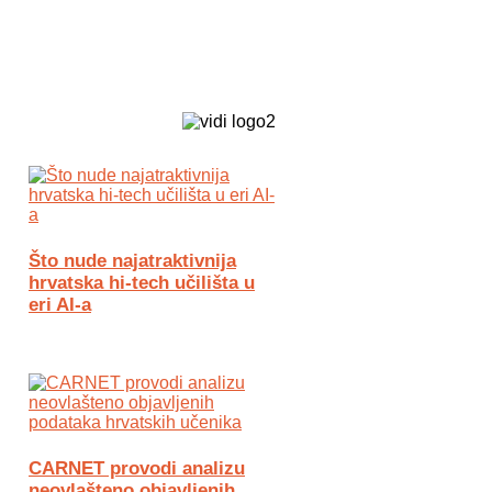
Biz Tech web portal powered by
Što nude najatraktivnija
hrvatska hi-tech učilišta u
eri AI-a
CARNET provodi analizu
neovlašteno objavljenih