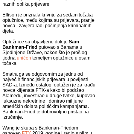
raznih oblika prijevare.
Ellison je priznala krivnju za sedam točaka
optužnice, među kojima su prijevara, pranje
novca i zavjera radi počinjenja kriminalnih
djela.
Optužnice su objavljene dok je
Sam
Bankman-Fried
putovao s Bahama u
Sjedinjene Države, nakon što je prošlog
tjedna
uhićen
temeljem optužnice u osam
točaka.
Smatra ga se odgovornim za jednu od
najvećih financijskih prijevara u povijesti
SAD-a. Između ostalog, optužen je za krađu
novca klijenata FTX-a kako bi podržao
Alamedu, investirao u druge tvrtke, kupovao
luksuzne nekretnine i donirao milijune
američkih dolara političkim kampanjama.
Bankman-Fried je dobrovoljno pristao na
izručenje.
Wang je skupa s Bankman-Friedom
osnovao
FTX
2019. godine i radio s njim u