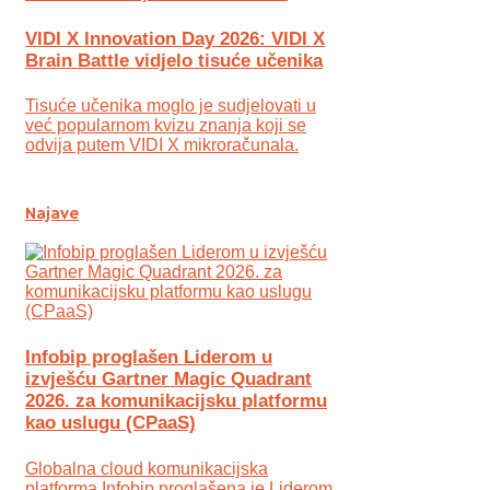
VIDI X Innovation Day 2026: VIDI X
Brain Battle vidjelo tisuće učenika
Tisuće učenika moglo je sudjelovati u
već popularnom kvizu znanja koji se
odvija putem VIDI X mikroračunala.
Najave
Infobip proglašen Liderom u
izvješću Gartner Magic Quadrant
2026. za komunikacijsku platformu
kao uslugu (CPaaS)
Globalna cloud komunikacijska
platforma Infobip proglašena je Liderom