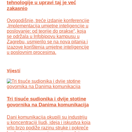
tehnologije u upravi taj je već
zakasnio
Ovogodišnje, treće izdanje konferencije
„Implementacija umjetne inteligencije u
poslovanje: od teorije do prakse“, koja
se održala u Infobipovu kampusu u
Zagrebu, usmjerilo se na nova pitanja i
izazove korištenja umjetne inteligencije
u poslovnim procesima.
Vijesti
Tri tisuće sudionika i dvije stotine
govornika na Danima komunikacija
Dani komunikacija okupili su industriju
u koncentraciji ljudi, ideja i iskustva koja
vrlo brzo podiže razinu struke i pokreće