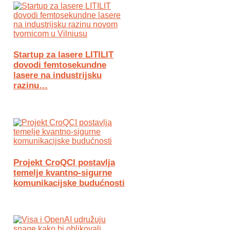
Startup za lasere LITILIT
dovodi femtosekundne
lasere na industrijsku
razinu…
Projekt CroQCI postavlja
temelje kvantno-sigurne
komunikacijske budućnosti