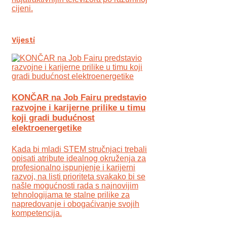
cijeni.
Vijesti
KONČAR na Job Fairu predstavio
razvojne i karijerne prilike u timu
koji gradi budućnost
elektroenergetike
Kada bi mladi STEM stručnjaci trebali
opisati atribute idealnog okruženja za
profesionalno ispunjenje i karijerni
razvoj, na listi prioriteta svakako bi se
našle mogućnosti rada s najnovijim
tehnologijama te stalne prilike za
napredovanje i obogaćivanje svojih
kompetencija.