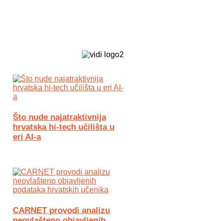
Biz Tech web portal powered by
Što nude najatraktivnija
hrvatska hi-tech učilišta u
eri AI-a
CARNET provodi analizu
neovlašteno objavljenih