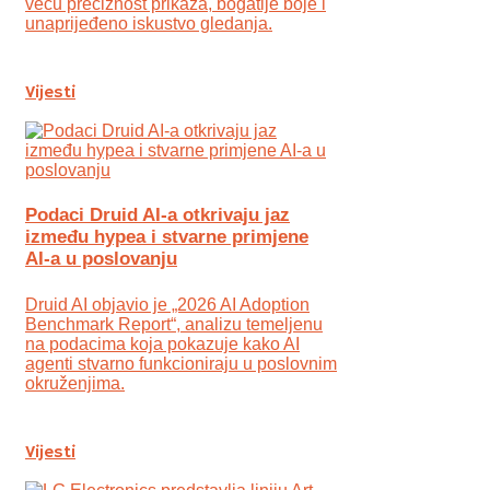
veću preciznost prikaza, bogatije boje i
unaprijeđeno iskustvo gledanja.
Vijesti
Podaci Druid AI-a otkrivaju jaz
između hypea i stvarne primjene
AI-a u poslovanju
Druid AI objavio je „2026 AI Adoption
Benchmark Report“, analizu temeljenu
na podacima koja pokazuje kako AI
agenti stvarno funkcioniraju u poslovnim
okruženjima.
Vijesti