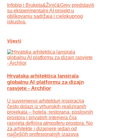
Infobip i Bruketa&Žinić&Grey predstavili
su eksperimentalni AI projekt u
oblikovanju sadržaja i cjelokupnog
iskustva.
Vijesti
Hrvatska arhitektica lansirala
globalnu AI platformu za dizajn
rasvjete - Archlior
U suvremenoj arhitekturi inspiracija
često dolazi iz vrhunskih realiziranih
projekata – hotela, restorana, poslovnih
prostora i privatnih interijera čija
rasvjeta definira atmosferu prostora. No
za arhitekte i dizajnere jedan od
najčešćih profesionalnih izazova