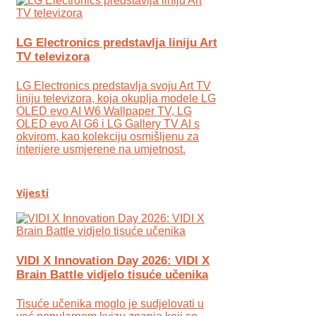
LG Electronics predstavlja liniju Art
TV televizora
LG Electronics predstavlja svoju Art TV
liniju televizora, koja okuplja modele LG
OLED evo AI W6 Wallpaper TV, LG
OLED evo AI G6 i LG Gallery TV AI s
okvirom, kao kolekciju osmišljenu za
interijere usmjerene na umjetnost.
Vijesti
VIDI X Innovation Day 2026: VIDI X
Brain Battle vidjelo tisuće učenika
Tisuće učenika moglo je sudjelovati u