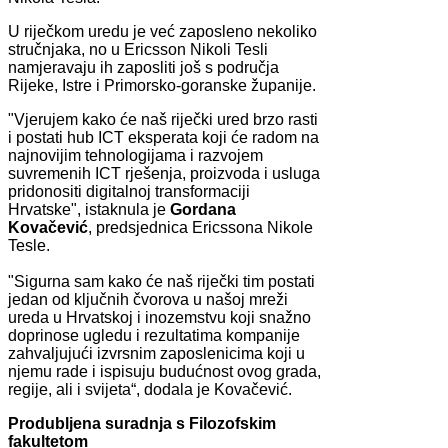
U riječkom uredu je već zaposleno nekoliko
stručnjaka, no u Ericsson Nikoli Tesli
namjeravaju ih zaposliti još s područja
Rijeke, Istre i Primorsko-goranske županije.
"Vjerujem kako će naš riječki ured brzo rasti
i postati hub ICT eksperata koji će radom na
najnovijim tehnologijama i razvojem
suvremenih ICT rješenja, proizvoda i usluga
pridonositi digitalnoj transformaciji
Hrvatske", istaknula je
Gordana
Kovačević
, predsjednica Ericssona Nikole
Tesle.
"Sigurna sam kako će naš riječki tim postati
jedan od ključnih čvorova u našoj mreži
ureda u Hrvatskoj i inozemstvu koji snažno
doprinose ugledu i rezultatima kompanije
zahvaljujući izvrsnim zaposlenicima koji u
njemu rade i ispisuju budućnost ovog grada,
regije, ali i svijeta“, dodala je Kovačević.
Produbljena suradnja s Filozofskim
fakultetom