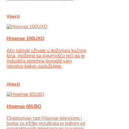
Vijesti
Hisense 100UXQ
Ako istinski uživate u doživljaju kućnog
kina, možemo sa sigurnošću reći da je
industrija spremna ponuditi vam
iskustvo kakvo zaslužujete.
Vijesti
Hisense 65U8Q
Eksplozivan rast Hisense televizora i
borba za tržište rezultirala je jednim od
najatraktivnijih televizora po razumnoj