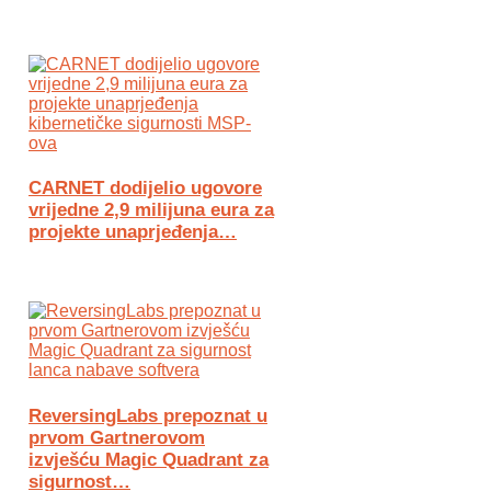
CARNET dodijelio ugovore
vrijedne 2,9 milijuna eura za
projekte unaprjeđenja…
ReversingLabs prepoznat u
prvom Gartnerovom
izvješću Magic Quadrant za
sigurnost…