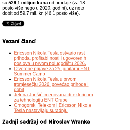
su
526,1 milijun kuna
od prodaje (za 18
posto više nego u 2020. godini), uz neto
dobit od 59,7 mil. kn (46,1 posto više).
Vezani članci
Ericsson Nikola Tesla ostvario rast
prihoda, profitabilnosti i ugovorenih
poslova u prvom polugodištu 2026.
Otvorene prijave za 25. jubilarni ENT
Summer Camp
Ericsson Nikola Tesla u prvom
tromjesečju 2026. povećao prihode i
dobit
Jelena Jurišić imenovana direktoricom
za tehnologiju ENT Grupe
Crnogorski Telekom i Ericsson Nikola
Tesla nastavljaju suradnju
Zadnji sadržaj od Miroslav Wranka