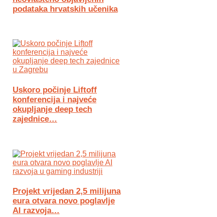
podataka hrvatskih učenika
Uskoro počinje Liftoff
konferencija i najveće
okupljanje deep tech
zajednice…
Projekt vrijedan 2,5 milijuna
eura otvara novo poglavlje
AI razvoja…