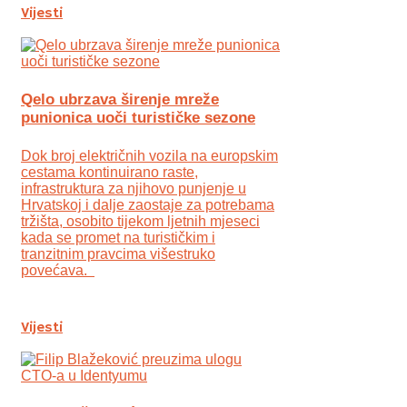
Vijesti
Qelo ubrzava širenje mreže
punionica uoči turističke sezone
Dok broj električnih vozila na europskim
cestama kontinuirano raste,
infrastruktura za njihovo punjenje u
Hrvatskoj i dalje zaostaje za potrebama
tržišta, osobito tijekom ljetnih mjeseci
kada se promet na turističkim i
tranzitnim pravcima višestruko
povećava.
Vijesti