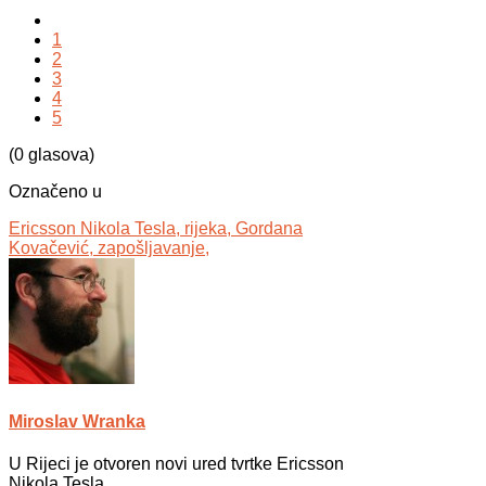
1
2
3
4
5
(0 glasova)
Označeno u
Ericsson Nikola Tesla,
rijeka,
Gordana
Kovačević,
zapošljavanje,
Miroslav Wranka
U Rijeci je otvoren novi ured tvrtke Ericsson
Nikola Tesla.