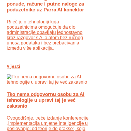
ponude, račune i putne naloge za
poduzetnike uz Parra AI konektor
Riječ je o tehnologiji koja
poduzetnicima omogućuje da dio
administracije obavljaju jednostavno
kroz razgovor s AI alatom bez ručnog
unosa podataka i bez prebacivanja
između više aplikacija.
Vijesti
Tko nema odgovornu osobu za AI
tehnologije u upravi taj je već
zakasnio
Ovogodišnje, treće izdanje konferencije
„Implementacija umjetne inteligencije u
poslovanje: od teorije do prakse“, koja