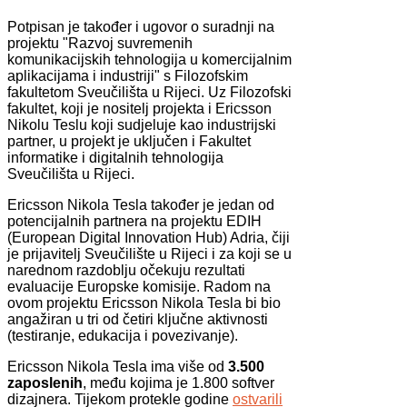
Potpisan je također i ugovor o suradnji na
projektu "Razvoj suvremenih
komunikacijskih tehnologija u komercijalnim
aplikacijama i industriji" s Filozofskim
fakultetom Sveučilišta u Rijeci. Uz Filozofski
fakultet, koji je nositelj projekta i Ericsson
Nikolu Teslu koji sudjeluje kao industrijski
partner, u projekt je uključen i Fakultet
informatike i digitalnih tehnologija
Sveučilišta u Rijeci.
Ericsson Nikola Tesla također je jedan od
potencijalnih partnera na projektu EDIH
(European Digital Innovation Hub) Adria, čiji
je prijavitelj Sveučilište u Rijeci i za koji se u
narednom razdoblju očekuju rezultati
evaluacije Europske komisije. Radom na
ovom projektu Ericsson Nikola Tesla bi bio
angažiran u tri od četiri ključne aktivnosti
(testiranje, edukacija i povezivanje).
Ericsson Nikola Tesla ima više od
3.500
zaposlenih
, među kojima je 1.800 softver
dizajnera. Tijekom protekle godine
ostvarili