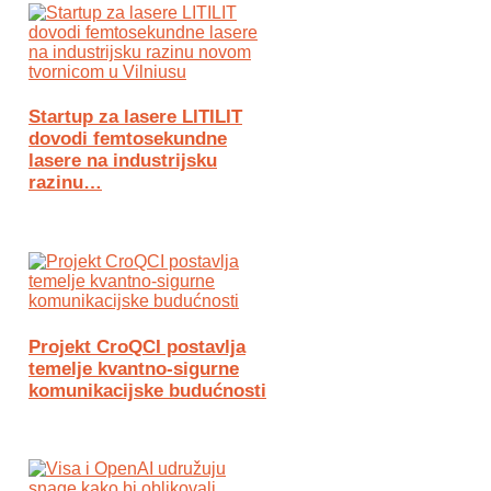
Startup za lasere LITILIT
dovodi femtosekundne
lasere na industrijsku
razinu…
Projekt CroQCI postavlja
temelje kvantno-sigurne
komunikacijske budućnosti