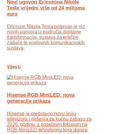
Novi ugovori Ericssona Nikole
Tesle vrijedni više od 24 milijuna
eura
Ericsson Nikola Tesla potpisao je niz
novih ugovora iz područja digitalne
transformacije, sustava za kritične
zadaće te poslovnih komunikacijskih
sustava.
Vijesti
Hisense RGB MiniLED: nova
generacija prikaza
Hisense je predstavio novu liniju
televizora i rješenja za kućnu zabavu za
2026. godinu, s posebnim fokusom na
RGB MiniLED tehnologiju koja donosi