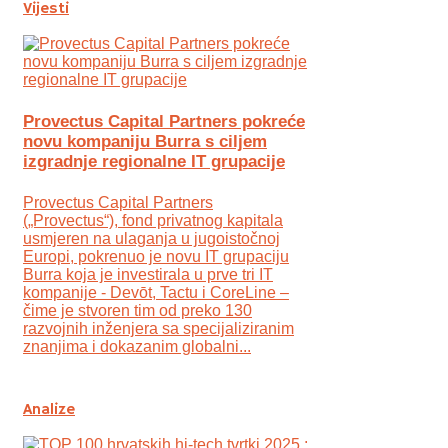
Vijesti
Provectus Capital Partners pokreće
novu kompaniju Burra s ciljem
izgradnje regionalne IT grupacije
Provectus Capital Partners
(„Provectus“), fond privatnog kapitala
usmjeren na ulaganja u jugoistočnoj
Europi, pokrenuo je novu IT grupaciju
Burra koja je investirala u prve tri IT
kompanije - Devōt, Tactu i CoreLine –
čime je stvoren tim od preko 130
razvojnih inženjera sa specijaliziranim
znanjima i dokazanim globalni...
Analize