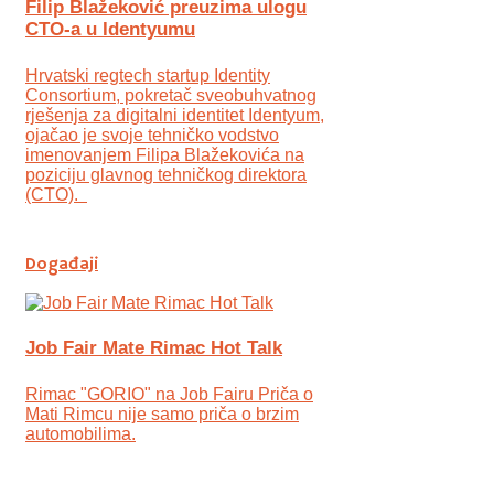
Filip Blažeković preuzima ulogu
CTO-a u Identyumu
Hrvatski regtech startup Identity
Consortium, pokretač sveobuhvatnog
rješenja za digitalni identitet Identyum,
ojаčao je svoje tehničko vodstvo
imenovanjem Filipa Blažekovića na
poziciju glavnog tehničkog direktora
(CTO).
Događaji
Job Fair Mate Rimac Hot Talk
Rimac "GORIO" na Job Fairu Priča o
Mati Rimcu nije samo priča o brzim
automobilima.