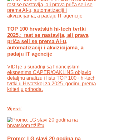
TOP 100 hrvatskih hi-tech tvrtki
2025.: rast se nastavlja, ali prava
priča seli se prema AI-u,
automatizaciji i akvizicijama, a
padaju IT agencije
VIDI je u suradnji sa financijskim
ekspertima CAPER/OAKLINS objavio
detaljnu analizu i listu TOP 100+ hi-tech
tvrtki u Hrvatskoj za 2025. godinu prema
kriteriju prihoda.
Vijesti
Promo: LG slavi 20 godina na