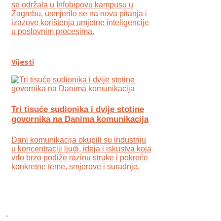
se održala u Infobipovu kampusu u
Zagrebu, usmjerilo se na nova pitanja i
izazove korištenja umjetne inteligencije
u poslovnim procesima.
Vijesti
Tri tisuće sudionika i dvije stotine
govornika na Danima komunikacija
Dani komunikacija okupili su industriju
u koncentraciji ljudi, ideja i iskustva koja
vrlo brzo podiže razinu struke i pokreće
konkretne teme, smjerove i suradnje.
.