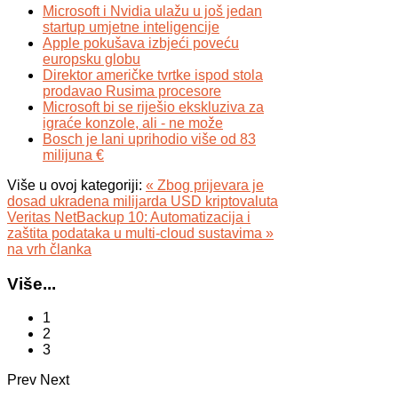
Microsoft i Nvidia ulažu u još jedan
startup umjetne inteligencije
Apple pokušava izbjeći poveću
europsku globu
Direktor američke tvrtke ispod stola
prodavao Rusima procesore
Microsoft bi se riješio ekskluziva za
igraće konzole, ali - ne može
Bosch je lani uprihodio više od 83
milijuna €
Više u ovoj kategoriji:
« Zbog prijevara je
dosad ukradena milijarda USD kriptovaluta
Veritas NetBackup 10: Automatizacija i
zaštita podataka u multi-cloud sustavima »
na vrh članka
Više...
1
2
3
Prev
Next