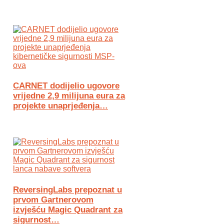
CARNET dodijelio ugovore
vrijedne 2,9 milijuna eura za
projekte unaprjeđenja…
ReversingLabs prepoznat u
prvom Gartnerovom
izvješću Magic Quadrant za
sigurnost…