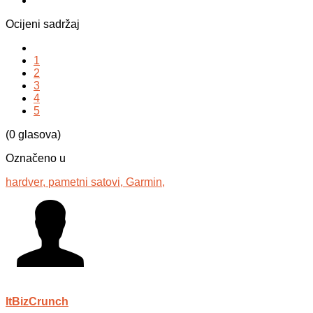
Ocijeni sadržaj
1
2
3
4
5
(0 glasova)
Označeno u
hardver,
pametni satovi,
Garmin,
ItBizCrunch