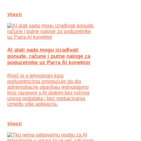
Vijesti
AI alati sada mogu izrađivati
ponude, račune i putne naloge za
poduzetnike uz Parra AI konektor
Riječ je o tehnologiji koja
poduzetnicima omogućuje da dio
administracije obavljaju jednostavno
kroz razgovor s AI alatom bez ručnog
unosa podataka i bez prebacivanja
između više aplikacija.
Vijesti