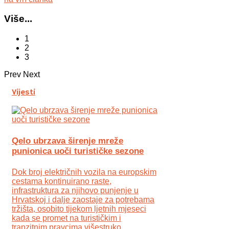
Više...
1
2
3
Prev
Next
Vijesti
Qelo ubrzava širenje mreže
punionica uoči turističke sezone
Dok broj električnih vozila na europskim
cestama kontinuirano raste,
infrastruktura za njihovo punjenje u
Hrvatskoj i dalje zaostaje za potrebama
tržišta, osobito tijekom ljetnih mjeseci
kada se promet na turističkim i
tranzitnim pravcima višestruko