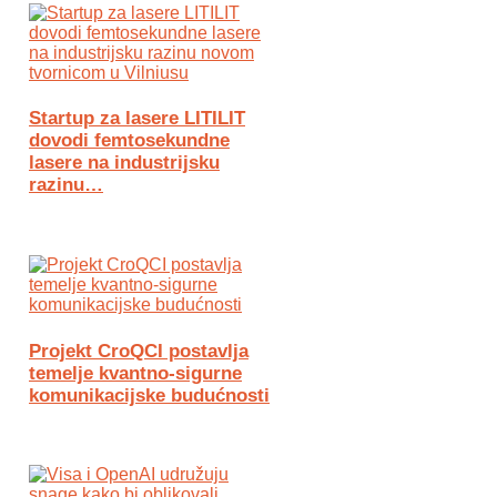
Startup za lasere LITILIT
dovodi femtosekundne
lasere na industrijsku
razinu…
Projekt CroQCI postavlja
temelje kvantno-sigurne
komunikacijske budućnosti