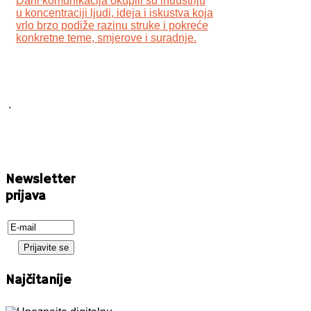
Dani komunikacija okupili su industriju
u koncentraciji ljudi, ideja i iskustva koja
vrlo brzo podiže razinu struke i pokreće
konkretne teme, smjerove i suradnje.
.
Newsletter
prijava
Najčitanije