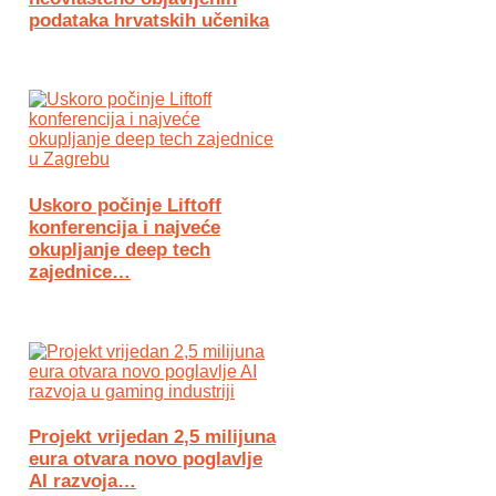
podataka hrvatskih učenika
Uskoro počinje Liftoff
konferencija i najveće
okupljanje deep tech
zajednice…
Projekt vrijedan 2,5 milijuna
eura otvara novo poglavlje
AI razvoja…