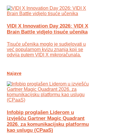
VIDI X Innovation Day 2026: VIDI X
Brain Battle vidjelo tisuće učenika
Tisuće učenika moglo je sudjelovati u
već popularnom kvizu znanja koji se
odvija putem VIDI X mikroračunala.
Najave
Infobip proglašen Liderom u
izvješću Gartner Magic Quadrant
2026. za komunikacijsku platformu
kao uslugu (CPaaS)