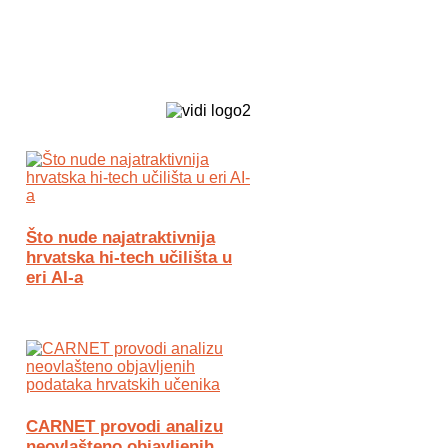
Biz Tech web portal powered by
Što nude najatraktivnija
hrvatska hi-tech učilišta u
eri AI-a
CARNET provodi analizu
neovlašteno objavljenih