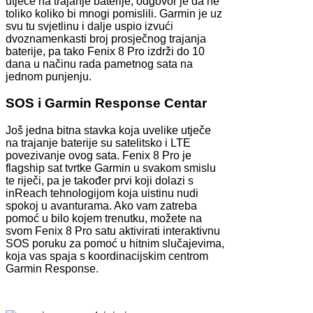
utječe na trajanje baterije, odgovor je da ne
toliko koliko bi mnogi pomislili. Garmin je uz
svu tu svjetlinu i dalje uspio izvući
dvoznamenkasti broj prosječnog trajanja
baterije, pa tako Fenix 8 Pro izdrži do 10
dana u načinu rada pametnog sata na
jednom punjenju.
SOS i Garmin Response Centar
Još jedna bitna stavka koja uvelike utječe
na trajanje baterije su satelitsko i LTE
povezivanje ovog sata. Fenix 8 Pro je
flagship sat tvrtke Garmin u svakom smislu
te riječi, pa je također prvi koji dolazi s
inReach tehnologijom koja uistinu nudi
spokoj u avanturama. Ako vam zatreba
pomoć u bilo kojem trenutku, možete na
svom Fenix 8 Pro satu aktivirati interaktivnu
SOS poruku za pomoć u hitnim slučajevima,
koja vas spaja s koordinacijskim centrom
Garmin Response.