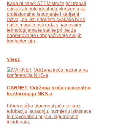
Kada bi mladi STEM stručnjaci trebali
opisati atribute idealnog okruženja za
profesionalno ispunjenje i karijerni
razvoj, na listi prioriteta svakako bi se
našle mogućnosti rada s najnovijim
tehnologijama te stalne prilike za
napredovanje i obogaćivanje svojih
kompetencija.
Vijesti
CARNET: Održana treća nacionalna
konferencija NKS-a
Kibernetička otpornost jača se kroz
edukaciju, suradnju, razmjenu iskustava
te pravodobnu prijavu sigurnosnih
incidenata.