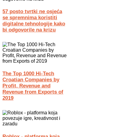
57 posto tvrtki ne osjeća
se spremnima koristiti
digitalne tehnologije kako
bi odgovorile na krizu
The Top 1000 Hi-Tech
Croatian Companies by
Profit, Revenue and
Revenue from Exports of
2019
Roblox - platforma koja