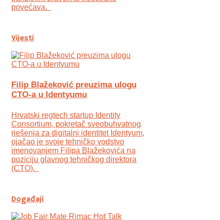
povećava.
Vijesti
Filip Blažeković preuzima ulogu
CTO-a u Identyumu
Hrvatski regtech startup Identity
Consortium, pokretač sveobuhvatnog
rješenja za digitalni identitet Identyum,
ojаčao je svoje tehničko vodstvo
imenovanjem Filipa Blažekovića na
poziciju glavnog tehničkog direktora
(CTO).
Događaji