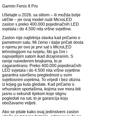
Garmin Fenix 8 Pro
Ušetajte u 2026. sa stilom – ili možda bolje
utrčite – jer ovaj model nudi MicroLED
zaslon s preko 400.000 pojedinačnih LED
svjetala i do 4.500 nita vršne svjetline.
Zaslon nije najbitnija stavka kad pričamo o
pametnom satu. Mi ćemo i dalje pričati dosta
o njemu jer ovo je prvi sat s MicroLED
tehnologijom na svijetu, što ga čini i
najsvjetlijim satom ikad dizajniranim. S
ranije navedenim brojkama, to je
zagarantirano. Preko 400.000 pojedinačnih
LED svjetala i do 4.500 nita vršne svjetline
garantira savršenu preglednost u svim
svjetlosnim uvjetima. To vrijedi i bez obzira
iz kojeg ga kuta gledate. Kad pričamo o
vrhunskim sportašima, kojima sve mora biti
jasno u sekundi tijekom koje stignu
pogledati na sat, to je garancija koju
obožavamo vidjeti.
Ako se pitate kako ovaj jedinstveni zaslon