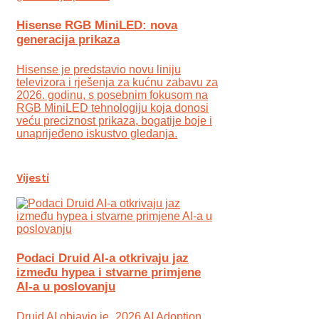
Hisense RGB MiniLED: nova
generacija prikaza
Hisense je predstavio novu liniju
televizora i rješenja za kućnu zabavu za
2026. godinu, s posebnim fokusom na
RGB MiniLED tehnologiju koja donosi
veću preciznost prikaza, bogatije boje i
unaprijeđeno iskustvo gledanja.
Vijesti
Podaci Druid AI-a otkrivaju jaz
između hypea i stvarne primjene
AI-a u poslovanju
Druid AI objavio je „2026 AI Adoption