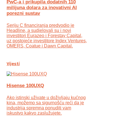
PwC-a i prikupila dodatnih 110
milijuna dolara za inovativni AI
porezni sustav
Seriju C financiranja predvodio je
Headline, a sudjelovali su i novi
investitori Eurazeo i Forestay Capital,
uz postojeće investitore Index Ventures,
OMERS, Coatue i Dawn Capital.
Vijesti
Hisense 100UXQ
Ako istinski uživate u doživljaju kućnog
kina, možemo sa sigurnošću reći da je
industrija spremna ponuditi vam
iskustvo kakvo zaslužujete.