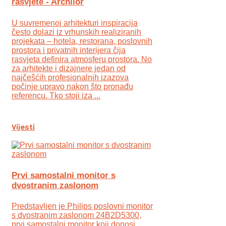
rasvjete - Archlior
U suvremenoj arhitekturi inspiracija
često dolazi iz vrhunskih realiziranih
projekata – hotela, restorana, poslovnih
prostora i privatnih interijera čija
rasvjeta definira atmosferu prostora. No
za arhitekte i dizajnere jedan od
najčešćih profesionalnih izazova
počinje upravo nakon što pronađu
referencu. Tko stoji iza ...
Vijesti
Prvi samostalni monitor s
dvostranim zaslonom
Predstavljen je Philips poslovni monitor
s dvostranim zaslonom 24B2D5300,
prvi samostalni monitor koji donosi