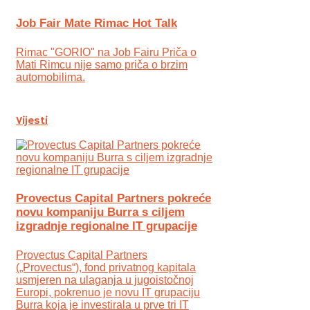
Job Fair Mate Rimac Hot Talk
Rimac "GORIO" na Job Fairu Priča o
Mati Rimcu nije samo priča o brzim
automobilima.
Vijesti
Provectus Capital Partners pokreće
novu kompaniju Burra s ciljem
izgradnje regionalne IT grupacije
Provectus Capital Partners
(„Provectus“), fond privatnog kapitala
usmjeren na ulaganja u jugoistočnoj
Europi, pokrenuo je novu IT grupaciju
Burra koja je investirala u prve tri IT