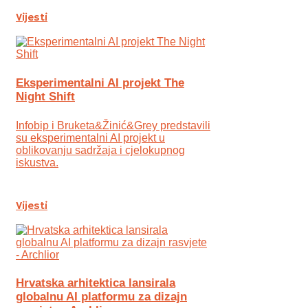
Vijesti
Eksperimentalni AI projekt The
Night Shift
Infobip i Bruketa&Žinić&Grey predstavili
su eksperimentalni AI projekt u
oblikovanju sadržaja i cjelokupnog
iskustva.
Vijesti
Hrvatska arhitektica lansirala
globalnu AI platformu za dizajn