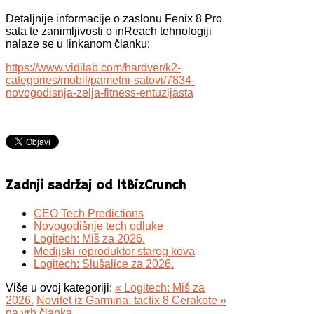
Detaljnije informacije o zaslonu Fenix 8 Pro
sata te zanimljivosti o inReach tehnologiji
nalaze se u linkanom članku:
https://www.vidilab.com/hardver/k2-
categories/mobil/pametni-satovi/7834-
novogodisnja-zelja-fitness-entuzijasta
Zadnji sadržaj od ItBizCrunch
CEO Tech Predictions
Novogodišnje tech odluke
Logitech: Miš za 2026.
Medijski reproduktor starog kova
Logitech: Slušalice za 2026.
Više u ovoj kategoriji:
« Logitech: Miš za
2026.
Novitet iz Garmina: tactix 8 Cerakote »
na vrh članka