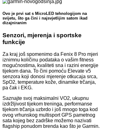
Ovo je prvi sat s MicroLED tehnologijom na
svijetu, što ga čini i najsvjetlijim satom ikad
dizajniranim
Senzori, mjerenja i sportske
funkcije
Za kraj još spomenimo da Fenix 8 Pro mjeri
iznimnu količinu podataka o vašim fitness
mogućnostima, kvaliteti sna i razini energije
tijekom dana. To čini pomoću Elevate v5
senzora koji donosi mjerenje otkucaja srca,
SpO2, temperature kože, dinamike trčanja,
pa čak i EKG.
Saznajte svoj maksimalni VO2, ukupnu
izdržljivost tijekom treninga, performanse
tijekom trčanja uzbrdo i još mnogo toga kod
ovog vrhunskog multisport GPS pametnog
sata kojeg bez zadrške možemo nazivati
flagship ponudom brenda kao što je Garmin.