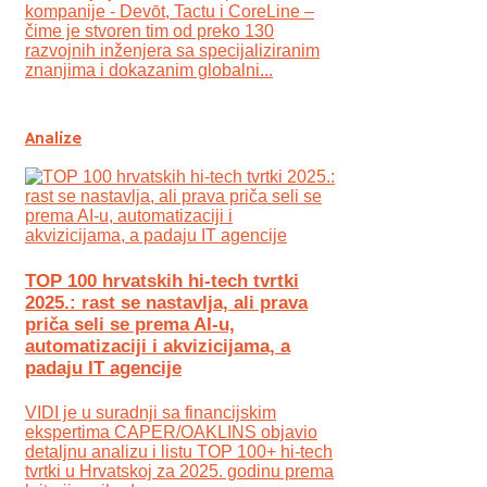
kompanije - Devōt, Tactu i CoreLine –
čime je stvoren tim od preko 130
razvojnih inženjera sa specijaliziranim
znanjima i dokazanim globalni...
Analize
TOP 100 hrvatskih hi-tech tvrtki
2025.: rast se nastavlja, ali prava
priča seli se prema AI-u,
automatizaciji i akvizicijama, a
padaju IT agencije
VIDI je u suradnji sa financijskim
ekspertima CAPER/OAKLINS objavio
detaljnu analizu i listu TOP 100+ hi-tech
tvrtki u Hrvatskoj za 2025. godinu prema