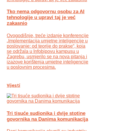
Tko nema odgovornu osobu za AI
tehnologije u upravi taj je već
zakasnio
Ovogodišnje, treće izdanje konferencije
„Implementacija umjetne inteligencije u
poslovanje: od teorije do prakse“, koja
se održala u Infobipovu kampusu u
Zagrebu, usmjerilo se na nova pitanja i
izazove korištenja umjetne inteligencije
u poslovnim procesima.
Vijesti
Tri tisuće sudionika i dvije stotine
govornika na Danima komunikacija