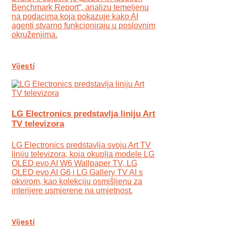
Benchmark Report“, analizu temeljenu
na podacima koja pokazuje kako AI
agenti stvarno funkcioniraju u poslovnim
okruženjima.
Vijesti
LG Electronics predstavlja liniju Art
TV televizora
LG Electronics predstavlja svoju Art TV
liniju televizora, koja okuplja modele LG
OLED evo AI W6 Wallpaper TV, LG
OLED evo AI G6 i LG Gallery TV AI s
okvirom, kao kolekciju osmišljenu za
interijere usmjerene na umjetnost.
Vijesti