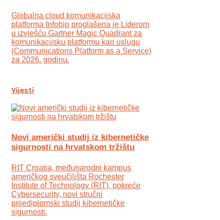
Globalna cloud komunikacijska
platforma Infobip proglašena je Liderom
u izvješću Gartner Magic Quadrant za
komunikacijsku platformu kao uslugu
(Communications Platform as a Service)
za 2026. godinu.
Vijesti
Novi američki studij iz kibernetičke
sigurnosti na hrvatskom tržištu
RIT Croatia, međunarodni kampus
američkog sveučilišta Rochester
Institute of Technology (RIT), pokreće
Cybersecurity, novi stručni
prijediplomski studij kibernetičke
sigurnosti.