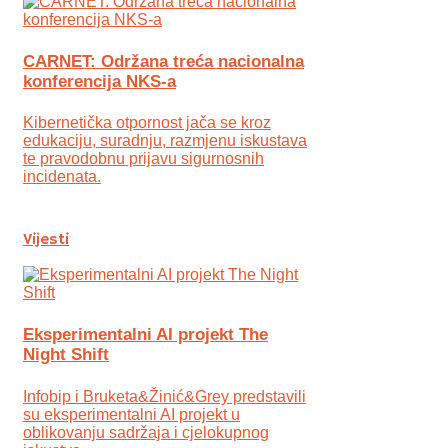
CARNET: Održana treća nacionalna
konferencija NKS-a
Kibernetička otpornost jača se kroz
edukaciju, suradnju, razmjenu iskustava
te pravodobnu prijavu sigurnosnih
incidenata.
Vijesti
Eksperimentalni AI projekt The
Night Shift
Infobip i Bruketa&Žinić&Grey predstavili
su eksperimentalni AI projekt u
oblikovanju sadržaja i cjelokupnog