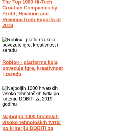
The Top 1000 Hi-Tech
Croatian Companies by
Profit, Revenue and
Revenue from Exports of
2019
Roblox - platforma koja
povezuje igre, kreativnost
i zaradu
Najboljih 1000 hrvatskih
visoko-tehnoloških tvrtki
po kriteriju DOBITI za