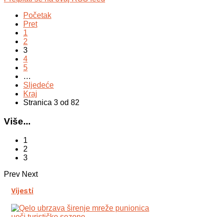
Početak
Pret
1
2
3
4
5
…
Sljedeće
Kraj
Stranica 3 od 82
Više...
1
2
3
Prev
Next
Vijesti