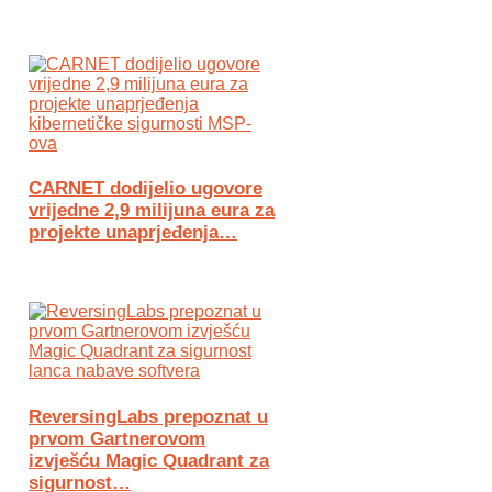
CARNET dodijelio ugovore
vrijedne 2,9 milijuna eura za
projekte unaprjeđenja…
ReversingLabs prepoznat u
prvom Gartnerovom
izvješću Magic Quadrant za
sigurnost…