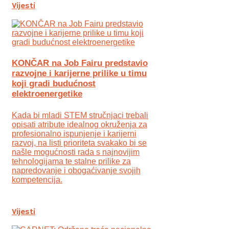
Vijesti
KONČAR na Job Fairu predstavio
razvojne i karijerne prilike u timu
koji gradi budućnost
elektroenergetike
Kada bi mladi STEM stručnjaci trebali
opisati atribute idealnog okruženja za
profesionalno ispunjenje i karijerni
razvoj, na listi prioriteta svakako bi se
našle mogućnosti rada s najnovijim
tehnologijama te stalne prilike za
napredovanje i obogaćivanje svojih
kompetencija.
Vijesti