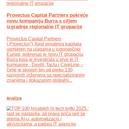
Provectus Capital Partners pokreće
novu kompaniju Burra s ciljem
izgradnje regionalne IT grupacije
Provectus Capital Partners
(„Provectus“), fond privatnog kapitala
usmjeren na ulaganja u jugoistočnoj
Europi, pokrenuo je novu IT grupaciju
Burra koja je investirala u prve tri IT
kompanije - Devōt, Tactu i CoreLine –
čime je stvoren tim od preko 130
razvojnih inženjera sa specijaliziranim
znanjima i dokazanim globalni...
Analize