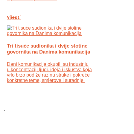
Vijesti
Tri tisuće sudionika i dvije stotine
govornika na Danima komunikacija
Dani komunikacija okupili su industriju
u koncentraciji ljudi, ideja i iskustva koja
vrlo brzo podiže razinu struke i pokreće
konkretne teme, smjerove i suradnje.
.