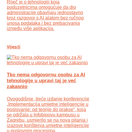
Riječ je o tehnologiji koja
poduzetnicima omogućuje da dio
administracije obavljaju jednostavno
kroz razgovor s AI alatom bez ručnog
unosa podataka i bez prebacivanja
između više aplikacija.
Vijesti
Tko nema odgovornu osobu za AI
tehnologije u upravi taj je već
zakasnio
Ovogodišnje, treće izdanje konferencije
„Implementacija umjetne inteligencije u
poslovanje: od teorije do prakse“, koja
se održala u Infobipovu kampusu u
Zagrebu, usmjerilo se na nova pitanja i
izazove korištenja umjetne inteligencije
u poslovnim procesima.