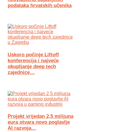
podataka hrvatskih učenika
Uskoro počinje Liftoff
konferencija i najveće
okupljanje deep tech
zajednice…
Projekt vrijedan 2,5 milijuna
eura otvara novo poglavlje
AI razvoja…