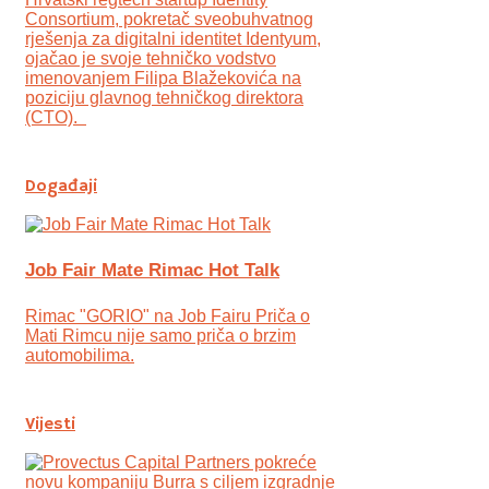
Consortium, pokretač sveobuhvatnog
rješenja za digitalni identitet Identyum,
ojаčao je svoje tehničko vodstvo
imenovanjem Filipa Blažekovića na
poziciju glavnog tehničkog direktora
(CTO).
Događaji
Job Fair Mate Rimac Hot Talk
Rimac "GORIO" na Job Fairu Priča o
Mati Rimcu nije samo priča o brzim
automobilima.
Vijesti