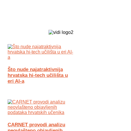
Biz Tech web portal powered by
Što nude najatraktivnija
hrvatska hi-tech učilišta u
eri AI-a
CARNET provodi analizu
neovlašteno objavljenih