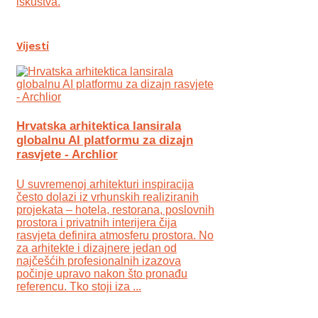
iskustva.
Vijesti
Hrvatska arhitektica lansirala
globalnu AI platformu za dizajn
rasvjete - Archlior
U suvremenoj arhitekturi inspiracija
često dolazi iz vrhunskih realiziranih
projekata – hotela, restorana, poslovnih
prostora i privatnih interijera čija
rasvjeta definira atmosferu prostora. No
za arhitekte i dizajnere jedan od
najčešćih profesionalnih izazova
počinje upravo nakon što pronađu
referencu. Tko stoji iza ...