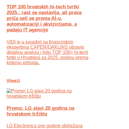
TOP 100 hrvatskih hi-tech tvrtki
2025.: rast se nastavlja, ali prava
priča seli se prema AI-u,
automatizaciji i akvizicijama, a
padaju IT agencije
VIDI je u suradnji sa financijskim
ekspertima CAPER/OAKLINS objavio
detaljnu analizu i listu TOP 100+ hi-tech
tvrtki u Hrvatskoj za 2025. godinu prema
kriteriju prihoda.
Vijesti
Promo: LG slavi 20 godina na
hrvatskom tržištu
LG Electronics ove godine obilježava