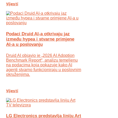
Vijesti
Podaci Druid AI-a otkrivaju jaz
između hypea i stvarne primjene
AI-a u poslovanju
Druid AI objavio je „2026 AI Adoption
Benchmark Report“, analizu temeljenu
na podacima koja pokazuje kako AI
agenti stvarno funkcioniraju u poslovnim
okruženjima.
Vijesti
LG Electronics predstavlja liniju Art