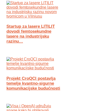
Startup za lasere LITILIT
dovodi femtosekundne
lasere na industrijsku
razinu…
Projekt CroQCI postavlja
temelje kvantno-sigurne
komunikacijske budućnosti