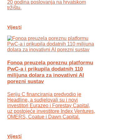
20 godina poslovanja na hrvatskom
tržištu.
Vijesti
Fonoa preuzela poreznu platformu
PwC-a i prikupila dodatnih 110
milijuna dolara za inovativni AI
porezni sustav
Seriju C financiranja predvodio je
Headline, a sudjelovali su i novi
investitori Eurazeo i Forestay Capital,
uz postojeće investitore Index Ventures,
OMERS, Coatue i Dawn Capital.
Vijesti