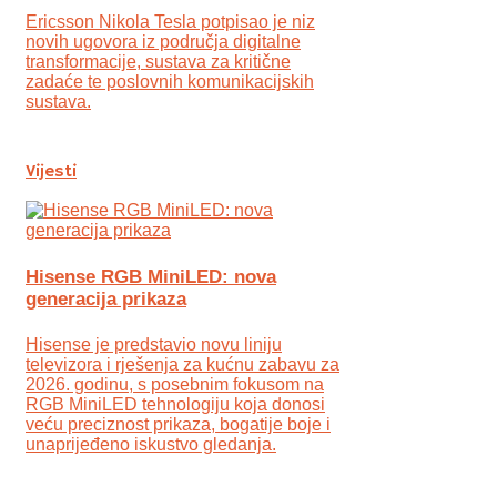
Ericsson Nikola Tesla potpisao je niz
novih ugovora iz područja digitalne
transformacije, sustava za kritične
zadaće te poslovnih komunikacijskih
sustava.
Vijesti
Hisense RGB MiniLED: nova
generacija prikaza
Hisense je predstavio novu liniju
televizora i rješenja za kućnu zabavu za
2026. godinu, s posebnim fokusom na
RGB MiniLED tehnologiju koja donosi
veću preciznost prikaza, bogatije boje i
unaprijeđeno iskustvo gledanja.