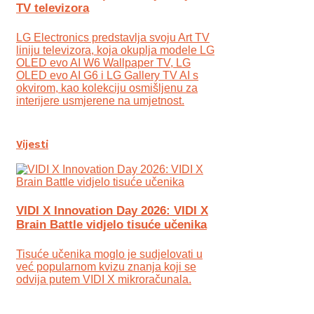
TV televizora
LG Electronics predstavlja svoju Art TV
liniju televizora, koja okuplja modele LG
OLED evo AI W6 Wallpaper TV, LG
OLED evo AI G6 i LG Gallery TV AI s
okvirom, kao kolekciju osmišljenu za
interijere usmjerene na umjetnost.
Vijesti
VIDI X Innovation Day 2026: VIDI X
Brain Battle vidjelo tisuće učenika
Tisuće učenika moglo je sudjelovati u
već popularnom kvizu znanja koji se
odvija putem VIDI X mikroračunala.