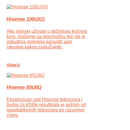
Hisense 100UXQ
Ako istinski uživate u doživljaju kućnog
kina, možemo sa sigurnošću reći da je
industrija spremna ponuditi vam
iskustvo kakvo zaslužujete.
Vijesti
Hisense 65U8Q
Eksplozivan rast Hisense televizora i
borba za tržište rezultirala je jednim od
najatraktivnijih televizora po razumnoj
cijeni.