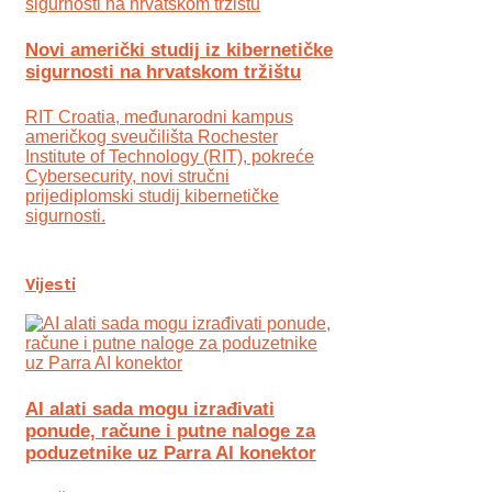
Novi američki studij iz kibernetičke
sigurnosti na hrvatskom tržištu
RIT Croatia, međunarodni kampus
američkog sveučilišta Rochester
Institute of Technology (RIT), pokreće
Cybersecurity, novi stručni
prijediplomski studij kibernetičke
sigurnosti.
Vijesti
AI alati sada mogu izrađivati
ponude, račune i putne naloge za
poduzetnike uz Parra AI konektor