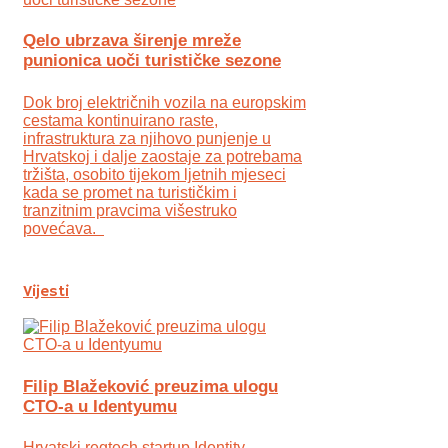
Qelo ubrzava širenje mreže
punionica uoči turističke sezone
Dok broj električnih vozila na europskim
cestama kontinuirano raste,
infrastruktura za njihovo punjenje u
Hrvatskoj i dalje zaostaje za potrebama
tržišta, osobito tijekom ljetnih mjeseci
kada se promet na turističkim i
tranzitnim pravcima višestruko
povećava.
Vijesti
Filip Blažeković preuzima ulogu
CTO-a u Identyumu
Hrvatski regtech startup Identity