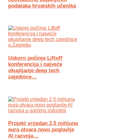
podataka hrvatskih učenika
Uskoro počinje Liftoff
konferencija i najveće
okupljanje deep tech
zajednice…
Projekt vrijedan 2,5 milijuna
eura otvara novo poglavlje
AI razvoja…