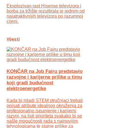
Eksplozivan rast Hisense televizora i
borba za tržište rezultirala je jednim od
najatraktivnijih televizora po razumnoj
cijeni.
Vijesti
KONČAR na Job Fairu predstavio
razvojne i karijerne prilike u timu
koji gradi budućnost
elektroenergetike
Kada bi mladi STEM stručnjaci trebali
opisati atribute idealnog okruženja za
profesionalno ispunjenje i karijerni
razvoj, na listi prioriteta svakako bi se
našle mogućnosti rada s najnovijim
tehnologijama te stalne prilike za