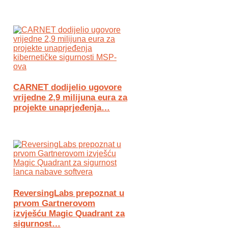
CARNET dodijelio ugovore
vrijedne 2,9 milijuna eura za
projekte unaprjeđenja…
ReversingLabs prepoznat u
prvom Gartnerovom
izvješću Magic Quadrant za
sigurnost…