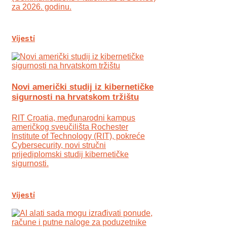
za 2026. godinu.
Vijesti
Novi američki studij iz kibernetičke
sigurnosti na hrvatskom tržištu
RIT Croatia, međunarodni kampus
američkog sveučilišta Rochester
Institute of Technology (RIT), pokreće
Cybersecurity, novi stručni
prijediplomski studij kibernetičke
sigurnosti.
Vijesti