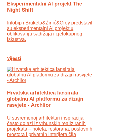
Eksperimentalni AI projekt The
Night Shift
Infobip i Bruketa&Žinić&Grey predstavili
su eksperimentalni AI projekt u
oblikovanju sadržaja i cjelokupnog
iskustva.
Vijesti
Hrvatska arhitektica lansirala
globalnu AI platformu za dizajn
rasvjete - Archlior
U suvremenoj arhitekturi inspiracija
često dolazi iz vrhunskih realiziranih
projekata – hotela, restorana, poslovnih
prostora i privatnih interijera čija