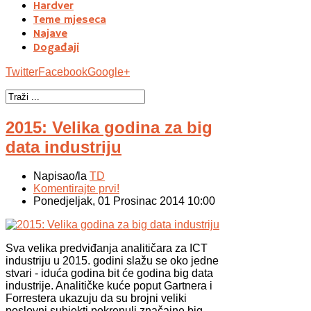
Hardver
Teme mjeseca
Najave
Događaji
Twitter
Facebook
Google+
2015: Velika godina za big
data industriju
Napisao/la
TD
Komentirajte prvi!
Ponedjeljak, 01 Prosinac 2014 10:00
Sva velika predviđanja analitičara za ICT
industriju u 2015. godini slažu se oko jedne
stvari - iduća godina bit će godina big data
industrije. Analitičke kuće poput Gartnera i
Forrestera ukazuju da su brojni veliki
poslovni subjekti pokrenuli značajne big