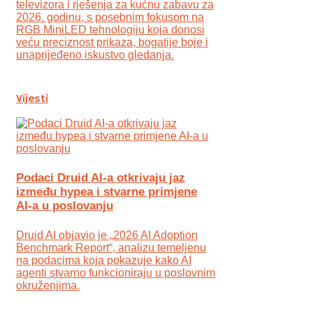
televizora i rješenja za kućnu zabavu za
2026. godinu, s posebnim fokusom na
RGB MiniLED tehnologiju koja donosi
veću preciznost prikaza, bogatije boje i
unaprijeđeno iskustvo gledanja.
Vijesti
Podaci Druid AI-a otkrivaju jaz
između hypea i stvarne primjene
AI-a u poslovanju
Druid AI objavio je „2026 AI Adoption
Benchmark Report“, analizu temeljenu
na podacima koja pokazuje kako AI
agenti stvarno funkcioniraju u poslovnim
okruženjima.