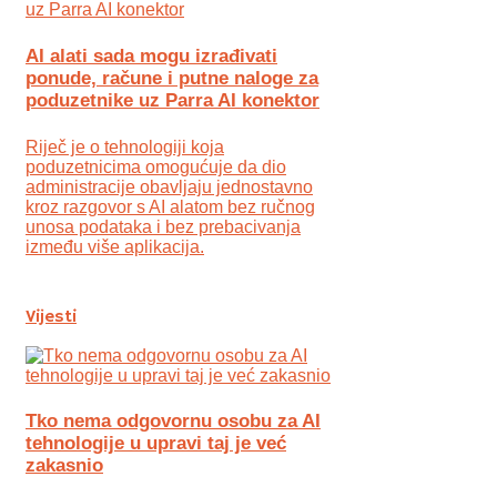
AI alati sada mogu izrađivati
ponude, račune i putne naloge za
poduzetnike uz Parra AI konektor
Riječ je o tehnologiji koja
poduzetnicima omogućuje da dio
administracije obavljaju jednostavno
kroz razgovor s AI alatom bez ručnog
unosa podataka i bez prebacivanja
između više aplikacija.
Vijesti
Tko nema odgovornu osobu za AI
tehnologije u upravi taj je već
zakasnio