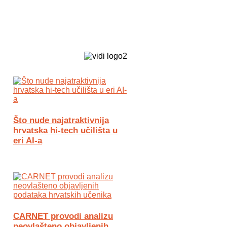
Biz Tech web portal powered by
Što nude najatraktivnija
hrvatska hi-tech učilišta u
eri AI-a
CARNET provodi analizu
neovlašteno objavljenih