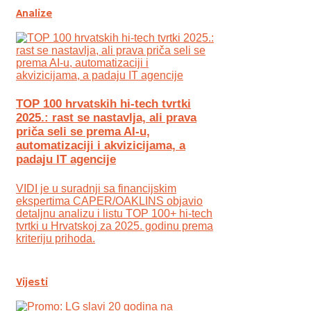
Analize
TOP 100 hrvatskih hi-tech tvrtki
2025.: rast se nastavlja, ali prava
priča seli se prema AI-u,
automatizaciji i akvizicijama, a
padaju IT agencije
VIDI je u suradnji sa financijskim
ekspertima CAPER/OAKLINS objavio
detaljnu analizu i listu TOP 100+ hi-tech
tvrtki u Hrvatskoj za 2025. godinu prema
kriteriju prihoda.
Vijesti