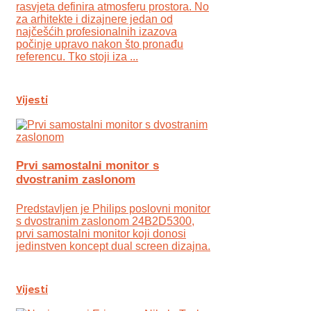
rasvjeta definira atmosferu prostora. No
za arhitekte i dizajnere jedan od
najčešćih profesionalnih izazova
počinje upravo nakon što pronađu
referencu. Tko stoji iza ...
Vijesti
Prvi samostalni monitor s
dvostranim zaslonom
Predstavljen je Philips poslovni monitor
s dvostranim zaslonom 24B2D5300,
prvi samostalni monitor koji donosi
jedinstven koncept dual screen dizajna.
Vijesti