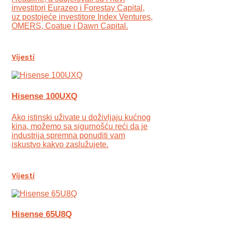
investitori Eurazeo i Forestay Capital,
uz postojeće investitore Index Ventures,
OMERS, Coatue i Dawn Capital.
Vijesti
Hisense 100UXQ
Ako istinski uživate u doživljaju kućnog
kina, možemo sa sigurnošću reći da je
industrija spremna ponuditi vam
iskustvo kakvo zaslužujete.
Vijesti
Hisense 65U8Q