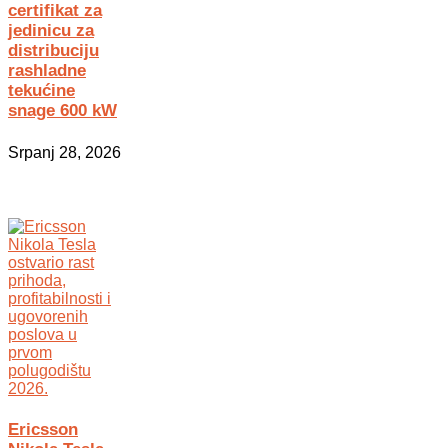
certifikat za
jedinicu za
distribuciju
rashladne
tekućine
snage 600 kW
Srpanj 28, 2026
Ericsson