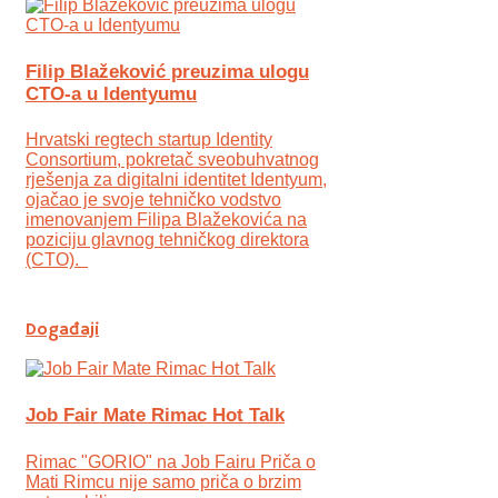
Filip Blažeković preuzima ulogu
CTO-a u Identyumu
Hrvatski regtech startup Identity
Consortium, pokretač sveobuhvatnog
rješenja za digitalni identitet Identyum,
ojаčao je svoje tehničko vodstvo
imenovanjem Filipa Blažekovića na
poziciju glavnog tehničkog direktora
(CTO).
Događaji
Job Fair Mate Rimac Hot Talk
Rimac "GORIO" na Job Fairu Priča o
Mati Rimcu nije samo priča o brzim