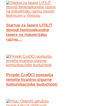
Startup za lasere LITILIT
dovodi femtosekundne
lasere na industrijsku
razinu…
Projekt CroQCI postavlja
temelje kvantno-sigurne
komunikacijske budućnosti