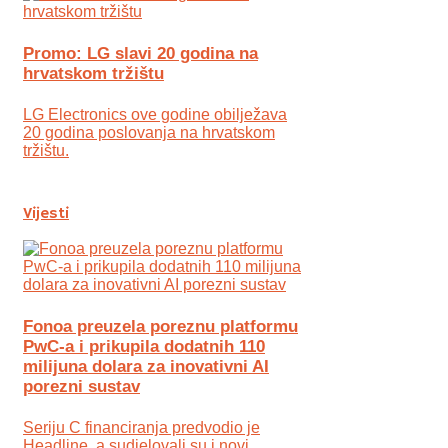
Promo: LG slavi 20 godina na
hrvatskom tržištu
LG Electronics ove godine obilježava
20 godina poslovanja na hrvatskom
tržištu.
Vijesti
Fonoa preuzela poreznu platformu
PwC-a i prikupila dodatnih 110
milijuna dolara za inovativni AI
porezni sustav
Seriju C financiranja predvodio je
Headline, a sudjelovali su i novi