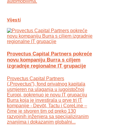
automobilima.
Vijesti
Provectus Capital Partners pokreće
novu kompaniju Burra s ciljem
izgradnje regionalne IT grupacije
Provectus Capital Partners
(„Provectus“), fond privatnog kapitala
usmjeren na ulaganja u jugoistočnoj
Europi, pokrenuo je novu IT grupaciju
Burra koja je investirala u prve tri IT
kompanije - Devōt, Tactu i CoreLine –
čime je stvoren tim od preko 130
razvojnih inženjera sa specijaliziranim
znanjima i dokazanim globalni...