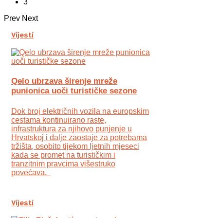
3
Prev
Next
Vijesti
Qelo ubrzava širenje mreže
punionica uoči turističke sezone
Dok broj električnih vozila na europskim
cestama kontinuirano raste,
infrastruktura za njihovo punjenje u
Hrvatskoj i dalje zaostaje za potrebama
tržišta, osobito tijekom ljetnih mjeseci
kada se promet na turističkim i
tranzitnim pravcima višestruko
povećava.
Vijesti