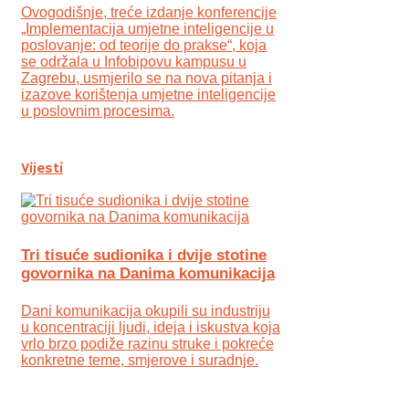
Ovogodišnje, treće izdanje konferencije
„Implementacija umjetne inteligencije u
poslovanje: od teorije do prakse“, koja
se održala u Infobipovu kampusu u
Zagrebu, usmjerilo se na nova pitanja i
izazove korištenja umjetne inteligencije
u poslovnim procesima.
Vijesti
Tri tisuće sudionika i dvije stotine
govornika na Danima komunikacija
Dani komunikacija okupili su industriju
u koncentraciji ljudi, ideja i iskustva koja
vrlo brzo podiže razinu struke i pokreće
konkretne teme, smjerove i suradnje.