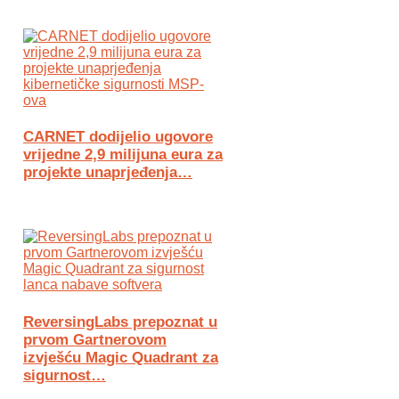
CARNET dodijelio ugovore
vrijedne 2,9 milijuna eura za
projekte unaprjeđenja…
ReversingLabs prepoznat u
prvom Gartnerovom
izvješću Magic Quadrant za
sigurnost…