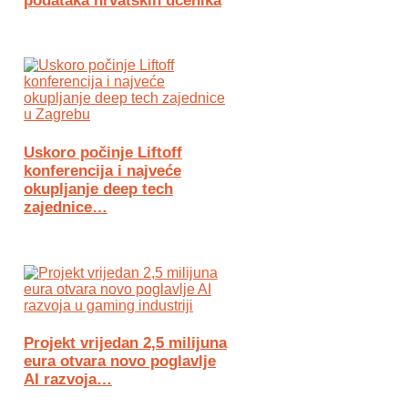
podataka hrvatskih učenika
Uskoro počinje Liftoff
konferencija i najveće
okupljanje deep tech
zajednice…
Projekt vrijedan 2,5 milijuna
eura otvara novo poglavlje
AI razvoja…