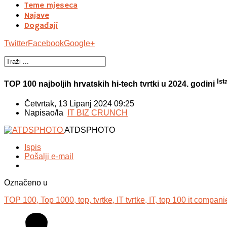
Teme mjeseca
Najave
Događaji
Twitter
Facebook
Google+
Ist
TOP 100 najboljih hrvatskih hi-tech tvrtki u 2024. godini
Četvrtak, 13 Lipanj 2024 09:25
Napisao/la
IT BIZ CRUNCH
ATDSPHOTO
Ispis
Pošalji e-mail
Označeno u
TOP 100,
Top 1000,
top,
tvrtke,
IT tvrtke,
IT,
top 100 it compani