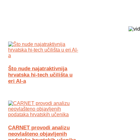
Biz Tech web portal powered by
Što nude najatraktivnija
hrvatska hi-tech učilišta u
eri AI-a
CARNET provodi analizu
neovlašteno objavljenih