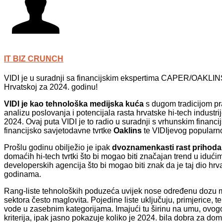
IT BIZ CRUNCH
VIDI je u suradnji sa financijskim ekspertima CAPER/OAKLINS o
Hrvatskoj za 2024. godinu!
VIDI je kao tehnološka medijska kuća
s dugom tradicijom pr
analizu poslovanja i potencijala rasta hrvatske hi-tech indust
2024. Ovaj puta VIDI je to radio u suradnji s vrhunskim financi
financijsko savjetodavne tvrtke
Oaklins
te VIDIjevog popularno
Prošlu godinu obilježio je ipak
dvoznamenkasti rast prihoda 
domaćih hi-tech tvrtki što bi mogao biti značajan trend u idući
developerskih agencija što bi mogao biti znak da je taj dio hrv
godinama.
Rang-liste tehnoloških poduzeća uvijek nose određenu dozu met
sektora često maglovita. Pojedine liste uključuju, primjerice, telk
vode u zasebnim kategorijama. Imajući tu širinu na umu, ovogodi
kriterija, ipak jasno pokazuje koliko je 2024. bila dobra za do