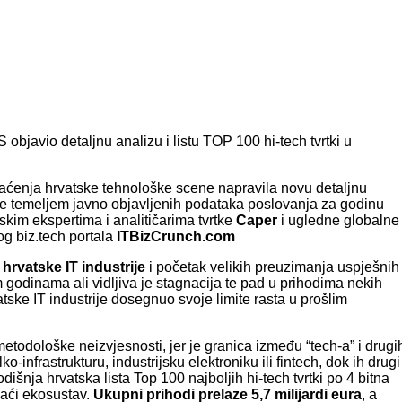
bjavio detaljnu analizu i listu TOP 100 hi-tech tvrtki u
aćenja hrvatske tehnološke scene napravila novu detaljnu
rije temeljem javno objavljenih podataka poslovanja za godinu
jskim ekspertima i analitičarima tvrtke
Caper
i ugledne globalne
g biz.tech portala
ITBizCrunch.com
hrvatske IT industrije
i početak velikih preuzimanja uspješnih
m godinama ali vidljiva je stagnacija te pad u prihodima nekih
atske IT industrije dosegnuo svoje limite rasta u prošlim
odološke neizvjesnosti, jer je granica između “tech-a” i drugi
o-infrastrukturu, industrijsku elektroniku ili fintech, dok ih drugi
šnja hrvatska lista Top 100 najboljih hi-tech tvrtki po 4 bitna
maći ekosustav.
Ukupni prihodi prelaze 5,7 milijardi eura
, a