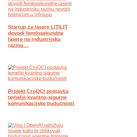
Startup za lasere LITILIT
dovodi femtosekundne
lasere na industrijsku
razinu…
Projekt CroQCI postavlja
temelje kvantno-sigurne
komunikacijske budućnosti