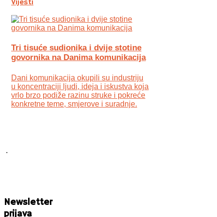
Vijesti
Tri tisuće sudionika i dvije stotine
govornika na Danima komunikacija
Dani komunikacija okupili su industriju
u koncentraciji ljudi, ideja i iskustva koja
vrlo brzo podiže razinu struke i pokreće
konkretne teme, smjerove i suradnje.
.
Newsletter
prijava