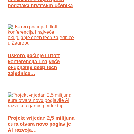
podataka hrvatskih učenika
Uskoro počinje Liftoff
konferencija i najveće
okupljanje deep tech
zajednice…
Projekt vrijedan 2,5 milijuna
eura otvara novo poglavlje
AI razvoja…