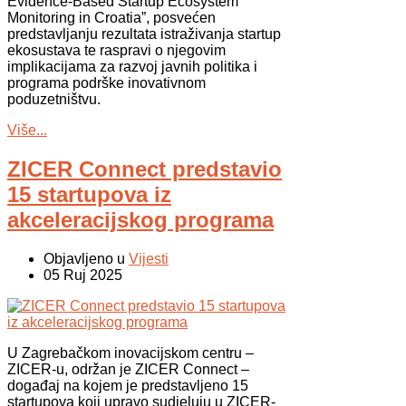
Evidence-Based Startup Ecosystem
Monitoring in Croatia”, posvećen
predstavljanju rezultata istraživanja startup
ekosustava te raspravi o njegovim
implikacijama za razvoj javnih politika i
programa podrške inovativnom
poduzetništvu.
Više...
ZICER Connect predstavio
15 startupova iz
akceleracijskog programa
Objavljeno u
Vijesti
05 Ruj 2025
U Zagrebačkom inovacijskom centru
–
ZICER-u, odr
žan je ZICER Connect
–
doga
đaj na kojem je predstavljeno 15
startupova
koji upravo sudjeluju u ZICER-