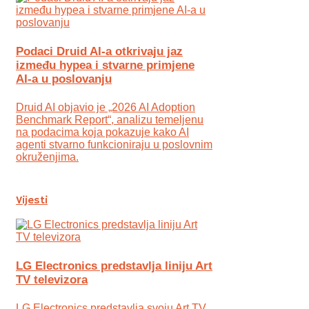
Podaci Druid AI-a otkrivaju jaz
između hypea i stvarne primjene
AI-a u poslovanju
Druid AI objavio je „2026 AI Adoption
Benchmark Report“, analizu temeljenu
na podacima koja pokazuje kako AI
agenti stvarno funkcioniraju u poslovnim
okruženjima.
Vijesti
LG Electronics predstavlja liniju Art
TV televizora
LG Electronics predstavlja svoju Art TV