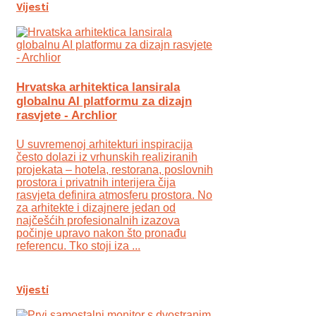
Vijesti
Hrvatska arhitektica lansirala
globalnu AI platformu za dizajn
rasvjete - Archlior
U suvremenoj arhitekturi inspiracija
često dolazi iz vrhunskih realiziranih
projekata – hotela, restorana, poslovnih
prostora i privatnih interijera čija
rasvjeta definira atmosferu prostora. No
za arhitekte i dizajnere jedan od
najčešćih profesionalnih izazova
počinje upravo nakon što pronađu
referencu. Tko stoji iza ...
Vijesti