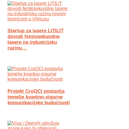
Startup za lasere LITILIT
dovodi femtosekundne
lasere na industrijsku
razinu…
Projekt CroQCI postavlja
temelje kvantno-sigurne
komunikacijske budućnosti