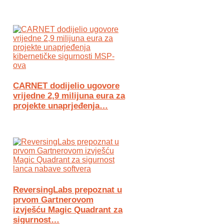
CARNET dodijelio ugovore
vrijedne 2,9 milijuna eura za
projekte unaprjeđenja…
ReversingLabs prepoznat u
prvom Gartnerovom
izvješću Magic Quadrant za
sigurnost…