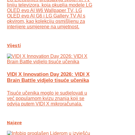
liniju televizora, koja okuplja modele LG
OLED evo AI W6 Wallpaper TV, LG
OLED evo AI G6 i LG Gallery TV AI s
okvirom, kao kolekciju osmišljenu za
interijere usmjerene na umjetnost.
Vijesti
VIDI X Innovation Day 2026: VIDI X
Brain Battle vidjelo tisuće učenika
Tisuće učenika moglo je sudjelovati u
već popularnom kvizu znanja koji se
odvija putem VIDI X mikroračunala.
Najave