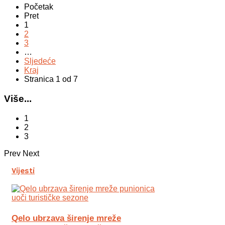
Početak
Pret
1
2
3
…
Sljedeće
Kraj
Stranica 1 od 7
Više...
1
2
3
Prev
Next
Vijesti
Qelo ubrzava širenje mreže