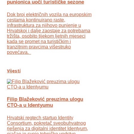
punionica uoči turističke sezone
Dok broj električnih vozila na europskim
cestama kontinuirano raste,
infrastruktura za njihovo punjenje u
Hrvatskoj i dalje zaostaje za potrebama
tržišta, osobito tijekom ljetnih mjeseci
kada se promet na turističkim i
tranzitnim pravcima višestruko
povećava.
Vijesti
Filip Blažeković preuzima ulogu
CTO-a u Identyumu
Hrvatski regtech startup Identity
Consortium, pokretač sveobuhvatnog
rješenja za digitalni identitet Identyum,
ojаčao je svoje tehničko vodstvo