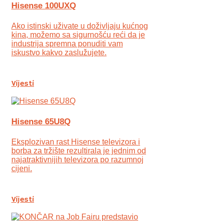
Hisense 100UXQ
Ako istinski uživate u doživljaju kućnog
kina, možemo sa sigurnošću reći da je
industrija spremna ponuditi vam
iskustvo kakvo zaslužujete.
Vijesti
Hisense 65U8Q
Eksplozivan rast Hisense televizora i
borba za tržište rezultirala je jednim od
najatraktivnijih televizora po razumnoj
cijeni.
Vijesti