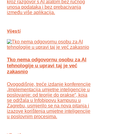
kroz razgovor s AI alatom bez ručnog
unosa podataka i bez prebacivanja
između više aplikacija.
Vijesti
Tko nema odgovornu osobu za AI
tehnologije u upravi taj je već
zakasnio
Ovogodišnje, treće izdanje konferencije
„Implementacija umjetne inteligencije u
poslovanje: od teorije do prakse“, koja
se održala u Infobipovu kampusu u
Zagrebu, usmjerilo se na nova pitanja i
izazove korištenja umjetne inteligencije
u poslovnim procesima.