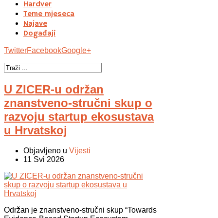
Hardver
Teme mjeseca
Najave
Događaji
Twitter
Facebook
Google+
U ZICER-u održan
znanstveno-stručni skup o
razvoju startup ekosustava
u Hrvatskoj
Objavljeno u
Vijesti
11 Svi 2026
Održan je znanstveno-stručni skup “Towards