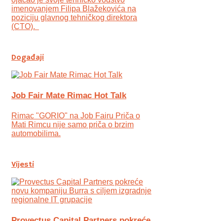
imenovanjem Filipa Blažekovića na
poziciju glavnog tehničkog direktora
(CTO).
Događaji
Job Fair Mate Rimac Hot Talk
Rimac "GORIO" na Job Fairu Priča o
Mati Rimcu nije samo priča o brzim
automobilima.
Vijesti
Provectus Capital Partners pokreće