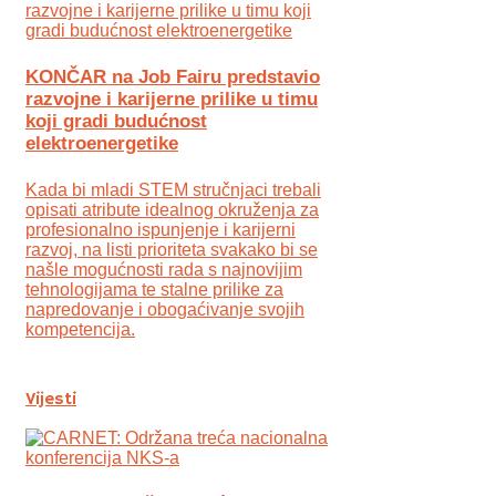
KONČAR na Job Fairu predstavio
razvojne i karijerne prilike u timu
koji gradi budućnost
elektroenergetike
Kada bi mladi STEM stručnjaci trebali
opisati atribute idealnog okruženja za
profesionalno ispunjenje i karijerni
razvoj, na listi prioriteta svakako bi se
našle mogućnosti rada s najnovijim
tehnologijama te stalne prilike za
napredovanje i obogaćivanje svojih
kompetencija.
Vijesti