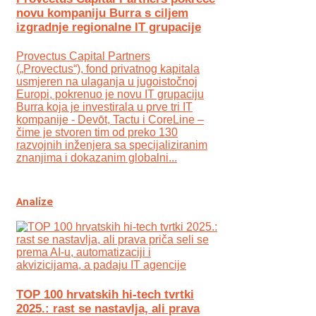
novu kompaniju Burra s ciljem
izgradnje regionalne IT grupacije
Provectus Capital Partners
(„Provectus“), fond privatnog kapitala
usmjeren na ulaganja u jugoistočnoj
Europi, pokrenuo je novu IT grupaciju
Burra koja je investirala u prve tri IT
kompanije - Devōt, Tactu i CoreLine –
čime je stvoren tim od preko 130
razvojnih inženjera sa specijaliziranim
znanjima i dokazanim globalni...
Analize
TOP 100 hrvatskih hi-tech tvrtki
2025.: rast se nastavlja, ali prava