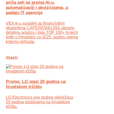
priča seli se prema AI-u,
automatizaciji i akvizicijama, a
padaju IT agencije
VIDI je u suradnji sa financijskim
ekspertima CAPER/OAKLINS objavio
detaljnu analizu i listu TOP 100+ hi-tech
tvrtki u Hrvatskoj za 2025. godinu prema
kriteriju prihoda.
Vijesti
Promo: LG slavi 20 godina na
hrvatskom tržištu
LG Electronics ove godine obilježava
20 godina poslovanja na hrvatskom
tržištu.