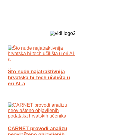
Biz Tech web portal powered by
Što nude najatraktivnija
hrvatska hi-tech učilišta u
eri AI-a
CARNET provodi analizu
neovlašteno objavljenih