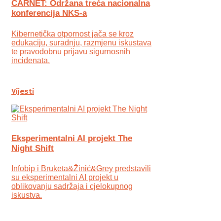
CARNET: Održana treća nacionalna
konferencija NKS-a
Kibernetička otpornost jača se kroz
edukaciju, suradnju, razmjenu iskustava
te pravodobnu prijavu sigurnosnih
incidenata.
Vijesti
Eksperimentalni AI projekt The
Night Shift
Infobip i Bruketa&Žinić&Grey predstavili
su eksperimentalni AI projekt u
oblikovanju sadržaja i cjelokupnog
iskustva.