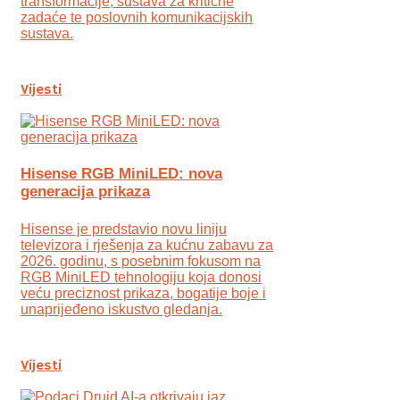
transformacije, sustava za kritične
zadaće te poslovnih komunikacijskih
sustava.
Vijesti
Hisense RGB MiniLED: nova
generacija prikaza
Hisense je predstavio novu liniju
televizora i rješenja za kućnu zabavu za
2026. godinu, s posebnim fokusom na
RGB MiniLED tehnologiju koja donosi
veću preciznost prikaza, bogatije boje i
unaprijeđeno iskustvo gledanja.
Vijesti